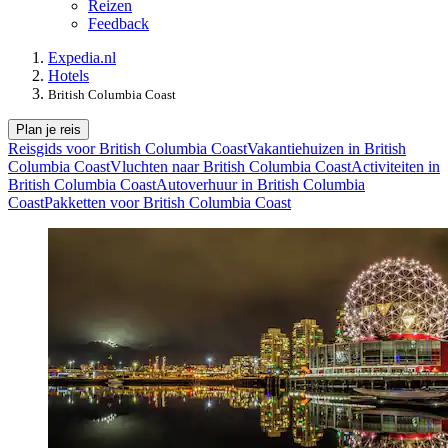
Reizen
Feedback
Expedia.nl
Hotels
British Columbia Coast
Plan je reis
Reisgids voor British Columbia Coast
Vakantiehuizen in British
Columbia Coast
Vluchten naar British Columbia Coast
Activiteiten in
British Columbia Coast
Autoverhuur in British Columbia
Coast
Pakketten voor British Columbia Coast