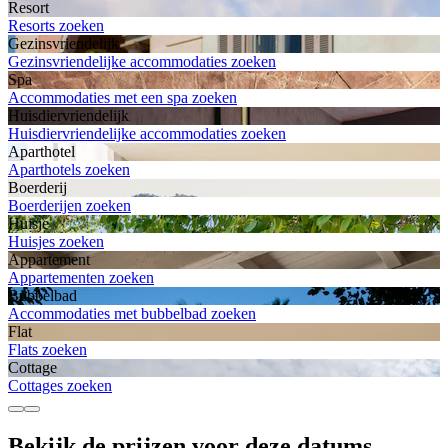
Resort
Resorts zoeken
Gezinsvriendelijk
Gezinsvriendelijke accommodaties zoeken
Spa
Accommodaties met een spa zoeken
Huisdiervriendelijk
Huisdiervriendelijke accommodaties zoeken
Aparthotel
Aparthotels zoeken
Boerderij
Boerderijen zoeken
Huisje
Huisjes zoeken
Appartement
Appartementen zoeken
Bubbelbad
Accommodaties met bubbelbad zoeken
Flat
Flats zoeken
Cottage
Cottages zoeken
Bekijk de prijzen voor deze datums