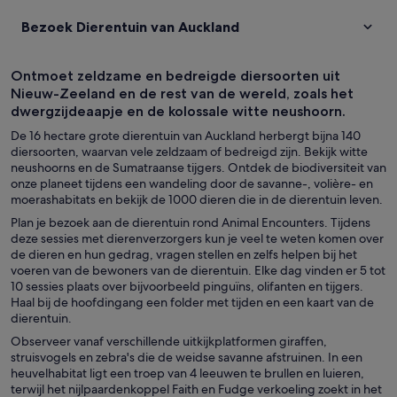
Bezoek Dierentuin van Auckland
Ontmoet zeldzame en bedreigde diersoorten uit
Nieuw-Zeeland en de rest van de wereld, zoals het
dwergzijdeaapje en de kolossale witte neushoorn.
De 16 hectare grote dierentuin van Auckland herbergt bijna 140
diersoorten, waarvan vele zeldzaam of bedreigd zijn. Bekijk witte
neushoorns en de Sumatraanse tijgers. Ontdek de biodiversiteit van
onze planeet tijdens een wandeling door de savanne-, volière- en
moerashabitats en bekijk de 1000 dieren die in de dierentuin leven.
Plan je bezoek aan de dierentuin rond Animal Encounters. Tijdens
deze sessies met dierenverzorgers kun je veel te weten komen over
de dieren en hun gedrag, vragen stellen en zelfs helpen bij het
voeren van de bewoners van de dierentuin. Elke dag vinden er 5 tot
10 sessies plaats over bijvoorbeeld pinguïns, olifanten en tijgers.
Haal bij de hoofdingang een folder met tijden en een kaart van de
dierentuin.
Observeer vanaf verschillende uitkijkplatformen giraffen,
struisvogels en zebra's die de weidse savanne afstruinen. In een
heuvelhabitat ligt een troep van 4 leeuwen te brullen en luieren,
terwijl het nijlpaardenkoppel Faith en Fudge verkoeling zoekt in het