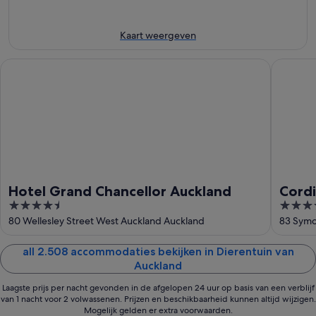
aug
-
weekend,
voor
8
7
volgend
aug
aug
weekend,
Kaart weergeven
-
14
9
aug
Hotel Grand Chancellor Auckland
Cordis, 
aug
-
16
aug
Hotel Grand Chancellor Auckland
Cordi
4.5
5
Hospi
out
out
80 Wellesley Street West Auckland Auckland
83 Symo
of
of
5
5
all 2.508 accommodaties bekijken in Dierentuin van
Auckland
Laagste prijs per nacht gevonden in de afgelopen 24 uur op basis van een verblijf
van 1 nacht voor 2 volwassenen. Prijzen en beschikbaarheid kunnen altijd wijzigen.
Mogelijk gelden er extra voorwaarden.