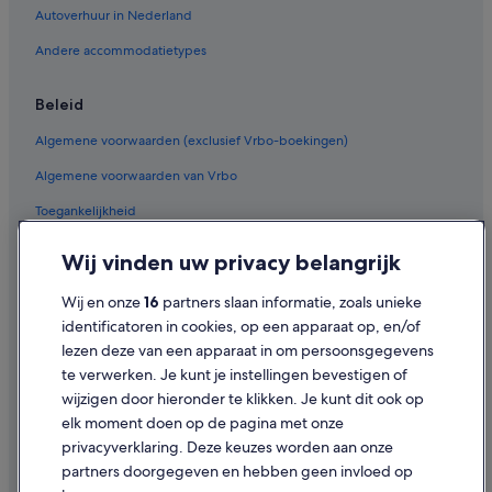
Autoverhuur in Nederland
Hotels in Devonport
Hotels in Point Chevalier
Andere accommodatietypes
Hotels in Kingsland
Beleid
Hotels in Auckland
Algemene voorwaarden (exclusief Vrbo-boekingen)
Hotels in Grey Lynn
Algemene voorwaarden van Vrbo
Hotels in Wynyard Quarter
Toegankelijkheid
Hotels met 5 sterren in Rangitoto Island
Privacy
Hostels in North Shore
Wij vinden uw privacy belangrijk
Spa in Auckland
Cookies
Wij en onze
16
partners slaan informatie, zoals unieke
Gebruiksvoorwaarden
identificatoren in cookies, op een apparaat op, en/of
lezen deze van een apparaat in om persoonsgegevens
Juridische informatie/Contact
te verwerken. Je kunt je instellingen bevestigen of
Inhoudsrichtlijnen en inhoud rapporteren
wijzigen door hieronder te klikken. Je kunt dit ook op
elk moment doen op de pagina met onze
Hulp
privacyverklaring. Deze keuzes worden aan onze
partners doorgegeven en hebben geen invloed op
Contact