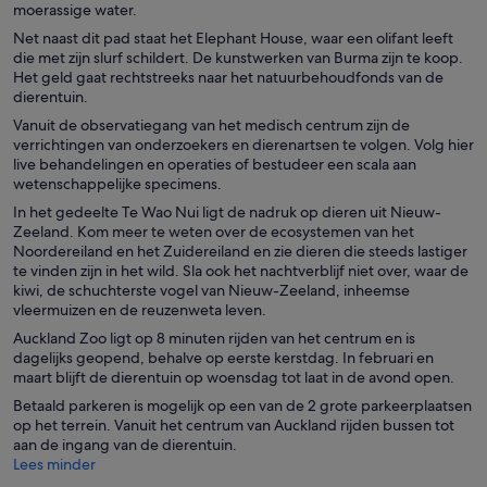
moerassige water.
Net naast dit pad staat het Elephant House, waar een olifant leeft
die met zijn slurf schildert. De kunstwerken van Burma zijn te koop.
Het geld gaat rechtstreeks naar het natuurbehoudfonds van de
dierentuin.
Vanuit de observatiegang van het medisch centrum zijn de
verrichtingen van onderzoekers en dierenartsen te volgen. Volg hier
live behandelingen en operaties of bestudeer een scala aan
wetenschappelijke specimens.
In het gedeelte Te Wao Nui ligt de nadruk op dieren uit Nieuw-
Zeeland. Kom meer te weten over de ecosystemen van het
Noordereiland en het Zuidereiland en zie dieren die steeds lastiger
te vinden zijn in het wild. Sla ook het nachtverblijf niet over, waar de
kiwi, de schuchterste vogel van Nieuw-Zeeland, inheemse
vleermuizen en de reuzenweta leven.
Auckland Zoo ligt op 8 minuten rijden van het centrum en is
dagelijks geopend, behalve op eerste kerstdag. In februari en
maart blijft de dierentuin op woensdag tot laat in de avond open.
Betaald parkeren is mogelijk op een van de 2 grote parkeerplaatsen
op het terrein. Vanuit het centrum van Auckland rijden bussen tot
aan de ingang van de dierentuin.
Lees minder