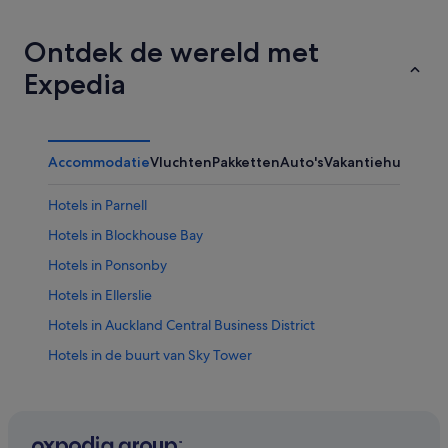
Ontdek de wereld met
Expedia
Accommodatie
Vluchten
Pakketten
Auto's
Vakantiehuizen
Ov
Hotels in Parnell
Hotels in Blockhouse Bay
Hotels in Ponsonby
Hotels in Ellerslie
Hotels in Auckland Central Business District
Hotels in de buurt van Sky Tower
Hotels in Mount Wellington
Hotels in de buurt van Paradice Ice Skating
Hotels in Half Moon Bay