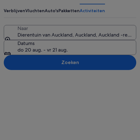
Auckland
Verblijven
Vluchten
Auto's
Pakketten
Activiteiten
Naar
Dierentuin van Auckland, Auckland, Auckland -regio,
Een giraffe met een houten omheinin
Datums
do 20 aug. - vr 21 aug.
Zoeken
Kaart verkennen