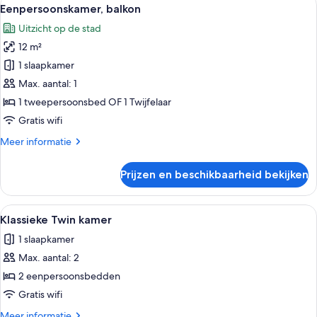
Alle
4
Eenpersoonskamer, balkon
foto's
Uitzicht op de stad
voor
12 m²
Eenpersoonskamer,
balkon
1 slaapkamer
laden
Max. aantal: 1
1 tweepersoonsbed OF 1 Twijfelaar
Gratis wifi
Meer
Meer informatie
details
over
Prijzen en beschikbaarheid bekijken
Eenpersoonskamer,
balkon
Alle
Een hotelkamer met twee bedden, een 
5
Klassieke Twin kamer
foto's
1 slaapkamer
voor
Max. aantal: 2
Klassieke
Twin
2 eenpersoonsbedden
kamer
Gratis wifi
laden
Meer
Meer informatie