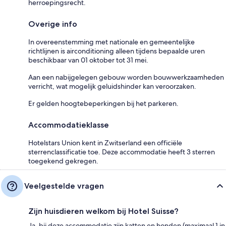
herroepingsrecht.
Overige info
In overeenstemming met nationale en gemeentelijke
richtlijnen is airconditioning alleen tijdens bepaalde uren
beschikbaar van 01 oktober tot 31 mei.
Aan een nabijgelegen gebouw worden bouwwerkzaamheden
verricht, wat mogelijk geluidshinder kan veroorzaken.
Er gelden hoogtebeperkingen bij het parkeren.
Accommodatieklasse
Hotelstars Union kent in Zwitserland een officiële
sterrenclassificatie toe. Deze accommodatie heeft 3 sterren
toegekend gekregen.
Veelgestelde vragen
Zijn huisdieren welkom bij Hotel Suisse?
Ja, bij deze accommodatie zijn katten en honden (maximaal 1 in