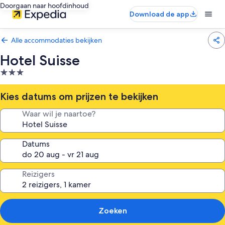
Doorgaan naar hoofdinhoud
Download de app
Alle accommodaties bekijken
Hotel Suisse
3.0-
sterrenaccommodatie
Kies datums om prijzen te bekijken
Waar wil je naartoe?
Datums
Reizigers
Zoeken