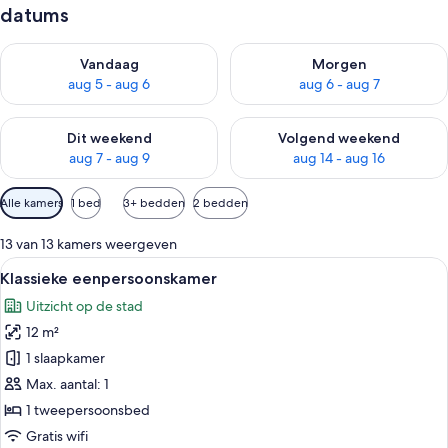
datums
De beschikbaarheid controleren voor vanavond aug 5 - aug 6
De beschikbaarheid controler
Vandaag
Morgen
aug 5 - aug 6
aug 6 - aug 7
De beschikbaarheid controleren voor dit weekend aug 7 - aug
De beschikbaarheid controler
Dit weekend
Volgend weekend
aug 7 - aug 9
aug 14 - aug 16
Beschikbare
Alle kamers
1 bed
3+ bedden
2 bedden
filters
voor
13 van 13 kamers weergeven
kamers
Alle
Klassieke eenpersoonskamer | Een klu
5
Klassieke eenpersoonskamer
foto's
Uitzicht op de stad
voor
12 m²
Klassieke
eenpersoonskamer
1 slaapkamer
laden
Max. aantal: 1
1 tweepersoonsbed
Gratis wifi