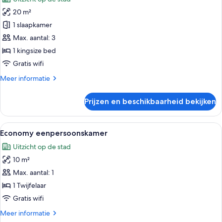
voor
20 m²
Superior
tweepersoonskamer
1 slaapkamer
laden
Max. aantal: 3
1 kingsize bed
Gratis wifi
Meer
Meer informatie
details
over
Prijzen en beschikbaarheid bekijken
Superior
tweepersoonskamer
Alle
Economy eenpersoonskamer | Een klui
5
Economy eenpersoonskamer
foto's
Uitzicht op de stad
voor
10 m²
Economy
eenpersoonskamer
Max. aantal: 1
laden
1 Twijfelaar
Gratis wifi
Meer
Meer informatie
details