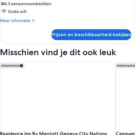
laden
3 eenpersoonsbedden
Gratis wifi
Meer
Meer informatie
details
over
Prijzen en beschikbaarheid bekijken
Klassieke
driepersoonskamer
Misschien vind je dit ook leuk
Residence Inn By Marriott Geneva City Nations
Campani
Advertentie
Advertenti
Residence Inn By Marriott Geneva City Nations
Campani