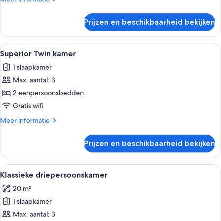
details
over
Prijzen en beschikbaarheid bekijken
Klassieke
Twin
kamer
Alle
Een hotelkamer met twee bedden, een 
6
Superior Twin kamer
foto's
1 slaapkamer
voor
Max. aantal: 3
Superior
Twin
2 eenpersoonsbedden
kamer
Gratis wifi
laden
Meer
Meer informatie
details
over
Prijzen en beschikbaarheid bekijken
Superior
Twin
kamer
Alle
Een moderne hotelkamer met een bed, 
4
Klassieke driepersoonskamer
foto's
20 m²
voor
1 slaapkamer
Klassieke
driepersoonskamer
Max. aantal: 3