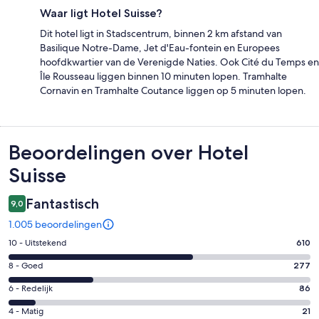
Waar ligt Hotel Suisse?
Dit hotel ligt in Stadscentrum, binnen 2 km afstand van
Basilique Notre-Dame, Jet d'Eau-fontein en Europees
hoofdkwartier van de Verenigde Naties. Ook Cité du Temps en
Île Rousseau liggen binnen 10 minuten lopen. Tramhalte
Cornavin en Tramhalte Coutance liggen op 5 minuten lopen.
Beoordelingen
Beoordelingen over Hotel
Suisse
Fantastisch
9,0
1.005 beoordelingen
Gastenscore:
10 - Uitstekend
610
10
Gastenscore:
8 - Goed
277
-
8
Uitstekend.
Gastenscore:
6 - Redelijk
86
-
610
6
Goed.
Gastenscore:
4 - Matig
21
van