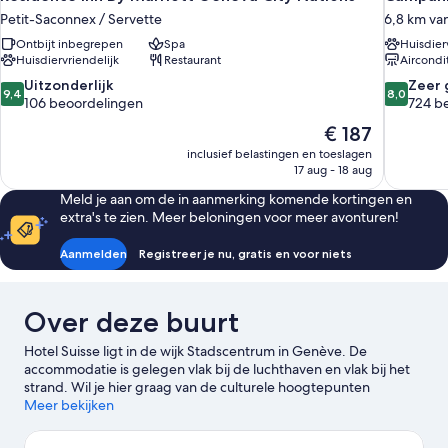
Petit-Saconnex / Servette
6,8 km va
Ontbijt inbegrepen
Spa
Huisdier
Huisdiervriendelijk
Restaurant
Aircondi
9.4
8.0
Uitzonderlijk
Zeer 
9,4
8,0
van
van
106 beoordelingen
724 b
10,
10,
De
€ 187
Uitzonderlijk,
Zeer
prijs
inclusief belastingen en toeslagen
106
goed,
is
17 aug - 18 aug
beoordelingen
724
€ 187
beoordel
Meld je aan om de in aanmerking komende kortingen en
extra's te zien. Meer beloningen voor meer avonturen!
Aanmelden
Registreer je nu, gratis en voor niets
Over deze buurt
Hotel Suisse ligt in de wijk Stadscentrum in Genève. De
accommodatie is gelegen vlak bij de luchthaven en vlak bij het
strand. Wil je hier graag van de culturele hoogtepunten
genieten? Dan zijn Conservatoire de Musique de Genève en
Meer bekijken
Grand Théâtre de Genève echt een bezoek waard. Een aantal
andere attracties in de omgeving vind je bij Botanische tuinen