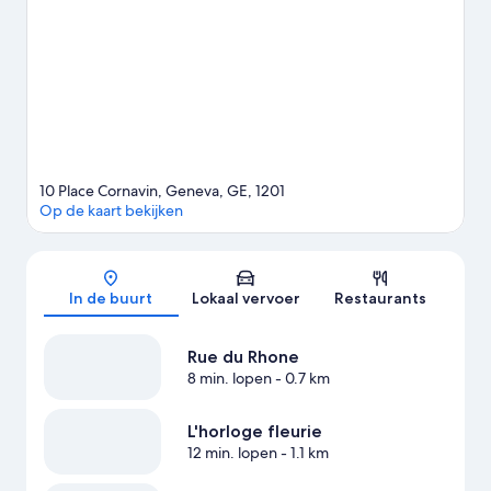
en Genève-Plage. Alpengarten en Microcosm zijn ook zeker het
bezoeken waard. Maak van de gelegenheid gebruik om de
activiteiten in de omgeving te ontdekken, zoals segwaytours.
Bekijk onze reisgids voor Genève
10 Place Cornavin, Geneva, GE, 1201
Op de kaart bekijken
Kaart
In de buurt
Lokaal vervoer
Restaurants
Rue du Rhone
8 min. lopen
- 0.7 km
L'horloge fleurie
12 min. lopen
- 1.1 km