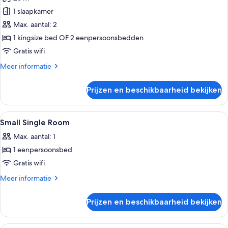
Studio
laden
1 slaapkamer
Max. aantal: 2
1 kingsize bed OF 2 eenpersoonsbedden
Gratis wifi
Meer
Meer informatie
details
over
Prijzen en beschikbaarheid bekijken
Studio
Alle
Een kluis op de kamer, een bureau, ve
5
Small Single Room
foto's
Max. aantal: 1
voor
1 eenpersoonsbed
Small
Single
Gratis wifi
Room
Meer
Meer informatie
laden
details
over
Prijzen en beschikbaarheid bekijken
Small
Single
Room
Een hotelkamer met een bed, nachtkastj