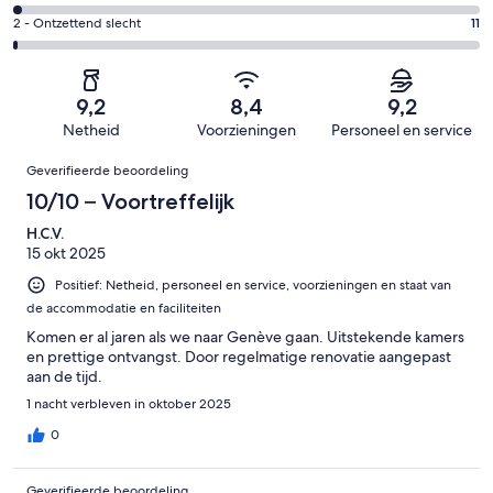
-
277
4
1005
Redelijk.
Gastenscore:
2 - Ontzettend slecht
11
van
-
beoordelingen
86
2
1005
Matig.
van
-
beoordelingen
21
1005
Ontzettend
van
9,2
8,4
9,2
beoordelingen
slecht.
1005
Netheid
Voorzieningen
Personeel en service
11
beoordelingen
Beoordelingen
van
Geverifieerde beoordeling
1005
10/10 – Voortreffelijk
beoordelingen
H.C.V.
15 okt 2025
Positief: Netheid, personeel en service, voorzieningen en staat van
de accommodatie en faciliteiten
Komen er al jaren als we naar Genève gaan. Uitstekende kamers
en prettige ontvangst. Door regelmatige renovatie aangepast
aan de tijd.
1 nacht verbleven in oktober 2025
0
Geverifieerde beoordeling