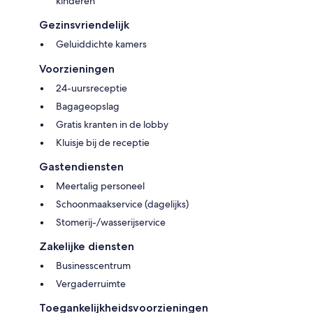
kinderen
Gezinsvriendelijk
Geluiddichte kamers
Voorzieningen
24-uursreceptie
Bagageopslag
Gratis kranten in de lobby
Kluisje bij de receptie
Gastendiensten
Meertalig personeel
Schoonmaakservice (dagelijks)
Stomerij-/wasserijservice
Zakelijke diensten
Businesscentrum
Vergaderruimte
Toegankelijkheidsvoorzieningen