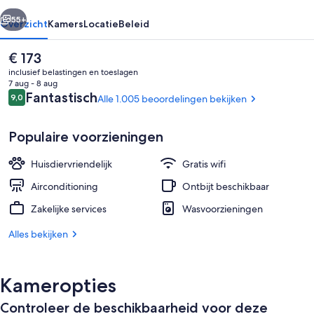
rige
Volgende
55+
Overzicht
Kamers
Locatie
Beleid
De
€ 173
huidige
inclusief belastingen en toeslagen
prijs
7 aug - 8 aug
is
Beoordelingen
Fantastisch
9,0
Alle 1.005 beoordelingen bekijken
9,0 op 10 –
€ 173
Populaire voorzieningen
Huisdiervriendelijk
Gratis wifi
Een kluis op de kamer, een bureau, ve
Airconditioning
Ontbijt beschikbaar
Zakelijke services
Wasvoorzieningen
Alles bekijken
Kameropties
Controleer de beschikbaarheid voor deze