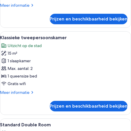
Meer
Meer informatie
details
over
Prijzen en beschikbaarheid bekijken
Klassieke
eenpersoonskamer
Alle
Een netjes opgemaakt bed met een wit
7
Klassieke tweepersoonskamer
foto's
Uitzicht op de stad
voor
15 m²
Klassieke
tweepersoonskamer
1 slaapkamer
laden
Max. aantal: 2
1 queensize bed
Gratis wifi
Meer
Meer informatie
details
over
Prijzen en beschikbaarheid bekijken
Klassieke
tweepersoonskamer
Alle
Een kluis op de kamer, een bureau, ve
3
Standard Double Room
foto's