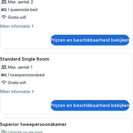
Max. aantal: 2
voor
1 queensize bed
Standard
Double
Gratis wifi
Room
Meer
Meer informatie
laden
details
over
Prijzen en beschikbaarheid bekijken
Standard
Double
Room
Alle
Een kluis op de kamer, een bureau, ve
10
Standard Single Room
foto's
Max. aantal: 1
voor
1 tweepersoonsbed
Standard
Single
Gratis wifi
Room
Meer
Meer informatie
laden
details
over
Prijzen en beschikbaarheid bekijken
Standard
Single
Room
Alle
Een hotelkamer met een groot bed, twe
9
Superior tweepersoonskamer
foto's
Uitzicht op de stad