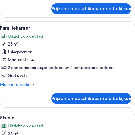
over
Prijzen en beschikbaarheid bekijken
Economy
eenpersoonskamer
Alle
Een hotelkamer met twee bedden, een 
5
Familiekamer
foto's
Uitzicht op de stad
voor
25 m²
Familiekamer
laden
1 slaapkamer
Max. aantal: 4
2 eenpersoons stapelbedden en 2 eenpersoonsbedden
Gratis wifi
Meer
Meer informatie
details
over
Prijzen en beschikbaarheid bekijken
Familiekamer
Alle
Een hotelkamer met een bed, een burea
6
Studio
foto's
Uitzicht op de stad
voor
25 m²