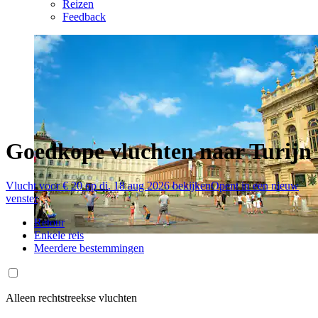
Reizen
Feedback
Goedkope vluchten naar Turijn
Vlucht voor € 20 op di. 18 aug 2026 bekijken
Opent in een nieuw
venster
Retour
Enkele reis
Meerdere bestemmingen
Alleen rechtstreekse vluchten