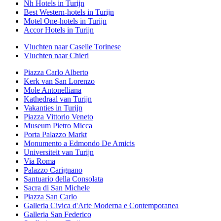
Nh Hotels in Turijn
Best Western-hotels in Turijn
Motel One-hotels in Turijn
Accor Hotels in Turijn
Vluchten naar Caselle Torinese
Vluchten naar Chieri
Piazza Carlo Alberto
Kerk van San Lorenzo
Mole Antonelliana
Kathedraal van Turijn
Vakanties in Turijn
Piazza Vittorio Veneto
Museum Pietro Micca
Porta Palazzo Markt
Monumento a Edmondo De Amicis
Universiteit van Turijn
Via Roma
Palazzo Carignano
Santuario della Consolata
Sacra di San Michele
Piazza San Carlo
Galleria Civica d'Arte Moderna e Contemporanea
Galleria San Federico