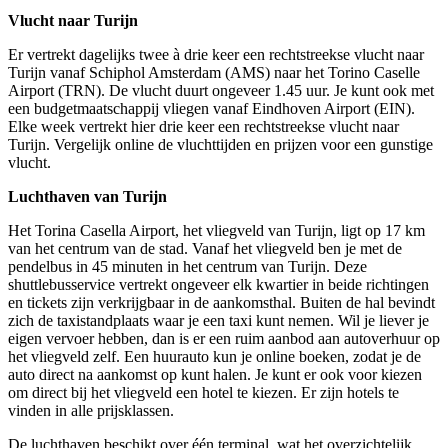
Vlucht naar Turijn
Er vertrekt dagelijks twee à drie keer een rechtstreekse vlucht naar
Turijn vanaf Schiphol Amsterdam (AMS) naar het Torino Caselle
Airport (TRN). De vlucht duurt ongeveer 1.45 uur. Je kunt ook met
een budgetmaatschappij vliegen vanaf Eindhoven Airport (EIN).
Elke week vertrekt hier drie keer een rechtstreekse vlucht naar
Turijn. Vergelijk online de vluchttijden en prijzen voor een gunstige
vlucht.
Luchthaven van Turijn
Het Torina Casella Airport, het vliegveld van Turijn, ligt op 17 km
van het centrum van de stad. Vanaf het vliegveld ben je met de
pendelbus in 45 minuten in het centrum van Turijn. Deze
shuttlebusservice vertrekt ongeveer elk kwartier in beide richtingen
en tickets zijn verkrijgbaar in de aankomsthal. Buiten de hal bevindt
zich de taxistandplaats waar je een taxi kunt nemen. Wil je liever je
eigen vervoer hebben, dan is er een ruim aanbod aan autoverhuur op
het vliegveld zelf. Een huurauto kun je online boeken, zodat je de
auto direct na aankomst op kunt halen. Je kunt er ook voor kiezen
om direct bij het vliegveld een hotel te kiezen. Er zijn hotels te
vinden in alle prijsklassen.
De luchthaven beschikt over één terminal, wat het overzichtelijk