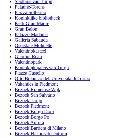
Stadhuis van Turijn
Palatine-Torens
Piazza Solferino
Koninklijke bibliotheek
Kerk Gran Madre
Gran Balon
Palazzo Madama
Galleria Sabauda
Ospedale Molinette
Valentinokasteel
Giardini Reali
Valentinopark
Koninklijk paleis van Turijn
Piazza Castello
Orto Botanico dell'Università di Torino
Vakanties in Piedmont
Bezoek Romeinse Wijk
Bezoek San Salvario
Bezoek Turijn
Bezoek Piedmont
Bezoek Borgo Dora
Bezoek Borgo Po
Bezoek Aurora
Bezoek Barriera di Milano
Bezoek Historisch centrum