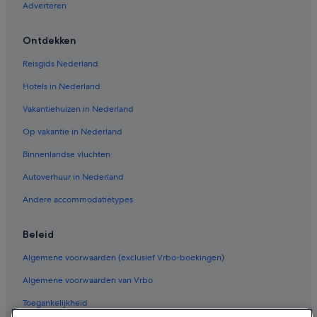
Adverteren
Ontdekken
Reisgids Nederland
Hotels in Nederland
Vakantiehuizen in Nederland
Op vakantie in Nederland
Binnenlandse vluchten
Autoverhuur in Nederland
Andere accommodatietypes
Beleid
Algemene voorwaarden (exclusief Vrbo-boekingen)
Algemene voorwaarden van Vrbo
Toegankelijkheid