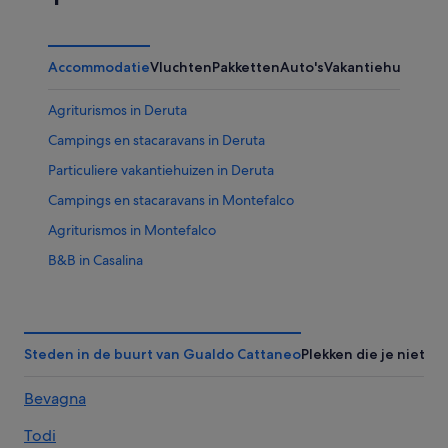
Accommodatie
Vluchten
Pakketten
Auto's
Vakantiehuizen
Agriturismos in Deruta
Campings en stacaravans in Deruta
Particuliere vakantiehuizen in Deruta
Campings en stacaravans in Montefalco
Agriturismos in Montefalco
B&B in Casalina
Agriturismos in Collepepe
Appartementen in Spello
Campings en stacaravans in Spello
Steden in de buurt van Gualdo Cattaneo
Plekken die je niet m
B&B in Spello
Bevagna
Hotels voor shoppers in Giano dell'Umbria
Todi
Historische in Spello