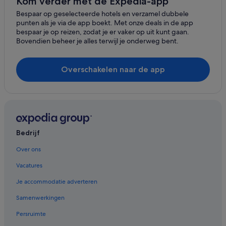
Kom verder met de Expedia-app
Hotels in Spello
Bespaar op geselecteerde hotels en verzamel dubbele
punten als je via de app boekt. Met onze deals in de app
Hotels in Canalicchio
bespaar je op reizen, zodat je er vaker op uit kunt gaan.
Bovendien beheer je alles terwijl je onderweg bent.
Hotels in Collemancio
Hotels in Montefalco
Overschakelen naar de app
Bedrijf
Over ons
Vacatures
Je accommodatie adverteren
Samenwerkingen
Persruimte