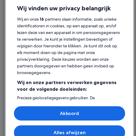
Privacy
Wij vinden uw privacy belangrijk
Cookies
Wij en onze
16
partners slaan informatie, zoals unieke
Gebruiksvoorwaarden
identificatoren in cookies, op een apparaat op, en/of
lezen deze van een apparaat in om persoonsgegevens
Juridische informatie/Contact
te verwerken. Je kunt je instellingen bevestigen of
Inhoudsrichtlijnen en inhoud rapporteren
wijzigen door hieronder te klikken. Je kunt dit ook op
elk moment doen op de pagina met onze
Hulp
privacyverklaring. Deze keuzes worden aan onze
partners doorgegeven en hebben geen invloed op
Contact
browsegegevens.
Je boeking wijzigen of annuleren
Wij en onze partners verwerken gegevens
Restitutieproces en tijdsbestek
voor de volgende doeleinden:
Boek een vlucht met airlinetegoed
Precieze geolocatiegegevens gebruiken. De
apparaatkenmerken actief scannen ter identificatie.
Internationale reisdocumenten
Informatie op een apparaat opslaan en/of openen.
Akkoord
Gepersonaliseerde advertenties en content, advertentie-
en contentmetingen, doelgroepenonderzoek en
ontwikkeling van diensten.
Partnerlijst (derden)
Alles afwijzen
© 2026 Expedia, Inc. - een bedrijf van Expedia Group. Alle rechten