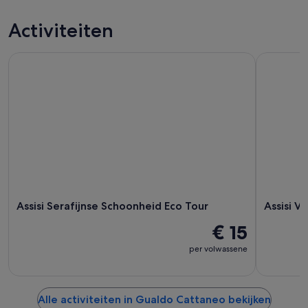
vanavond,
Cattaneo
in
7
voor
Gualdo
Activiteiten
aug
morgenavond,
Cattaneo
-
8
voor
Assisi Serafijnse Schoonheid Eco Tour
Assisi Ver
8
aug
dit
aug,
-
weekend,
bekijken
9
7
aug,
aug
bekijken
-
9
aug,
bekijken
Assisi Serafijnse Schoonheid Eco Tour
Assisi V
€ 15
per volwassene
Alle activiteiten in Gualdo Cattaneo bekijken