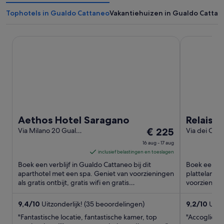
Tophotels in Gualdo Cattaneo
Vakantiehuizen in Gualdo Catta
Aethos Hotel Saragano
Relais Parad
Aethos Hotel Saragano
Relais P
De
Via Milano 20 Gualdo
€ 225
Via dei Caste
Cattaneo PG
Gualdo Cat
prijs
16 aug - 17 aug
is
inclusief belastingen en toeslagen
€ 225
Boek een verblijf in Gualdo Cattaneo bij dit
Boek een ver
per
aparthotel met een spa. Geniet van voorzieningen
plattelandsa
als gratis ontbijt, gratis wifi en gratis
nacht
voorzieningen
parkeerplaatsen. In de ...
parkeerplaat
van
16
9,4
/
10
Uitzonderlijk! (35 beoordelingen)
9,2
/
10
Uitm
aug
"Fantastische locatie, fantastische kamer, top
"Accoglienza