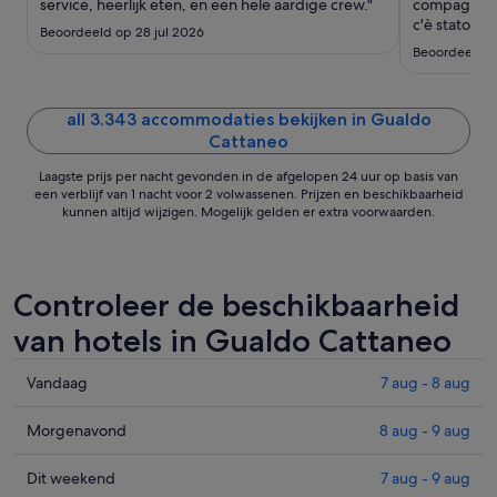
tot
service, heerlijk eten, en een hele aardige crew."
compagni a 
17
c'è stato un
Beoordeeld op 28 jul 2026
condizioname
aug
Beoordeeld o
caldo, ma il
ripagare il d
natura e viag
all 3.343 accommodaties bekijken in Gualdo
Cattaneo
Laagste prijs per nacht gevonden in de afgelopen 24 uur op basis van
een verblijf van 1 nacht voor 2 volwassenen. Prijzen en beschikbaarheid
kunnen altijd wijzigen. Mogelijk gelden er extra voorwaarden.
Controleer de beschikbaarheid
van hotels in Gualdo Cattaneo
Prijzen
Vandaag
7 aug - 8 aug
in
Gualdo
Prijzen
Morgenavond
8 aug - 9 aug
Cattaneo
in
voor
Gualdo
Prijzen
Dit weekend
7 aug - 9 aug