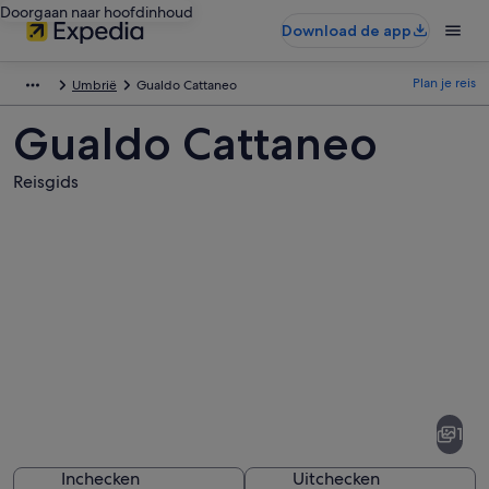
Doorgaan naar hoofdinhoud
Download de app
Plan je reis
Umbrië
Gualdo Cattaneo
Gualdo Cattaneo
Reisgids
Afbeeldingen
van
Gualdo
1
Cattaneo
Inchecken
Uitchecken