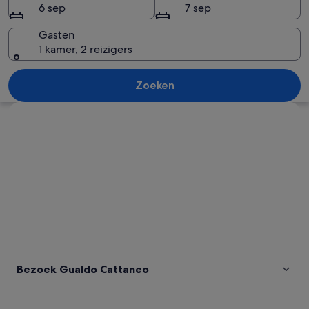
6 sep
7 sep
Gasten
1 kamer, 2 reizigers
Een historisch stadje op een heuvel,
Zoeken
Kaart verkennen
Bezoek Gualdo Cattaneo