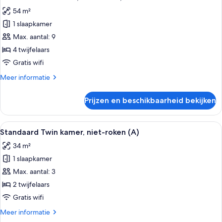
foto's
kamers
54 m²
met
voor
tussendeur
1 slaapkamer
Premium
Twin
Max. aantal: 9
kamer,
4 twijfelaars
niet-
Gratis wifi
roken,
Meer
Meer informatie
kamers
details
met
over
Prijzen en beschikbaarheid bekijken
Premium
tussendeur
Twin
laden
kamer,
Alle
Een hotelkamer met twee bedden, een b
3
niet-
Standaard Twin kamer, niet-roken (A)
foto's
roken,
34 m²
kamers
voor
met
1 slaapkamer
Standaard
tussendeur
Twin
Max. aantal: 3
kamer,
2 twijfelaars
niet-
Gratis wifi
roken
Meer
Meer informatie
(A)
details