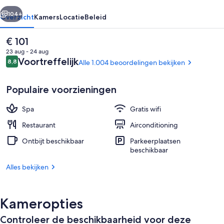
rige
Volgende
104+
Overzicht
Kamers
Locatie
Beleid
De
€ 101
huidige
23 aug - 24 aug
prijs
Beoordelingen
Voortreffelijk
8,8
Alle 1.004 beoordelingen bekijken
8,8 op 10 –
is
€ 101
Populaire voorzieningen
Spa
Gratis wifi
Voorkant accommodatie - avond/nac
Restaurant
Airconditioning
Ontbijt beschikbaar
Parkeerplaatsen
beschikbaar
Alles bekijken
Kameropties
Controleer de beschikbaarheid voor deze