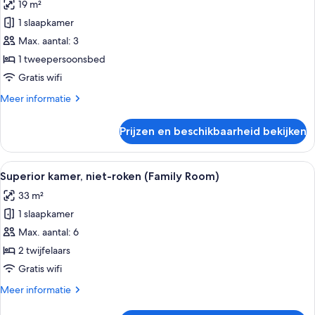
19 m²
voor
1 slaapkamer
Standaard
tweepersoonskamer,
Max. aantal: 3
roken
1 tweepersoonsbed
laden
Gratis wifi
Meer
Meer informatie
details
over
Prijzen en beschikbaarheid bekijken
Standaard
tweepersoonskamer,
roken
Alle
Superior kamer, niet-roken (Family Ro
6
Superior kamer, niet-roken (Family Room)
foto's
33 m²
voor
1 slaapkamer
Superior
kamer,
Max. aantal: 6
niet-
2 twijfelaars
roken
Gratis wifi
(Family
Meer
Meer informatie
Room)
details
laden
over