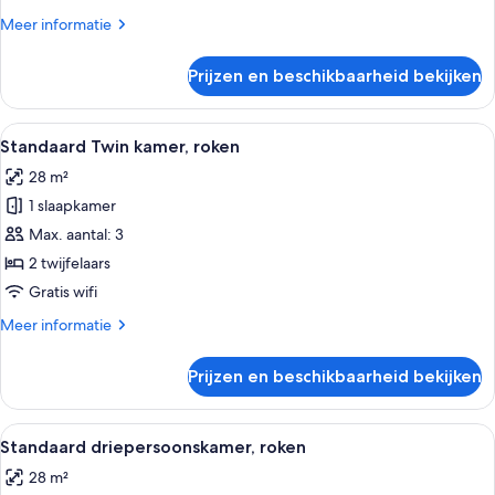
laden
Meer
Meer informatie
details
over
Prijzen en beschikbaarheid bekijken
Standaard
driepersoonskamer,
niet-
Alle
Een hotelkamer met twee bedden, een b
3
roken
Standaard Twin kamer, roken
foto's
28 m²
voor
1 slaapkamer
Standaard
Twin
Max. aantal: 3
kamer,
2 twijfelaars
roken
Gratis wifi
laden
Meer
Meer informatie
details
over
Prijzen en beschikbaarheid bekijken
Standaard
Twin
kamer,
Alle
Een hotelkamer met twee bedden, een b
3
roken
Standaard driepersoonskamer, roken
foto's
28 m²
voor