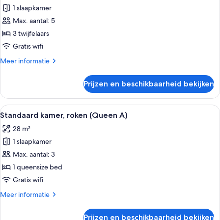
Japanese
1 slaapkamer
Premium
Twin)
driepersoonskamer,
Max. aantal: 5
niet-
3 twijfelaars
roken
Gratis wifi
laden
Meer
Meer informatie
details
over
Prijzen en beschikbaarheid bekijken
Premium
driepersoonskamer,
niet-
Alle
Een hotelkamer met een groot bed, een
3
roken
Standaard kamer, roken (Queen A)
foto's
28 m²
voor
1 slaapkamer
Standaard
kamer,
Max. aantal: 3
roken
1 queensize bed
(Queen
Gratis wifi
A)
Meer
Meer informatie
laden
details
over
Prijzen en beschikbaarheid bekijken