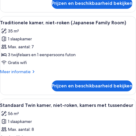
Prijzen en beschikbaarheid bekijken
Superior
kamer,
niet-
Alle
Een hotelkamer met twee bedden, een f
3
roken
Traditionele kamer, niet-roken (Japanese Family Room)
foto's
(Family
35 m²
Room)
voor
1 slaapkamer
Traditionele
kamer,
Max. aantal: 7
niet-
3 twijfelaars en 1 eenpersoons futon
roken
Gratis wifi
(Japanese
Meer
Meer informatie
Family
details
Room)
over
Prijzen en beschikbaarheid bekijken
Traditionele
laden
kamer,
niet-
Alle
Een hotelkamer met twee bedden, een b
3
roken
Standaard Twin kamer, niet-roken, kamers met tussendeur
foto's
(Japanese
56 m²
Family
voor
Room)
1 slaapkamer
Standaard
Twin
Max. aantal: 8