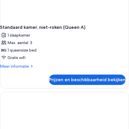
Standaard kamer, niet-roken (Queen A)
1 slaapkamer
Max. aantal: 3
1 queensize bed
Gratis wifi
Meer
Meer informatie
details
over
Prijzen en beschikbaarheid bekijken
Standaard
kamer,
niet-
roken
(Queen
A)