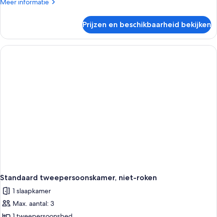
Meer
Meer informatie
details
over
Prijzen en beschikbaarheid bekijken
Kamer,
niet-
roken
(Baby&Kids)
Standaard tweepersoonskamer, niet-roken
1 slaapkamer
Max. aantal: 3
1 tweepersoonsbed