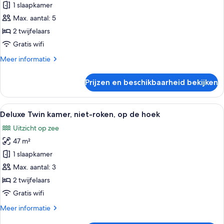
1 slaapkamer
Standaard
driepersoonskamer,
Max. aantal: 5
roken
2 twijfelaars
laden
Gratis wifi
Meer
Meer informatie
details
over
Prijzen en beschikbaarheid bekijken
Standaard
driepersoonskamer,
roken
Alle
Een hotelkamer met twee bedden, een 
1
Deluxe Twin kamer, niet-roken, op de hoek
foto's
Uitzicht op zee
voor
47 m²
Deluxe
Twin
1 slaapkamer
kamer,
Max. aantal: 3
niet-
2 twijfelaars
roken,
Gratis wifi
op
Meer
Meer informatie
de
details
hoek