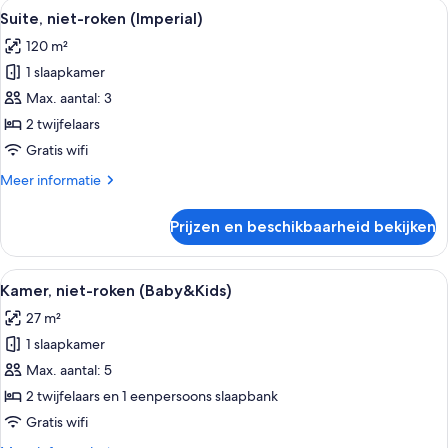
Alle
Een hotelkamer met een bank, een hout
4
roken
Suite, niet-roken (Imperial)
foto's
(Japanese
120 m²
Family
voor
Room)
1 slaapkamer
Suite,
niet-
Max. aantal: 3
roken
2 twijfelaars
(Imperial)
Gratis wifi
laden
Meer
Meer informatie
details
over
Prijzen en beschikbaarheid bekijken
Suite,
niet-
roken
Alle
Een hotelkamer met een bed, een bank,
4
(Imperial)
Kamer, niet-roken (Baby&Kids)
foto's
27 m²
voor
1 slaapkamer
Kamer,
niet-
Max. aantal: 5
roken
2 twijfelaars en 1 eenpersoons slaapbank
(Baby&Kids)
Gratis wifi
laden