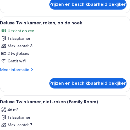
over
Prijzen en beschikbaarheid bekijken
laden
Deluxe
Twin
kamer,
Alle
Een hotelkamer met twee bedden, een 
1
niet-
Deluxe Twin kamer, roken, op de hoek
foto's
roken,
Uitzicht op zee
op
voor
de
1 slaapkamer
Deluxe
hoek
Twin
Max. aantal: 3
kamer,
2 twijfelaars
roken,
Gratis wifi
op
Meer
Meer informatie
de
details
hoek
over
Prijzen en beschikbaarheid bekijken
Deluxe
laden
Twin
kamer,
Alle
Een hotelkamer met twee eenpersoonsb
5
roken,
Deluxe Twin kamer, niet-roken (Family Room)
foto's
op
46 m²
de
voor
hoek
1 slaapkamer
Deluxe
Twin
Max. aantal: 7