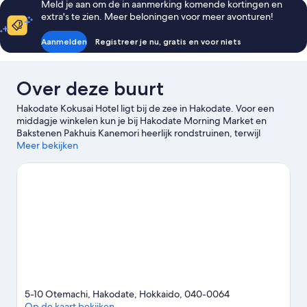
Meld je aan om de in aanmerking komende kortingen en
roken
extra's te zien. Meer beloningen voor meer avonturen!
(Premium
King)
Aanmelden
Registreer je nu, gratis en voor niets
Over deze buurt
Hakodate Kokusai Hotel ligt bij de zee in Hakodate. Voor een
middagje winkelen kun je bij Hakodate Morning Market en
Bakstenen Pakhuis Kanemori heerlijk rondstruinen, terwijl
natuurliefhebbers juist bij Park van Hakodate en Tachimachi-
Meer bekijken
kaap hun hart kunnen ophalen. Tropische Botanische Tuin van
Hakodate en Kōsetsuen Tuin zijn ook zeker het bezoeken waard.
Over de gunstige ligging van dit hotel ten opzichte van het
openbaar vervoer zijn reizigers erg positief: Station Shiyakusho
Mae ligt op maar 6 minuten lopen en Uoichibadōri Station op 7
minuten.
Bekijk onze reisgids voor Hakodate
5-10 Otemachi, Hakodate, Hokkaido, 040-0064
Op de kaart bekijken