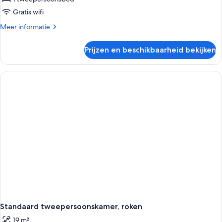
Gratis wifi
Meer
Meer informatie
details
over
Prijzen en beschikbaarheid bekijken
Standaard
tweepersoonskamer,
niet-
roken
Standaard tweepersoonskamer, roken
19 m²