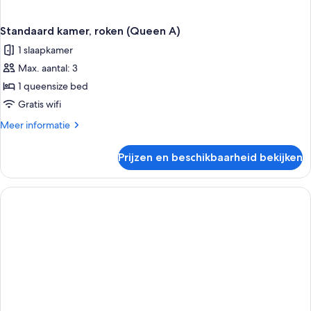
Standaard kamer, roken (Queen A)
1 slaapkamer
Max. aantal: 3
1 queensize bed
Gratis wifi
Meer
Meer informatie
details
over
Prijzen en beschikbaarheid bekijken
Standaard
kamer,
roken
(Queen
A)