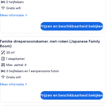
kamer,
2 twijfelaars
niet-
Gratis wifi
roken
Meer
Meer informatie
(Family
details
Room)
over
Prijzen en beschikbaarheid bekijken
Deluxe
laden
Twin
kamer,
Alle
Een hotelkamer met twee bedden, een f
1
niet-
Familie driepersoonskamer, niet-roken (Japanese Family
foto's
roken
Room)
(Family
voor
35 m²
Room)
Familie
1 slaapkamer
driepersoonskamer,
Max. aantal: 6
niet-
roken
3 twijfelaars en 1 eenpersoons futon
(Japanese
Gratis wifi
Family
Meer
Meer informatie
Room)
details
laden
over
Prijzen en beschikbaarheid bekijken
Familie
driepersoonskamer,
niet-