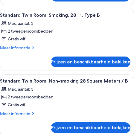
laden
Quad
Room
Alle
Een hotelkamer met een bed, nachtkast
2
Non
Standard Twin Room, Smoking, 28 ㎡, Type B
foto's
Smoking
Max. aantal: 3
voor
2 tweepersoonsbedden
Standard
Twin
Gratis wifi
Room,
Meer
Meer informatie
Smoking,
details
over
28
Prijzen en beschikbaarheid bekijken
Standard
㎡,
Twin
Type
Room,
Alle
Een hotelkamer met een bed, nachtkast
2
Smoking,
B
Standard Twin Room, Non-smoking 28 Square Meters / B
foto's
28
laden
Max. aantal: 3
㎡,
voor
Type
2 tweepersoonsbedden
Standard
B
Twin
Gratis wifi
Room,
Meer
Meer informatie
Non-
details
over
smoking
Prijzen en beschikbaarheid bekijken
Standard
28