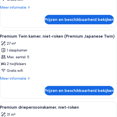
roken
Meer
Meer informatie
laden
details
over
Prijzen en beschikbaarheid bekijken
Premium
Twin
kamer,
Alle
Een kluis op de kamer, een bureau, ve
6
niet-
Premium Twin kamer, niet-roken (Premium Japanese Twin)
foto's
roken
27 m²
voor
1 slaapkamer
Premium
Twin
Max. aantal: 5
kamer,
2 twijfelaars
niet-
Gratis wifi
roken
Meer
Meer informatie
(Premium
details
Japanese
over
Prijzen en beschikbaarheid bekijken
Premium
Twin)
Twin
laden
kamer,
Alle
Een hotelkamer met twee bedden, een 
6
niet-
Premium driepersoonskamer, niet-roken
foto's
roken
31 m²
(Premium
voor