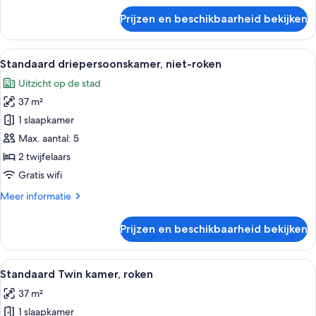
laden
over
Prijzen en beschikbaarheid bekijken
Standaard
Twin
kamer,
Alle
Een hotelkamer met twee bedden, een b
3
niet-
Standaard driepersoonskamer, niet-roken
foto's
roken
Uitzicht op de stad
(A)
voor
37 m²
Standaard
driepersoonskamer,
1 slaapkamer
niet-
Max. aantal: 5
roken
2 twijfelaars
laden
Gratis wifi
Meer
Meer informatie
details
over
Prijzen en beschikbaarheid bekijken
Standaard
driepersoonskamer,
niet-
Alle
Een hotelkamer met twee bedden, een b
3
roken
Standaard Twin kamer, roken
foto's
37 m²
voor
1 slaapkamer
Standaard