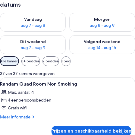
datums
De beschikbaarheid controleren voor vanavond aug 7 - aug 8
De beschikbaarheid controler
Vandaag
Morgen
aug 7 - aug 8
aug 8 - aug 9
De beschikbaarheid controleren voor dit weekend aug 7 - aug
De beschikbaarheid controler
Dit weekend
Volgend weekend
aug 7 - aug 9
aug 14 - aug 16
Beschikbare
Alle kamers
3+ bedden
2 bedden
1 bed
filters
voor
37 van 37 kamers weergeven
kamers
Alle
Een hotelkamer met een bed, nachtkas
1
Randam Quad Room Non Smoking
foto's
Max. aantal: 4
voor
4 eenpersoonsbedden
Randam
Quad
Gratis wifi
Room
Meer
Meer informatie
Non
details
over
Smoking
Prijzen en beschikbaarheid bekijken
Randam