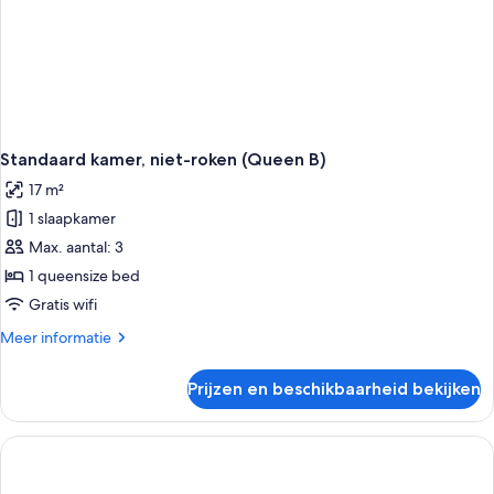
Standaard kamer, niet-roken (Queen B)
17 m²
1 slaapkamer
Max. aantal: 3
1 queensize bed
Gratis wifi
Meer
Meer informatie
details
over
Prijzen en beschikbaarheid bekijken
Standaard
kamer,
niet-
roken
(Queen