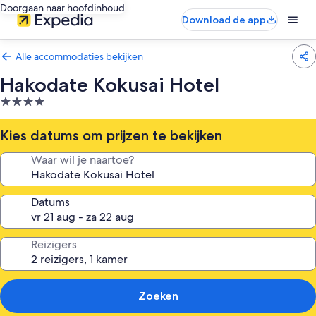
Doorgaan naar hoofdinhoud
Download de app
Alle accommodaties bekijken
Hakodate Kokusai Hotel
4.0-
sterrenaccommodatie
Kies datums om prijzen te bekijken
Waar wil je naartoe?
Datums
Reizigers
Zoeken