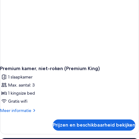
B)
Premium kamer, niet-roken (Premium King)
1 slaapkamer
Max. aantal: 3
1 kingsize bed
Gratis wifi
Meer
Meer informatie
details
over
Prijzen en beschikbaarheid bekijken
Premium
kamer,
niet-