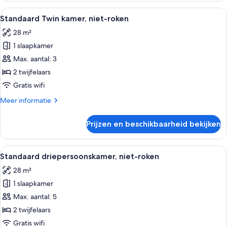
roken
Alle
Een hotelkamer met twee bedden, een b
3
Standaard Twin kamer, niet-roken
foto's
28 m²
voor
1 slaapkamer
Standaard
Twin
Max. aantal: 3
kamer,
2 twijfelaars
niet-
Gratis wifi
roken
Meer
Meer informatie
laden
details
over
Prijzen en beschikbaarheid bekijken
Standaard
Twin
kamer,
Alle
Een hotelkamer met twee bedden, een b
3
niet-
Standaard driepersoonskamer, niet-roken
foto's
roken
28 m²
voor
1 slaapkamer
Standaard
driepersoonskamer,
Max. aantal: 5
niet-
2 twijfelaars
roken
Gratis wifi