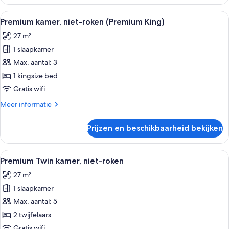
Twin
Square
Room,
Alle
Een hotelkamer met een groot bed, ee
4
Meters
Non-
Premium kamer, niet-roken (Premium King)
foto's
smoking
/
27 m²
28
voor
B
Square
1 slaapkamer
Premium
laden
Meters
kamer,
Max. aantal: 3
/
niet-
B
1 kingsize bed
roken
Gratis wifi
(Premium
Meer
Meer informatie
King)
details
laden
over
Prijzen en beschikbaarheid bekijken
Premium
kamer,
niet-
Alle
Een hotelkamer met twee bedden, een 
7
roken
Premium Twin kamer, niet-roken
foto's
(Premium
27 m²
King)
voor
1 slaapkamer
Premium
Twin
Max. aantal: 5
kamer,
2 twijfelaars
niet-
Gratis wifi