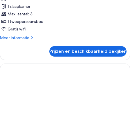
1 slaapkamer
Max. aantal: 3
1 tweepersoonsbed
Gratis wifi
Meer
Meer informatie
details
over
Prijzen en beschikbaarheid bekijken
Standaard
tweepersoonskamer,
roken