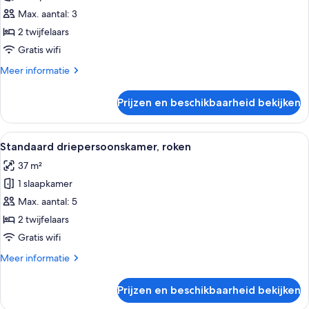
Twin
Max. aantal: 3
kamer,
2 twijfelaars
roken
Gratis wifi
laden
Meer
Meer informatie
details
over
Prijzen en beschikbaarheid bekijken
Standaard
Twin
kamer,
Alle
Een hotelkamer met twee bedden, een b
3
roken
Standaard driepersoonskamer, roken
foto's
37 m²
voor
1 slaapkamer
Standaard
driepersoonskamer,
Max. aantal: 5
roken
2 twijfelaars
laden
Gratis wifi
Meer
Meer informatie
details
over
Prijzen en beschikbaarheid bekijken
Standaard
driepersoonskamer,