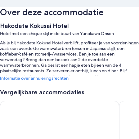
Over deze accommodatie
Hakodate Kokusai Hotel
Hotel met een chique stijl in de buurt van Yunokawa Onsen
Als je bij Hakodate Kokusai Hotel verblijft, profiteer je van voorzieningen
zoals een overdekte warmwaterbron (onsen in Japanse stijl), een
koffiebar/café en stomerij-/wasservices. Ben je toe aan een
verwendag? Breng dan een bezoek aan 2 de overdekte
warmwaterbronnen. Ga beslist een hapje eten bij een van de 4
plaatselijke restaurants. Ze serveren er ontbijt, lunch en diner. Blijf
verbonden dankzij gratis wifi op de kamer en profiteer van
Informatie over annuleringsrechten
voorzieningen zoals een bar en een conferentieruimte.
Andere voordelen zijn o.a.:
Vergelijkbare accommodaties
Een ontbijtbuffet (tegen een toeslag), een gratis shuttelservice
Hotel ＆ Spa Century Marina Hakodate
Hotel Gl
van/naar het busstation en warmwaterbronnen in de buurt
Parkeerplaatsen (toeslag), een oplaadpunt voor elektrische auto's
en een kluis bij de receptie
Een cadeauwinkel, een automaat en meertalig personeel
Uit de gastbeoordelingen blijkt dat gasten zeer te spreken zijn over