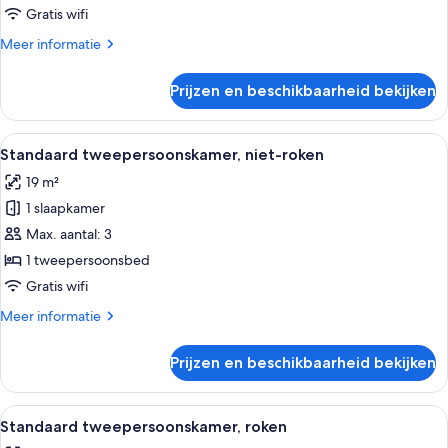
roken
Gratis wifi
(Queen
Meer
Meer informatie
B)
details
laden
over
Prijzen en beschikbaarheid bekijken
Standaard
kamer,
niet-
Alle
Een hotelkamer met een bed, een bure
2
roken
Standaard tweepersoonskamer, niet-roken
foto's
(Queen
19 m²
B)
voor
1 slaapkamer
Standaard
tweepersoonskamer,
Max. aantal: 3
niet-
1 tweepersoonsbed
roken
Gratis wifi
laden
Meer
Meer informatie
details
over
Prijzen en beschikbaarheid bekijken
Standaard
tweepersoonskamer,
niet-
Alle
Een hotelkamer met een bed, een bure
2
roken
Standaard tweepersoonskamer, roken
foto's