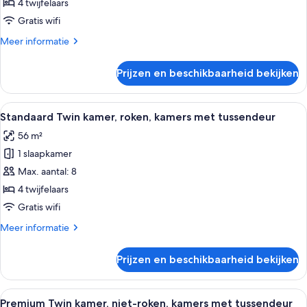
kamer,
4 twijfelaars
niet-
Gratis wifi
roken,
Meer
Meer informatie
kamers
details
met
over
Prijzen en beschikbaarheid bekijken
Standaard
tussendeur
Twin
laden
kamer,
Alle
Een hotelkamer met twee bedden, een b
3
niet-
Standaard Twin kamer, roken, kamers met tussendeur
foto's
roken,
56 m²
kamers
voor
met
1 slaapkamer
Standaard
tussendeur
Twin
Max. aantal: 8
kamer,
4 twijfelaars
roken,
Gratis wifi
kamers
Meer
Meer informatie
met
details
tussendeur
over
Prijzen en beschikbaarheid bekijken
Standaard
laden
Twin
kamer,
Alle
Een hotelkamer met een bed, een burea
2
roken,
Premium Twin kamer, niet-roken, kamers met tussendeur