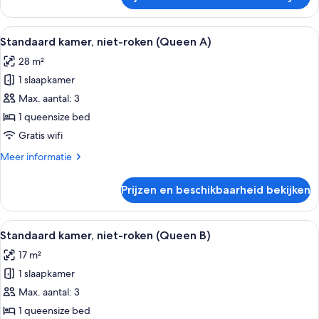
Standaard
kamer,
roken
Alle
Een hotelkamer met een groot bed, een
3
(Queen
Standaard kamer, niet-roken (Queen A)
foto's
A)
28 m²
voor
1 slaapkamer
Standaard
kamer,
Max. aantal: 3
niet-
1 queensize bed
roken
Gratis wifi
(Queen
Meer
Meer informatie
A)
details
laden
over
Prijzen en beschikbaarheid bekijken
Standaard
kamer,
niet-
Alle
Een hotelkamer met een bed, nachtkast
1
roken
Standaard kamer, niet-roken (Queen B)
foto's
(Queen
17 m²
A)
voor
1 slaapkamer
Standaard
kamer,
Max. aantal: 3
niet-
1 queensize bed