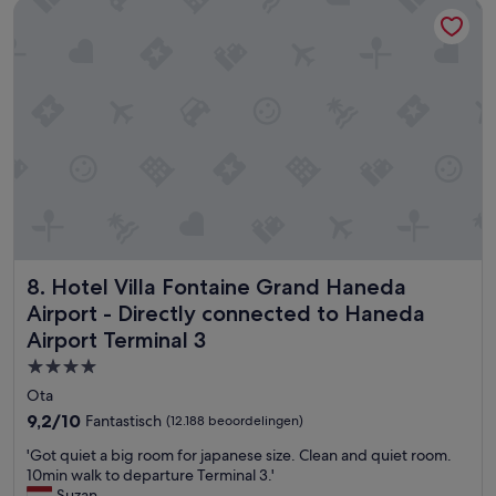
a
u
Hotel Villa Fontaine Grand Haneda Airport - Directly conne
n
t
e
o
c
m
h
a
t
t
p
i
a
q
s
u
o
e
m
v
1
i
5
a
:
d
0
e
Hotel Villa Fontaine Grand Haneda Airport - Directly conn
8. Hotel Villa Fontaine Grand Haneda
0
s
Airport - Directly connected to Haneda
u
b
Airport Terminal 3
u
o
r
r
4.0-
.
n
sterrenaccommodatie
Ota
A
e
9.2
9,2/10
Fantastisch
l
s
(12.188 beoordelingen)
van
s
m
'
'Got quiet a big room for japanese size. Clean and quiet room.
10,
j
a
G
10min walk to departure Terminal 3.'
Fantastisch,
e
i
o
Suzan