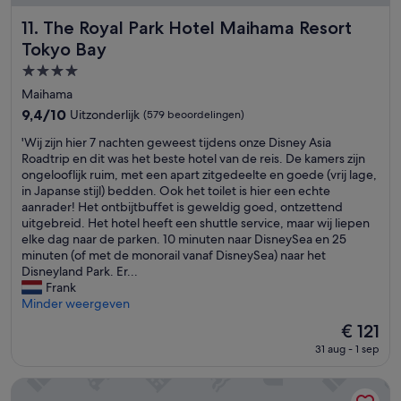
'
a
(
h
n
l
b
The Royal Park Hotel Maihama Resort Tokyo Bay
e
11. The Royal Park Hotel Maihama Resort
c
3
u
c
é
Tokyo Bay
.
t
k
e
'
4.0-
e
e
.
v
n
sterrenaccommodatie
I
Maihama
e
.
n
9.4
9,4/10
Uitzonderlijk
(579 beoordelingen)
r
D
s
van
y
e
o
'
'Wij zijn hier 7 nachten geweest tijdens onze Disney Asia
10,
t
k
n
W
Roadtrip en dit was het beste hotel van de reis. De kamers zijn
Uitzonderlijk,
h
u
o
i
ongelooflijk ruim, met een apart zitgedeelte en goede (vrij lage,
(579
i
s
r
j
in Japanse stijl) bedden. Ook het toilet is hier een echte
beoordelingen)
n
s
i
z
aanrader! Het ontbijtbuffet is geweldig goed, ontzettend
g
e
s
i
uitgebreid. Het hotel heeft een shuttle service, maar wij liepen
i
n
a
j
elke dag naar de parken. 10 minuten naar DisneySea en 25
n
s
t
n
minuten (of met de monorail vanaf DisneySea) naar het
i
z
i
h
Disneyland Park. Er...
t
i
o
i
Frank
w
j
n
e
Minder weergeven
h
n
c
r
De
€ 121
a
e
o
7
prijs
t
r
r
31 aug - 1 sep
n
is
n
g
r
a
€ 121
e
J
e
c
The Prince Park Tower Tokyo - Preferred Hotels & Resorts, L
e
a
c
h