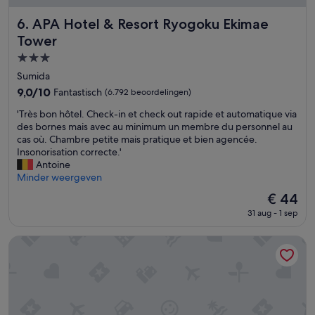
t
o
.
o
APA Hotel & Resort Ryogoku Ekimae Tower
6. APA Hotel & Resort Ryogoku Ekimae
M
r
Tower
e
m
t
e
3.0-
r
n
sterrenaccommodatie
Sumida
o
s
9.0
9,0/10
Fantastisch
o
(6.792 beoordelingen)
e
van
p
n
'
'Très bon hôtel. Check-in et check out rapide et automatique via
10,
c
m
T
des bornes mais avec au minimum un membre du personnel au
Fantastisch,
a
e
r
cas où. Chambre petite mais pratique et bien agencée.
(6.792
.
t
è
Insonorisation correcte.'
beoordelingen)
1
t
s
Antoine
0
a
b
Minder weergeven
m
t
o
i
o
De
€ 44
n
n
e
prijs
31 aug - 1 sep
h
l
a
is
ô
o
g
€ 44
t
Hotel Metropolitan Edmont Tokyo
p
e
e
e
s
l
n
.
.
.
'
C
'
h