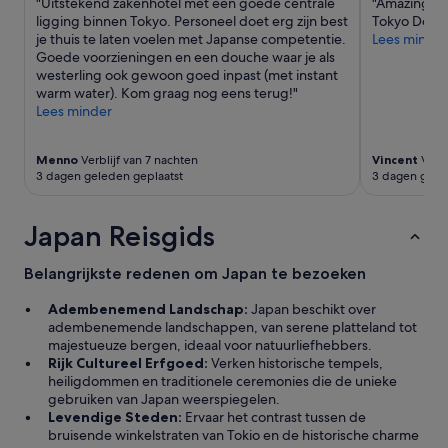
t
"Uitstekend zakenhotel met een goede centrale
"Amazing ho
n
e
e
i
ligging binnen Tokyo. Personeel doet erg zijn best
Tokyo Dope 
a
a
q
e
je thuis te laten voelen met Japanse competentie.
Lees minder
a
l
u
s
Goede voorzieningen en een douche waar je als
r
l
i
.
westerling ook gewoon goed inpast (met instant
d
y
p
K
warm water). Kom graag nog eens terug!"
e
b
p
a
Lees minder
p
e
e
m
a
u
d
e
r
s
Menno
Verblijf van 7 nachten
Vincent
Verbl
,
r
k
3 dagen geleden geplaatst
3 dagen gele
e
S
w
e
d
P
a
n
f
A
s
.
Japan Reisgids
o
C
k
1
r
I
r
0
p
O
a
Belangrijkste redenen om Japan te bezoeken
m
r
U
p
i
o
S
m
Adembenemend Landschap:
Japan beschikt over
n
a
,
a
adembenemende landschappen, van serene platteland tot
u
c
n
a
majestueuze bergen, ideaal voor natuurliefhebbers.
t
t
i
r
Rijk Cultureel Erfgoed:
Verken historische tempels,
e
i
c
p
heiligdommen en traditionele ceremonies die de unieke
n
v
e
r
gebruiken van Japan weerspiegelen.
n
e
s
i
Levendige Steden:
Ervaar het contrast tussen de
a
s
t
m
bruisende winkelstraten van Tokio en de historische charme
a
w