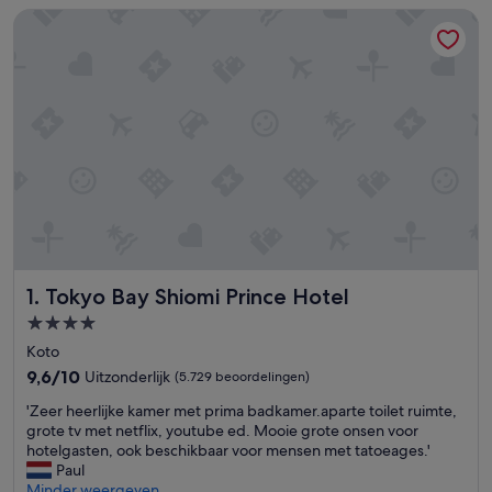
Tokyo Bay Shiomi Prince Hotel
Tokyo Bay Shiomi Prince Hotel
1. Tokyo Bay Shiomi Prince Hotel
4.0-
sterrenaccommodatie
Koto
9.6
9,6/10
Uitzonderlijk
(5.729 beoordelingen)
van
'
'Zeer heerlijke kamer met prima badkamer.aparte toilet ruimte,
10,
Z
grote tv met netflix, youtube ed. Mooie grote onsen voor
Uitzonderlijk,
e
hotelgasten, ook beschikbaar voor mensen met tatoeages.'
(5.729
e
Paul
beoordelingen)
r
Minder weergeven