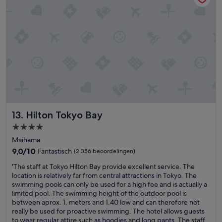
n
t
n
e
,
i
y
7
n
A
e
g
s
l
e
i
e
n
a
v
z
R
e
i
o
n
j
a
i
n
d
n
p
t
t
r
r
Hilton Tokyo Bay
h
13. Hilton Tokyo Bay
i
i
e
m
p
4.0-
b
a
e
sterrenaccommodatie
Maihama
u
,
n
i
h
9.0
9,0/10
Fantastisch
d
(2.356 beoordelingen)
l
e
van
i
'
'The staff at Tokyo Hilton Bay provide excellent service. The
d
t
10,
t
T
location is relatively far from central attractions in Tokyo. The
i
p
Fantastisch,
w
h
swimming pools can only be used for a high fee and is actually a
n
e
(2.356
a
e
limited pool. The swimming height of the outdoor pool is
g
r
beoordelingen)
s
s
between aprox. 1. meters and 1.40 low and can therefore not
,
s
h
t
really be used for proactive swimming. The hotel allows guests
N
o
e
a
to wear regular attire such as hoodies and long pants. The staff
i
n