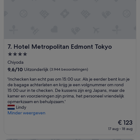
e
c
k
-
i
n
e
t
c
Hotel Metropolitan Edmont Tokyo
7. Hotel Metropolitan Edmont Tokyo
h
4.0-
e
sterrenaccommodatie
c
Chiyoda
k
9.6
9,6/10
Uitzonderlijk
(3.944 beoordelingen)
o
van
'
u
'Inchecken kan echt pas om 15:00 uur. Als je eerder bent kun je
10,
I
t
de bagage achterlaten en krijg je een volgnummer om rond
Uitzonderlijk,
n
r
15:00 uur in te checken. De kussens zijn erg Japans, maar de
(3.944
c
a
kamer en voorzieningen zijn prima, het personeel vriendelijk
beoordelingen)
h
p
opmerkzaam en behulpzaam.'
e
i
Lindy
c
d
Minder weergeven
k
e
De
€ 123
e
e
prijs
17 aug - 18 aug
n
t
is
k
a
€ 123