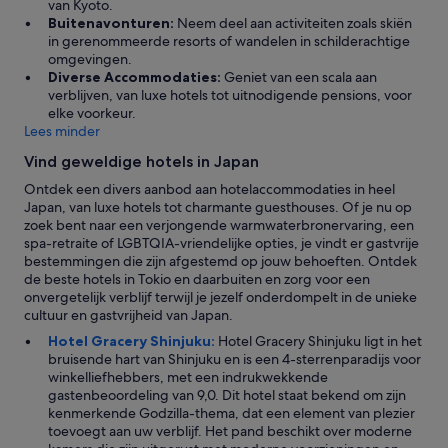
a
a
van Kyoto.
r
i
f
,
Buitenavonturen:
Neem deel aan activiteiten zoals skiën
D
m
f
u
in gerenommeerde resorts of wandelen in schilderachtige
i
m
,
i
omgevingen.
s
i
S
t
Diverse Accommodaties:
Geniet van een scala aan
n
n
P
z
verblijven, van luxe hotels tot uitnodigende pensions, voor
e
g
A
i
elke voorkeur.
y
.
C
c
Lees minder
S
T
I
h
e
Vind geweldige hotels in Japan
h
O
t
a
e
U
n
e
Ontdek een divers aanbod aan hotelaccommodaties in heel
h
S
i
n
Japan, van luxe hotels tot charmante guesthouses. Of je nu op
o
.
e
2
zoek bent naar een verjongende warmwaterbronervaring, een
t
.
t
5
spa-retraite of LGBTQIA-vriendelijke opties, je vindt er gastvrije
e
'
g
m
bestemmingen die zijn afgestemd op jouw behoeften. Ontdek
l
e
i
de beste hotels in Tokio en daarbuiten en zorg voor een
a
w
n
onvergetelijk verblijf terwijl je jezelf onderdompelt in de unieke
l
e
u
cultuur en gastvrijheid van Japan.
l
l
t
Hotel Gracery Shinjuku:
Hotel Gracery Shinjuku ligt in het
o
d
e
bruisende hart van Shinjuku en is een 4-sterrenparadijs voor
w
i
n
winkelliefhebbers, met een indrukwekkende
s
g
(
gastenbeoordeling van 9,0. Dit hotel staat bekend om zijn
g
.
o
kenmerkende Godzilla-thema, dat een element van plezier
u
'
f
toevoegt aan uw verblijf. Het pand beschikt over moderne
e
m