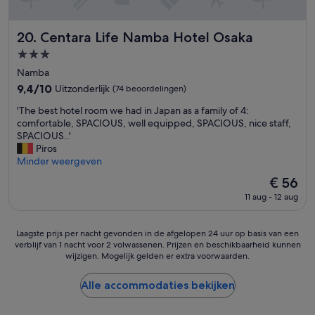
g
l
d
h
e
,
e
g
Centara Life Namba Hotel Osaka
20. Centara Life Namba Hotel Osaka
o
i
e
n
3.0-
g
n
t
sterrenaccommodatie
h
.
Namba
z
t
P
9.4
e
9,4/10
Uitzonderlijk
(74 beoordelingen)
o
e
van
t
f
'
r
'The best hotel room we had in Japan as a family of 4:
10,
t
t
T
s
comfortable, SPACIOUS, well equipped, SPACIOUS, nice staff,
Uitzonderlijk,
e
h
h
o
SPACIOUS..'
(74
n
e
e
n
Piros
beoordelingen)
d
o
b
e
Minder weergeven
u
u
e
e
i
De
€ 56
t
s
l
t
prijs
d
11 aug - 12 aug
t
w
g
is
o
h
a
e
€ 56
o
o
s
b
Laagste
Laagste prijs per nacht gevonden in de afgelopen 24 uur op basis van een
r
t
z
r
verblijf van 1 nacht voor 2 volwassenen. Prijzen en beschikbaarheid kunnen
prijs
p
e
a
e
wijzigen. Mogelijk gelden er extra voorwaarden.
per
o
l
k
i
nacht
o
r
e
d
gevonden
Alle accommodaties bekijken
l
o
l
.
in
i
o
i
H
de
s
m
j