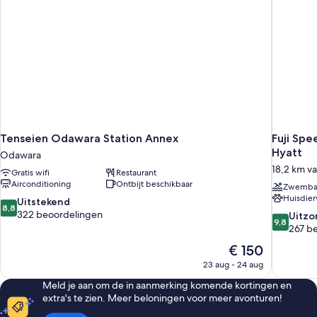
laden
pets
Allowed）
Tenseien Odawara Station Annex
Fuji Spe
Hyatt
Odawara
18,2 km v
Gratis wifi
Restaurant
Airconditioning
Ontbijt beschikbaar
Zwemb
Huisdier
8.8
Uitstekend
8,8
van
322 beoordelingen
9.8
Uitzo
9,8
10,
van
267 b
Uitstekend,
10,
De
€ 150
322
Uitzonderli
prijs
beoordelingen
23 aug - 24 aug
267
is
beoordel
Meld je aan om de in aanmerking komende kortingen en
€ 150
extra's te zien. Meer beloningen voor meer avonturen!