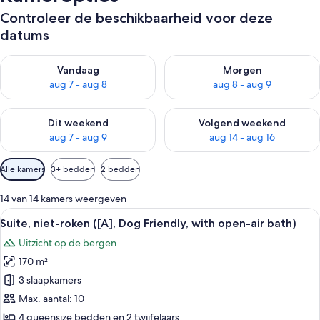
Controleer de beschikbaarheid voor deze
datums
De beschikbaarheid controleren voor vanavond aug 7 - aug 8
De beschikbaarheid controler
Vandaag
Morgen
aug 7 - aug 8
aug 8 - aug 9
De beschikbaarheid controleren voor dit weekend aug 7 - aug
De beschikbaarheid controler
Dit weekend
Volgend weekend
aug 7 - aug 9
aug 14 - aug 16
Beschikbare
Alle kamers
3+ bedden
2 bedden
filters
voor
14 van 14 kamers weergeven
kamers
Alle
Een moderne woonkamer met een grote 
48
Suite, niet-roken ([A], Dog Friendly, with open-air bath)
foto's
Uitzicht op de bergen
voor
170 m²
Suite,
niet-
3 slaapkamers
roken
Max. aantal: 10
([A],
4 queensize bedden en 2 twijfelaars