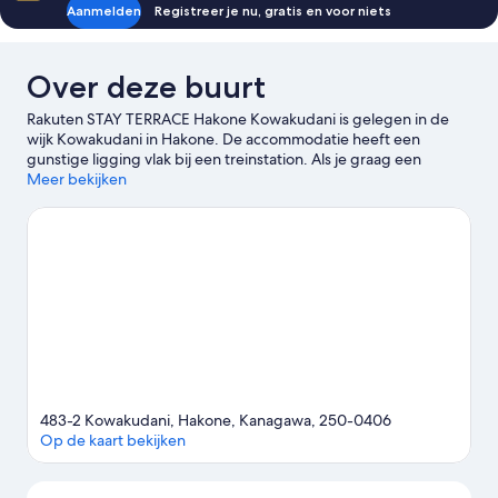
Aanmelden
Registreer je nu, gratis en voor niets
Over deze buurt
Rakuten STAY TERRACE Hakone Kowakudani is gelegen in de
wijk Kowakudani in Hakone. De accommodatie heeft een
gunstige ligging vlak bij een treinstation. Als je graag een
activiteit wilt doen, kun je een kijkje nemen bij Hakone Kowakien
Meer bekijken
Yunessun en Warmwaterbronnen van Hakone. Geniet je liever
van het buitenleven? Breng dan een bezoekje aan Ōwakudani
en Lake Ashi. Speelgoedmuseum van Hakone en
Natuurhistorisch Museum van de Prefectuur Kanagawa zijn ook
zeker het bezoeken waard.
Bekijk onze reisgids voor Hakone
Meer appartementen in Hakone
483-2 Kowakudani, Hakone, Kanagawa, 250-0406
Op de kaart bekijken