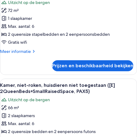
Uitzicht op de bergen
Kamer,
72 m²
niet-
1 slaapkamer
roken,
huisdieren
Max. aantal: 6
niet
2 queensize stapelbedden en 2 eenpersoonsbedden
toegestaan
Gratis wifi
([E]
Meer
Meer informatie
Bunk
details
Bed
over
Prijzen en beschikbaarheid bekijken
Kamer,
(2
niet-
Queen
roken,
Alle
Een moderne hotelkamer met een houte
+
24
huisdieren
Kamer, niet-roken, huisdieren niet toegestaan ([E]
foto's
2
niet
2QueenBeds+SmallRaisedSpace, PAX5)
toegestaan
voor
Single))
Uitzicht op de bergen
([E]
Kamer,
laden
Bunk
66 m²
niet-
Bed
2 slaapkamers
roken,
(2
Queen
huisdieren
Max. aantal: 6
+
niet
2 queensize bedden en 2 eenpersoons futons
2