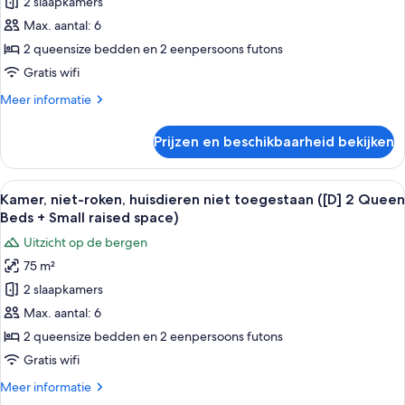
2 slaapkamers
roken,
Beds
+
huisdieren
Max. aantal: 6
1
niet
2 queensize bedden en 2 eenpersoons futons
King
toegestaan
Bed)
Gratis wifi
(Stayable
Meer
Meer informatie
Showroom)
details
laden
over
Prijzen en beschikbaarheid bekijken
Kamer,
niet-
roken,
Alle
Een moderne woonkamer met een bank
25
huisdieren
Kamer, niet-roken, huisdieren niet toegestaan ([D] 2 Queen
foto's
niet
Beds + Small raised space)
toegestaan
voor
Uitzicht op de bergen
(Stayable
Kamer,
Showroom)
75 m²
niet-
2 slaapkamers
roken,
huisdieren
Max. aantal: 6
niet
2 queensize bedden en 2 eenpersoons futons
toegestaan
Gratis wifi
([D]
Meer
Meer informatie
2
details