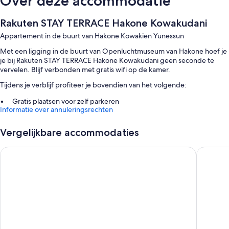
Over deze accommodatie
Rakuten STAY TERRACE Hakone Kowakudani
Appartement in de buurt van Hakone Kowakien Yunessun
Met een ligging in de buurt van Openluchtmuseum van Hakone hoef je
je bij Rakuten STAY TERRACE Hakone Kowakudani geen seconde te
vervelen. Blijf verbonden met gratis wifi op de kamer.
Tijdens je verblijf profiteer je bovendien van het volgende:
Gratis plaatsen voor zelf parkeren
Informatie over annuleringsrechten
Een oplaadpunt voor elektrische auto's, een rookvrije
accommodatie en een automaat
Vergelijkbare accommodaties
Een lift
Hakone Yutowa
Rakuten 
Kamervoorzieningen
Alle kamers van Rakuten STAY TERRACE Hakone Kowakudani bieden
voordelen zoals luxe beddengoed en airconditioning en beschikken
bovendien over faciliteiten zoals gratis wifi en eettafels.
Aanvullende gemakken in alle kamers zijn o.a.:
Bronwaterbaden, regendouches en milieuvriendelijke