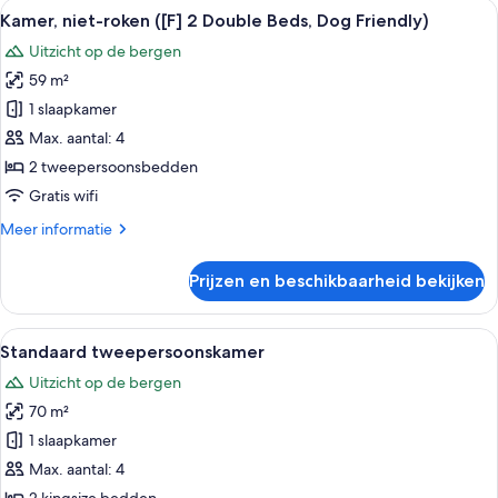
Alle
Een moderne woonkamer met een bank,
25
huisdieren
Kamer, niet-roken ([F] 2 Double Beds, Dog Friendly)
foto's
niet
Uitzicht op de bergen
toegestaan
voor
([F]
59 m²
Kamer,
2
niet-
1 slaapkamer
Double
roken
Beds)
Max. aantal: 4
([F]
2 tweepersoonsbedden
2
Gratis wifi
Double
Meer
Meer informatie
Beds,
details
Dog
over
Prijzen en beschikbaarheid bekijken
Friendly)
Kamer,
niet-
laden
roken
Alle
Standaard tweepersoonskamer | Kame
17
([F]
Standaard tweepersoonskamer
foto's
2
Uitzicht op de bergen
Double
voor
Beds,
70 m²
Standaard
Dog
tweepersoonskamer
1 slaapkamer
Friendly)
laden
Max. aantal: 4