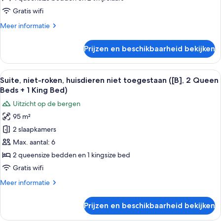
Dog
Gratis wifi
Friendly,
Meer
Meer informatie
with
details
open-
over
Prijzen en beschikbaarheid bekijken
air
Suite,
niet-
bath)
roken
Alle
Suite, niet-roken, huisdieren niet toe
laden
27
([A],
Suite, niet-roken, huisdieren niet toegestaan ([B], 2 Queen
foto's
Dog
Beds + 1 King Bed)
Friendly,
voor
Uitzicht op de bergen
with
Suite,
open-
95 m²
niet-
air
2 slaapkamers
roken,
bath)
huisdieren
Max. aantal: 6
niet
2 queensize bedden en 1 kingsize bed
toegestaan
Gratis wifi
([B],
Meer
Meer informatie
2
details
Queen
over
Prijzen en beschikbaarheid bekijken
Suite,
Beds
niet-