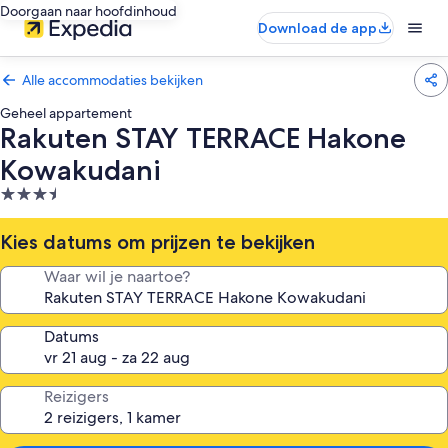
Doorgaan naar hoofdinhoud
Download de app
Alle accommodaties bekijken
Geheel appartement
Rakuten STAY TERRACE Hakone
Kowakudani
3.5-
sterrenaccommodatie
Kies datums om prijzen te bekijken
Waar wil je naartoe?
Datums
Reizigers