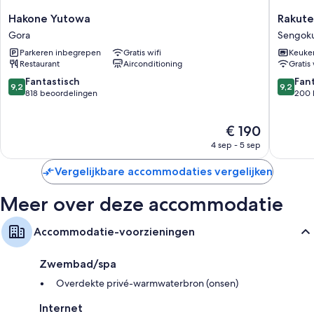
toiletartikelen
Hakone
Rakuten
Hakone Yutowa
Rakute
Grote koelkasten/vriezers, vaatwassers en magnetrons
Yutowa
STAY
Gora
Sengok
Gora
VILLA
Parkeren inbegrepen
Gratis wifi
Keuke
Hakone
Restaurant
Airconditioning
Gratis 
Sengoku
Sengoku
9.2
9.2
Fantastisch
Fan
9,2
9,2
van
van
818 beoordelingen
200 
10,
10,
Fantastisch,
Fantasti
De
€ 190
818
200
prijs
beoordelingen
beoorde
4 sep - 5 sep
is
€ 190
Vergelijkbare accommodaties vergelijken
Meer over deze accommodatie
Accommodatie-voorzieningen
Zwembad/spa
Overdekte privé-warmwaterbron (onsen)
Internet