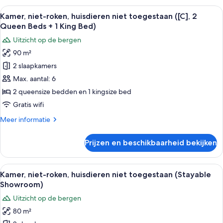
+
roken,
Alle
Een moderne woonkamer met een bank,
1
25
huisdieren
Kamer, niet-roken, huisdieren niet toegestaan ([C], 2
foto's
King
niet
Queen Beds + 1 King Bed)
toegestaan
voor
Bed)
Uitzicht op de bergen
([B],
Kamer,
laden
2
90 m²
niet-
Queen
2 slaapkamers
roken,
Beds
+
huisdieren
Max. aantal: 6
1
niet
2 queensize bedden en 1 kingsize bed
King
toegestaan
Bed)
Gratis wifi
([C],
Meer
Meer informatie
2
details
Queen
over
Prijzen en beschikbaarheid bekijken
Kamer,
Beds
niet-
+
roken,
Alle
Een moderne eethoek met een houten ta
1
27
huisdieren
Kamer, niet-roken, huisdieren niet toegestaan (Stayable
foto's
King
niet
Showroom)
toegestaan
voor
Bed)
Uitzicht op de bergen
([C],
Kamer,
laden
2
80 m²
niet-
Queen