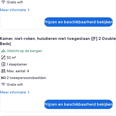
toegestaan
Single))
Gratis wifi
([E]
Meer
Meer informatie
2QueenBeds+SmallRaisedSpace,
details
PAX5)
over
Prijzen en beschikbaarheid bekijken
Kamer,
laden
niet-
roken,
Alle
Een moderne kamer met een houten taf
24
huisdieren
Kamer, niet-roken, huisdieren niet toegestaan ([F] 2 Double
foto's
niet
Beds)
toegestaan
voor
Uitzicht op de bergen
([E]
Kamer,
2QueenBeds+SmallRaisedSpace,
52 m²
niet-
PAX5)
1 slaapkamer
roken,
huisdieren
Max. aantal: 4
niet
2 tweepersoonsbedden
toegestaan
Gratis wifi
([F]
Meer
Meer informatie
2
details
Double
over
Prijzen en beschikbaarheid bekijken
Kamer,
Beds)
niet-
laden
roken,