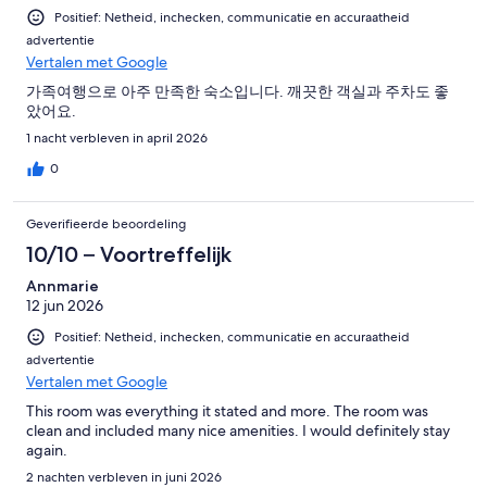
Positief: Netheid, inchecken, communicatie en accuraatheid
advertentie
Vertalen met Google
가족여행으로 아주 만족한 숙소입니다. 깨끗한 객실과 주차도 좋
았어요.
1 nacht verbleven in april 2026
0
Geverifieerde beoordeling
10/10 – Voortreffelijk
Annmarie
12 jun 2026
Positief: Netheid, inchecken, communicatie en accuraatheid
advertentie
Vertalen met Google
This room was everything it stated and more. The room was
clean and included many nice amenities. I would definitely stay
again.
2 nachten verbleven in juni 2026