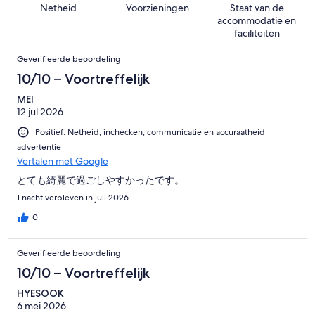
183
Netheid
Voorzieningen
Staat van de
2
beoordelingen
accommodatie en
van
faciliteiten
183
Beoordelingen
beoordelingen
Geverifieerde beoordeling
10/10 – Voortreffelijk
MEI
12 jul 2026
Positief: Netheid, inchecken, communicatie en accuraatheid
advertentie
Vertalen met Google
とても綺麗で過ごしやすかったです。
1 nacht verbleven in juli 2026
0
Geverifieerde beoordeling
10/10 – Voortreffelijk
HYESOOK
6 mei 2026