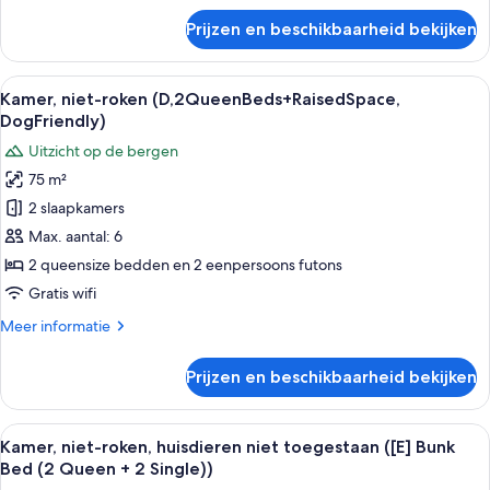
Queen
over
Prijzen en beschikbaarheid bekijken
Kamer,
Beds
niet-
+
roken,
Alle
Een moderne woonkamer met een grote,
Small
34
huisdieren
Kamer, niet-roken (D,2QueenBeds+RaisedSpace,
foto's
raised
niet
DogFriendly)
toegestaan
voor
space)
Uitzicht op de bergen
([D]
Kamer,
laden
2
75 m²
niet-
Queen
2 slaapkamers
roken
Beds
+
(D,2QueenBeds+RaisedSpace,
Max. aantal: 6
Small
DogFriendly)
2 queensize bedden en 2 eenpersoons futons
raised
laden
space)
Gratis wifi
Meer
Meer informatie
details
over
Prijzen en beschikbaarheid bekijken
Kamer,
niet-
roken
Alle
Kamer, niet-roken, huisdieren niet to
23
(D,2QueenBeds+RaisedSpace,
Kamer, niet-roken, huisdieren niet toegestaan ([E] Bunk
foto's
DogFriendly)
Bed (2 Queen + 2 Single))
voor