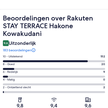
Beoordelingen
Beoordelingen over Rakuten
STAY TERRACE Hakone
Kowakudani
Uitzonderlijk
9,6
183 beoordelingen
Gastenscore:
10 - Uitstekend
152
10
Gastenscore:
8 - Goed
20
-
8
Uitstekend.
Gastenscore:
6 - Redelijk
9
-
152
6
Goed.
Gastenscore:
4 - Matig
0
van
-
20
4
183
Redelijk.
Gastenscore:
2 - Ontzettend slecht
2
van
-
beoordelingen
9
2
183
Matig.
van
-
beoordelingen
0
183
Ontzettend
van
9,8
9,4
9,6
beoordelingen
slecht.