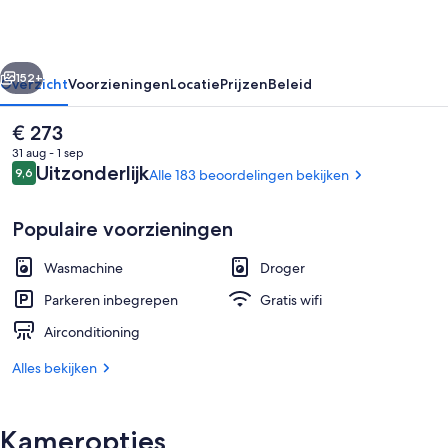
Kowakudani
rige
Volgende
152+
Overzicht
Voorzieningen
Locatie
Prijzen
Beleid
De
€ 273
huidige
31 aug - 1 sep
prijs
Beoordelingen
Uitzonderlijk
9,6
Alle 183 beoordelingen bekijken
9,6 op 10 –
is
€ 273
Populaire voorzieningen
Wasmachine
Droger
Suite, niet-roken ([A], Dog Friendly
Parkeren inbegrepen
Gratis wifi
Airconditioning
Alles bekijken
Kameropties