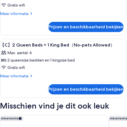
Air
Gratis wifi
Suite
Bath
(2
Meer
Meer informatie
details
Queen
over
Beds
Prijzen en beschikbaarheid bekijken
【B】
+
Suite
1
(2
Alle
Luxe beddengoed, gratis wifi, bedde
19
Queen
King
【C】2 Queen Beds + 1 King Bed（No-pets Allowed）
foto's
Beds
Bed
Max. aantal: 6
+
voor
／
1
2 queensize bedden en 1 kingsize bed
【C】
King
No-
Gratis wifi
2
Bed
pets
／
Queen
Meer
Meer informatie
Allowed)
No-
details
Beds
laden
pets
over
+
Prijzen en beschikbaarheid bekijken
Allowed)
【C】
1
2
King
Queen
Misschien vind je dit ook leuk
Beds
Bed（No-
+
pets
1
Tenseien Odawara Station Annex
Fuji Spe
Advertentie
Advertenti
Allowed）
King
Bed（No-