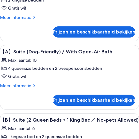
2 kingsize bedden
Gratis wifi
Meer
Meer informatie
details
over
Prijzen en beschikbaarheid bekijken
Standaard
tweepersoonskamer
Alle
Luxe beddengoed, gratis wifi, bedde
38
【A】Suite (Dog-Friendly) / With Open-Air Bath
foto's
Max. aantal: 10
voor
4 queensize bedden en 2 tweepersoonsbedden
【A】
Gratis wifi
Suite
(Dog-
Meer
Meer informatie
details
Friendly)
over
/
Prijzen en beschikbaarheid bekijken
【A】
With
Suite
Open-
(Dog-
Alle
Luxe beddengoed, gratis wifi, bedde
24
Friendly)
Air
【B】Suite (2 Queen Beds + 1 King Bed／ No-pets Allowed)
foto's
/
Bath
Max. aantal: 6
With
voor
laden
Open-
1 kingsize bed en 2 queensize bedden
【B】