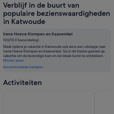
morgenavond,
Katwoude
Verblijf in de buurt van
-
8
voor
8
aug
dit
populaire bezienswaardigheden
aug,
-
weekend,
in Katwoude
bekijken
9
7
aug,
aug
bekijken
-
Irene Hoeve Klompen en Kaaswinkel
9
10.0/10 (1 beoordeling)
aug,
Maak tijdens je vakantie in Katwoude ook eens een uitstapje naar
bekijken
Irene Hoeve Klompen en Kaaswinkel. Ga in dit stadse gebied op
vakantie om de levendige bars en de lokale kunst te ontdekken.
Minder lezen
Accommodaties bekijken
Activiteiten
Dagtrip naar Volendam, Marken en windmolens vanuit Ams
Amsterdam