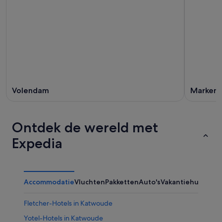
Volendam
Marken
Ontdek de wereld met
Expedia
Accommodatie
Vluchten
Pakketten
Auto's
Vakantiehuizen
Ov
Fletcher-Hotels in Katwoude
Yotel-Hotels in Katwoude