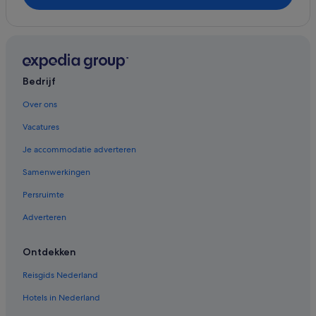
Blokhutten in Volendam
Cottages in Volendam
B&B in Volendam
Appartementenresorts in Gemeente Waterland
Bedrijf
Pensions in Gemeente Edam-Volendam
Over ons
Cottages in Monnickendam
Vacatures
Particuliere vakantiehuizen in Monnickendam
Je accommodatie adverteren
Campings en stacaravans in Monnickendam
Samenwerkingen
Chalets in Monnickendam
Persruimte
Hostels in Monnickendam
Adverteren
Vakantieparken in Monnickendam
B&B in Monnickendam
Ontdekken
Appartementen in Monnickendam
Reisgids Nederland
Villa's in Monnickendam
Hotels in Nederland
Woonboten in Monnickendam