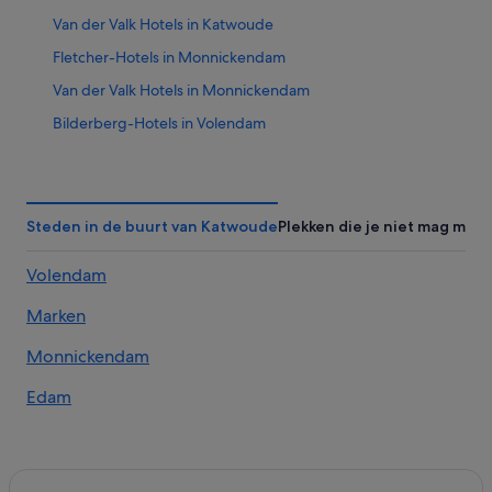
Van der Valk Hotels in Katwoude
Fletcher-Hotels in Monnickendam
Van der Valk Hotels in Monnickendam
Bilderberg-Hotels in Volendam
Bastion Hotels in Volendam
Best Western-hotels in Volendam
Amrath Hotels in Volendam
Steden in de buurt van Katwoude
Plekken die je niet mag miss
Fletcher-Hotels in Volendam
Volendam
Van der Valk Hotels in Volendam
Marken
Hotels in de buurt van Visafslag
Hotels in Monnickendam
Monnickendam
Hotels in de buurt van Haven van Volendam
Edam
Hotels in Gemeente Waterland
Hotels in de buurt van Cheese Factory Volendam
Hotels in de buurt van In de Bonten Os