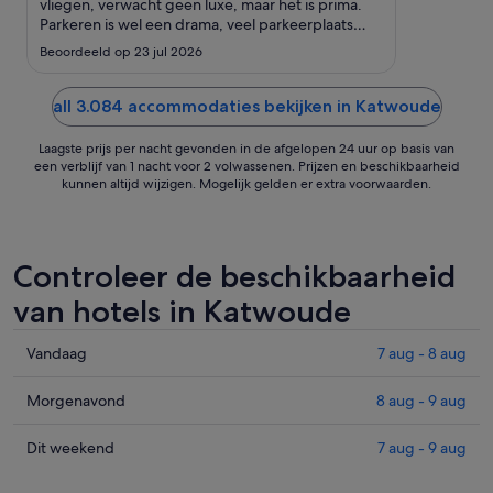
tot
vliegen, verwacht geen luxe, maar het is prima.
Parkeren is wel een drama, veel parkeerplaats
31
maar alles vol... Met geluk nog een plekje
aug
Beoordeeld op 23 jul 2026
gevonden."
all 3.084 accommodaties bekijken in Katwoude
Laagste prijs per nacht gevonden in de afgelopen 24 uur op basis van
een verblijf van 1 nacht voor 2 volwassenen. Prijzen en beschikbaarheid
kunnen altijd wijzigen. Mogelijk gelden er extra voorwaarden.
Controleer de beschikbaarheid
van hotels in Katwoude
Prijzen
Vandaag
7 aug - 8 aug
in
Katwoude
Prijzen
Morgenavond
8 aug - 9 aug
voor
in
vanavond,
Katwoude
Prijzen
Dit weekend
7 aug - 9 aug
7
voor
in
aug