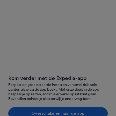
Hotels in de buurt van Volendams Museum
Hotels in de buurt van Irene Hoeve Klompen en
Kaaswinkel
Hotels in Katwoude
Hotels in Volendam
Campings en stacaravans in Katwoude
Particuliere vakantiehuizen in Katwoude
Villa's in Katwoude
B&B in Katwoude
Chalets in Katwoude
Kom verder met de Expedia-app
Pensions in Volendam
Bespaar op geselecteerde hotels en verzamel dubbele
Villa's in Volendam
punten als je via de app boekt. Met onze deals in de app
bespaar je op reizen, zodat je er vaker op uit kunt gaan.
Campings en stacaravans in Volendam
Bovendien beheer je alles terwijl je onderweg bent.
Particuliere vakantiehuizen in Volendam
Appartementen in Volendam
Overschakelen naar de app