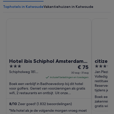
Tophotels in Katwoude
Vakantiehuizen in Katwoude
Hotel ibis Schiphol Amsterdam Airport
citizenM Am
Hotel ibis Schiphol Amsterdam
citizen
3
De
4
Airport
€ 75
Schipho
out
prijs
out
Schipholweg 181
Jan Plezier
30 aug - 31 aug
Badhoevedorp
Schiphol
Volledig
of
is
of
inclusief belastingen en toeslagen
restitueerb
5
€ 75
5
Boek een verblijf in Badhoevedorp bij dit hotel
Reserveer n
per
voor golfers. Geniet van voorzieningen als gratis
tijdens je ver
wifi, 2 restaurants en ontbijt. Uit onze
nacht
Boek een verb
beoordelingen blijkt ...
van
zakenreizige
30
8
/
10
Zeer goed! (1.832 beoordelingen)
gratis wifi,
aug
"Ma hotel als je de volgende morgen vroeg moet
onze beoord