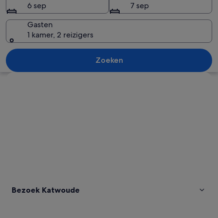
6 sep
7 sep
Gasten
1 kamer, 2 reizigers
Een tuin met een schommel, roze blo
Zoeken
Kaart verkennen
Bezoek Katwoude