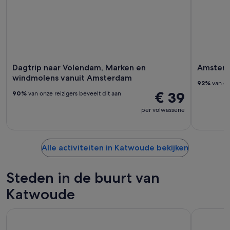
Dagtrip naar Volendam, Marken en
Amsterd
windmolens vanuit Amsterdam
92%
van onz
€ 39
90%
van onze reizigers beveelt dit aan
per volwassene
Alle activiteiten in Katwoude bekijken
Steden in de buurt van
Katwoude