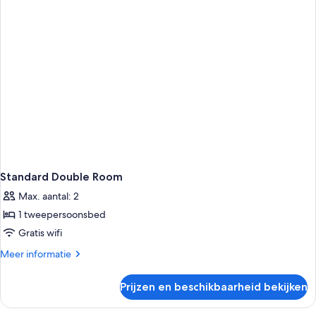
Standard Double Room
Max. aantal: 2
1 tweepersoonsbed
Gratis wifi
Meer
Meer informatie
details
over
Prijzen en beschikbaarheid bekijken
Standard
Double