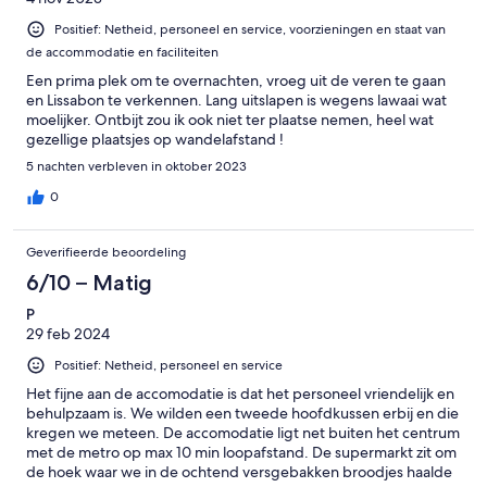
Positief: Netheid, personeel en service, voorzieningen en staat van
de accommodatie en faciliteiten
Een prima plek om te overnachten, vroeg uit de veren te gaan
en Lissabon te verkennen. Lang uitslapen is wegens lawaai wat
moelijker. Ontbijt zou ik ook niet ter plaatse nemen, heel wat
gezellige plaatsjes op wandelafstand !
5 nachten verbleven in oktober 2023
0
Geverifieerde beoordeling
6/10 – Matig
P
29 feb 2024
Positief: Netheid, personeel en service
Het fijne aan de accomodatie is dat het personeel vriendelijk en
behulpzaam is. We wilden een tweede hoofdkussen erbij en die
kregen we meteen. De accomodatie ligt net buiten het centrum
met de metro op max 10 min loopafstand. De supermarkt zit om
de hoek waar we in de ochtend versgebakken broodjes haalde