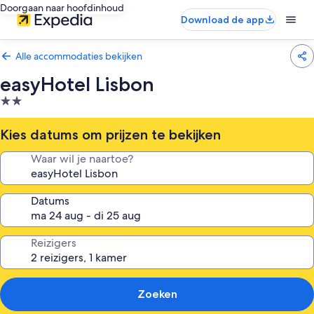
Doorgaan naar hoofdinhoud
Download de app
Alle accommodaties bekijken
easyHotel Lisbon
2.0-
sterrenaccommodatie
Kies datums om prijzen te bekijken
Waar wil je naartoe?
Datums
Reizigers
Zoeken