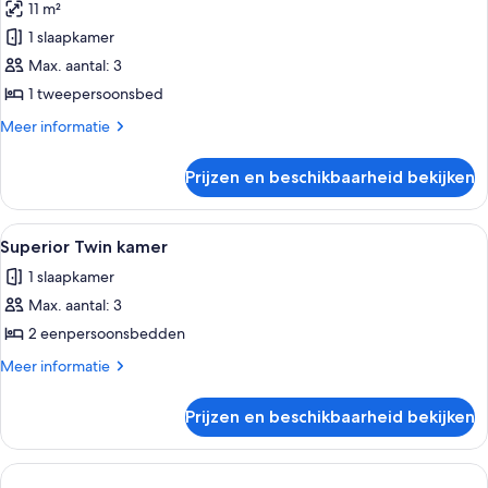
11 m²
Superior
tweepersoonskamer
1 slaapkamer
laden
Max. aantal: 3
1 tweepersoonsbed
Meer
Meer informatie
details
over
Prijzen en beschikbaarheid bekijken
Superior
tweepersoonskamer
Alle
Hotelkamer met een bed, een bureau e
5
Superior Twin kamer
foto's
1 slaapkamer
voor
Max. aantal: 3
Superior
Twin
2 eenpersoonsbedden
kamer
Meer
Meer informatie
laden
details
over
Prijzen en beschikbaarheid bekijken
Superior
Twin
kamer