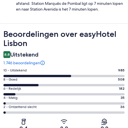
afstand. Station Marquês de Pombal ligt op 7 minuten lopen
en naar Station Avenida is het 7 minuten lopen.
Beoordelingen
Beoordelingen over easyHotel
Lisbon
Uitstekend
8,8
1.746 beoordelingen
Gastenscore:
10 - Uitstekend
985
10
Gastenscore:
8 - Goed
508
-
8
Uitstekend.
Gastenscore:
6 - Redelijk
182
-
985
6
Goed.
Gastenscore:
4 - Matig
35
van
-
508
4
1746
Redelijk.
Gastenscore:
2 - Ontzettend slecht
36
van
-
beoordelingen
182
2
1746
Matig.
van
-
beoordelingen
35
1746
Ontzettend