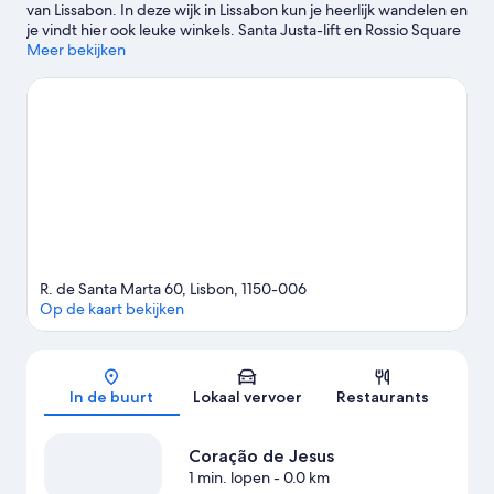
van Lissabon. In deze wijk in Lissabon kun je heerlijk wandelen en
je vindt hier ook leuke winkels. Santa Justa-lift en Rossio Square
zijn belangrijke bezienswaardigheden en Oceanarium van
Meer bekijken
Lissabon is een populaire trekpleister in de omgeving. Ook een
bezoek aan Kathedraal van Lissabon (Se) en Kasteel van São
Jorge is sterk aanbevolen.Gasten zijn erg tevreden over de
locatie van dit hotel voor de bezienswaardigheden. Bovendien
is het openbaar vervoer gemakkelijk te bereiken: Station
Marquês de Pombal ligt op 7 minuten lopen en Station Avenida
op 7 minuten.
Bekijk onze reisgids voor Lissabon
R. de Santa Marta 60, Lisbon, 1150-006
Op de kaart bekijken
Kaart
In de buurt
Lokaal vervoer
Restaurants
Coração de Jesus
1 min. lopen
- 0.0 km