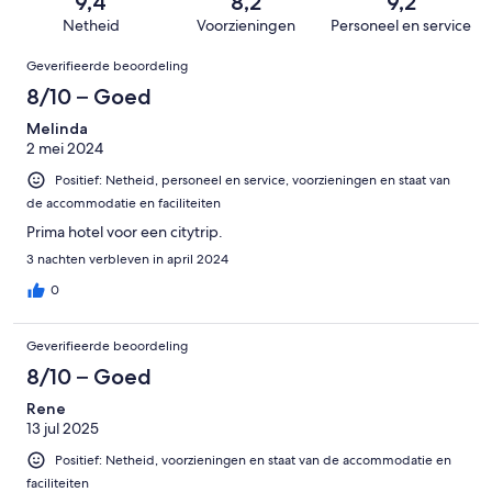
van
9,4
8,2
9,2
beoordelingen
slecht.
1746
Netheid
Voorzieningen
Personeel en service
36
beoordelingen
Beoordelingen
van
Geverifieerde beoordeling
1746
8/10 – Goed
beoordelingen
Melinda
2 mei 2024
Positief: Netheid, personeel en service, voorzieningen en staat van
de accommodatie en faciliteiten
Prima hotel voor een citytrip.
3 nachten verbleven in april 2024
0
Geverifieerde beoordeling
8/10 – Goed
Rene
13 jul 2025
Positief: Netheid, voorzieningen en staat van de accommodatie en
faciliteiten