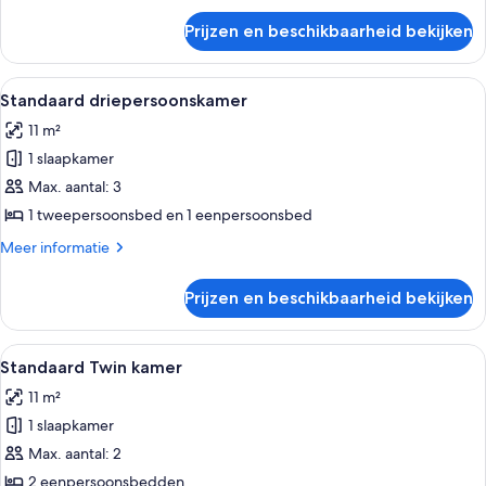
over
Prijzen en beschikbaarheid bekijken
Standaard
tweepersoonskamer
Alle
Hotelkamer met twee bedden, een aan 
6
Standaard driepersoonskamer
foto's
11 m²
voor
1 slaapkamer
Standaard
driepersoonskamer
Max. aantal: 3
laden
1 tweepersoonsbed en 1 eenpersoonsbed
Meer
Meer informatie
details
over
Prijzen en beschikbaarheid bekijken
Standaard
driepersoonskamer
Alle
Een tweepersoonsbed met witte lakens
4
Standaard Twin kamer
foto's
11 m²
voor
1 slaapkamer
Standaard
Twin
Max. aantal: 2
kamer
2 eenpersoonsbedden