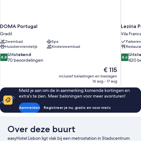
DOMA Portugal
Lezíria 
Gradil
Vila Franc
Zwembad
Spa
Parkere
Huisdiervriendelijk
Kinderzwembad
Restaura
8.8
8.6
Uitstekend
Uitst
8,8
8,6
van
van
70 beoordelingen
420 b
10,
10,
De
€ 115
Uitstekend,
Uitsteken
prijs
inclusief belastingen en toeslagen
70
420
is
16 aug - 17 aug
beoordelingen
beoordel
€ 115
Meld je aan om de in aanmerking komende kortingen en
extra's te zien. Meer beloningen voor meer avonturen!
Aanmelden
Registreer je nu, gratis en voor niets
Over deze buurt
easyHotel Lisbon ligt vlak bij een metrostation in Stadscentrum