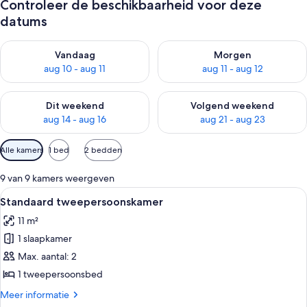
Controleer de beschikbaarheid voor deze
datums
De beschikbaarheid controleren voor vanavond aug 10 - aug 1
De beschikbaarheid controlere
Vandaag
Morgen
aug 10 - aug 11
aug 11 - aug 12
De beschikbaarheid controleren voor dit weekend aug 14 - au
De beschikbaarheid controler
Dit weekend
Volgend weekend
aug 14 - aug 16
aug 21 - aug 23
Beschikbare
Alle kamers
1 bed
2 bedden
filters
voor
9 van 9 kamers weergeven
kamers
Alle
Een hotelkamer met een groot bed, ee
6
Standaard tweepersoonskamer
foto's
11 m²
voor
1 slaapkamer
Standaard
tweepersoonskamer
Max. aantal: 2
laden
1 tweepersoonsbed
Meer
Meer informatie
details