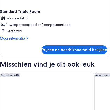
Standard Triple Room
Max. aantal: 3
1 tweepersoonsbed en 1 eenpersoonsbed
Gratis wifi
Meer
Meer informatie
details
over
Prijzen en beschikbaarheid bekijken
Standard
Triple
Room
Misschien vind je dit ook leuk
DOMA Portugal
Lezíria 
Advertentie
Advertenti