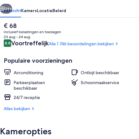
rige
Volgende
39+
Overzicht
Kamers
Locatie
Beleid
De
€ 68
huidige
inclusief belastingen en toeslagen
prijs
23 aug - 24 aug
is
Beoordelingen
Voortreffelijk
8,8
Alle 1.746 beoordelingen bekijken
8,8 op 10 –
€ 68
Populaire voorzieningen
Airconditioning
Ontbijt beschikbaar
Voorkant accommodatie - avond/nac
Parkeerplaatsen
Schoonmaakservice
beschikbaar
24/7 receptie
Alles bekijken
Kameropties