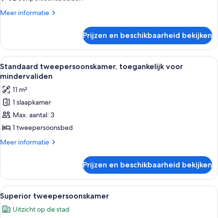
laden
Meer
Meer informatie
details
over
Prijzen en beschikbaarheid bekijken
Standaard
Twin
kamer
Alle
Een hotelkamer met een bed, een bure
5
Standaard tweepersoonskamer, toegankelijk voor
foto's
mindervaliden
voor
11 m²
Standaard
1 slaapkamer
tweepersoonskamer,
Max. aantal: 3
toegankelijk
voor
1 tweepersoonsbed
mindervaliden
Meer
Meer informatie
laden
details
over
Prijzen en beschikbaarheid bekijken
Standaard
tweepersoonskamer,
toegankelijk
Alle
Een hotelkamer met een groot bed, st
5
voor
Superior tweepersoonskamer
foto's
mindervaliden
Uitzicht op de stad
voor