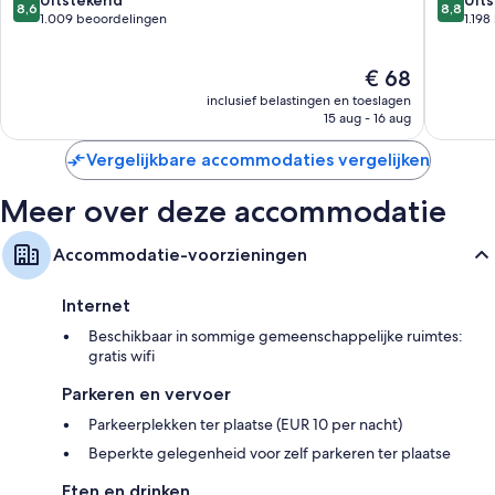
Badkamers met douches en gratis toiletartikelen
8,6
8,8
Lissabon
van
van
1.009 beoordelingen
1.19
Flatscreentelevisies met satellietzenders
10,
10,
Uitstekend,
Uitstek
Dagelijkse schoonmaakservice en telefoons
De
€ 68
1.009
1.198
prijs
beoordelingen
beoorde
inclusief belastingen en toeslagen
is
15 aug - 16 aug
€ 68
Vergelijkbare accommodaties vergelijken
Meer over deze accommodatie
Accommodatie-voorzieningen
Internet
Beschikbaar in sommige gemeenschappelijke ruimtes:
gratis wifi
Parkeren en vervoer
Parkeerplekken ter plaatse (EUR 10 per nacht)
Beperkte gelegenheid voor zelf parkeren ter plaatse
Eten en drinken