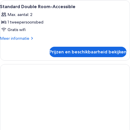
Room
Alle
Badkamer | Een douche, gratis toilet
2
Standard Double Room-Accessible
foto's
Max. aantal: 2
voor
1 tweepersoonsbed
Standard
Double
Gratis wifi
Room-
Meer
Meer informatie
Accessible
details
over
laden
Prijzen en beschikbaarheid bekijken
Standard
Double
Room-
Accessible