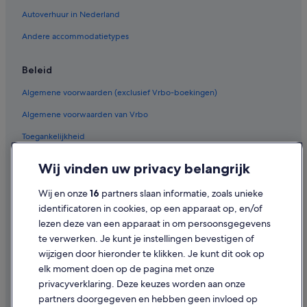
Hotels met zwembad in Dubai
Autoverhuur in Nederland
Hotels met 4 sterren in Dubai
Andere accommodatietypes
Hotels met 5 sterren in Dubai
Beleid
Hotels met 4 sterren in Oud Dubai
Algemene voorwaarden (exclusief Vrbo-boekingen)
Appartementen in Dubai
Algemene voorwaarden van Vrbo
Woonboten in Dubai
Toegankelijkheid
Aparthotels in Dubai
B&B in Dubai
Privacy
Wij vinden uw privacy belangrijk
Hostels in Dubai
Cookies
Wij en onze
16
partners slaan informatie, zoals unieke
Hotelresorts in Dubai
Gebruiksvoorwaarden
identificatoren in cookies, op een apparaat op, en/of
Pensions in Dubai
lezen deze van een apparaat in om persoonsgegevens
Juridische informatie/Contact
te verwerken. Je kunt je instellingen bevestigen of
Safaritenten in Dubai
Inhoudsrichtlijnen en inhoud rapporteren
wijzigen door hieronder te klikken. Je kunt dit ook op
Villa's in Dubai
elk moment doen op de pagina met onze
Hulp
Residenties in Dubai
privacyverklaring. Deze keuzes worden aan onze
partners doorgegeven en hebben geen invloed op
B&B in Dubai
Contact