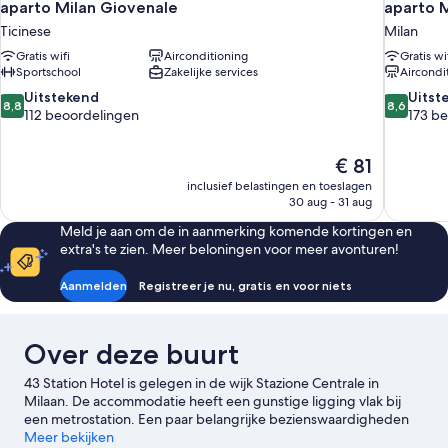
aparto Milan Giovenale
aparto M
Ticinese
Milan
Gratis wifi
Airconditioning
Gratis wi
Sportschool
Zakelijke services
Aircondi
8.8
8.6
Uitstekend
Uitst
8,8
8,6
van
van
112 beoordelingen
173 b
10,
10,
Uitstekend,
Uitsteken
De
€ 81
112
173
prijs
beoordelingen
beoordel
inclusief belastingen en toeslagen
is
30 aug - 31 aug
€ 81
Meld je aan om de in aanmerking komende kortingen en
extra's te zien. Meer beloningen voor meer avonturen!
Aanmelden
Registreer je nu, gratis en voor niets
Over deze buurt
43 Station Hotel is gelegen in de wijk Stazione Centrale in
Milaan. De accommodatie heeft een gunstige ligging vlak bij
een metrostation. Een paar belangrijke bezienswaardigheden
om te bezoeken zijn Kathedraal van Milaan en Porta Venezia en
Meer bekijken