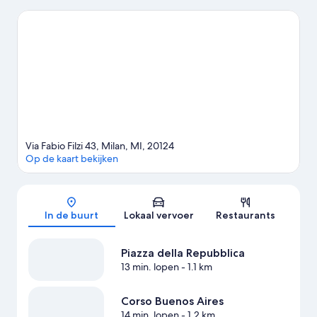
reizigers die graag willen winkelen kunnen een bezoek brengen
aan Corso Buenos Aires en Via Montenapoleone. Zin om van een
evenement of wedstrijd te genieten? Kijk dan eens wat er bij
San Siro-stadion of Circuit van Monza op het programma staat.
Gasten waarderen hoe handig dit hotel is gelegen ten opzichte
van het openbaar vervoer: Stazione Centrale Via Tonale
Tramhalte en Tramhalte Stazione Centrale M2 M3 liggen op
slechts een steenworp afstand.
Bekijk onze reisgids voor Milaan
Via Fabio Filzi 43, Milan, MI, 20124
Op de kaart bekijken
Kaart
In de buurt
Lokaal vervoer
Restaurants
Piazza della Repubblica
13 min. lopen
- 1.1 km
Corso Buenos Aires
14 min. lopen
- 1.2 km