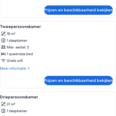
2
details
eenpersoonsbedden
over
Prijzen en beschikbaarheid bekijken
Superior
laden
kamer,
1
Alle
Tweepersoonskamer | Luxe beddengoed
4
twee-
Tweepersoonskamer
foto's
of
18 m²
2
voor
eenpersoonsbedden
1 slaapkamer
Tweepersoonskamer
laden
Max. aantal: 2
1 queensize bed
Gratis wifi
Meer
Meer informatie
details
over
Prijzen en beschikbaarheid bekijken
Tweepersoonskamer
Alle
Een moderne hotelkamer met een groot
10
Driepersoonskamer
foto's
21 m²
voor
1 slaapkamer
Driepersoonskamer