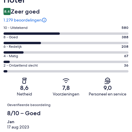
Zeer goed
8,4
1.279 beoordelingen
Gastenscore:
10 - Uitstekend
580
10
Gastenscore:
8 - Goed
388
-
8
Uitstekend.
Gastenscore:
6 - Redelijk
208
-
580
6
Goed.
Gastenscore:
4 - Matig
67
van
-
388
4
1279
Redelijk.
Gastenscore:
2 - Ontzettend slecht
36
van
-
beoordelingen
208
2
1279
Matig.
van
-
beoordelingen
67
1279
Ontzettend
van
8,6
7,8
9,0
beoordelingen
slecht.
1279
Netheid
Voorzieningen
Personeel en service
36
beoordelingen
Beoordelingen
van
Geverifieerde beoordeling
1279
8/10 – Goed
beoordelingen
Jan
17 aug 2023