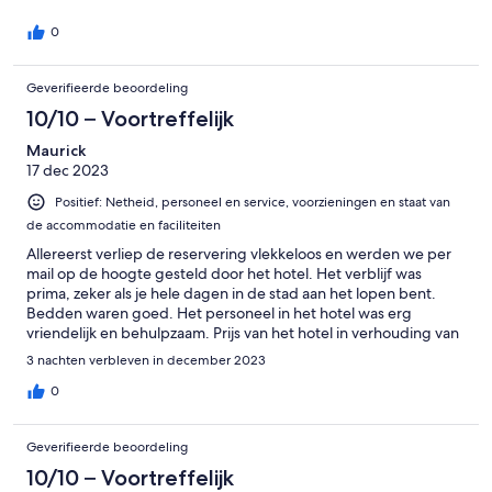
Mercato ook op enkele meters afstand, superlekker eten! Zeker
aan te bevelen!
0
Geverifieerde beoordeling
10/10 – Voortreffelijk
Maurick
17 dec 2023
Positief: Netheid, personeel en service, voorzieningen en staat van
de accommodatie en faciliteiten
Allereerst verliep de reservering vlekkeloos en werden we per
mail op de hoogte gesteld door het hotel. Het verblijf was
prima, zeker als je hele dagen in de stad aan het lopen bent.
Bedden waren goed. Het personeel in het hotel was erg
vriendelijk en behulpzaam. Prijs van het hotel in verhouding van
de kwaliteit was echt 10/10! Wat mij betreft mogen ze er een
3 nachten verbleven in december 2023
ster aanplakken!😃
0
Geverifieerde beoordeling
10/10 – Voortreffelijk