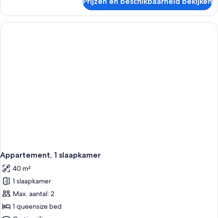
Prijzen en beschikbaarheid bekijken
Double
Room
Appartement, 1 slaapkamer
40 m²
1 slaapkamer
Max. aantal: 2
1 queensize bed