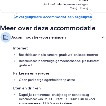
goed,
goed,
prijs
inclusief belastingen en toeslagen
1.258
1.395
is
9 aug - 10 aug
beoordelingen
beoorde
€ 88
Vergelijkbare accommodaties vergelijken
Meer over deze accommodatie
Accommodatie-voorzieningen
Internet
Beschikbaar in alle kamers: gratis wifi en kabelinternet
Beschikbaar in sommige gemeenschappelijke ruimtes:
gratis wifi
Parkeren en vervoer
Geen parkeergelegenheid ter plaatse
Eten en drinken
Dagelijks continentaal ontbijt tegen een toeslag
beschikbaar van 07.00 uur tot 11.00 uur: EUR 10 voor
volwassenen en EUR 6 voor kinderen