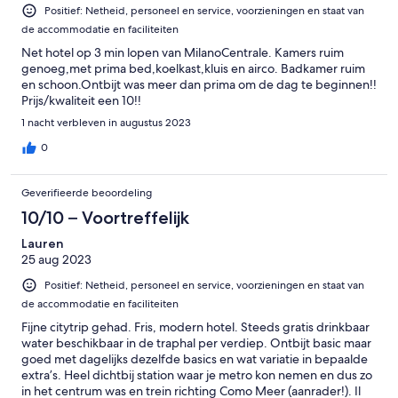
Positief: Netheid, personeel en service, voorzieningen en staat van
de accommodatie en faciliteiten
Net hotel op 3 min lopen van MilanoCentrale. Kamers ruim
genoeg,met prima bed,koelkast,kluis en airco. Badkamer ruim
en schoon.Ontbijt was meer dan prima om de dag te beginnen!!
Prijs/kwaliteit een 10!!
1 nacht verbleven in augustus 2023
0
Geverifieerde beoordeling
10/10 – Voortreffelijk
Lauren
25 aug 2023
Positief: Netheid, personeel en service, voorzieningen en staat van
de accommodatie en faciliteiten
Fijne citytrip gehad. Fris, modern hotel. Steeds gratis drinkbaar
water beschikbaar in de traphal per verdiep. Ontbijt basic maar
goed met dagelijks dezelfde basics en wat variatie in bepaalde
extra’s. Heel dichtbij station waar je metro kon nemen en dus zo
in het centrum was en trein richting Como Meer (aanrader!). Il