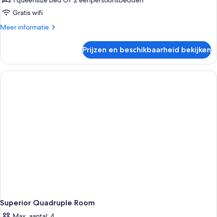
1 queensize bed OF 2 eenpersoonsbedden
Gratis wifi
Meer
Meer informatie
details
over
Prijzen en beschikbaarheid bekijken
Superior
Double
Or
Twin
Room
Superior Quadruple Room
Max. aantal: 4