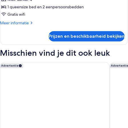
1 queensize bed en 2 eenpersoonsbedden
Gratis wifi
Meer
Meer informatie
details
over
Prijzen en beschikbaarheid bekijken
Superior
Quadruple
Room
Misschien vind je dit ook leuk
aparto Milan Giovenale
aparto M
Advertentie
Advertenti