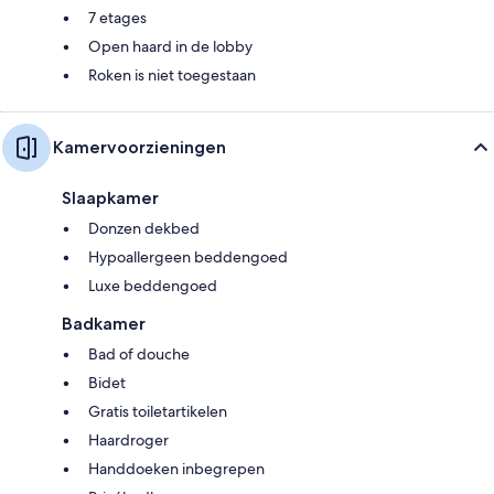
7 etages
Open haard in de lobby
Roken is niet toegestaan
Kamervoorzieningen
Slaapkamer
Donzen dekbed
Hypoallergeen beddengoed
Luxe beddengoed
Badkamer
Bad of douche
Bidet
Gratis toiletartikelen
Haardroger
Handdoeken inbegrepen