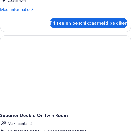
Gratis wifi
Meer
Meer informatie
details
over
Prijzen en beschikbaarheid bekijken
Appartement,
1
slaapkamer
Superior Double Or Twin Room
Max. aantal: 2