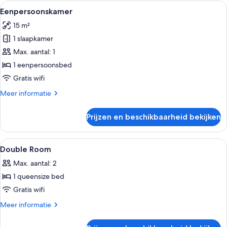
Alle
Een hotelkamer met een bed, bureau, 
5
Eenpersoonskamer
foto's
15 m²
voor
1 slaapkamer
Eenpersoonskamer
laden
Max. aantal: 1
1 eenpersoonsbed
Gratis wifi
Meer
Meer informatie
details
over
Prijzen en beschikbaarheid bekijken
Eenpersoonskamer
Alle
Een hotelkamer met een bed, bureau, 
3
Double Room
foto's
Max. aantal: 2
voor
1 queensize bed
Double
Room
Gratis wifi
laden
Meer
Meer informatie
details
over