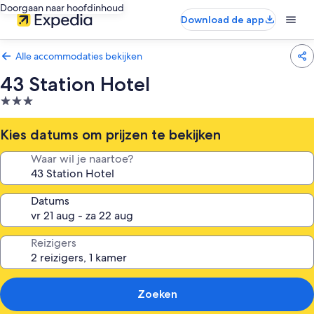
Doorgaan naar hoofdinhoud
Download de app
Alle accommodaties bekijken
43 Station Hotel
3.0-
sterrenaccommodatie
Kies datums om prijzen te bekijken
Waar wil je naartoe?
Datums
Reizigers
Zoeken