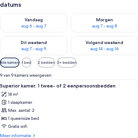
datums
De beschikbaarheid controleren voor vanavond aug 6 - aug 7
De beschikbaarheid controler
Vandaag
Morgen
aug 6 - aug 7
aug 7 - aug 8
De beschikbaarheid controleren voor dit weekend aug 7 - aug
De beschikbaarheid controler
Dit weekend
Volgend weekend
aug 7 - aug 9
aug 14 - aug 16
Beschikbare
Alle kamers
1 bed
2 bedden
3+ bedden
filters
voor
9 van 9 kamers weergeven
kamers
Alle
Superior kamer, 1 twee- of 2 eenper
6
Superior kamer, 1 twee- of 2 eenpersoonsbedden
foto's
18 m²
voor
1 slaapkamer
Superior
kamer,
Max. aantal: 2
1
1 queensize bed
twee-
Gratis wifi
of
Meer
Meer informatie