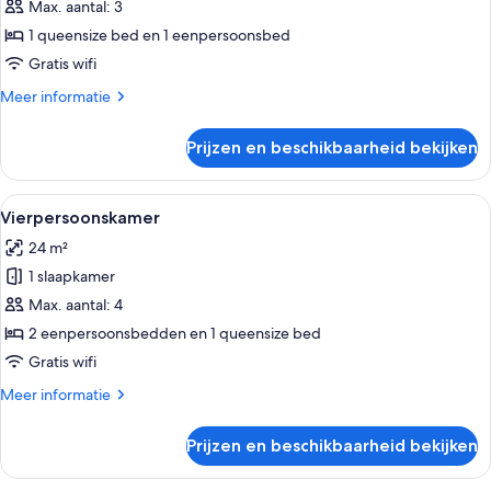
laden
Max. aantal: 3
1 queensize bed en 1 eenpersoonsbed
Gratis wifi
Meer
Meer informatie
details
over
Prijzen en beschikbaarheid bekijken
Driepersoonskamer
Alle
Een moderne slaapkamer met een groo
4
Vierpersoonskamer
foto's
24 m²
voor
1 slaapkamer
Vierpersoonskamer
laden
Max. aantal: 4
2 eenpersoonsbedden en 1 queensize bed
Gratis wifi
Meer
Meer informatie
details
over
Prijzen en beschikbaarheid bekijken
Vierpersoonskamer