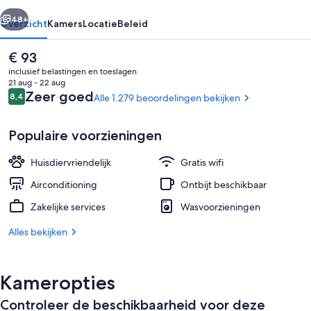
rige
Volgende
48+
Overzicht
Kamers
Locatie
Beleid
De
€ 93
huidige
inclusief belastingen en toeslagen
prijs
21 aug - 22 aug
is
Beoordelingen
Zeer goed
8,4
Alle 1.279 beoordelingen bekijken
8,4 op 10 –
€ 93
Populaire voorzieningen
Huisdiervriendelijk
Gratis wifi
Receptie
Airconditioning
Ontbijt beschikbaar
Zakelijke services
Wasvoorzieningen
Alles bekijken
Kameropties
Controleer de beschikbaarheid voor deze