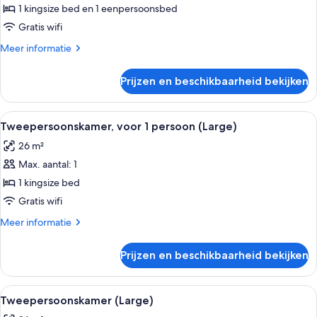
1 kingsize bed en 1 eenpersoonsbed
Gratis wifi
Meer
Meer informatie
details
over
Prijzen en beschikbaarheid bekijken
Driepersoonskamer
Alle
Een moderne hotelkamer met een groo
4
Tweepersoonskamer, voor 1 persoon (Large)
foto's
26 m²
voor
Max. aantal: 1
Tweepersoonskamer,
voor
1 kingsize bed
1
Gratis wifi
persoon
Meer
Meer informatie
(Large)
details
laden
over
Prijzen en beschikbaarheid bekijken
Tweepersoonskamer,
voor
1
Alle
Een moderne hotelkamer met een groo
4
persoon
Tweepersoonskamer (Large)
foto's
(Large)