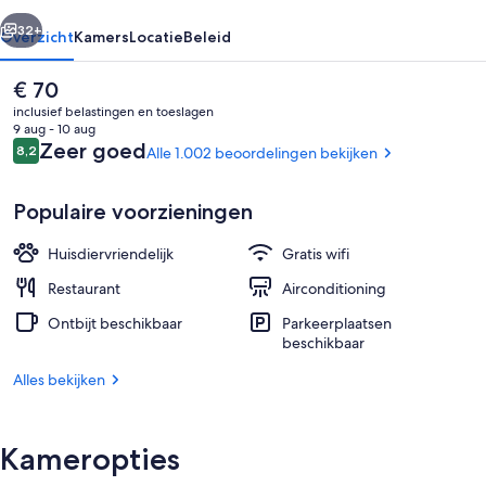
rige
Volgende
32+
Overzicht
Kamers
Locatie
Beleid
De
€ 70
huidige
inclusief belastingen en toeslagen
prijs
9 aug - 10 aug
is
Beoordelingen
Zeer goed
8,2
Alle 1.002 beoordelingen bekijken
8,2 op 10 –
€ 70
Populaire voorzieningen
Huisdiervriendelijk
Gratis wifi
Receptie
Restaurant
Airconditioning
Ontbijt beschikbaar
Parkeerplaatsen
beschikbaar
Alles bekijken
Kameropties