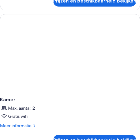
Prijzen en beschikbaarheid bekijken
Twin
Room
Kamer
Max. aantal: 2
Gratis wifi
Meer
Meer informatie
details
over