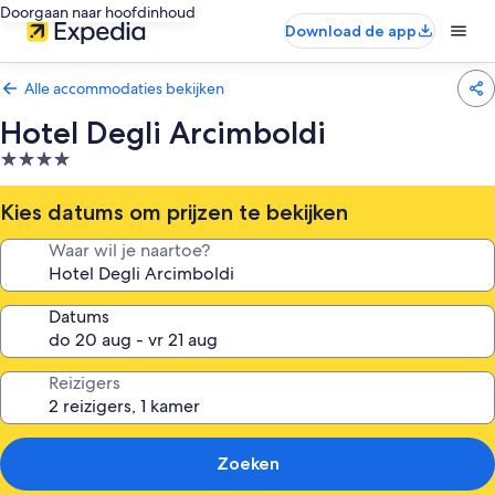
Doorgaan naar hoofdinhoud
Download de app
Alle accommodaties bekijken
Hotel Degli Arcimboldi
4.0-
sterrenaccommodatie
Kies datums om prijzen te bekijken
Waar wil je naartoe?
Datums
Reizigers
Zoeken