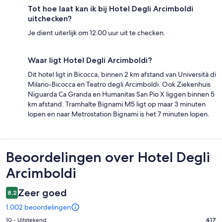
Tot hoe laat kan ik bij Hotel Degli Arcimboldi
uitchecken?
Je dient uiterlijk om 12.00 uur uit te checken.
Waar ligt Hotel Degli Arcimboldi?
Dit hotel ligt in Bicocca, binnen 2 km afstand van Università di
Milano-Bicocca en Teatro degli Arcimboldi. Ook Ziekenhuis
Niguarda Ca Granda en Humanitas San Pio X liggen binnen 5
km afstand. Tramhalte Bignami M5 ligt op maar 3 minuten
lopen en naar Metrostation Bignami is het 7 minuten lopen.
Beoordelingen
Beoordelingen over Hotel Degli
Arcimboldi
Zeer goed
8,2
1.002 beoordelingen
Gastenscore:
10 - Uitstekend
417