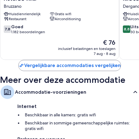
Overige voorzieningen zijn o.a.:
Da
Suites
Bruzzano
Dergan
Vinci
Hotel
Gratis baby-/kinderbedjes en babyreisbedjes
Huisdiervriendelijk
Gratis wifi
Huisdi
Bruzzano
Milano
Restaurant
Airconditioning
Aircon
Badkamers met douches en bidets
Dergan
7.8
8.8
Goed
Uit
Flatscreentelevisies van 40 inch met premium tv-zenders
7,8
8,8
van
van
1.182 beoordelingen
30 b
Dagelijkse schoonmaakservice, bureaus en telefoons
10,
10,
De
€ 76
Goed,
Uitstek
prijs
1.182
30
inclusief belastingen en toeslagen
is
7 aug - 8 aug
beoordelingen
beoorde
€ 76
Vergelijkbare accommodaties vergelijken
Meer over deze accommodatie
Accommodatie-voorzieningen
Internet
Beschikbaar in alle kamers: gratis wifi
Beschikbaar in sommige gemeenschappelijke ruimtes:
gratis wifi