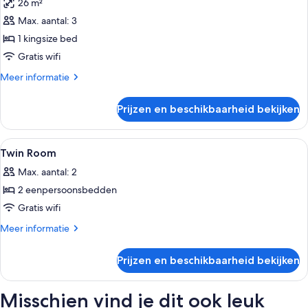
26 m²
voor
Max. aantal: 3
Tweepersoonskamer
(Large)
1 kingsize bed
laden
Gratis wifi
Meer
Meer informatie
details
over
Prijzen en beschikbaarheid bekijken
Tweepersoonskamer
(Large)
Alle
Een minibar, een kluis op de kamer, e
4
Twin Room
foto's
Max. aantal: 2
voor
2 eenpersoonsbedden
Twin
Room
Gratis wifi
laden
Meer
Meer informatie
details
over
Prijzen en beschikbaarheid bekijken
Twin
Room
Misschien vind je dit ook leuk