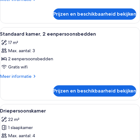
details
over
Prijzen en beschikbaarheid bekijken
Klassieke
tweepersoonskamer
Alle
Een moderne hotelkamer met twee bedd
4
Standaard kamer, 2 eenpersoonsbedden
foto's
17 m²
voor
Max. aantal: 3
Standaard
kamer,
2 eenpersoonsbedden
2
Gratis wifi
eenpersoonsbedden
Meer
Meer informatie
laden
details
over
Prijzen en beschikbaarheid bekijken
Standaard
kamer,
2
Alle
Een minibar, een kluis op de kamer, e
4
eenpersoonsbedden
Driepersoonskamer
foto's
22 m²
voor
1 slaapkamer
Driepersoonskamer
laden
Max. aantal: 4