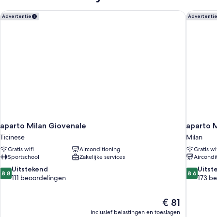
aparto Milan Giovenale
aparto M
Advertentie
Advertenti
aparto Milan Giovenale
aparto M
Ticinese
Milan
Gratis wifi
Airconditioning
Gratis wi
Sportschool
Zakelijke services
Aircondi
8.8
8.6
Uitstekend
Uitst
8,8
8,6
van
van
111 beoordelingen
173 b
10,
10,
Uitstekend,
Uitsteken
De
€ 81
111
173
prijs
beoordelingen
beoordel
inclusief belastingen en toeslagen