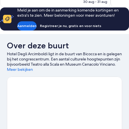
is
30 aug - 31 aug
€ 81
Meld je aan om de in aanmerking komende kortingen en
extra's te zien. Meer beloningen voor meer avonturen!
Aanmelden
Registreer je nu, gratis en voor niets
Over deze buurt
Hotel Degli Arcimboldi ligt in de buurt van Bicocca en is gelegen
bij het congrescentrum. Een aantal culturele hoogtepunten zijn
bijvoorbeeld Teatro alla Scala en Museum Cenacolo Vinciano.
Wie daarnaast graag de winkelstraten afstruint, kan zich bij
Meer bekijken
Corso Buenos Aires en Via Montenapoleone uitleven. Zin om
van een evenement of wedstrijd te genieten? Kijk dan eens wat
er bij San Siro-stadion of Monza Circuit op het programma staat.
Over de gunstige ligging van dit hotel ten opzichte van het
openbaar vervoer zijn reizigers erg positief: Tramhalte Bignami
M5 ligt op maar 3 minuten lopen en Metrostation Bignami op 7
minuten.
Bekijk onze reisgids voor Milaan