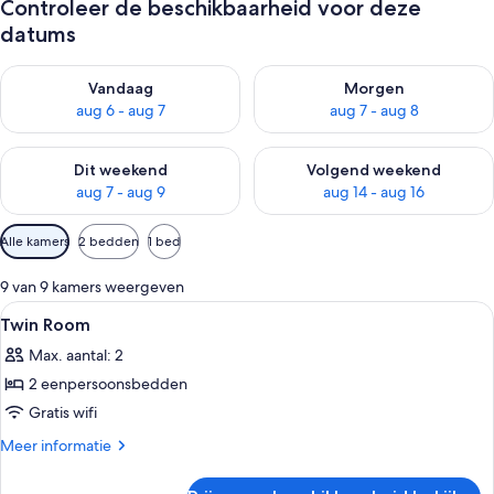
Controleer de beschikbaarheid voor deze
datums
De beschikbaarheid controleren voor vanavond aug 6 - aug 7
De beschikbaarheid controler
Vandaag
Morgen
aug 6 - aug 7
aug 7 - aug 8
De beschikbaarheid controleren voor dit weekend aug 7 - aug
De beschikbaarheid controler
Dit weekend
Volgend weekend
aug 7 - aug 9
aug 14 - aug 16
Beschikbare
Alle kamers
2 bedden
1 bed
filters
voor
9 van 9 kamers weergeven
kamers
Alle
Een hotelkamer met twee bedden, een
11
Twin Room
foto's
Max. aantal: 2
voor
2 eenpersoonsbedden
Twin
Room
Gratis wifi
laden
Meer
Meer informatie
details
over