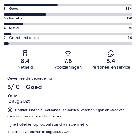
10
Gastenscore:
8 - Goed
334
-
8
Uitstekend.
Gastenscore:
6 - Redelijk
150
-
417
6
Goed.
Gastenscore:
4 - Matig
61
van
-
334
4
1002
Redelijk.
Gastenscore:
2 - Ontzettend slecht
40
van
-
beoordelingen
150
2
1002
Matig.
van
-
beoordelingen
61
1002
Ontzettend
van
8,4
7,8
8,4
beoordelingen
slecht.
1002
Netheid
Voorzieningen
Personeel en service
40
beoordelingen
Beoordelingen
van
Geverifieerde beoordeling
1002
8/10 – Goed
beoordelingen
Yeliz
12 aug 2025
Positief: Netheid, personeel en service, voorzieningen en staat van
de accommodatie en faciliteiten
Fijne hotel en op loopafstand van de metro.
4 nachten verbleven in augustus 2025