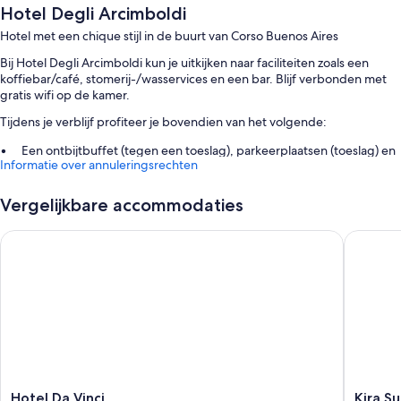
Hotel Degli Arcimboldi
Hotel met een chique stijl in de buurt van Corso Buenos Aires
Bij Hotel Degli Arcimboldi kun je uitkijken naar faciliteiten zoals een
koffiebar/café, stomerij-/wasservices en een bar. Blijf verbonden met
gratis wifi op de kamer.
Tijdens je verblijf profiteer je bovendien van het volgende:
Een ontbijtbuffet (tegen een toeslag), parkeerplaatsen (toeslag) en
Informatie over annuleringsrechten
2 vergaderruimtes
Een 24-uurs receptie, een kluis bij de receptie en huwelijksservices
Vergelijkbare accommodaties
Een geldautomaat/bankservice, een lift en een televisie in de
gemeenschappelijke ruimte
Hotel Da Vinci
Kira Sui
Uit de gastbeoordelingen blijkt dat gasten niets dan lof hebben
voor het behulpzame personeel
Kamervoorzieningen
Alle 216 kamers bieden voordelen zoals 24-uurs roomservice en
airconditioning en beschikken daarnaast over faciliteiten zoals gratis wifi
en kluisjes. Uit de gastenbeoordelingen blijkt dat gasten zeer te
spreken zijn over de schone kamers van deze accommodatie.
Hotel
Kira
Hotel Da Vinci
Kira S