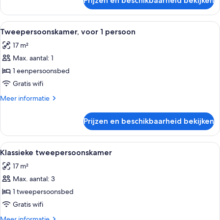
Prijzen en beschikbaarheid bekijken
Kamer
Alle
Een minibar, een kluis op de kamer, e
4
Tweepersoonskamer, voor 1 persoon
foto's
17 m²
voor
Max. aantal: 1
Tweepersoonskamer,
voor
1 eenpersoonsbed
1
Gratis wifi
persoon
Meer
Meer informatie
laden
details
over
Prijzen en beschikbaarheid bekijken
Tweepersoonskamer,
voor
1
Alle
Een minibar, een kluis op de kamer, e
4
persoon
Klassieke tweepersoonskamer
foto's
17 m²
voor
Max. aantal: 3
Klassieke
tweepersoonskamer
1 tweepersoonsbed
laden
Gratis wifi
Meer
Meer informatie