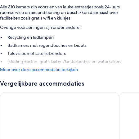
Alle 310 kamers zijn voorzien van leuke extraatjes zoals 24-uurs
roomservice en airconditioning en beschikken daarnaast over
faciliteiten zoals gratis wifi en kluisjes.
Overige voorzieningen zijn onder andere:
Recycling en ledlampen
Badkamers met regendouches en bidets
Televisies met satellietzenders
(kleding)kasten, gratis baby-/kinderbedjes en waterkokers
Meer over deze accommodatie bekijken
Vergelijkbare accommodaties
Melia Milano
Quark Ho