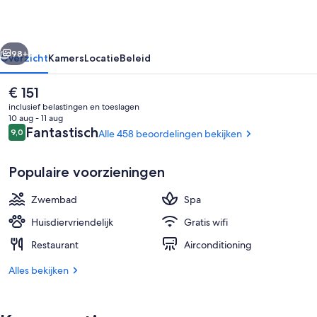
rige
Volgende
98+
Overzicht
Kamers
Locatie
Beleid
De
€ 151
huidige
inclusief belastingen en toeslagen
prijs
10 aug - 11 aug
is
Beoordelingen
Fantastisch
9,0
Alle 458 beoordelingen bekijken
9,0 op 10 –
€ 151
Populaire voorzieningen
Zwembad
Spa
Een seizoensgebonden buitenzwemb
Huisdiervriendelijk
Gratis wifi
Restaurant
Airconditioning
Alles bekijken