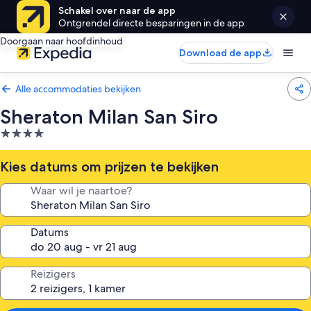
Schakel over naar de app
Ontgrendel directe besparingen in de app
Doorgaan naar hoofdinhoud
Download de app
Alle accommodaties bekijken
Sheraton Milan San Siro
4.0-
sterrenaccommodatie
Kies datums om prijzen te bekijken
Waar wil je naartoe?
Datums
Reizigers