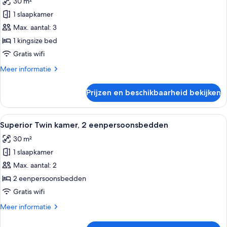
30 m²
voor
1 slaapkamer
Superior
kamer,
Max. aantal: 3
1
1 kingsize bed
kingsize
Gratis wifi
bed
Meer
Meer informatie
laden
details
over
Prijzen en beschikbaarheid bekijken
Superior
kamer,
1
Alle
Hotelkamer met twee bedden, een rond
8
kingsize
Superior Twin kamer, 2 eenpersoonsbedden
foto's
bed
30 m²
voor
1 slaapkamer
Superior
Twin
Max. aantal: 2
kamer,
2 eenpersoonsbedden
2
Gratis wifi
eenpersoonsbedden
Meer
Meer informatie
laden
details
over