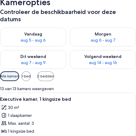
Kameropties
Controleer de beschikbaarheid voor deze
datums
De beschikbaarheid controleren voor vanavond aug 5 - aug 6
De beschikbaarheid controler
Vandaag
Morgen
aug 5 - aug 6
aug 6 - aug 7
De beschikbaarheid controleren voor dit weekend aug 7 - aug
De beschikbaarheid controler
Dit weekend
Volgend weekend
aug 7 - aug 9
aug 14 - aug 16
Beschikbare
Alle kamers
1 bed
2 bedden
filters
voor
13 van 13 kamers weergeven
kamers
Alle
Een moderne hotelkamer met een groot 
13
Executive kamer, 1 kingsize bed
foto's
30 m²
voor
1 slaapkamer
Executive
kamer,
Max. aantal: 3
1
1 kingsize bed