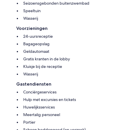
Seizoensgebonden buitenzwembad
Speeltuin
Wasserij
Voorzieningen
24-uursreceptie
Bagageopslag
Geldautomaat
Gratis kranten in de lobby
Kluisje bij de receptie
Wasserij
Gastendiensten
Conciërgeservices
Hulp met excursies en tickets
Huwelijksservices
Meertalig personeel
Portier
Schoon beddengoed (op verzoek)