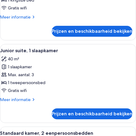
1 kingsize bed
kingsize
Gratis wifi
bed
Meer
Meer informatie
laden
details
over
Prijzen en beschikbaarheid bekijken
Standaard
kamer,
1
Alle
Een moderne hotelkamer met een groot 
12
kingsize
Junior suite, 1 slaapkamer
foto's
bed
40 m²
voor
1 slaapkamer
Junior
suite,
Max. aantal: 3
1
1 tweepersoonsbed
slaapkamer
Gratis wifi
laden
Meer
Meer informatie
details
over
Prijzen en beschikbaarheid bekijken
Junior
suite,
1
Alle
Hotelkamer met twee bedden, een rond
9
slaapkamer
Standaard kamer, 2 eenpersoonsbedden