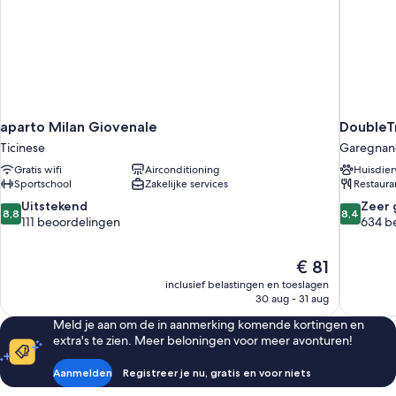
aparto Milan Giovenale
DoubleTr
Ticinese
Garegnan
Gratis wifi
Airconditioning
Huisdier
Sportschool
Zakelijke services
Restaura
8.8
8.4
Uitstekend
Zeer 
8,8
8,4
van
van
111 beoordelingen
634 b
10,
10,
Uitstekend,
Zeer
De
€ 81
111
goed,
prijs
beoordelingen
634
inclusief belastingen en toeslagen
is
30 aug - 31 aug
beoordel
€ 81
Meld je aan om de in aanmerking komende kortingen en
extra's te zien. Meer beloningen voor meer avonturen!
Aanmelden
Registreer je nu, gratis en voor niets