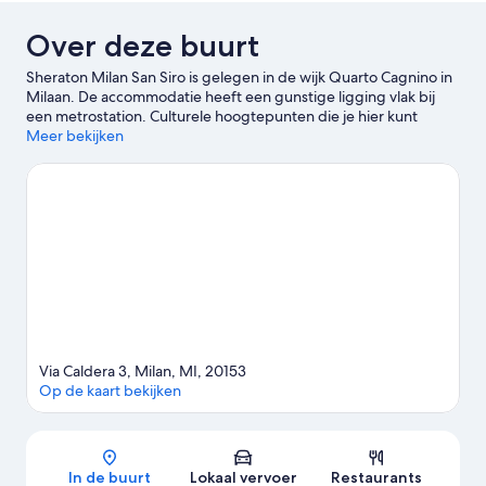
Over deze buurt
Sheraton Milan San Siro is gelegen in de wijk Quarto Cagnino in
Milaan. De accommodatie heeft een gunstige ligging vlak bij
een metrostation. Culturele hoogtepunten die je hier kunt
bezoeken zijn onder andere Museum Cenacolo Vinciano en
Meer bekijken
Teatro alla Scala. Een aantal andere bijzondere
bezienswaardigheden zijn Kathedraal van Milaan en Santa Maria
delle Grazie. Zin in een evenement of wedstrijd? Kijk dan eens
wat er bij San Siro-stadion of Forum di Milano op het
programma staat.
Bekijk onze reisgids voor Milaan
Via Caldera 3, Milan, MI, 20153
Op de kaart bekijken
Kaart
In de buurt
Lokaal vervoer
Restaurants