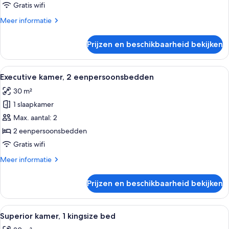
kingsize
Gratis wifi
bed
Meer
Meer informatie
laden
details
over
Prijzen en beschikbaarheid bekijken
Executive
kamer,
1
Alle
Hotelkamer met twee bedden, een rond
12
kingsize
Executive kamer, 2 eenpersoonsbedden
foto's
bed
30 m²
voor
1 slaapkamer
Executive
kamer,
Max. aantal: 2
2
2 eenpersoonsbedden
eenpersoonsbedden
Gratis wifi
laden
Meer
Meer informatie
details
over
Prijzen en beschikbaarheid bekijken
Executive
kamer,
2
Alle
Een moderne hotelkamer met een groot 
11
eenpersoonsbedden
Superior kamer, 1 kingsize bed
foto's