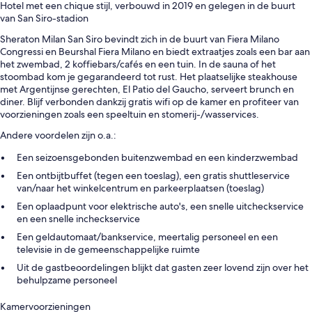
Hotel met een chique stijl, verbouwd in 2019 en gelegen in de buurt
van San Siro-stadion
Sheraton Milan San Siro bevindt zich in de buurt van Fiera Milano
Congressi en Beurshal Fiera Milano en biedt extraatjes zoals een bar aan
het zwembad, 2 koffiebars/cafés en een tuin. In de sauna of het
stoombad kom je gegarandeerd tot rust. Het plaatselijke steakhouse
met Argentijnse gerechten, El Patio del Gaucho, serveert brunch en
diner. Blijf verbonden dankzij gratis wifi op de kamer en profiteer van
voorzieningen zoals een speeltuin en stomerij-/wasservices.
Andere voordelen zijn o.a.:
Een seizoensgebonden buitenzwembad en een kinderzwembad
Een ontbijtbuffet (tegen een toeslag), een gratis shuttleservice
van/naar het winkelcentrum en parkeerplaatsen (toeslag)
Een oplaadpunt voor elektrische auto's, een snelle uitcheckservice
en een snelle incheckservice
Een geldautomaat/bankservice, meertalig personeel en een
televisie in de gemeenschappelijke ruimte
Uit de gastbeoordelingen blijkt dat gasten zeer lovend zijn over het
behulpzame personeel
Kamervoorzieningen