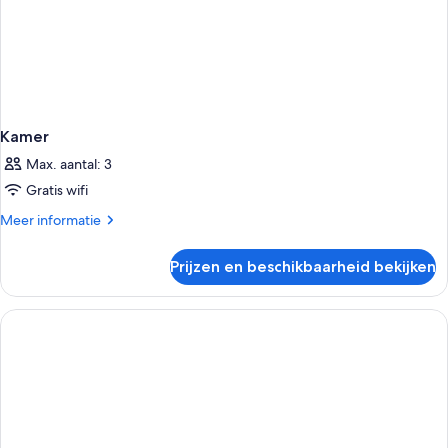
Kamer
Max. aantal: 3
Gratis wifi
Meer
Meer informatie
details
over
Prijzen en beschikbaarheid bekijken
Kamer