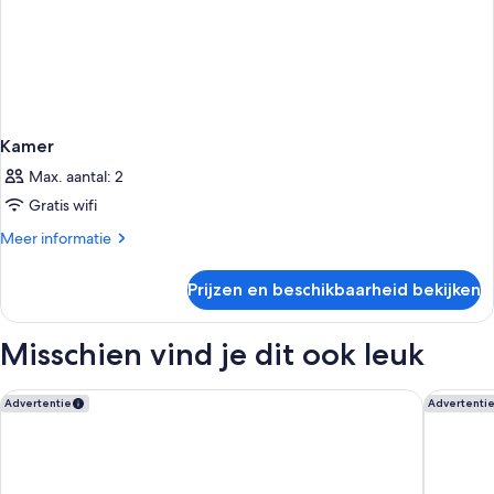
Kamer
Max. aantal: 2
Gratis wifi
Meer
Meer informatie
details
over
Prijzen en beschikbaarheid bekijken
Kamer
Misschien vind je dit ook leuk
aparto Milan Giovenale
DoubleTr
Advertentie
Advertenti