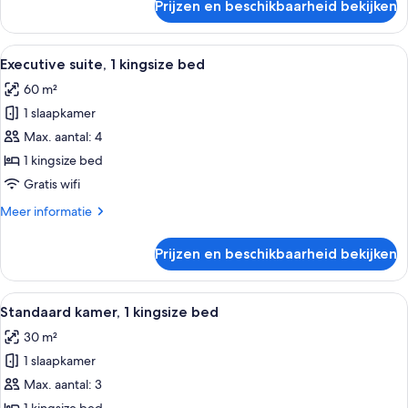
Prijzen en beschikbaarheid bekijken
Superior
Twin
kamer,
Alle
Een moderne hotelkamer met een groot
11
2
Executive suite, 1 kingsize bed
foto's
eenpersoonsbedden
60 m²
voor
1 slaapkamer
Executive
suite,
Max. aantal: 4
1
1 kingsize bed
kingsize
Gratis wifi
bed
Meer
Meer informatie
laden
details
over
Prijzen en beschikbaarheid bekijken
Executive
suite,
1
Alle
Een moderne hotelkamer met een groot 
11
kingsize
Standaard kamer, 1 kingsize bed
foto's
bed
30 m²
voor
1 slaapkamer
Standaard
kamer,
Max. aantal: 3
1