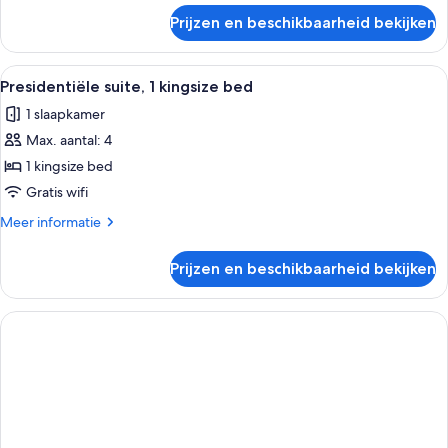
over
Prijzen en beschikbaarheid bekijken
Klassieke
kamer,
1
Alle
Een moderne hotelkamer met een groot
10
kingsize
Presidentiële suite, 1 kingsize bed
foto's
bed
1 slaapkamer
voor
Max. aantal: 4
Presidentiële
suite,
1 kingsize bed
1
Gratis wifi
kingsize
Meer
Meer informatie
bed
details
laden
over
Prijzen en beschikbaarheid bekijken
Presidentiële
suite,
1
kingsize
bed