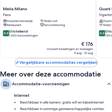
Melia
Quark
Melia Milano
Quark 
Milano
Hotel
Fiera
Vigenti
Fiera
Milano
Huisdiervriendelijk
Gratis wifi
Zwem
Vigenti
Restaurant
Airconditioning
Gratis 
8.8
8.8
Uitstekend
Uit
8,8
8,8
van
van
1.000 beoordelingen
739 
10,
10,
De
€ 176
Uitstekend,
Uitstek
prijs
1.000
739
inclusief belastingen en toeslagen
is
9 aug - 10 aug
beoordelingen
beoorde
€ 176
Vergelijkbare accommodaties vergelijken
Meer over deze accommodatie
Accommodatie-voorzieningen
Internet
Beschikbaar in alle kamers: gratis wifi en kabelinternet
Beschikbaar in sommige gemeenschappelijke ruimtes: