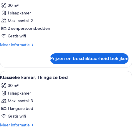
foto's
30 m²
voor
1 slaapkamer
Standaard
kamer,
Max. aantal: 2
2
2 eenpersoonsbedden
eenpersoonsbedden
Gratis wifi
laden
Meer
Meer informatie
details
over
Prijzen en beschikbaarheid bekijken
Standaard
kamer,
2
Alle
Een moderne hotelkamer met een groo
7
eenpersoonsbedden
Klassieke kamer, 1 kingsize bed
foto's
30 m²
voor
1 slaapkamer
Klassieke
kamer,
Max. aantal: 3
1
1 kingsize bed
kingsize
Gratis wifi
bed
Meer
Meer informatie
laden
details