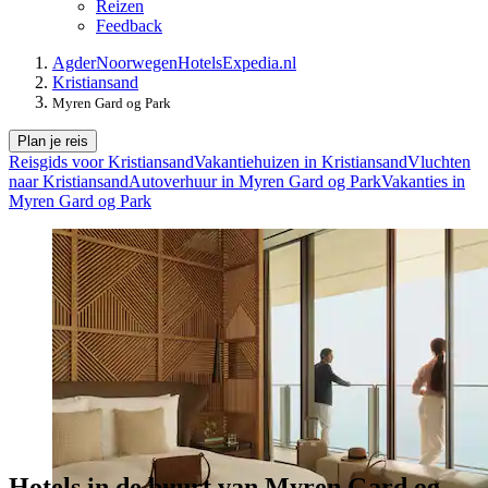
Reizen
Feedback
Agder
Noorwegen
Hotels
Expedia.nl
Kristiansand
Myren Gard og Park
Plan je reis
Reisgids voor Kristiansand
Vakantiehuizen in Kristiansand
Vluchten
naar Kristiansand
Autoverhuur in Myren Gard og Park
Vakanties in
Myren Gard og Park
Hotels in de buurt van Myren Gard og