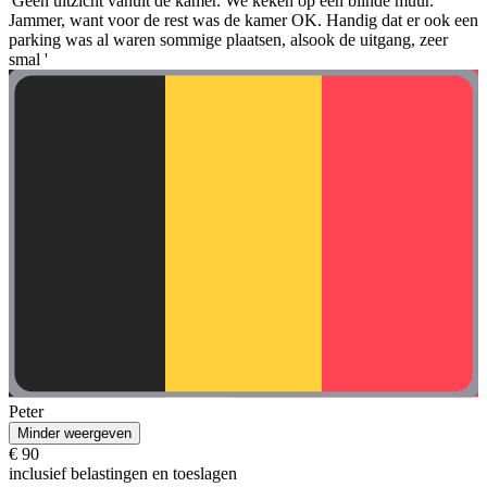
'Geen uitzicht vanuit de kamer. We keken op een blinde muur.
Jammer, want voor de rest was de kamer OK. Handig dat er ook een
parking was al waren sommige plaatsen, alsook de uitgang, zeer
smal '
Peter
Minder weergeven
€ 90
inclusief belastingen en toeslagen