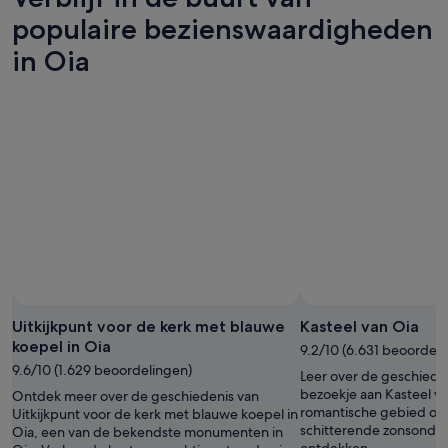
bekijken
8
7
volgend
populaire bezienswaardigheden
aug,
aug
weekend,
in Oia
bekijken
-
14
9
aug
aug,
-
bekijken
16
aug,
bekijken
Uitkijkpunt voor de kerk met blauwe
Kasteel van Oia
koepel in Oia
9.2/10 (6.631 beoordeli
9.6/10 (1.629 beoordelingen)
Leer over de geschiede
bezoekje aan Kasteel va
Ontdek meer over de geschiedenis van
romantische gebied om
Uitkijkpunt voor de kerk met blauwe koepel in
schitterende zonsonde
Oia, een van de bekendste monumenten in
ontdekken.