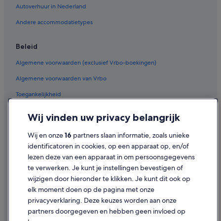
Autoverhuur in Nederland
Andere accommodatietypes
Beleid
Algemene voorwaarden (exclusief Vrbo-boekingen)
Algemene voorwaarden van Vrbo
Toegankelijkheid
Privacy
Wij vinden uw privacy belangrijk
Cookies
Wij en onze
16
partners slaan informatie, zoals unieke
Gebruiksvoorwaarden
identificatoren in cookies, op een apparaat op, en/of
lezen deze van een apparaat in om persoonsgegevens
Juridische informatie/Contact
te verwerken. Je kunt je instellingen bevestigen of
Inhoudsrichtlijnen en inhoud rapporteren
wijzigen door hieronder te klikken. Je kunt dit ook op
elk moment doen op de pagina met onze
Hulp
privacyverklaring. Deze keuzes worden aan onze
partners doorgegeven en hebben geen invloed op
Contact