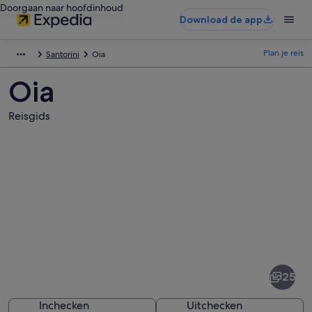
Doorgaan naar hoofdinhoud
Download de app
Plan je reis
Santorini
Oia
Oia
Reisgids
Afbeeldingen
van
Oia
25
Inchecken
Uitchecken