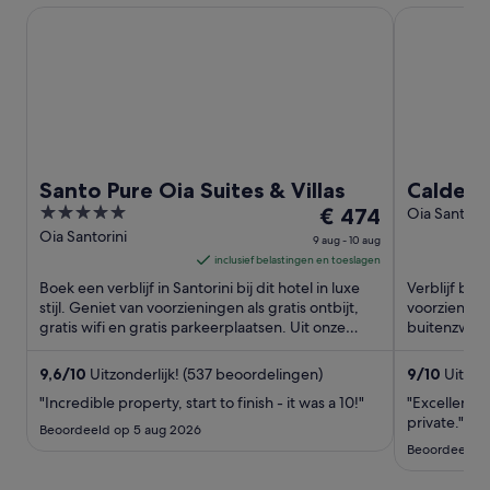
Santo Pure Oia Suites & Villas
Caldera Prem
Santo Pure Oia Suites & Villas
Caldera 
5
De
€ 474
Only
Oia Santorin
Aegean
out
prijs
Oia Santorini
9 aug - 10 aug
of
is
inclusief belastingen en toeslagen
5
€ 474
Boek een verblijf in Santorini bij dit hotel in luxe
Verblijf bij 
per
stijl. Geniet van voorzieningen als gratis ontbijt,
voorzieningen
gratis wifi en gratis parkeerplaatsen. Uit onze
nacht
buitenzwemb
beoordelingen ...
beoordeling
van
9
9,6
/
10
Uitzonderlijk! (537 beoordelingen)
9
/
10
Uitmun
aug
"Incredible property, start to finish - it was a 10!"
"Excellent l
tot
private."
Beoordeeld op 5 aug 2026
10
Beoordeeld o
aug