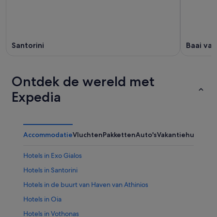
Santorini
Baai va
Ontdek de wereld met
Expedia
Accommodatie
Vluchten
Pakketten
Auto's
Vakantiehuizen
Ov
Hotels in Exo Gialos
Hotels in Santorini
Hotels in de buurt van Haven van Athinios
Hotels in Oia
Hotels in Vothonas