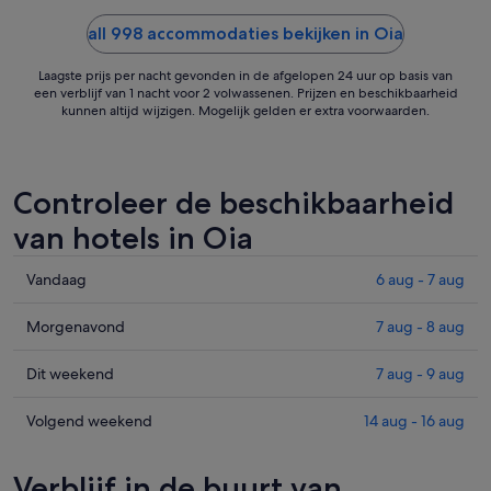
all 998 accommodaties bekijken in Oia
Laagste prijs per nacht gevonden in de afgelopen 24 uur op basis van
een verblijf van 1 nacht voor 2 volwassenen. Prijzen en beschikbaarheid
kunnen altijd wijzigen. Mogelijk gelden er extra voorwaarden.
Controleer de beschikbaarheid
van hotels in Oia
Prijzen
Vandaag
6 aug - 7 aug
in
Oia
Prijzen
Morgenavond
7 aug - 8 aug
voor
in
vanavond,
Oia
Prijzen
Dit weekend
7 aug - 9 aug
6
voor
in
aug
morgenavond,
Oia
Prijzen
Volgend weekend
14 aug - 16 aug
-
7
voor
in
7
aug
dit
Oia
Verblijf in de buurt van
aug,
-
weekend,
voor