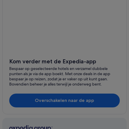
Hotels in Finikia
Hotels met restaurant in Fira
Strand in Oia
Hotels met restaurant in Oia
Boetiek in Oia
Spa in Oia
Budget in Oia
Kom verder met de Expedia-app
Luxe in Oia
Bespaar op geselecteerde hotels en verzamel dubbele
punten als je via de app boekt. Met onze deals in de app
Hotels met waterpark in Santorini
bespaar je op reizen, zodat je er vaker op uit kunt gaan.
Bovendien beheer je alles terwijl je onderweg bent.
All-Inclusive in Santorini
Hotels met restaurant in Baai van Amoudi
Overschakelen naar de app
Hotels met 4 sterren in Oia
Hotels met 5 sterren in Oia
Hotels met 3 sterren in Oia
Villa's in Oia