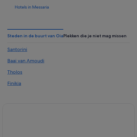
Hotels in Messaria
Hotels in de buurt van Skaros-rots
Hotels in de buurt van Strand van Baxedes
Hotels in de buurt van Pori Beach
Steden in de buurt van Oia
Plekken die je niet mag missen
Hotels in Tholos
Santorini
Hotels in de buurt van Kasteel Oia
Baai van Amoudi
Hotels in Fira
Hotels in Karterados
Tholos
Hotels in de buurt van Ammoudi
Finikia
Hotels in Imerovigli
Hotels in de buurt van Nea Kameni-vulkaan
Hotels in Therasia
Hotels in Firostefani
Hotels in de buurt van Baai van Amoudi
Hotels in Órmos Athiniós