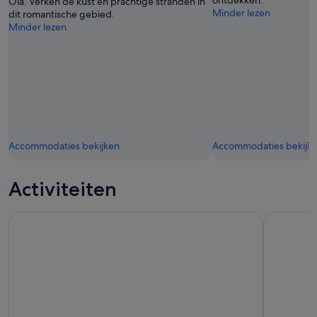
Oia. Verken de kust en prachtige stranden in
Minder lezen
dit romantische gebied.
Minder lezen
Accommodaties bekijken
Accommodaties bekijk
Activiteiten
Santorini: Dagtocht met de mooiste bezienswaardigheden,
Wijnmaker