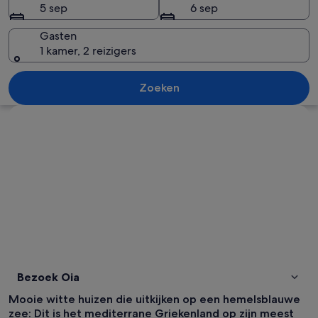
5 sep
6 sep
Gasten
1 kamer, 2 reizigers
Een kustplaatsje met witgekalkte geb
Zoeken
Kaart verkennen
Bezoek Oia
Mooie witte huizen die uitkijken op een hemelsblauwe
zee: Dit is het mediterrane Griekenland op zijn meest