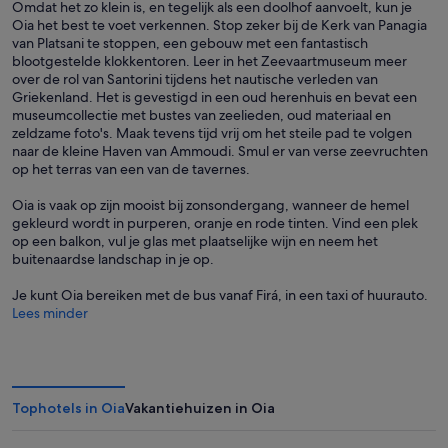
Omdat het zo klein is, en tegelijk als een doolhof aanvoelt, kun je
Oia het best te voet verkennen. Stop zeker bij de Kerk van Panagia
van Platsani te stoppen, een gebouw met een fantastisch
blootgestelde klokkentoren. Leer in het Zeevaartmuseum meer
over de rol van Santorini tijdens het nautische verleden van
Griekenland. Het is gevestigd in een oud herenhuis en bevat een
museumcollectie met bustes van zeelieden, oud materiaal en
zeldzame foto's. Maak tevens tijd vrij om het steile pad te volgen
naar de kleine Haven van Ammoudi. Smul er van verse zeevruchten
op het terras van een van de tavernes.
Oia is vaak op zijn mooist bij zonsondergang, wanneer de hemel
gekleurd wordt in purperen, oranje en rode tinten. Vind een plek
op een balkon, vul je glas met plaatselijke wijn en neem het
buitenaardse landschap in je op.
Je kunt Oia bereiken met de bus vanaf Firá, in een taxi of huurauto.
Lees minder
Tophotels in Oia
Vakantiehuizen in Oia