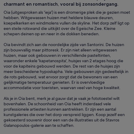
charmant en romantisch, vooral bij zonsondergang.
Oia (uitgesproken als 'ieja') is een dromerige plek die je gezien moet
hebben. Witgewassen huizen met heldere blauwe deuren,
koepelkerken en windmolens vullen de skyline. Het dorp zelf ligt op
een steile rotswand die uitkijkt over de Egeïsche Zee. Kleine
schepen deinen op en neer in de dokken beneden.
Oia bevindt zich aan de noordelijke zijde van Santorini. De huizen
zijn bouwvallig maar pittoresk. Er zijn niet alleen witgewassen
huizen, maar ook gebouwen in verschillende pasteltinten,
waaronder enkele 'kapetanospita', huisjes van 2 etages hoog die
voor de kapiteins gebouwd werden. De rest van de huisjes zijn
meer bescheidene hyposkapha. Vele gebouwen zijn gedeeltelijk in
de rots gebouwd, wat ervoor zorgt dat de bewoners van een
gelijkmatige temperatuur genieten. Er is overvloedige
accommodatie voor toeristen, waarvan veel van hoge kwaliteit.
Als je in Oia bent, merk je al gauw dat je vaak je fototoestel wilt
bovenhalen. De schoonheid van Oia heeft inderdaad vele
professionele artiesten kunnen aantrekken. Er zijn een aantal
kunstgaleries die over het dorp verspreid liggen. Koop jezelf een
gekoesterd souvenir door een van de illustraties uit de Stavros
Galanopoulos-galerie aan te schaffen.