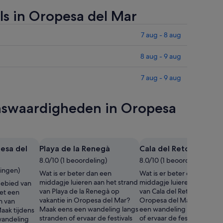
ls in Oropesa del Mar
7 aug - 8 aug
8 aug - 9 aug
7 aug - 9 aug
ienswaardigheden in Oropesa
esa del
Playa de la Renegà
Cala del Retor
8.0/10 (1 beoordeling)
8.0/10 (1 beoordeling)
lingen)
Wat is er beter dan een
Wat is er beter dan een
middagje luieren aan het strand
middagje luieren aan het s
ebied van
van Playa de la Renegà op
van Cala del Retor op vakan
et een
vakantie in Oropesa del Mar?
Oropesa del Mar? Maak e
n van
Maak eens een wandeling langs
een wandeling langs stran
aak tijdens
stranden of ervaar de festivals
of ervaar de festivals hier.
 wandeling