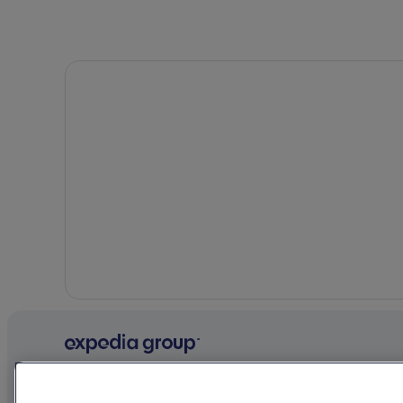
Particuliere vakantiehuizen in Oropesa del Mar
All-Inclusive in Costa del Azahar
Familie in Costa del Azahar
Hotels met zwembad in Benicasim
Spa in Benicasim
Familie in Benicasim
Strand in Benicasim
Golf in Benicasim
Hotels met parkeerplaatsen in Benicasim
All-Inclusive in Oropesa del Mar
Bedrijf
Ontdekk