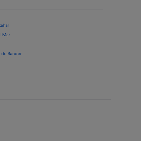
zahar
l Mar
s de Rander
de Groene Route
del Azahar
sim
casim