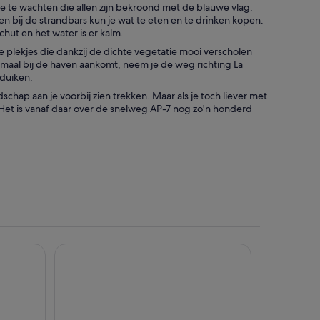
je te wachten die allen zijn bekroond met de blauwe vlag.
en bij de strandbars kun je wat te eten en te drinken kopen.
chut en het water is er kalm.
 plekjes die dankzij de dichte vegetatie mooi verscholen
maal bij de haven aankomt, neem je de weg richting La
aduiken.
hap aan je voorbij zien trekken. Maar als je toch liever met
. Het is vanaf daar over de snelweg AP-7 nog zo'n honderd
Apartamentos Doña Carmen 3000