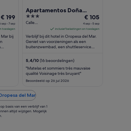
Apartamentos Doña
De
3
De
€ 199
Carmen 3000
€ 105
prijs
out
prijs
Calle
6 sep - 7 sep
4 sep - 5 sep
Navarra, 19
is
of
is
en toeslagen
inclusief belastingen en toeslagen
Oropesa
€ 199
5
€ 105
 Mar bij
Verblijf bij dit hotel in Oropesa del Mar.
del Mar
per
per
an
Geniet van voorzieningen als een
Castellon
n
nacht
buitenzwembad, een shuttleservice
nacht
es. In
van/naar de luchthaven en een
van
van
stomerij/wasserijservice. ...
6
4
5,4
/
10
(16 beoordelingen)
sep
sep
"Matelas et sommiers très mauvaise
tot
tot
qualité Voisinage très bruyant"
7
5
Beoordeeld op 26 jul 2026
sep
sep
 Oropesa del Mar
p basis van een verblijf van 1
nnen altijd wijzigen. Mogelijk
n.