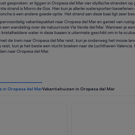
ust gesproken: er liggen in Oropesa del Mar vier idyllische stranden op 
ste strand is Morro de Gos. Hier kun je allerlei watersporten beoefenen 
Concha is een andere goede optie. Het strand aan deze baai ligt zeer bes
pervoordelig vakantiepakket naar Oropesa del Mar en geniet van rustige
k een wandeling over de natuurroute Vía Verde del Mar. Wanneer je een
kristalheldere water in deze baaien is uitermate geschikt om in te scub
et de trein naar Oropesa del Mar reist, kun je onderweg het mooie landsc
g reist, kun je het beste een vlucht boeken naar de Luchthaven Valencia
jden naar Oropesa del Mar.
s in Oropesa del Mar
Vakantiehuizen in Oropesa del Mar
Servigroup Koral Beach
Magic Sports Hotel