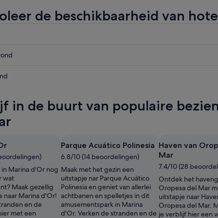
oleer de beschikbaarheid van hote
vond
end
d,
ijf in de buurt van populaire bez
vond,
ar
Or
Parque Acuático Polinesia
Haven van Orop
,
Mar
beoordelingen)
6.8/10 (14 beoordelingen)
7.4/10 (28 beoorde
 in Marina d'Or nog
Maak met het gezin een
r wat
uitstapje nar Parque Acuático
Ontdek het haveng
nt? Maak gezellig
Polinesia en geniet van allerlei
Oropesa del Mar m
e naar Marina d'Or!
achtbanen en spelletjes in dit
uitstapje naar Have
tranden en de
amusementspark in Marina
Oropesa del Mar. M
hier met een
d'Or. Verken de stranden en de
je verblijf hier een