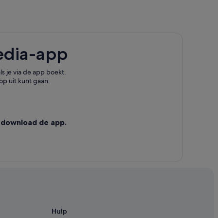
sa del Mar
edia-app
s je via de app boekt.
op uit kunt gaan.
 download de app.
Hulp