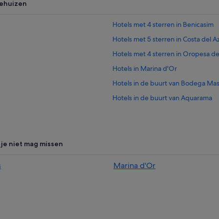
iehuizen
Hotels met 4 sterren in Benicasim
Hotels met 5 sterren in Costa del A
Hotels met 4 sterren in Oropesa de
Hotels in Marina d'Or
Hotels in de buurt van Bodega Ma
Hotels in de buurt van Aquarama
Hotels in de buurt van De Via Ver
Campings en stacaravans in Costa 
Campings en stacaravans in Benica
 je niet mag missen
Chalets in Benicasim
s
Marina d'Or
Particuliere vakantiehuizen in Beni
Hostels in Benicasim
B&B in Torreblanca
Appartementen in Marina d'Or