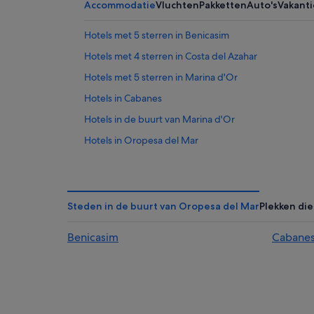
Accommodatie
Vluchten
Pakketten
Auto's
Vakant
Hotels met 5 sterren in Benicasim
Hotels met 4 sterren in Costa del Azahar
Hotels met 5 sterren in Marina d'Or
Hotels in Cabanes
Hotels in de buurt van Marina d'Or
Hotels in Oropesa del Mar
Hotels in Oude stadskern van Oropesa Del Mar
Hotels in Benicasim
Particuliere vakantiehuizen in Costa del Azahar
Steden in de buurt van Oropesa del Mar
Plekken die
Villa's in Benicasim
Benicasim
Cabane
Pensions in Benicasim
Blokhutten in Benicasim
Chalets in Las Palmas
Campings en stacaravans in Marina d'Or