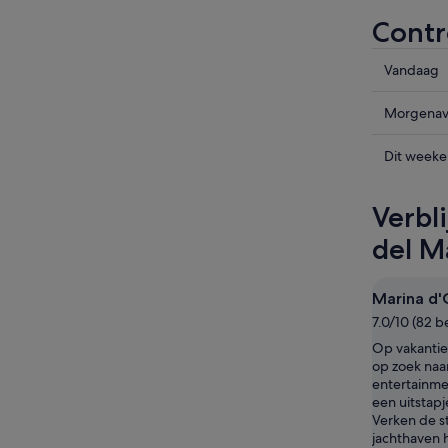
Contr
Prijzen
Vandaag
in
Oropesa
Prijzen
Morgena
del
in
Mar
Oropesa
Prijzen
Dit week
voor
del
in
vanavon
Mar
Oropesa
Verbl
7
voor
del
aug
morgena
Mar
del M
-
8
voor
8
aug
dit
Marina d'
aug,
-
weekend
bekijken
7.0/10 (82 
9
7
aug,
aug
Op vakantie
bekijken
-
op zoek naa
entertainme
9
een uitstapj
aug,
Verken de s
bekijken
jachthaven 