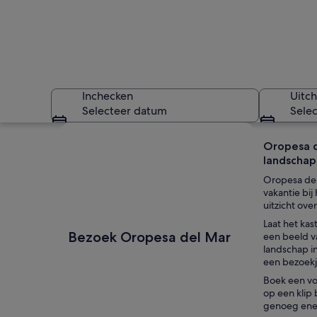
Inchecken
Uitc
Selecteer datum
Sele
Kaart verkennen
Oropesa d
landschap
Oropesa del 
vakantie bij
uitzicht ove
Laat het kas
Twee kinderen spel
Bezoek Oropesa del Mar
een beeld v
landschap i
een bezoekj
Boek een vo
op een klip
genoeg ener