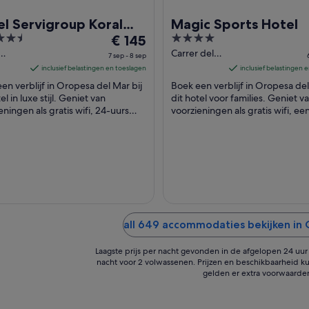
l Servigroup Koral
Magic Sports Hotel
De
4
ch
€ 145
prijs
out
Carrer dels
7 sep - 8 sep
imo
Terrers s/n
is
of
inclusief belastingen en toeslagen
inclusief belastingen 
Oropesa
€ 145
5
en verblijf in Oropesa del Mar bij
Boek een verblijf in Oropesa del
erraneo,
del Mar
per
el in luxe stijl. Geniet van
dit hotel voor families. Geniet v
opesa
eningen als gratis wifi, 24-uurs
nacht
voorzieningen als gratis wifi, ee
ar
rvice en een healthclub. In de
buitenzwembad en 2 bars/loung
van
ia
..
de buurt ...
7
sep
tot
8
sep
all 649 accommodaties bekijken in
Laagste prijs per nacht gevonden in de afgelopen 24 uur o
nacht voor 2 volwassenen. Prijzen en beschikbaarheid ku
gelden er extra voorwaarde