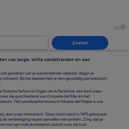
promenade met een bakstenen hek, palmbomen en een strand met mensen in
Een park aan de kust met ee
14
Zoeken
ieten van lange, witte zandstranden en een
on in een rode kajak op een kalm wateroppervlak.
Een onstuimige oceaan met g
kunt genieten van je welverdiende vakantie. Begin je
 uittorent. Bij het kasteel heb je een geweldig panoramisch
.
de Nuestra Señora la Virgen de la Paciencia, een kerk waar
achtergrond.
 over de geschiedenis van Oropesa del Mar en het
ef museum. Het speelkaartenmuseum Museo del Naipe is ook
l Rey, een waar monument. Deze toren werd in 1413 gebouwd
j de verdediging tegen aanvallen van piraten. Zorg dat je
nd met een indrukwekkend uitzicht over de kust.