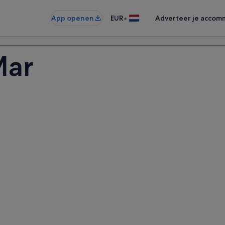
•
App openen
EUR
Adverteer je accom
Mar