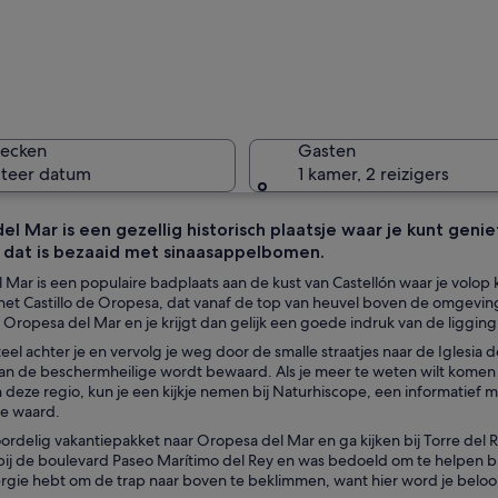
Een kust
hecken
Gasten
cteer datum
1 kamer, 2 reizigers
el Mar is een gezellig historisch plaatsje waar je kunt gen
 dat is bezaaid met sinaasappelbomen.
Een perso
Mar is een populaire badplaats aan de kust van Castellón waar je volop 
 het Castillo de Oropesa, dat vanaf de top van heuvel boven de omgeving
r Oropesa del Mar en je krijgt dan gelijk een goede indruk van de ligging
teel achter je en vervolg je weg door de smalle straatjes naar de Iglesia 
en in de buurt van de kust, met uitzicht op een strand en gebouwen op de 
an de beschermheilige wordt bewaard. Als je meer te weten wilt komen
n deze regio, kun je een kijkje nemen bij Naturhiscope, een informati
e waard.
ordelig vakantiepakket naar Oropesa del Mar en ga kijken bij Torre de
 bij de boulevard Paseo Marítimo del Rey en was bedoeld om te helpen bi
gie hebt om de trap naar boven te beklimmen, want hier word je beloo