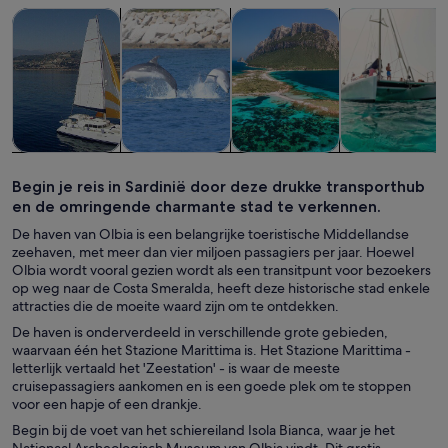
Opent een nieuwe tab
Opent een nieuwe tab
Opent e
Tours & daguitstapjes
Wateractiviteiten
Cruises & rondvaarten
Wilde dieren &
Tours &
Wateractiviteiten
Cruises &
Wilde dieren 
daguitstapjes
rondvaarten
natuur
Begin je reis in Sardinië door deze drukke transporthub
en de omringende charmante stad te verkennen.
De haven van Olbia is een belangrijke toeristische Middellandse
zeehaven, met meer dan vier miljoen passagiers per jaar. Hoewel
Olbia wordt vooral gezien wordt als een transitpunt voor bezoekers
op weg naar de Costa Smeralda, heeft deze historische stad enkele
attracties die de moeite waard zijn om te ontdekken.
De haven is onderverdeeld in verschillende grote gebieden,
waarvaan één het Stazione Marittima is. Het Stazione Marittima -
letterlijk vertaald het 'Zeestation' - is waar de meeste
cruisepassagiers aankomen en is een goede plek om te stoppen
voor een hapje of een drankje.
Begin bij de voet van het schiereiland Isola Bianca, waar je het