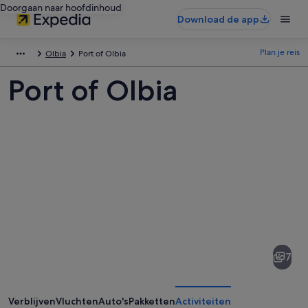
Doorgaan naar hoofdinhoud
Download de app
Plan je reis
Olbia
Port of Olbia
Port of Olbia
Afbeeldingen
van
Port
7
of
Olbia
Verblijven
Vluchten
Auto's
Pakketten
Activiteiten