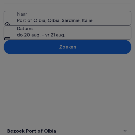
Naar
Port of Olbia, Olbia, Sardinië, Italië
Een rij zeilboten afgemeerd langs ee
Datums
do 20 aug. - vr 21 aug.
Zoeken
Kaart verkennen
Bezoek Port of Olbia