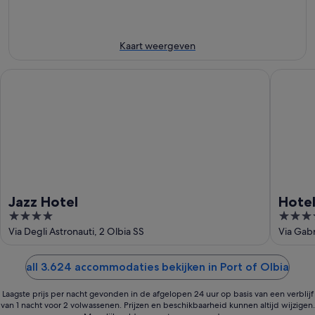
Olbia
aug
-
weekend,
voor
8
7
volgend
aug
aug
weekend,
Kaart weergeven
-
14
9
aug
Jazz Hotel
Hotel Ma
aug
-
16
aug
Jazz Hotel
Hotel
4
4
out
out
Via Degli Astronauti, 2 Olbia SS
Via Gabr
of
of
5
5
all 3.624 accommodaties bekijken in Port of Olbia
Laagste prijs per nacht gevonden in de afgelopen 24 uur op basis van een verblijf
van 1 nacht voor 2 volwassenen. Prijzen en beschikbaarheid kunnen altijd wijzigen.