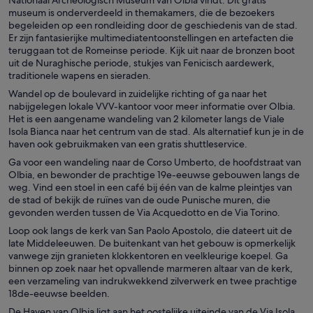
Nationaal Archeologisch Museum van Olbia vindt. Dit gratis
museum is onderverdeeld in themakamers, die de bezoekers
begeleiden op een rondleiding door de geschiedenis van de stad.
Er zijn fantasierijke multimediatentoonstellingen en artefacten die
teruggaan tot de Romeinse periode. Kijk uit naar de bronzen boot
uit de Nuraghische periode, stukjes van Fenicisch aardewerk,
traditionele wapens en sieraden.
Wandel op de boulevard in zuidelijke richting of ga naar het
nabijgelegen lokale VVV-kantoor voor meer informatie over Olbia.
Het is een aangename wandeling van 2 kilometer langs de Viale
Isola Bianca naar het centrum van de stad. Als alternatief kun je in de
haven ook gebruikmaken van een gratis shuttleservice.
Ga voor een wandeling naar de Corso Umberto, de hoofdstraat van
Olbia, en bewonder de prachtige 19e-eeuwse gebouwen langs de
weg. Vind een stoel in een café bij één van de kalme pleintjes van
de stad of bekijk de ruïnes van de oude Punische muren, die
gevonden werden tussen de Via Acquedotto en de Via Torino.
Loop ook langs de kerk van San Paolo Apostolo, die dateert uit de
late Middeleeuwen. De buitenkant van het gebouw is opmerkelijk
vanwege zijn granieten klokkentoren en veelkleurige koepel. Ga
binnen op zoek naar het opvallende marmeren altaar van de kerk,
een verzameling van indrukwekkend zilverwerk en twee prachtige
18de-eeuwse beelden.
De Haven van Olbia ligt aan het oostelijke uiteinde van de Via Isola