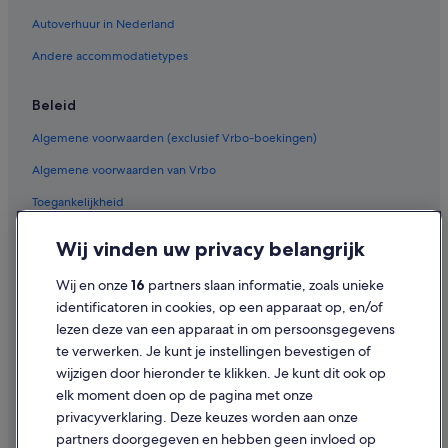
Autoverhuur in Nederland
Andere accommodatietypes
Beleid
Algemene voorwaarden (exclusief Vrbo-boekingen)
Algemene voorwaarden van Vrbo
Toegankelijkheid
Privacy
Wij vinden uw privacy belangrijk
Cookies
Wij en onze
16
partners slaan informatie, zoals unieke
Gebruiksvoorwaarden
identificatoren in cookies, op een apparaat op, en/of
lezen deze van een apparaat in om persoonsgegevens
Juridische informatie/Contact
te verwerken. Je kunt je instellingen bevestigen of
Inhoudsrichtlijnen en inhoud rapporteren
wijzigen door hieronder te klikken. Je kunt dit ook op
elk moment doen op de pagina met onze
Hulp
privacyverklaring. Deze keuzes worden aan onze
partners doorgegeven en hebben geen invloed op
Contact