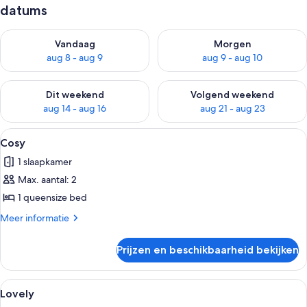
datums
De beschikbaarheid controleren voor vanavond aug 8 - aug 9
De beschikbaarheid controler
Vandaag
Morgen
aug 8 - aug 9
aug 9 - aug 10
De beschikbaarheid controleren voor dit weekend aug 14 - au
De beschikbaarheid controler
Dit weekend
Volgend weekend
aug 14 - aug 16
aug 21 - aug 23
Alle
Een moderne hotelkamer met een gro
10
Cosy
foto's
1 slaapkamer
voor
Max. aantal: 2
Cosy
laden
1 queensize bed
Meer
Meer informatie
details
over
Prijzen en beschikbaarheid bekijken
Cosy
Alle
Een hotelkamer met een bed, twee nac
9
Lovely
foto's