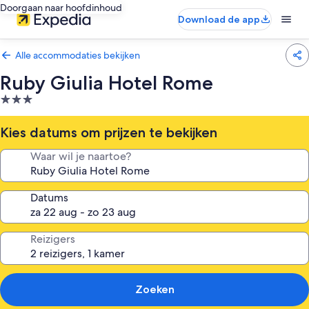
Doorgaan naar hoofdinhoud
Download de app
Alle accommodaties bekijken
Ruby Giulia Hotel Rome
3.0-
sterrenaccommodatie
Kies datums om prijzen te bekijken
Waar wil je naartoe?
Datums
Reizigers
Zoeken