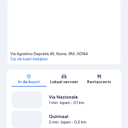
genieten? Bekijk wat Stadio Olimpico of Auditorium Parco della
Musica op het programma heeft staan.
Bekijk onze reisgids voor
Rome
Via Agostino Depretis 45, Rome, RM, 00184
Op de kaart bekijken
Kaart
In de buurt
Lokaal vervoer
Restaurants
Via Nazionale
1 min. lopen
- 0.1 km
Quirinaal
2 min. lopen
- 0.2 km