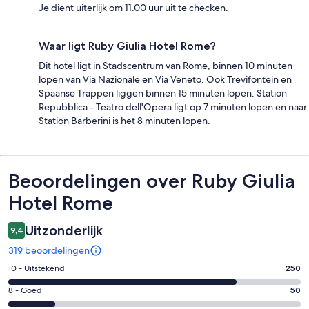
Je dient uiterlijk om 11.00 uur uit te checken.
Waar ligt Ruby Giulia Hotel Rome?
Dit hotel ligt in Stadscentrum van Rome, binnen 10 minuten
lopen van Via Nazionale en Via Veneto. Ook Trevifontein en
Spaanse Trappen liggen binnen 15 minuten lopen. Station
Repubblica - Teatro dell'Opera ligt op 7 minuten lopen en naar
Station Barberini is het 8 minuten lopen.
Beoordelingen
Beoordelingen over Ruby Giulia
Hotel Rome
Uitzonderlijk
9,4
319 beoordelingen
Gastenscore:
10 - Uitstekend
250
10
Gastenscore:
8 - Goed
50
-
8