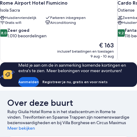
Rome Airport Hotel Fiumicino
Cardo R
Isola Sacra
Ostiense
Huisdiervriendelijk
Parkeren inbegrepen
Zwemb
Gratis wifi
Airconditioning
Huisdier
8.0
9.2
Zeer goed
Fanta
8,0
9,2
van
van
1.010 beoordelingen
116 b
10,
10,
De
€ 163
Zeer
Fantastisc
prijs
inclusief belastingen en toeslagen
goed,
116
is
9 aug - 10 aug
1.010
beoordel
€ 163
beoordelingen
Meld je aan om de in aanmerking komende kortingen en
extra's te zien. Meer beloningen voor meer avonturen!
Aanmelden
Registreer je nu, gratis en voor niets
Over deze buurt
Ruby Giulia Hotel Rome is in het stadscentrum in Rome te
vinden. Trevifontein en Spaanse Trappen zijn noemenswaardige
bezienswaardigheden en bij Villa Borghese en Circus Maximus
kun je van het natuurschoon in de omgeving genieten. Wil je
Meer bekijken
tijdens je bezoek graag van een evenement of wedstrijd