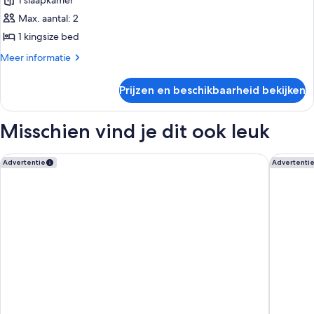
1 slaapkamer
voor
Max. aantal: 2
Wow
laden
1 kingsize bed
Meer
Meer informatie
details
over
Prijzen en beschikbaarheid bekijken
Wow
Misschien vind je dit ook leuk
Rome Airport Hotel Fiumicino
Cardo R
Advertentie
Advertenti