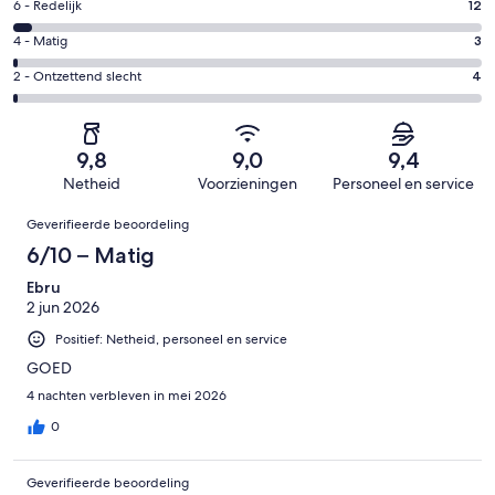
Uitstekend.
Gastenscore:
6 - Redelijk
12
-
250
6
Goed.
Gastenscore:
4 - Matig
3
van
-
50
4
319
Redelijk.
Gastenscore:
2 - Ontzettend slecht
4
van
-
beoordelingen
12
2
319
Matig.
van
-
beoordelingen
3
319
Ontzettend
van
9,8
9,0
9,4
beoordelingen
slecht.
319
Netheid
Voorzieningen
Personeel en service
4
beoordelingen
Beoordelingen
van
Geverifieerde beoordeling
319
6/10 – Matig
beoordelingen
Ebru
2 jun 2026
Positief: Netheid, personeel en service
GOED
4 nachten verbleven in mei 2026
0
Geverifieerde beoordeling