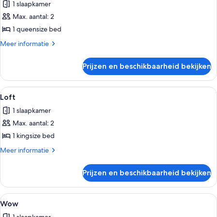
1 slaapkamer
voor
Max. aantal: 2
Lovely
laden
1 queensize bed
Meer
Meer informatie
details
over
Prijzen en beschikbaarheid bekijken
Lovely
Alle
Een moderne hotelkamer met een groot 
9
Loft
foto's
1 slaapkamer
voor
Max. aantal: 2
Loft
laden
1 kingsize bed
Meer
Meer informatie
details
over
Prijzen en beschikbaarheid bekijken
Loft
Alle
Een moderne hotelkamer met een groot 
11
Wow
foto's