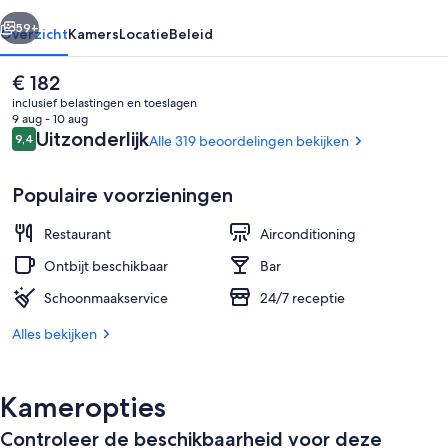
rige
Volgende
59+
Overzicht
Kamers
Locatie
Beleid
De
€ 182
huidige
inclusief belastingen en toeslagen
prijs
9 aug - 10 aug
is
Beoordelingen
Uitzonderlijk
9,4
Alle 319 beoordelingen bekijken
9,4 op 10 –
€ 182
Populaire voorzieningen
Restaurant
Airconditioning
Dakterras
Ontbijt beschikbaar
Bar
Schoonmaakservice
24/7 receptie
Alles bekijken
Kameropties
Controleer de beschikbaarheid voor deze