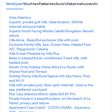
Verblijven
Vluchten
Pakketten
Auto's
Vakantiehuizen
Activiteit
L
Vista Atlantico
i
L
Superb, private golf villa. Ideal location. 300mb
n
i
Internet and pool table.
k
n
L
Superb South Facing Monte Castillo Bungalow. Recent
o
k
i
refurb.
p
o
n
L
Villa Anna - Beautiful exclusive Villa with pool
e
p
k
i
L
Exclusive Family Villa. Spa, Ocean-View. Heated Pool,
n
e
o
n
i
A/C, Playground, Cabana
t
n
p
k
n
L
Villa Ocean Paradise by Villa Plus
d
t
e
o
k
i
L
Relax in a beautiful air conditioned 3 bed villa, with
e
d
n
p
o
n
i
heated pool.
p
e
t
e
p
k
n
L
Adults-Only Holiday Home Alma Eco-Rustic with
a
p
d
n
e
o
k
i
Shared Pool and Terrace
g
a
e
t
n
p
o
n
L
Holiday Home Villa Rural Sajoná with Sea Views, Pool
i
g
p
d
t
e
p
k
i
and Wi-Fi
n
i
a
e
d
n
e
o
n
L
Villa with private pool, fiber optic internet, close to the
a
n
g
p
e
t
n
p
k
i
sea, sheltered courtyard
V
a
i
a
p
d
t
e
o
n
L
Plus Casa Atlantica Morro Jable 663 BY PVL
i
S
n
g
a
e
d
n
p
k
i
L
Private house in a beautiful place, on the beach of La
s
u
a
i
g
p
e
t
e
o
n
i
Pared. privacy and nature
t
p
S
n
i
a
p
d
n
p
k
n
L
Apartment Casa Cristof - COSTA CALMA - 4 persons -
a
e
u
a
n
g
a
e
t
e
o
k
i
WiFi - 4 terraces