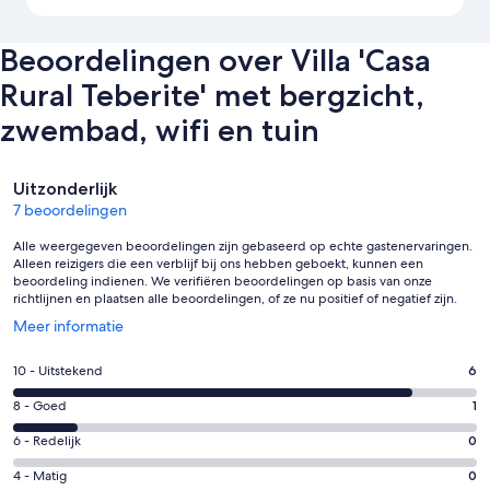
Beoordelingen over Villa 'Casa
Rural Teberite' met bergzicht,
zwembad, wifi en tuin
Beoordelingen
Uitzonderlijk
7 beoordelingen
Alle weergegeven beoordelingen zijn gebaseerd op echte gastenervaringen.
Alleen reizigers die een verblijf bij ons hebben geboekt, kunnen een
beoordeling indienen. We verifiëren beoordelingen op basis van onze
richtlijnen en plaatsen alle beoordelingen, of ze nu positief of negatief zijn.
Opent
Meer informatie
in
een
Gastenscore:
10 - Uitstekend
6
nieuw
10
venster
Gastenscore:
8 - Goed
1
-
8
Uitstekend.
Gastenscore:
6 - Redelijk
0
-
6
6
Goed.
Gastenscore:
4 - Matig
0
van
-