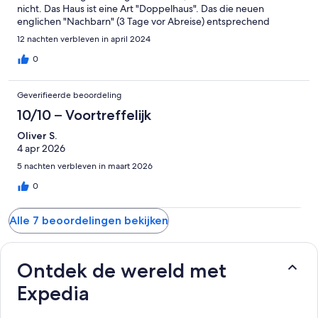
nicht. Das Haus ist eine Art "Doppelhaus". Das die neuen
englichen "Nachbarn" (3 Tage vor Abreise) entsprechend
hörbar auffielen war etwas verstörend. Trotz allen, das Haus ist
12 nachten verbleven in april 2024
super.
0
Geverifieerde beoordeling
10/10 – Voortreffelijk
Oliver S.
4 apr 2026
5 nachten verbleven in maart 2026
0
Alle 7 beoordelingen bekijken
Ontdek de wereld met
Expedia