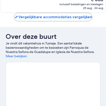
Uitzonderlijk,
prijs
6
inclusief belastingen en toeslagen
is
25 aug - 26 aug
beoordelingen
€ 683
Vergelijkbare accommodaties vergelijken
Over deze buurt
Je vindt dit vakantiehuis in Tuineje. Een aantal lokale
bezienswaardigheden om te bezoeken zijn Parroquia de
Nuestra Señora de Guadalupe en Iglesia de Nuestra Señora.
Heb je bovendien zin om het natuurschoon in de omgeving te
Meer bekijken
bewonderen? Neem dan een kijkje bij Cuchillos de Vigan en
Playa de Gran Tarajal.
Bekijk onze reisgids voor Tuineje
Meer vakantiehuizen in Tuineje