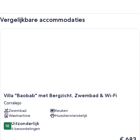
Vergelijkbare accommodaties
Villa "Baobab" met Bergzicht, Zwembad & Wi-Fi
Villa
Villa "Baobab" met Bergzicht, Zwembad & Wi-Fi
"Baobab"
Corralejo
met
Zwembad
Keuken
Bergzicht,
Wasmachine
Huisdiervriendelijk
Zwembad
&
10.0
Uitzonderlijk
10
Wi-
van
6 beoordelingen
Fi
10,
De
€ 683
Corralejo