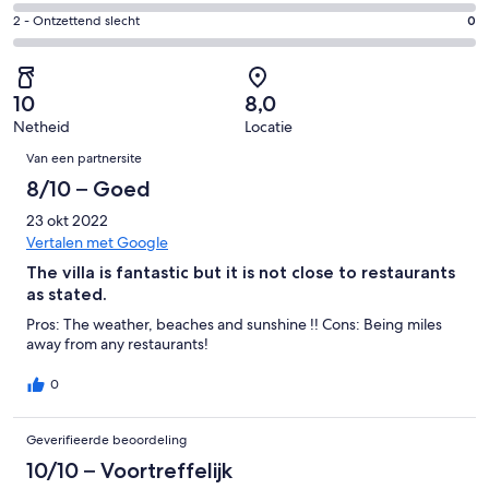
1
4
7
Redelijk.
Gastenscore:
2 - Ontzettend slecht
0
van
-
beoordelingen
0
2
7
Matig.
van
-
beoordelingen
0
7
Ontzettend
van
10
8,0
beoordelingen
slecht.
7
Netheid
Locatie
0
Beoordelingen
beoordelingen
van
Van een partnersite
7
8/10 – Goed
beoordelingen
23 okt 2022
Vertalen met Google
The villa is fantastic but it is not close to restaurants
as stated.
Pros: The weather, beaches and sunshine !! Cons: Being miles
away from any restaurants!
0
Geverifieerde beoordeling
10/10 – Voortreffelijk