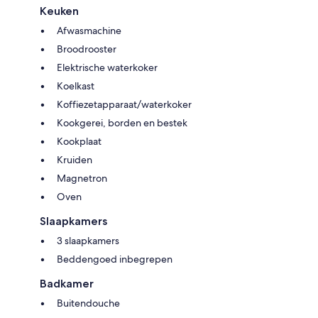
kosten.
Keuken
Afwasmachine
- Huisdieren: Alleen toegestaan na voorafgaande toestemming. Per
huisdier en per nacht geldt een toeslag.
Broodrooster
Elektrische waterkoker
- Huisdieren toegestaan betaling 20,00 € per huisdier per nacht
Koelkast
Koffiezetapparaat/waterkoker
Kookgerei, borden en bestek
Kookplaat
Kruiden
Magnetron
Oven
Slaapkamers
3 slaapkamers
Beddengoed inbegrepen
Badkamer
Buitendouche