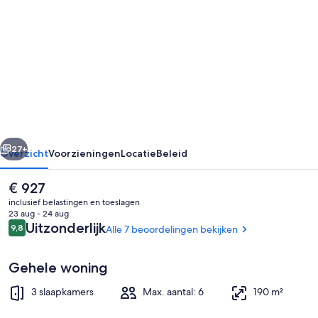
voor
Villa
'Casa
Rural
Teberite'
met
bergzicht,
rige
Volgende
zwembad,
27+
Overzicht
Voorzieningen
Locatie
Beleid
wifi
De
€ 927
en
huidige
inclusief belastingen en toeslagen
tuin
prijs
23 aug - 24 aug
is
Beoordelingen
Uitzonderlijk
9,8
Alle 7 beoordelingen bekijken
9,8 op 10 –
€ 927
Gehele woning
3 slaapkamers
Max. aantal: 6
190 m²
Zwembad