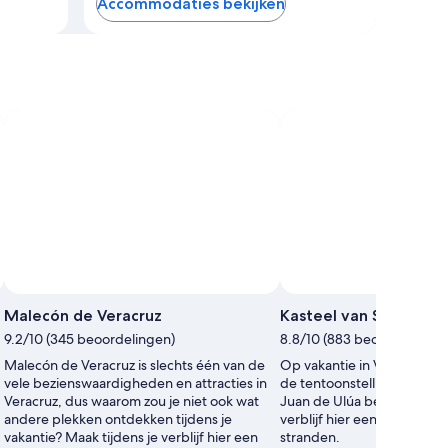
Accommodaties bekijken
Malecón de Veracruz
Kasteel van San Juan 
9.2/10 (345 beoordelingen)
8.8/10 (883 beoordelingen
Malecón de Veracruz is slechts één van de
Op vakantie in Veracruz ku
vele bezienswaardigheden en attracties in
de tentoonstellingen in Ka
Veracruz, dus waarom zou je niet ook wat
Juan de Ulúa bekijken. Maa
andere plekken ontdekken tijdens je
verblijf hier een wandeling
vakantie? Maak tijdens je verblijf hier een
stranden.