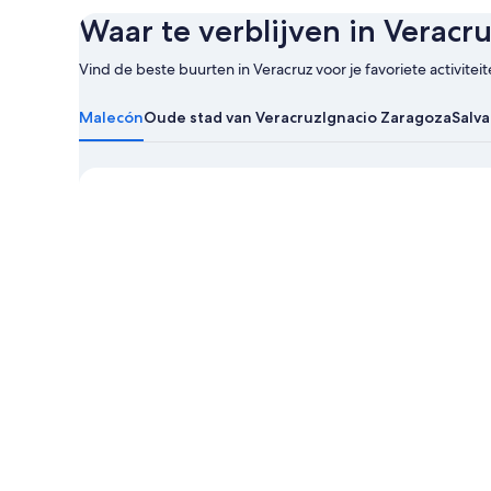
Waar te verblijven in Veracr
Vind de beste buurten in Veracruz voor je favoriete activiteit
Meer
informatie
Malecón
Oude stad van Veracruz
Ignacio Zaragoza
Salva
over
Veracruz