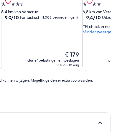
4.5-
4.0-
sterrenaccommodatie
sterrenaccommodatie
6,4 km van Veracruz
6,8 km van Veracruz
9.0
9.4
9,0/10
9,4/10
Fantastisch
Uitzonderlijk
(1.008 beoordelingen)
(1.
van
van
'El check in no fue de mi 
10,
10,
Minder weergeven
Fantastisch,
Uitzonderlijk,
(1.008
(1.978
beoordelingen)
beoordelingen)
De
€ 179
prijs
inclusief belastingen en toeslagen
inclusief belast
is
9 aug - 10 aug
€ 179
id kunnen wijzigen. Mogelijk gelden er extra voorwaarden.