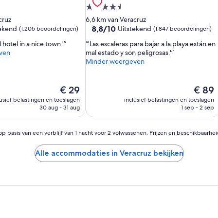
4.5-
mmodatie
sterrenaccommodatie
cruz
6,6 km van Veracruz
8.8
8,8/10
tekend
Uitstekend
(1.205 beoordelingen)
(1.847 beoordelingen)
van
ul hotel in a nice town '
'Las escaleras para bajar a la playa están en
10,
ven
mal estado y son peligrosas.'
Uitstekend,
Minder weergeven
(1.847
n)
beoordelingen)
De
De
€ 29
€ 89
prijs
prijs
lusief belastingen en toeslagen
inclusief belastingen en toeslagen
is
is
30 aug - 31 aug
1 sep - 2 sep
€ 29
€ 89
op basis van een verblijf van 1 nacht voor 2 volwassenen. Prijzen en beschikbaarhe
Alle accommodaties in Veracruz bekijken