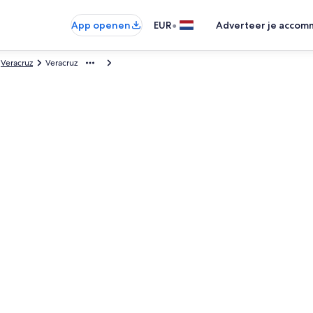
•
App openen
EUR
Adverteer je accom
Veracruz
Veracruz