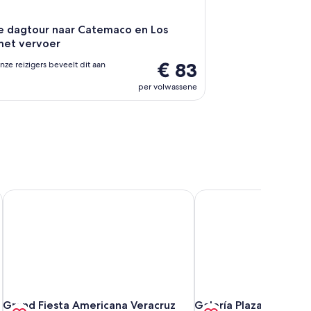
e dagtour naar Catemaco en Los
met vervoer
€ 83
nze reizigers beveelt dit aan
per volwassene
Grand Fiesta Americana Veracruz
Galería Plaza Veracruz 
Grand Fiesta Americana Veracruz
Galería Plaza Veracruz 
Grand Fiesta Americana Veracruz
Galería Plaza Veracruz