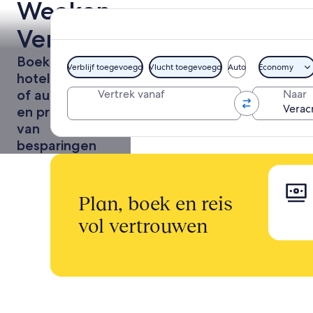
Weekendje
Veracruz
Boek een
Verblijf toegevoegd
Vlucht toegevoegd
Auto
Economy
hotel + vlucht
of auto samen
Vertrek vanaf
Naar
en profiteer
van
besparingen
Plan, boek en reis
vol vertrouwen