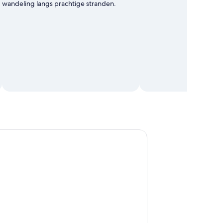
wandeling langs prachtige stranden.
dagtour naar Catemaco en Los Tuxtlas met vervoer