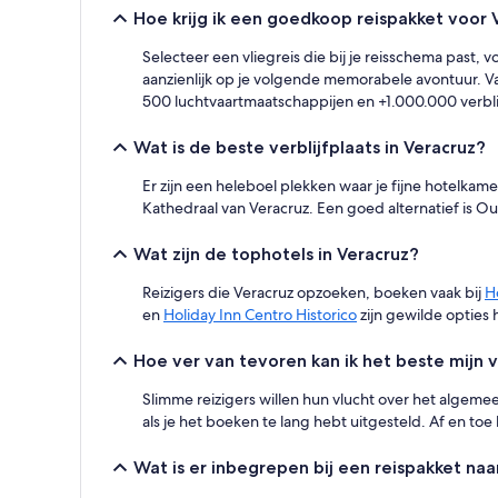
op
Hoe krijg ik een goedkoop reispakket voor 
basis
van
Selecteer een vliegreis die bij je reisschema past, 
een
aanzienlijk op je volgende memorabele avontuur. Va
verblijf
500 luchtvaartmaatschappijen en +1.000.000 verblijve
van
1
nacht
Wat is de beste verblijfplaats in Veracruz?
voor
2
Er zijn een heleboel plekken waar je fijne hotelkam
volwassenen.
Kathedraal van Veracruz. Een goed alternatief is O
Prijzen
en
Wat zijn de tophotels in Veracruz?
beschikbaarheid
kunnen
Reizigers die Veracruz opzoeken, boeken vaak bij
H
wijzigen.
en
Holiday Inn Centro Historico
zijn gewilde opties h
Mogelijk
gelden
Hoe ver van tevoren kan ik het beste mijn 
er
extra
Slimme reizigers willen hun vlucht over het algemee
voorwaarden.
als je het boeken te lang hebt uitgesteld. Af en toe
Wat is er inbegrepen bij een reispakket naa