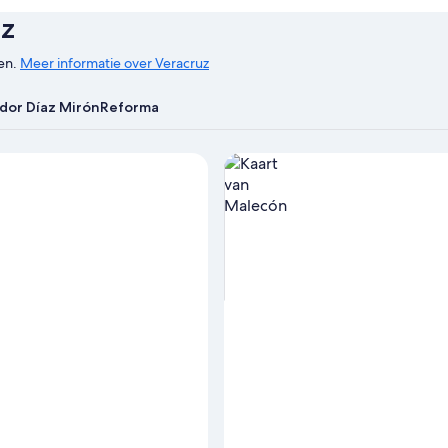
uz
en.
Meer informatie over Veracruz
dor Díaz Mirón
Reforma
Accommodaties in Malecón op 