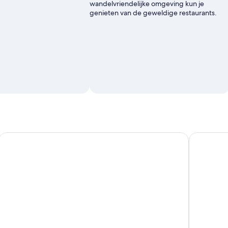
wandelvriendelijke omgeving kun je
genieten van de geweldige restaurants.
heden
Van Veracruz: San Juan de Ulua Gevangenis Tour
Volledige 