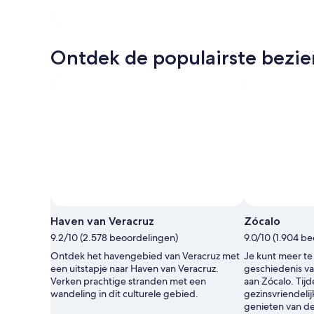
Ontdek de populairste bezi
Haven van Veracruz
Zócalo
9.2/10 (2.578 beoordelingen)
9.0/10 (1.904 b
Ontdek het havengebied van Veracruz met
Je kunt meer t
een uitstapje naar Haven van Veracruz.
geschiedenis v
Verken prachtige stranden met een
aan Zócalo. Tijde
wandeling in dit culturele gebied.
gezinsvriendeli
genieten van de