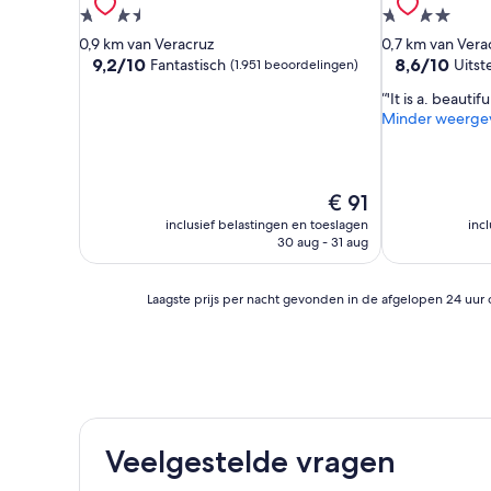
3.5-
4.0-
sterrenaccommodatie
sterrenacco
0,9 km van Veracruz
0,7 km van Vera
9.2
8.6
9,2/10
8,6/10
Fantastisch
Uits
(1.951 beoordelingen)
van
van
'It is a. beautif
10,
10,
Minder weerge
Fantastisch,
Uitstekend,
(1.951
(1.205
beoordelingen)
beoordelinge
De
€ 91
prijs
inclusief belastingen en toeslagen
inc
is
30 aug - 31 aug
€ 91
Laagste
Laagste prijs per nacht gevonden in de afgelopen 24 uur 
prijs
per
nacht
gevonden
in
de
afgelopen
Veelgestelde vragen
24
uur