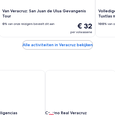
Van Veracruz: San Juan de Ulua Gevangenis
Volledig
Tour
Tuxtlas 
€ 32
0
% van onze reizigers beveelt dit aan
100
% van o
per volwassene
Alle activiteiten in Veracruz bekijken
ligencias
Camino Real Veracruz
ligencias
Camino Real Veracruz
ligencias
Camino Real Veracruz