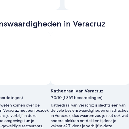
enswaardigheden in Veracruz
Kathedraal van Veracruz
eoordelingen)
9.0/10 (1.369 beoordelingen)
e weten komen over de
Kathedraal van Veracruz is slechts één van
an Veracruz met een bezoek
de vele bezienswaardigheden en attracties
ns je verblijf in deze
in Veracruz, dus waarom zou je niet ook wat
jke omgeving kun je
andere plekken ontdekken tijdens je
 geweldige restaurants.
vakantie? Tijdens je verblijf in deze