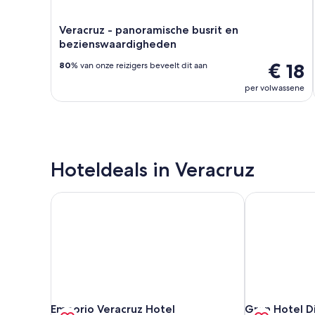
Veracruz - panoramische busrit en
bezienswaardigheden
€ 18
80
% van onze reizigers beveelt dit aan
per volwassene
Hoteldeals in Veracruz
Emporio Veracruz Hotel
Gran Hotel Di
Emporio Veracruz Hotel
Gran Hotel Di
Emporio Veracruz Hotel
Gran Hotel Di