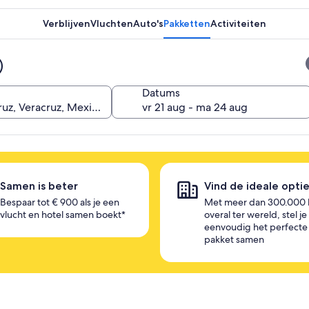
Verblijven
Vluchten
Auto's
Pakketten
Activiteiten
Datums
Samen is beter
Vind de ideale opti
Bespaar tot € 900 als je een
Met meer dan 300.000 
vlucht en hotel samen boekt*
overal ter wereld, stel je
eenvoudig het perfecte
pakket samen