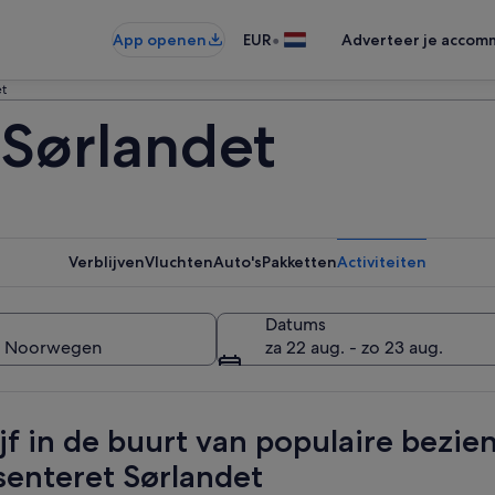
•
App openen
EUR
Adverteer je accom
et
 Sørlandet
Verblijven
Vluchten
Auto's
Pakketten
Activiteiten
Datums
za 22 aug. - zo 23 aug.
ijf in de buurt van populaire bezi
senteret Sørlandet