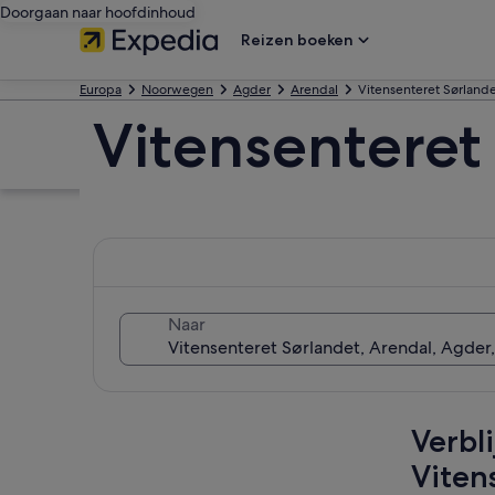
Doorgaan naar hoofdinhoud
Reizen boeken
Europa
Noorwegen
Agder
Arendal
Vitensenteret Sørland
Vitensenteret
Naar
Kaart verkennen
Verbl
Viten