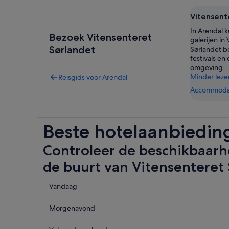
Vitensent
In Arendal k
Bezoek Vitensenteret
galerijen in
Sørlandet
Sørlandet b
festivals en
omgeving.
Minder leze
Reisgids voor Arendal
Accommodat
Beste hotelaanbieding
Controleer de beschikbaarhe
de buurt van Vitensenteret
Controleer
Vandaag
de
prijzen
Controleer
Morgenavond
in
de