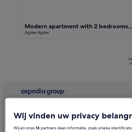
Modern apartment with 2 bedrooms
in Arendal
Agder Agder
La
n
Bedrijf
Ontdekk
Wij vinden uw privacy belangr
Over ons
Reisgids Ne
Vacatures
Hotels in N
Wij en onze
16
partners slaan informatie, zoals unieke identificat