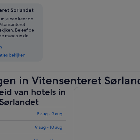
eret Sørlandet
un je een keer de
 Vitensenteret
ekijken. Beleef de
 de musea in de
n
ies bekijken
en in Vitensenteret Sørlan
id van hotels in
 Sørlandet
8 aug - 9 aug
9 aug - 10 aug