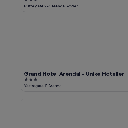
3
out
Østre gate 2-4 Arendal Agder
of
5
Grand Hotel Arendal - Unike Hoteller
Grand Hotel Arendal - Unike Hoteller
3
out
Vestregate 11 Arendal
of
5
Modern apartment with 2 bedrooms in Arendal