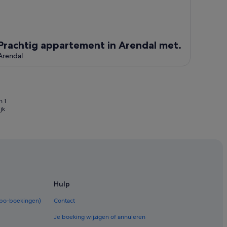
Prachtig appartement in Arendal met.
Arendal
n 1
jk
Hulp
rbo-boekingen)
Contact
Je boeking wijzigen of annuleren