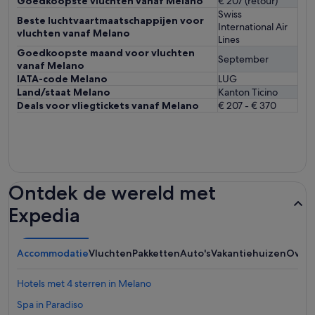
Goedkoopste vluchten vanaf Melano
€ 207 (retour)
Swiss
Beste luchtvaartmaatschappijen voor
International Air
vluchten vanaf Melano
Lines
Goedkoopste maand voor vluchten
September
vanaf Melano
IATA-code Melano
LUG
Land/staat Melano
Kanton Ticino
Deals voor vliegtickets vanaf Melano
€ 207 - € 370
Ontdek de wereld met
Expedia
Accommodatie
Vluchten
Pakketten
Auto's
Vakantiehuizen
Overi
Hotels met 4 sterren in Melano
Spa in Paradiso