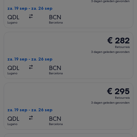
3
3 dagen geleden gevonden
dagen
za. 19 sep - za. 26 sep
geleden
QDL
BCN
gevonden
Lugano
Barcelona
De Swiss International Air Lines-vlucht die vertrekt op za. 
€ 282
€ 282
Retourreis,
Retourreis
3
3 dagen geleden gevonden
dagen
za. 19 sep - za. 26 sep
geleden
QDL
BCN
gevonden
Lugano
Barcelona
De Swiss International Air Lines-vlucht die vertrekt op za. 
€ 295
€ 295
Retourreis,
Retourreis
3
3 dagen geleden gevonden
dagen
za. 19 sep - za. 26 sep
geleden
QDL
BCN
gevonden
Lugano
Barcelona
De Swiss International Air Lines-vlucht die vertrekt op za. 