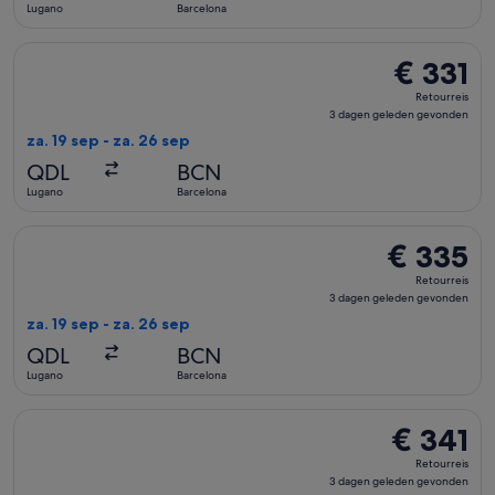
Lugano
Barcelona
De Swiss International Air Lines-vlucht die vertrekt op za. 
€ 331
€ 331
Retourreis,
Retourreis
3
3 dagen geleden gevonden
dagen
za. 19 sep - za. 26 sep
geleden
QDL
BCN
gevonden
Lugano
Barcelona
De Swiss International Air Lines-vlucht die vertrekt op za. 
€ 335
€ 335
Retourreis,
Retourreis
3
3 dagen geleden gevonden
dagen
za. 19 sep - za. 26 sep
geleden
QDL
BCN
gevonden
Lugano
Barcelona
De Swiss International Air Lines-vlucht die vertrekt op za. 
€ 341
€ 341
Retourreis,
Retourreis
3
3 dagen geleden gevonden