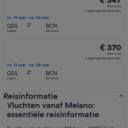
€ 347
Retourreis,
Retourreis
3
3 dagen geleden gevonden
dagen
za. 19 sep - za. 26 sep
geleden
QDL
BCN
gevonden
Lugano
Barcelona
De Swiss International Air Lines-vlucht die vertrekt op za. 
€ 370
€ 370
Retourreis,
Retourreis
3
3 dagen geleden gevonden
dagen
za. 19 sep - za. 26 sep
geleden
QDL
BCN
gevonden
Lugano
Barcelona
Reisinformatie
Vluchten vanaf Melano:
essentiële reisinformatie