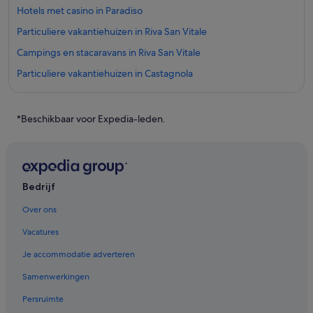
Hotels met casino in Paradiso
Particuliere vakantiehuizen in Riva San Vitale
Campings en stacaravans in Riva San Vitale
Particuliere vakantiehuizen in Castagnola
Cottages in Paradiso
Campings en stacaravans in Paradiso
*Beschikbaar voor Expedia-leden.
Campings en stacaravans in Melano
Campings en stacaravans in Vico Morcote
Particuliere vakantiehuizen in Vico Morcote
Bedrijf
Campings en stacaravans in Maroggia
Over ons
Campings en stacaravans in Mendrisio
Vacatures
Appartementen in Rovio
Je accommodatie adverteren
Hotels in Morcote
Samenwerkingen
Hotels in Capolago
Persruimte
Hotels in Brusino Arsizio