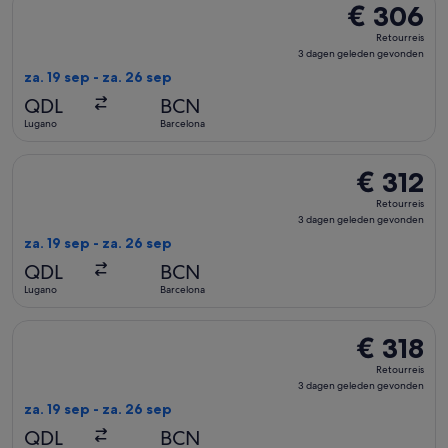
€ 306
€ 306
Retourreis,
Retourreis
3
3 dagen geleden gevonden
dagen
za. 19 sep - za. 26 sep
geleden
QDL
BCN
gevonden
Lugano
Barcelona
De Swiss International Air Lines-vlucht die vertrekt op za. 
€ 312
€ 312
Retourreis,
Retourreis
3
3 dagen geleden gevonden
dagen
za. 19 sep - za. 26 sep
geleden
QDL
BCN
gevonden
Lugano
Barcelona
De Swiss International Air Lines-vlucht die vertrekt op za. 
€ 318
€ 318
Retourreis,
Retourreis
3
3 dagen geleden gevonden
dagen
za. 19 sep - za. 26 sep
geleden
QDL
BCN
gevonden