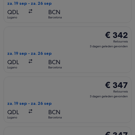
dagen
za. 19 sep - za. 26 sep
geleden
QDL
BCN
gevonden
Lugano
Barcelona
De Swiss International Air Lines-vlucht die vertrekt op za. 
€ 342
€ 342
Retourreis,
Retourreis
3
3 dagen geleden gevonden
dagen
za. 19 sep - za. 26 sep
geleden
QDL
BCN
gevonden
Lugano
Barcelona
De Swiss International Air Lines-vlucht die vertrekt op za. 
€ 347
€ 347
Retourreis,
Retourreis
3
3 dagen geleden gevonden
dagen
za. 19 sep - za. 26 sep
geleden
QDL
BCN
gevonden
Lugano
Barcelona
De Swiss International Air Lines-vlucht die vertrekt op za. 
€ 347