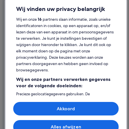
Privacy
Hotels in de buurt van Koffiemuseum Chicco d'Oro
Wij vinden uw privacy belangrijk
Hotels in Collina d'Oro
Cookies
Wij en onze
16
partners slaan informatie, zoals unieke
Hotels in Bissone
Gebruiksvoorwaarden
identificatoren in cookies, op een apparaat op, en/of
lezen deze van een apparaat in om persoonsgegevens
Juridische informatie/Contact
te verwerken. Je kunt je instellingen bevestigen of
Inhoudsrichtlijnen en inhoud rapporteren
wijzigen door hieronder te klikken. Je kunt dit ook op
elk moment doen op de pagina met onze
Hulp
privacyverklaring. Deze keuzes worden aan onze
partners doorgegeven en hebben geen invloed op
Contact
browsegegevens.
Je boeking wijzigen of annuleren
Wij en onze partners verwerken gegevens
Restitutieproces en tijdsbestek
voor de volgende doeleinden:
Boek een vlucht met airlinetegoed
Precieze geolocatiegegevens gebruiken. De
apparaatkenmerken actief scannen ter identificatie.
Internationale reisdocumenten
Informatie op een apparaat opslaan en/of openen.
Akkoord
Gepersonaliseerde advertenties en content, advertentie-
en contentmetingen, doelgroepenonderzoek en
ontwikkeling van diensten.
Partnerlijst (derden)
Alles afwijzen
© 2026 Expedia, Inc. - een bedrijf van Expedia Group. Alle rechten