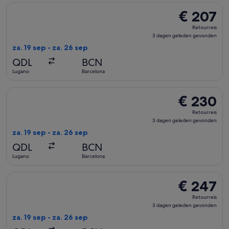
De Swiss International Air Lines-vlucht die vertrekt op za. 
€ 207
€ 207
Retourreis,
Retourreis
3
3 dagen geleden gevonden
dagen
za. 19 sep - za. 26 sep
geleden
QDL
BCN
gevonden
Lugano
Barcelona
De Swiss International Air Lines-vlucht die vertrekt op za. 
€ 230
€ 230
Retourreis,
Retourreis
3
3 dagen geleden gevonden
dagen
za. 19 sep - za. 26 sep
geleden
QDL
BCN
gevonden
Lugano
Barcelona
De Swiss International Air Lines-vlucht die vertrekt op za. 
€ 247
€ 247
Retourreis,
Retourreis
3
3 dagen geleden gevonden
dagen
za. 19 sep - za. 26 sep
geleden