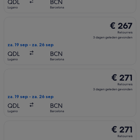
QDL
BCN
gevonden
Lugano
Barcelona
De Swiss International Air Lines-vlucht die vertrekt op za. 
€ 267
€ 267
Retourreis,
Retourreis
3
3 dagen geleden gevonden
dagen
za. 19 sep - za. 26 sep
geleden
QDL
BCN
gevonden
Lugano
Barcelona
De Swiss International Air Lines-vlucht die vertrekt op za. 
€ 271
€ 271
Retourreis,
Retourreis
3
3 dagen geleden gevonden
dagen
za. 19 sep - za. 26 sep
geleden
QDL
BCN
gevonden
Lugano
Barcelona
De Swiss International Air Lines-vlucht die vertrekt op za. 
€ 271
€ 271
Retourreis,
Retourreis