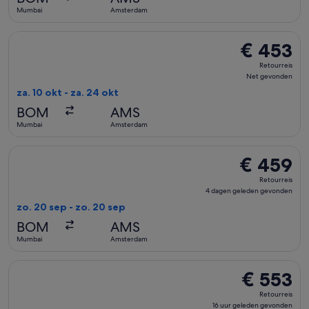
gevonden
Mumbai
Amsterdam
De Etihad Airways-vlucht die vertrekt op za. 10 okt van Mu
€ 453
€ 453
Retourreis,
Retourreis
Net
Net gevonden
gevonden
za. 10 okt - za. 24 okt
BOM
AMS
Mumbai
Amsterdam
De IndiGo-vlucht die vertrekt op zo. 20 sep van Mumbai na
€ 459
€ 459
Retourreis,
Retourreis
4
4 dagen geleden gevonden
dagen
zo. 20 sep - zo. 20 sep
geleden
BOM
AMS
gevonden
Mumbai
Amsterdam
De KLM-vlucht die vertrekt op vr. 6 nov van Mumbai naar Am
€ 553
€ 553
Retourreis,
Retourreis
16
16 uur geleden gevonden