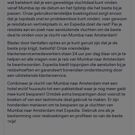
wat betekent dat je een geweldige vluchtdeal kunt vinden
vanaf Mumbai op de datum en het tijdstip die het beste bij je
passen. Onze gebruiksvriendelijke boekingstool zorgt ervoor
dat je topdeals snel en probleemloos kunt vinden; voer gewoon
je reisdata en vertrekplaats in, en Expedia doet de rest! Pas je
reisdata aan en zoek naar aansluitende vluchten om de beste
deal te vinden voor je vlucht van Mumbai naar Amsterdam!
Blader door tientallen opties en je kunt gerust zijn dat je de
beste prijs krijgt, beloofd! Onze vriendelijke
klantenservicemedewerkers staan 24 uur per dag klaar om je te
helpen en alle vragen over je reis van Mumbai naar Amsterdam
te beantwoorden. Expedia biedt topprijzen die aansluiten bij je
reisbehoeften en garandeert bovendien ondersteuning door
een uitstekende klantenservice.
Combineer je vlucht van Mumbai naar Amsterdam met een
hotel en/of huurauto tot een pakketdeal waar je nog meer geld
mee kunt besparen! Ontdek extra besparingen door vooruit te
boeken of van een lastminute deal gebruik te maken. Er zijn
honderden manieren om te besparen op je vluchten van
Mumbai naar Amsterdam met Expedia. Gebruik ons als je
bestemming voor reisboekingen en profiteer zo van de beste
prijs!