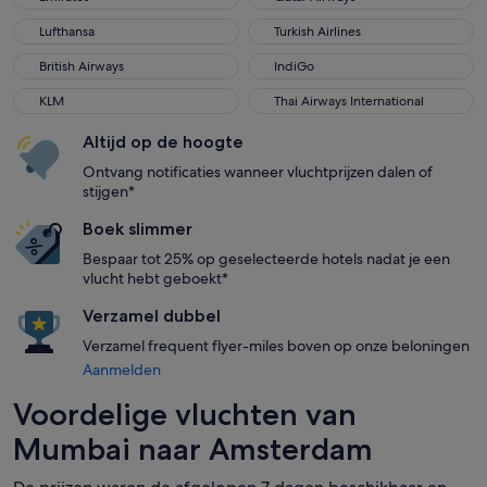
Lufthansa
Turkish Airlines
Lufthansa
Turkish Airlines
British Airways
IndiGo
British Airways
IndiGo
KLM
Thai Airways International
KLM
Thai Airways International
Altijd op de hoogte
Ontvang notificaties wanneer vluchtprijzen dalen of
stijgen*
Boek slimmer
Bespaar tot 25% op geselecteerde hotels nadat je een
vlucht hebt geboekt*
Verzamel dubbel
Verzamel frequent flyer-miles boven op onze beloningen
Aanmelden
Voordelige vluchten van
Mumbai naar Amsterdam