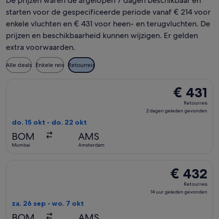
De prijzen waren de afgelopen 7 dagen beschikbaar en
starten voor de gespecificeerde periode vanaf € 214 voor
enkele vluchten en € 431 voor heen- en terugvluchten. De
prijzen en beschikbaarheid kunnen wijzigen. Er gelden
extra voorwaarden.
Alle deals
Enkele reis
Retourreis
De Kuwait Airways-vlucht die vertrekt op do. 15 okt van Mu
€ 431
€ 431
Retourreis,
Retourreis
2
2 dagen geleden gevonden
dagen
do. 15 okt - do. 22 okt
geleden
BOM
AMS
gevonden
Mumbai
Amsterdam
De Royal Jordanian-vlucht die vertrekt op za. 26 sep van M
€ 432
€ 432
Retourreis,
Retourreis
14
14 uur geleden gevonden
uur
za. 26 sep - wo. 7 okt
geleden
BOM
AMS