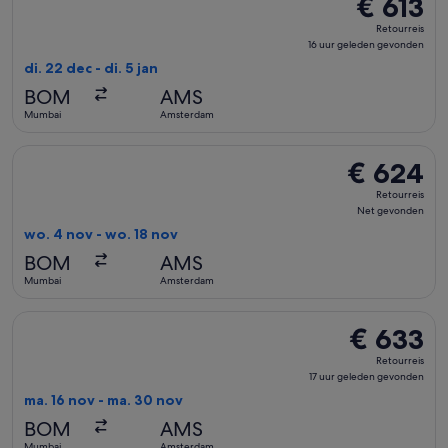
€ 613
€ 613
Retourreis,
Retourreis
16
16 uur geleden gevonden
uur
di. 22 dec - di. 5 jan
geleden
BOM
AMS
gevonden
Mumbai
Amsterdam
De Qatar Airways-vlucht die vertrekt op wo. 4 nov van Mum
€ 624
€ 624
Retourreis,
Retourreis
Net
Net gevonden
gevonden
wo. 4 nov - wo. 18 nov
BOM
AMS
Mumbai
Amsterdam
De Oman Air-vlucht die vertrekt op ma. 16 nov van Mumbai 
€ 633
€ 633
Retourreis,
Retourreis
17
17 uur geleden gevonden
uur
ma. 16 nov - ma. 30 nov
geleden
BOM
AMS
gevonden
Mumbai
Amsterdam