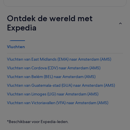
Ontdek de wereld met
Expedia
Vluchten
Vluchten van East Midlands (EMA) naar Amsterdam (AMS)
Vluchten van Cordova (CDV) naar Amsterdam (AMS)
Vluchten van Belém (BEL) naar Amsterdam (AMS)
Vluchten van Guatemala-stad (GUA) naar Amsterdam (AMS)
Vluchten van Limoges (LIG) naar Amsterdam (AMS)
Vluchten van Victoriavallen (VFA) naar Amsterdam (AMS)
Vluchten van Chattanooga (CHA) naar Amsterdam (AMS)
Vluchten van Chongqing (CKG) naar Amsterdam (AMS)
*Beschikbaar voor Expedia-leden.
Vluchten van Molde (MOL) naar Amsterdam (AMS)