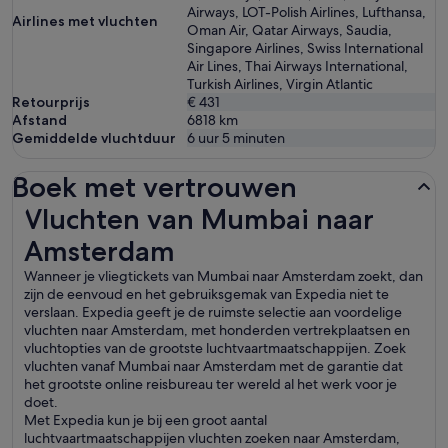
Airways, LOT-Polish Airlines, Lufthansa,
Airlines met vluchten
Oman Air, Qatar Airways, Saudia,
Singapore Airlines, Swiss International
Air Lines, Thai Airways International,
Turkish Airlines, Virgin Atlantic
Retourprijs
€ 431
Afstand
6818
km
Gemiddelde vluchtduur
6 uur 5 minuten
Boek met vertrouwen
Vluchten van Mumbai naar Amsterdam
Vluchten van Mumbai naar
Amsterdam
Wanneer je vliegtickets van Mumbai naar Amsterdam zoekt, dan
zijn de eenvoud en het gebruiksgemak van Expedia niet te
verslaan. Expedia geeft je de ruimste selectie aan voordelige
vluchten naar Amsterdam, met honderden vertrekplaatsen en
vluchtopties van de grootste luchtvaartmaatschappijen. Zoek
vluchten vanaf Mumbai naar Amsterdam met de garantie dat
het grootste online reisbureau ter wereld al het werk voor je
doet.
Met Expedia kun je bij een groot aantal
luchtvaartmaatschappijen vluchten zoeken naar Amsterdam,