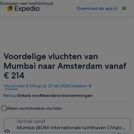
Doorgaan naar hoofdinhoud
Download de app
Voordelige vluchten van
Mumbai naar Amsterdam vanaf
€ 214
Opent
Vlucht voor € 214 op di. 27 okt 2026 bekijken
in
Retour
Enkele reis
Meerdere bestemmingen
een
nieuw
venster
Alleen rechtstreekse vluchten
Vertrek vanaf
Mumbai (BOM-Internationale luchthaven Chhatrapati S