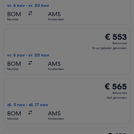
uur
vr. 6 nov - vr. 20 nov
geleden
BOM
AMS
gevonden
Mumbai
Amsterdam
De Air France-vlucht die vertrekt op vr. 6 nov van Mumbai n
€ 553
€ 553
Retourreis,
Retourreis
16
16 uur geleden gevonden
uur
vr. 6 nov - vr. 20 nov
geleden
BOM
AMS
gevonden
Mumbai
Amsterdam
De Swiss International Air Lines-vlucht die vertrekt op di.
€ 565
€ 565
Retourreis,
Retourreis
Net
Net gevonden
gevonden
di. 3 nov - di. 17 nov
BOM
AMS
Mumbai
Amsterdam
De Lufthansa-vlucht die vertrekt op di. 22 dec van Mumbai n