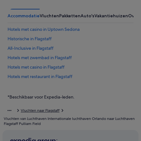
Accommodatie
Vluchten
Pakketten
Auto's
Vakantiehuizen
Overi
Hotels met casino in Uptown Sedona
Historische in Flagstaff
All-Inclusive in Flagstaff
Hotels met zwembad in Flagstaff
Hotels met casino in Flagstaff
Hotels met restaurant in Flagstaff
Luxe in Sedona
Romantische in Sedona
*Beschikbaar voor Expedia-leden.
Historische in Sedona
Vluchten naar Flagstaff
Hotels in de buurt van Sedona Skatepark
Vluchten van Luchthaven Internationale luchthaven Orlando naar Luchthaven
Hotels in Mormon Lake
Flagstaff Pulliam Field
Hotels in de buurt van Riordon Mansion