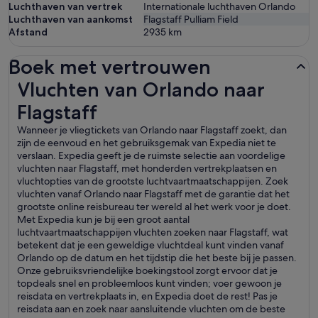
Luchthaven van vertrek
Internationale luchthaven Orlando
Luchthaven van aankomst
Flagstaff Pulliam Field
Afstand
2935
km
Boek met vertrouwen
Vluchten van Orlando naar Flagstaff
Vluchten van Orlando naar
Flagstaff
Wanneer je vliegtickets van Orlando naar Flagstaff zoekt, dan
zijn de eenvoud en het gebruiksgemak van Expedia niet te
verslaan. Expedia geeft je de ruimste selectie aan voordelige
vluchten naar Flagstaff, met honderden vertrekplaatsen en
vluchtopties van de grootste luchtvaartmaatschappijen. Zoek
vluchten vanaf Orlando naar Flagstaff met de garantie dat het
grootste online reisbureau ter wereld al het werk voor je doet.
Met Expedia kun je bij een groot aantal
luchtvaartmaatschappijen vluchten zoeken naar Flagstaff, wat
betekent dat je een geweldige vluchtdeal kunt vinden vanaf
Orlando op de datum en het tijdstip die het beste bij je passen.
Onze gebruiksvriendelijke boekingstool zorgt ervoor dat je
topdeals snel en probleemloos kunt vinden; voer gewoon je
reisdata en vertrekplaats in, en Expedia doet de rest! Pas je
reisdata aan en zoek naar aansluitende vluchten om de beste