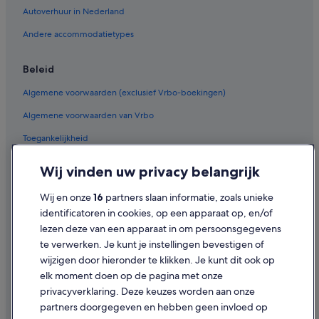
Hotels in de buurt van Humphreys Peak
Autoverhuur in Nederland
Hotels in de buurt van West of the Moon Gallery
Andere accommodatietypes
Hotels met 4 sterren in Flagstaff
Hotels met 5 sterren in Flagstaff
Beleid
Hotelresorts in Sedona
Algemene voorwaarden (exclusief Vrbo-boekingen)
Motels in Sedona
Algemene voorwaarden van Vrbo
B&B in Sedona
Toegankelijkheid
Motels in Flagstaff
Privacy
Wij vinden uw privacy belangrijk
Hotelresorts in Flagstaff
Cookies
B&B in Flagstaff
Wij en onze
16
partners slaan informatie, zoals unieke
Gebruiksvoorwaarden
identificatoren in cookies, op een apparaat op, en/of
Campings en stacaravans in Flagstaff
lezen deze van een apparaat in om persoonsgegevens
Juridische informatie/Contact
Particuliere vakantiehuizen in Flagstaff
te verwerken. Je kunt je instellingen bevestigen of
Inhoudsrichtlijnen en inhoud rapporteren
wijzigen door hieronder te klikken. Je kunt dit ook op
Blokhutten in Kachina Village
elk moment doen op de pagina met onze
Best Western-hotels in Flagstaff
Hulp
privacyverklaring. Deze keuzes worden aan onze
partners doorgegeven en hebben geen invloed op
Contact