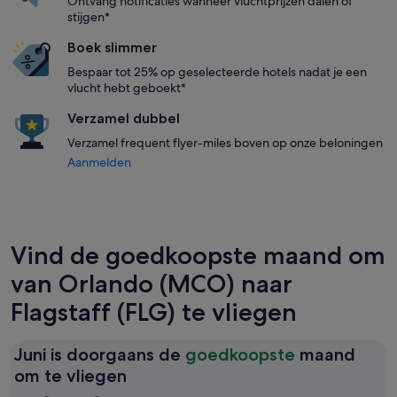
Ontvang notificaties wanneer vluchtprijzen dalen of
stijgen*
Boek slimmer
Bespaar tot 25% op geselecteerde hotels nadat je een
vlucht hebt geboekt*
Verzamel dubbel
Verzamel frequent flyer-miles boven op onze beloningen
Aanmelden
Vind de goedkoopste maand om
van Orlando (MCO) naar
Flagstaff (FLG) te vliegen
Juni is doorgaans de
goedkoopste
maand
Juni
om te vliegen
is