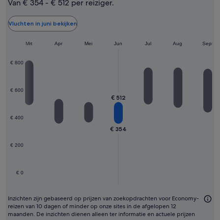
Van € 354 - € 512 per reiziger.
doorgaans
de
Vluchten in juni bekijken
goedkoopste
eb
Mrt
Apr
maand
Mei
Jun
Jul
Aug
Sept
om
€ 800
te
vliegen
€ 600
€ 512
€ 400
€ 354
€ 200
€ 0
Inzichten zijn gebaseerd op prijzen van zoekopdrachten voor Economy-
reizen van 10 dagen of minder op onze sites in de afgelopen 12
maanden. De inzichten dienen alleen ter informatie en actuele prijzen