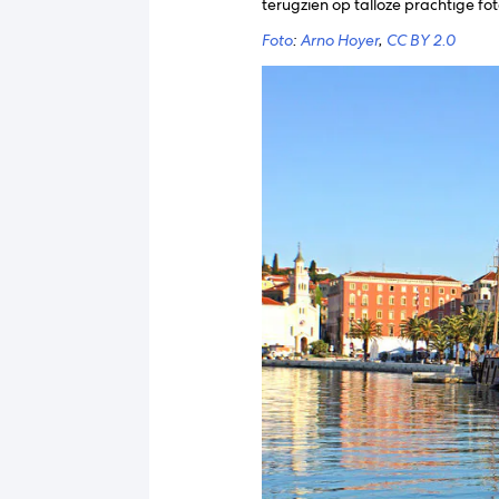
terugzien op talloze prachtige fo
Foto
:
Arno Hoyer
,
CC BY 2.0