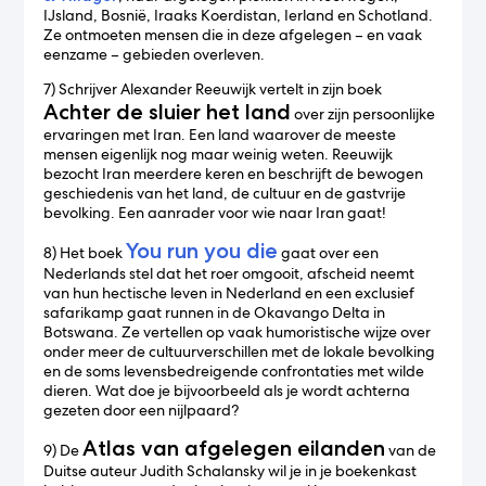
IJsland, Bosnië, Iraaks Koerdistan, Ierland en Schotland.
Ze ontmoeten mensen die in deze afgelegen – en vaak
eenzame – gebieden overleven.
7) Schrijver Alexander Reeuwijk vertelt in zijn boek
Achter de sluier het land
over zijn persoonlijke
ervaringen met Iran. Een land waarover de meeste
mensen eigenlijk nog maar weinig weten. Reeuwijk
bezocht Iran meerdere keren en beschrijft de bewogen
geschiedenis van het land, de cultuur en de gastvrije
bevolking. Een aanrader voor wie naar Iran gaat!
You run you die
8) Het boek
gaat over een
Nederlands stel dat het roer omgooit, afscheid neemt
van hun hectische leven in Nederland en een exclusief
safarikamp gaat runnen in de Okavango Delta in
Botswana. Ze vertellen op vaak humoristische wijze over
onder meer de cultuurverschillen met de lokale bevolking
en de soms levensbedreigende confrontaties met wilde
dieren. Wat doe je bijvoorbeeld als je wordt achterna
gezeten door een nijlpaard?
Atlas van afgelegen eilanden
9) De
van de
Duitse auteur Judith Schalansky wil je in je boekenkast