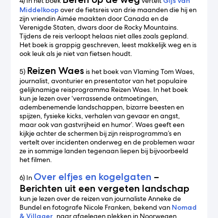
4) In het boek
vertelt
Gijs van
Middelkoop
over de fietsreis van drie maanden die hij en
zijn vriendin Aimée maakten door Canada en de
Verenigde Staten, dwars door de Rocky Mountains.
Tijdens de reis verloopt helaas niet alles zoals gepland.
Het boek is grappig geschreven, leest makkelijk weg en is
ook leuk als je niet van fietsen houdt.
Reizen Waes
5)
is het boek van Vlaming Tom Waes,
journalist, avonturier en presentator van het populaire
gelijknamige reisprogramma Reizen Waes. In het boek
kun je lezen over ‘verrassende ontmoetingen,
adembenemende landschappen, bizarre beesten en
spijzen, fysieke kicks, verhalen van gevaar en angst,
maar ook van gastvrijheid en humor’. Waes geeft een
kijkje achter de schermen bij zijn reisprogramma’s en
vertelt over incidenten onderweg en de problemen waar
ze in sommige landen tegenaan liepen bij bijvoorbeeld
het filmen.
Over elfjes en kogelgaten
–
6) In
Berichten uit een vergeten landschap
kun je lezen over de reizen van journaliste Anneke de
Bundel en fotografe Nicole Franken, bekend van
Nomad
& Villager
, naar afgelegen plekken in Noorwegen,