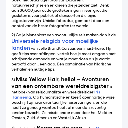
boek met prachtige foto’s van plaatsen,
natuurverschijnselen en dieren die je zelden ziet. Denk
aan 30.000 jaar oude grottekeningen in een grot die
gesloten is voor publiek of diersoorten die bijna
uitgestorven zijn. Unieke foto’s dus, gemaakt door een
aantal van de beste fotografen ter wereld.
2) Ga je binnenkort een avontuurlijke reis maken dan is de
Universele reisgids voor moeilijke
landen
van Jelle Brandt Corstius een must-have. Hij
geeft tips over afdingen, vertelt hoe je moet omgaan met
schrijnende armoede en wat je moet doen als je wordt
beroofd door… een aap. Een combinatie van hilarische
verhalen en nuttige tips.
Miss Yellow Hair, hello! – Avonturen
3)
van een ontembare wereldreizigster
is
het boek van reisjournaliste en wereldreiziger
Iris
Hannema
. Op humoristische en (zeer) openhartige wijze
beschrijft zij haar avontuurlijke reiservaringen, en die
heeft ze genoeg want ze heeft al meer dan zeventig
landen bezocht. Ze reisde onder meer door het Midden-
Oosten, Zuid-Amerika en Westelijk Afrika.
Beren op de weg