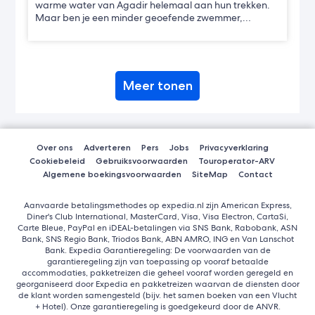
warme water van Agadir helemaal aan hun trekken.
Maar ben je een minder geoefende zwemmer,…
Meer tonen
Over ons
Adverteren
Pers
Jobs
Privacyverklaring
Cookiebeleid
Gebruiksvoorwaarden
Touroperator-ARV
Algemene boekingsvoorwaarden
SiteMap
Contact
Aanvaarde betalingsmethodes op expedia.nl zijn American Express,
Diner's Club International, MasterCard, Visa, Visa Electron, CartaSi,
Carte Bleue, PayPal en iDEAL-betalingen via SNS Bank, Rabobank, ASN
Bank, SNS Regio Bank, Triodos Bank, ABN AMRO, ING en Van Lanschot
Bank. Expedia Garantieregeling: De voorwaarden van de
garantieregeling zijn van toepassing op vooraf betaalde
accommodaties, pakketreizen die geheel vooraf worden geregeld en
georganiseerd door Expedia en pakketreizen waarvan de diensten door
de klant worden samengesteld (bijv. het samen boeken van een Vlucht
+ Hotel). Onze garantieregeling is goedgekeurd door de ANVR.