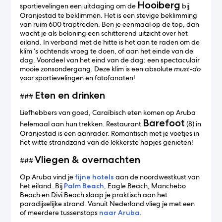
Hooiberg
sportievelingen een uitdaging om de
bij
Oranjestad te beklimmen. Het is een stevige beklimming
van ruim 600 traptreden. Ben je eenmaal op de top, dan
wacht je als beloning een schitterend uitzicht over het
eiland. In verband met de hitte is het aan te raden om de
klim ‘s ochtends vroeg te doen, of aan het einde van de
dag. Voordeel van het eind van de dag: een spectaculair
mooie zonsondergang. Deze klim is een absolute
must-do
voor sportievelingen en fotofanaten!
Eten en drinken
###
Liefhebbers van goed, Caraïbisch eten komen op Aruba
Barefoot
helemaal aan hun trekken. Restaurant
(8) in
Oranjestad is een aanrader. Romantisch met je voetjes in
het witte strandzand van de lekkerste hapjes genieten!
Vliegen & overnachten
###
Op Aruba vind je
fijne hotels
aan de noordwestkust van
het eiland. Bij
Palm Beach
, Eagle Beach, Manchebo
Beach en Divi Beach slaap je praktisch aan het
paradijselijke strand. Vanuit Nederland vlieg je met een
of meerdere tussenstops
naar Aruba
.