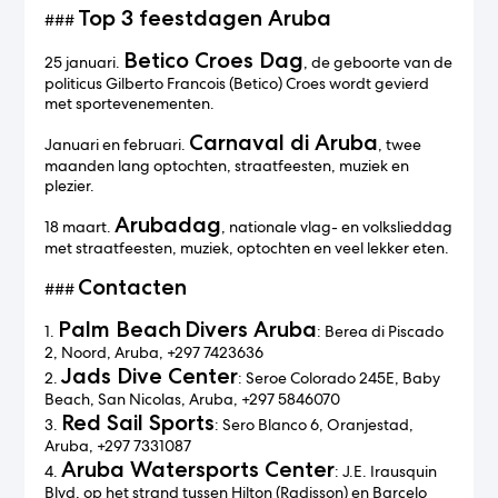
Top 3 feestdagen Aruba
###
Betico Croes Dag
25 januari.
, de geboorte van de
politicus Gilberto Francois (Betico) Croes wordt gevierd
met sportevenementen.
Carnaval di Aruba
Januari en februari.
, twee
maanden lang optochten, straatfeesten, muziek en
plezier.
Arubadag
18 maart.
, nationale vlag- en volkslieddag
met straatfeesten, muziek, optochten en veel lekker eten.
Contacten
###
Palm Beach
Divers Aruba
1.
: Berea di Piscado
2, Noord, Aruba, +297 7423636
Jads Dive Center
2.
: Seroe Colorado 245E, Baby
Beach, San Nicolas, Aruba, +297 5846070
Red Sail Sports
3.
: Sero Blanco 6, Oranjestad,
Aruba, +297 7331087
Aruba Watersports Center
4.
: J.E. Irausquin
Blvd, op het strand tussen Hilton (Radisson) en Barcelo