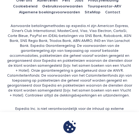
Over ons
Adverteren
Pers
Jobs
Privacyverklaring
Cookiebeleid
Gebruiksvoorwaarden
Touroperator-ARV
Algemene boekingsvoorwaarden
SiteMap
Contact
Aanvaarde betalingsmethodes op expedia.nl zijn American Express,
Diner's Club International, MasterCard, Visa, Visa Electron, CartaSi,
Carte Bleue, PayPal en iDEAL-betalingen via SNS Bank, Rabobank, ASN
Bank, SNS Regio Bank, Triodos Bank, ABN AMRO, ING en Van Lanschot
Bank. Expedia Garantieregeling: De voorwaarden van de
garantieregeling zijn van toepassing op vooraf betaalde
accommodaties, pakketreizen die geheel vooraf worden geregeld en
georganiseerd door Expedia en pakketreizen waarvan de diensten door
de klant worden samengesteld (bijv. het samen boeken van een Vlucht
+ Hotel). Onze garantieregeling is goedgekeurd door de ANVR.
Calamiteitenfonds: De voorwaarden van het Calamiteitenfonds zijn van
toepassing op pakketreizen die geheel vooraf worden geregeld en
georganiseerd door Expedia en pakketreizen waarvan de diensten door
de klant worden samengesteld (bijv. het samen boeken van een Vlucht
+ Hotel). Controleer altijd de dekkingsbeperkingen en uitzonderingen.
Expedia Inc. is niet verantwoordelijk voor de inhoud op externe
websites.