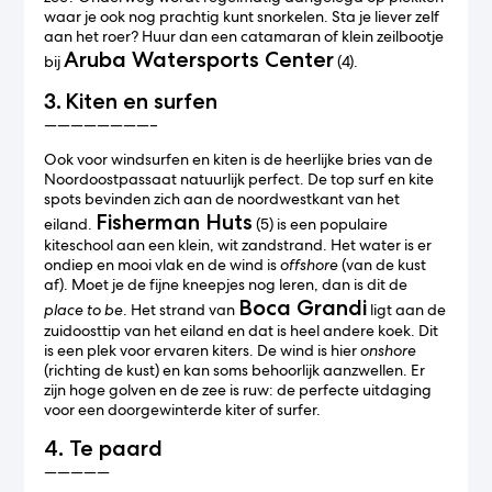
waar je ook nog prachtig kunt snorkelen. Sta je liever zelf
aan het roer? Huur dan een catamaran of klein zeilbootje
Aruba Watersports Center
bij
(4).
3.
Kiten en surfen
————————–
Ook voor windsurfen en kiten is de heerlijke bries van de
Noordoostpassaat natuurlijk perfect. De top surf en kite
spots bevinden zich aan de noordwestkant van het
Fisherman Huts
eiland.
(5) is een populaire
kiteschool aan een klein, wit zandstrand. Het water is er
ondiep en mooi vlak en de wind is
offshore
(van de kust
af). Moet je de fijne kneepjes nog leren, dan is dit de
Boca Grandi
place to be
. Het strand van
ligt aan de
zuidoosttip van het eiland en dat is heel andere koek. Dit
is een plek voor ervaren kiters. De wind is hier
onshore
(richting de kust) en kan soms behoorlijk aanzwellen. Er
zijn hoge golven en de zee is ruw: de perfecte uitdaging
voor een doorgewinterde kiter of surfer.
4. Te paard
—————