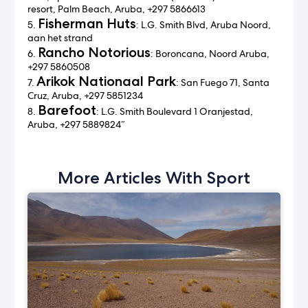
resort, Palm Beach, Aruba, +297 5866613
Fisherman Huts
5.
: L.G. Smith Blvd, Aruba Noord,
aan het strand
Rancho Notorious
6.
: Boroncana, Noord Aruba,
+297 5860508
Arikok Nationaal Park
7.
: San Fuego 71, Santa
Cruz, Aruba, +297 5851234
Barefoot
8.
: L.G. Smith Boulevard 1 Oranjestad,
Aruba, +297 5889824″
More Articles With Sport