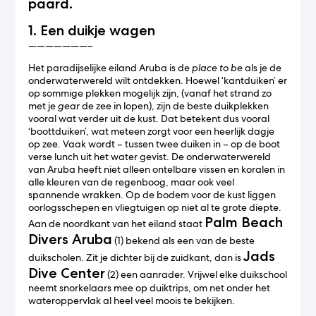
paard.
1. Een duikje wagen
———————–
Het paradijselijke eiland Aruba is de
place to be
als je de
onderwaterwereld wilt ontdekken. Hoewel ‘kantduiken’ er
op sommige plekken mogelijk zijn, (vanaf het strand zo
met je
gear
de zee in lopen), zijn de beste duikplekken
vooral wat verder uit de kust. Dat betekent dus vooral
‘boottduiken’, wat meteen zorgt voor een heerlijk dagje
op zee. Vaak wordt – tussen twee duiken in – op de boot
verse lunch uit het water gevist. De onderwaterwereld
van Aruba heeft niet alleen ontelbare vissen en koralen in
alle kleuren van de regenboog, maar ook veel
spannende wrakken. Op de bodem voor de kust liggen
oorlogsschepen en vliegtuigen op niet al te grote diepte.
Palm Beach
Aan de noordkant van het eiland staat
Divers Aruba
(1) bekend als een van de beste
Jads
duikscholen. Zit je dichter bij de zuidkant, dan is
Dive Center
(2) een aanrader. Vrijwel elke duikschool
neemt snorkelaars mee op duiktrips, om net onder het
wateroppervlak al heel veel moois te bekijken.