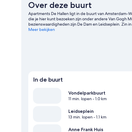
Over deze buurt
Apartments De Hallen ligt in de buurt van Amsterdam-W
die je hier kunt bezoeken zijn onder andere Van Gogh 
bezienswaardigheden zijn De Dam en Leidseplein. Zin in 
Dome of Johan Cruijff ArenA op het programma staat. M
Meer bekijken
omgeving te ontdekken, zoals wandel- en fietsroutes a
Meer aparthotels in Amsterdam
In de buurt
Vondelparkbuurt
11 min. lopen
- 1.0 km
Leidseplein
13 min. lopen
- 1.1 km
Anne Frank Huis