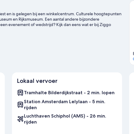
est en is gelegen bij een winkelcentrum. Culturele hoogtepunten
Museum en Rijksmuseum. Een aantal andere bijzondere
een evenement of wedstrijd? Kijk dan eens wat er bij Ziggo
aak van de gelegenheid gebruik om de buitenactiviteiten in de
fleggen.
Bekijk onze reisgids voor Amsterdam
Lokaal vervoer
Tramhalte Bilderdijkstraat - 2 min. lopen
Station Amsterdam Lelylaan - 5 min.
rijden
Luchthaven Schiphol (AMS) - 26 min.
rijden