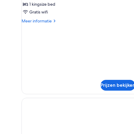
1
1 kingsize bed
slaapkamer
Gratis wifi
laden
Meer
Meer informatie
details
over
Appartement,
1
slaapkamer
Prijzen bekijke