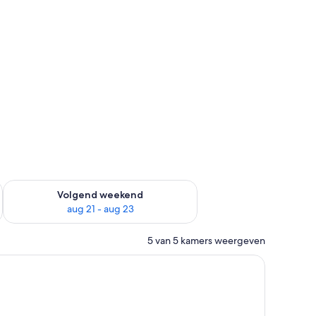
dit weekend aug 14 - aug 16
De beschikbaarheid controleren voor volgend weekend aug 2
Volgend weekend
aug 21 - aug 23
5 van 5 kamers weergeven
.
ot bed, een donker hoofdbord en een houten deur.