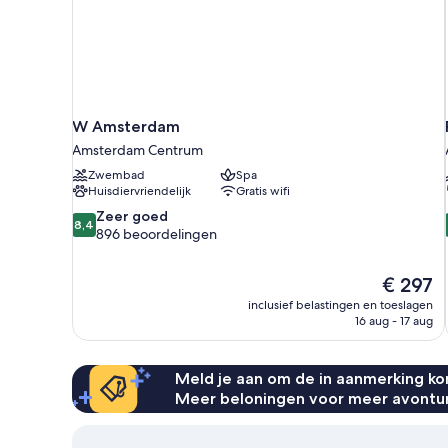
W Amsterdam
Amsterdam Centrum
Zwembad
Spa
Huisdiervriendelijk
Gratis wifi
8.4
Zeer goed
8,4
van
896 beoordelingen
10,
Zeer
De
€ 297
goed,
prijs
896
inclusief belastingen en toeslagen
is
16 aug - 17 aug
beoordelingen
€ 297
Meld je aan om de in aanmerking kom
Meer beloningen voor meer avontu