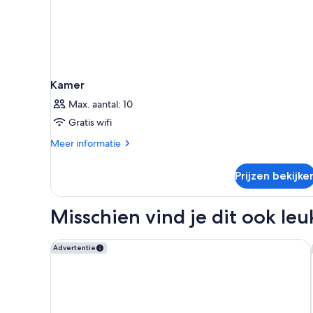
Kamer
Max. aantal: 10
Gratis wifi
Meer
Meer informatie
details
over
Prijzen bekijke
Kamer
Misschien vind je dit ook leu
W Amsterdam
Advertentie