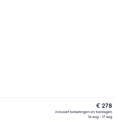
Bezienswaardigheid
ccommodatie
De
€ 278
huidige
inclusief belastingen en toeslagen
prijs
16 aug - 17 aug
 2 slaapkamers | Woonruimte | Een flatscreentelevisie
Appartement, 2 slaapkamers | Hypoal
is
€ 278