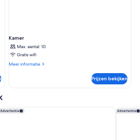
Kamer
Max. aantal: 10
Gratis wifi
Meer
Meer informatie
details
over
n
Prijzen bekijken
Kamer
k
Rosewood Amsterdam
Jan Luyke
Advertentie
Advertentie