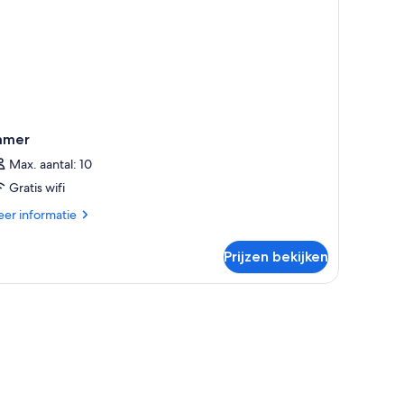
amer
Max. aantal: 10
Gratis wifi
er
er informatie
tails
er
Prijzen bekijken
mer