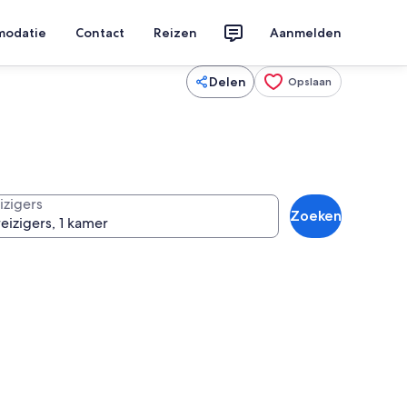
modatie
Contact
Reizen
Aanmelden
Delen
Opslaan
izigers
Zoeken