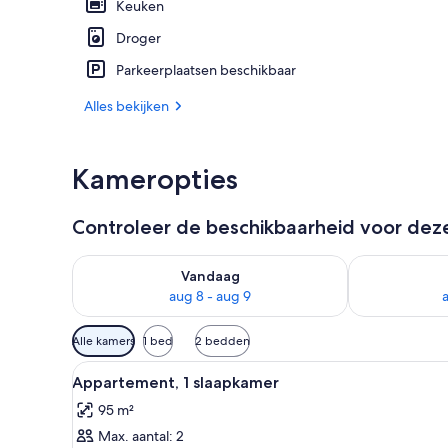
Keuken
Droger
Veranda
Parkeerplaatsen beschikbaar
Alles bekijken
Kameropties
Controleer de beschikbaarheid voor de
De beschikbaarheid controleren voor vanavond aug 
De beschikbaa
Vandaag
aug 8 - aug 9
Beschikbare
Alle kamers
1 bed
2 bedden
filters
Alle
Een moderne woonkamer met ee
voor
16
Appartement, 1 slaapkamer
foto's
kamers
95 m²
voor
Max. aantal: 2
Appartement,