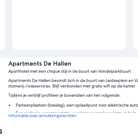
Apartments De Hallen
Aparthotel met een chique stijl in de buurt van Vondelparkbuurt
Apartments De Hallen bevindt zich in de buurt van Leidseplein en 
stomerij-/wasservices. Blijf verbonden met gratis wifi op de kamer.
Tijdens je verblijf profiteer je bovendien van het volgende:
Parkeerplaatsen (toeslag), een oplaadpunt voor elektrische auto'
Een rookvrije accommodatie, een bagageopslagruimte en hulp bi
Informatie over annuleringsrechten
Een 24-uurs receptie en meertalig personeel
s
Kamervoorzieningen