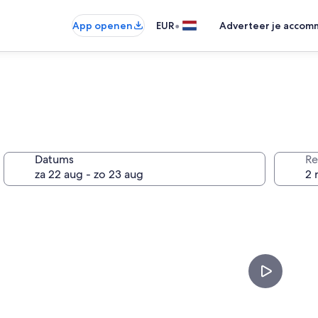
•
App openen
EUR
Adverteer je accom
Datums
Re