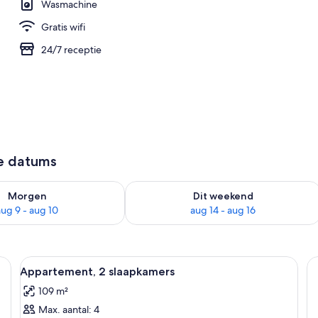
Wasmachine
Gratis wifi
24/7 receptie
ze datums
8 - aug 9
rheid controleren voor morgen aug 9 - aug 10
De beschikbaarheid controleren voor 
Morgen
Dit weekend
aug 9 - aug 10
aug 14 - aug 16
n bank, een rode fauteuil, een eettafel en een keuken op de achtergrond
Alle
Een moderne slaapkamer met een gro
19
Appartement, 2 slaapkamers
foto's
109 m²
voor
Max. aantal: 4
Appartement,