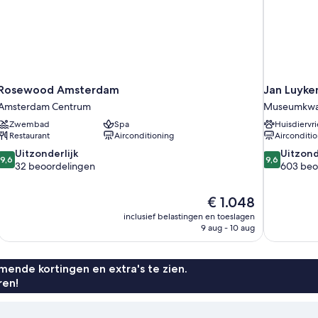
Rosewood Amsterdam
Jan Luyk
Amsterdam Centrum
Museumkwar
Zwembad
Spa
Huisdiervri
Restaurant
Airconditioning
Airconditi
9.6
9.6
Uitzonderlijk
Uitzond
9,6
9,6
van
van
32 beoordelingen
603 beo
10,
10,
Uitzonderlijk,
Uitzonderlijk
De
€ 1.048
32
603
prijs
beoordelingen
beoordelin
inclusief belastingen en toeslagen
is
9 aug - 10 aug
€ 1.048
ende kortingen en extra's te zien.
ren!