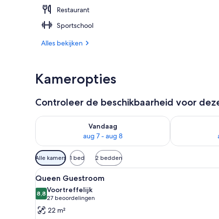
Restaurant
Serveert lun
Sportschool
Alles bekijken
Kameropties
Controleer de beschikbaarheid voor de
De beschikbaarheid controleren voor vanavond aug 
De beschikbaa
Vandaag
aug 7 - aug 8
Beschikbare
Alle kamers
1 bed
2 bedden
filters
Alle
Een hotelkamer met een bed, n
voor
5
Queen Guestroom
foto's
kamers
Voortreffelijk
voor
8,8
8,8 van 10
(27
27 beoordelingen
Queen
beoordelingen)
22 m²
Guestroom