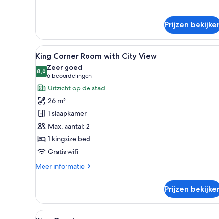
Bed
laden
And
Bunk
Prijzen bekijke
Beds
Alle
Een hotelkamer met een groot 
10
King Corner Room with City View
foto's
Zeer goed
voor
8,0
8,0 van 10
(6
6 beoordelingen
King
beoordelingen)
Uitzicht op de stad
Corner
26 m²
Room
1 slaapkamer
with
Max. aantal: 2
City
1 kingsize bed
View
laden
Gratis wifi
Meer
Meer informatie
details
over
Prijzen bekijke
King
Corner
Room
Alle
Een hotelkamer met een bed, n
4
with