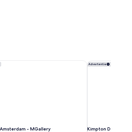
 Amsterdam - MGallery
Kimpton De Witt Am
Advertentie
 Amsterdam - MGallery
Kimpton De Witt A