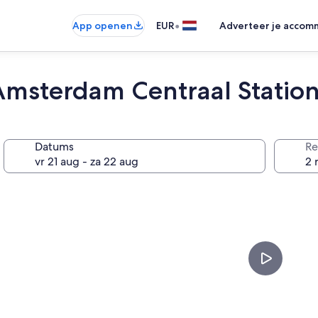
•
App openen
EUR
Adverteer je accom
Amsterdam Centraal Statio
Datums
Re