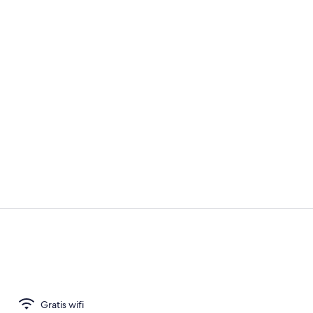
Video van m
Receptie
Gratis wifi