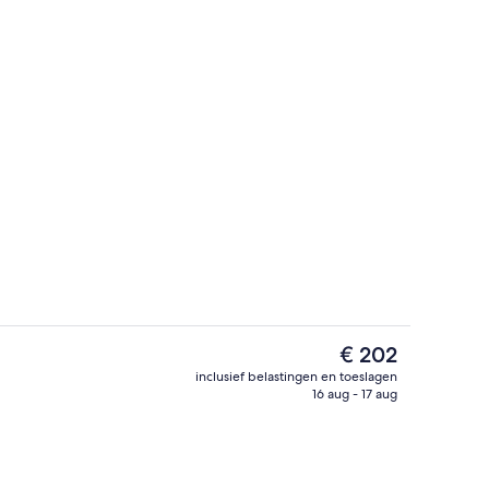
Snackbar
aker
De
€ 202
huidige
inclusief belastingen en toeslagen
prijs
16 aug - 17 aug
One Bedroom Superior Suite with City 
is
€ 202