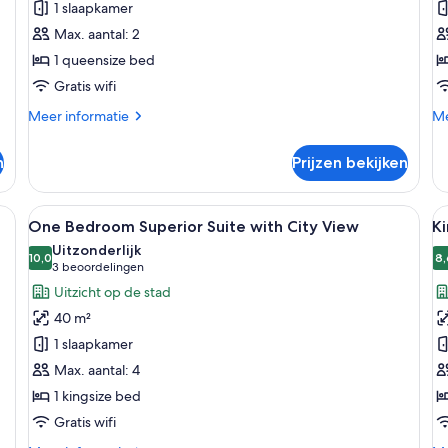
1 slaapkamer
laden
R
Max. aantal: 2
l
1 queensize bed
Gratis wifi
Meer
Me
Meer informatie
Me
details
de
over
ov
n
Prijzen bekijken
Accessible
Fa
Room
Co
Ro
sterende gordijnen, geluiddichte muren
Alle
Een moderne woonkamer met een groot
Al
13
One Bedroom Superior Suite with City View
Ki
foto's
f
Uitzonderlijk
voor
10,0
v
8,
10,0 van 10
(3
3 beoordelingen
One
K
beoordelingen)
Uitzicht op de stad
Bedroom
D
40 m²
Superior
R
1 slaapkamer
Suite
w
Max. aantal: 4
with
C
1 kingsize bed
City
V
View
l
Gratis wifi
laden