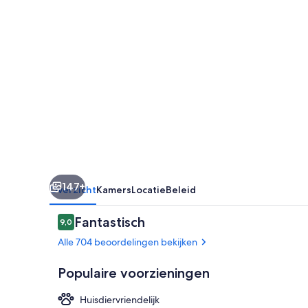
Station
147+
Overzicht
Kamers
Locatie
Beleid
Beoordelingen
Fantastisch
9,0
9,0 op 10 –
Alle 704 beoordelingen bekijken
Populaire voorzieningen
Huisdiervriendelijk