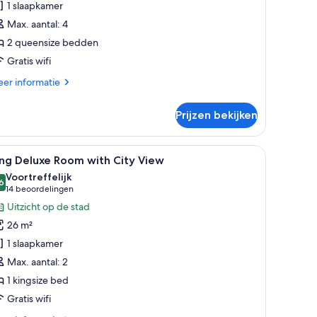
1 slaapkamer
ooms
Max. aantal: 4
aden
2 queensize bedden
Gratis wifi
er
er informatie
tails
er
Prijzen bekijken
mily
nnecting
oms
 raam, een bank, een salontafel en een fauteuil.
le
Een hotelkamer met een bed, nachtkastje, la
10
ng Deluxe Room with City View
oto's
Voortreffelijk
oor
6
8,6 van 10
(14
14 beoordelingen
ing
beoordelingen)
Uitzicht op de stad
eluxe
26 m²
oom
1 slaapkamer
ith
Max. aantal: 2
ity
1 kingsize bed
iew
aden
Gratis wifi