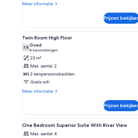
Meer
Meer informatie
details
over
Prijzen bekijke
King
Room
High
Alle
Een hotelkamer met een groot b
8
Floor
Twin Room High Floor
foto's
Goed
voor
7,8
7,8 van 10
(8
8 beoordelingen
Twin
beoordelingen)
23 m²
Room
Max. aantal: 2
High
2 eenpersoonsbedden
Floor
Gratis wifi
laden
Meer
Meer informatie
details
over
Prijzen bekijke
Twin
Room
High
Alle
Een kluis op de kamer, verdui
9
Floor
One Bedroom Superior Suite With River View
foto's
Max. aantal: 4
voor