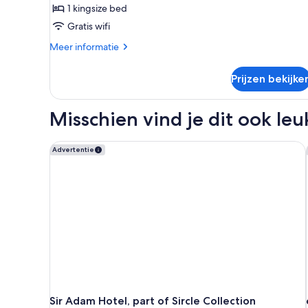
1 kingsize bed
One
Bedroom
Gratis wifi
Superior
Meer
Meer informatie
Suite
details
over
With
Prijzen bekijke
One
River
Bedroom
View
Superior
Misschien vind je dit ook leu
laden
Suite
With
River
Sir Adam Hotel, part of Sircle Collection
Advertentie
View
Sir Adam Hotel, part of Sircle Collection