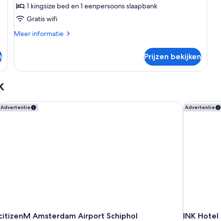
1 kingsize bed en 1 eenpersoons slaapbank
One
Bedroom
Gratis wifi
Superior
Meer
Meer informatie
Suite
details
over
laden
n
Prijzen bekijken
One
Bedroom
Superior
k
Suite
citizenM Amsterdam Airport Schiphol
INK Hotel
Advertentie
Advertentie
citizenM Amsterdam Airport Schiphol
INK Hotel