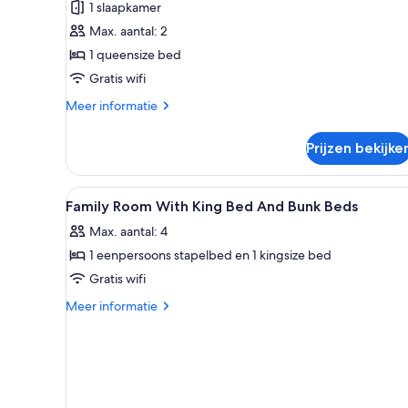
1 slaapkamer
laden
Max. aantal: 2
1 queensize bed
Gratis wifi
Meer
Meer informatie
details
over
Prijzen bekijke
Queen
Guestroom
Alle
Een kluis op de kamer, verdui
10
Family Room With King Bed And Bunk Beds
foto's
Max. aantal: 4
voor
1 eenpersoons stapelbed en 1 kingsize bed
Family
Room
Gratis wifi
With
Meer
Meer informatie
King
details
over
Bed
Family
And
Room
Bunk
With
Beds
King