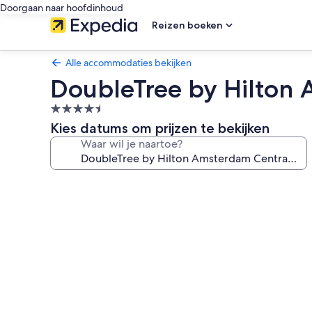
Doorgaan naar hoofdinhoud
Reizen boeken
Alle accommodaties bekijken
DoubleTree by Hilton 
4.5-
sterrenaccommodatie
Kies datums om prijzen te bekijken
Waar wil je naartoe?
Fotogalerie
voor
DoubleTree
by
Hilton
Amsterdam
Centraal