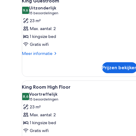
King Guestroom
foto's
City
Uitzonderlijk
View
voor
9,6
9,6 van 10
(15
15 beoordelingen
King
beoordelingen)
23 m²
Guestroom
Max. aantal: 2
laden
1 kingsize bed
Gratis wifi
Meer
Meer informatie
details
over
Prijzen bekijke
King
Guestroom
Alle
Een hotelkamer met een bed, n
8
King Room High Floor
foto's
Voortreffelijk
voor
8,6
8,6 van 10
(15
15 beoordelingen
King
beoordelingen)
23 m²
Room
Max. aantal: 2
High
1 kingsize bed
Floor
Gratis wifi
laden