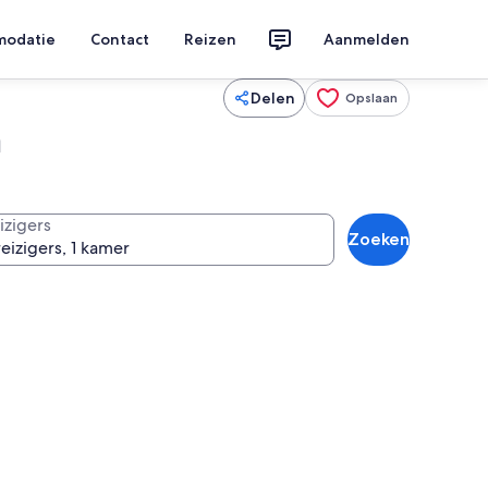
modatie
Contact
Reizen
Aanmelden
Delen
Opslaan
n
izigers
Zoeken