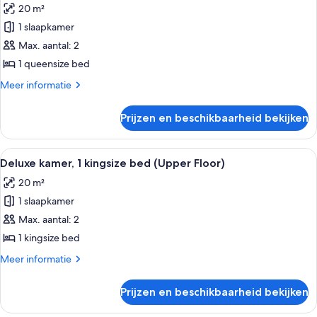
20 m²
voor
1 slaapkamer
Comfort
tweepersoonskamer
Max. aantal: 2
laden
1 queensize bed
Meer
Meer informatie
details
over
Prijzen en beschikbaarheid bekijken
Comfort
tweepersoonskamer
Alle
Hotelkamer met een groot bed, uitzi
6
Deluxe kamer, 1 kingsize bed (Upper Floor)
foto's
20 m²
voor
1 slaapkamer
Deluxe
kamer,
Max. aantal: 2
1
1 kingsize bed
kingsize
Meer
Meer informatie
bed
details
(Upper
over
Prijzen en beschikbaarheid bekijken
Deluxe
Floor)
kamer,