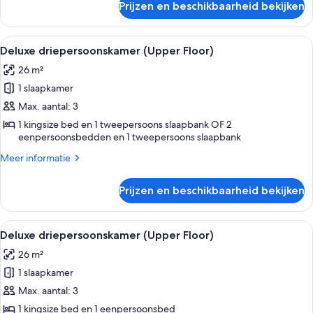
Prijzen en beschikbaarheid bekijken
Comfort
kamer
Alle
Hotelkamer met een groot bed, twee k
5
Deluxe driepersoonskamer (Upper Floor)
foto's
26 m²
voor
1 slaapkamer
Deluxe
driepersoonskamer
Max. aantal: 3
(Upper
1 kingsize bed en 1 tweepersoons slaapbank OF 2
eenpersoonsbedden en 1 tweepersoons slaapbank
Floor)
laden
Meer
Meer informatie
details
over
Prijzen en beschikbaarheid bekijken
Deluxe
driepersoonskamer
(Upper
Alle
Een hotelkamer met een bed, bureau, s
4
Floor)
Deluxe driepersoonskamer (Upper Floor)
foto's
26 m²
voor
1 slaapkamer
Deluxe
driepersoonskamer
Max. aantal: 3
(Upper
1 kingsize bed en 1 eenpersoonsbed