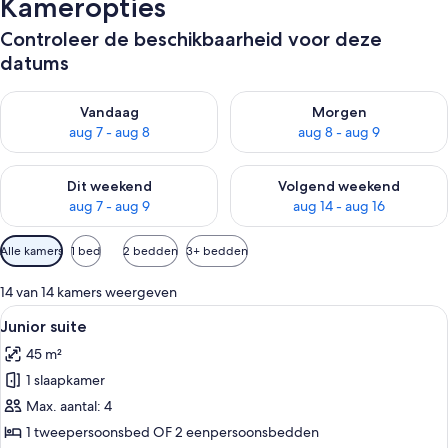
Kameropties
Controleer de beschikbaarheid voor deze
datums
De beschikbaarheid controleren voor vanavond aug 7 - aug 8
De beschikbaarheid controler
Vandaag
Morgen
aug 7 - aug 8
aug 8 - aug 9
De beschikbaarheid controleren voor dit weekend aug 7 - aug
De beschikbaarheid controler
Dit weekend
Volgend weekend
aug 7 - aug 9
aug 14 - aug 16
Beschikbare
Alle kamers
1 bed
2 bedden
3+ bedden
filters
voor
14 van 14 kamers weergeven
kamers
Alle
Hotelkamer met een zithoek, een groo
8
Junior suite
foto's
45 m²
voor
1 slaapkamer
Junior
suite
Max. aantal: 4
laden
1 tweepersoonsbed OF 2 eenpersoonsbedden