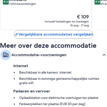
8,6
8,8
van
van
1.004 beoordelingen
611 
10,
10,
Uitstekend,
Uitstek
De
€ 109
1.004
611
prijs
beoordelingen
beoorde
inclusief belastingen en toeslagen
is
16 aug - 17 aug
€ 109
Vergelijkbare accommodaties vergelijken
Meer over deze accommodatie
Accommodatie-voorzieningen
Internet
Beschikbaar in alle kamers: internet
Beschikbaar in sommige gemeenschappelijke ruimtes:
gratis wifi
Parkeren en vervoer
Oplaadstation voor elektrische voertuigen ter plaatse
Parkeerplekken ter plaatse (EUR 30 per dag)