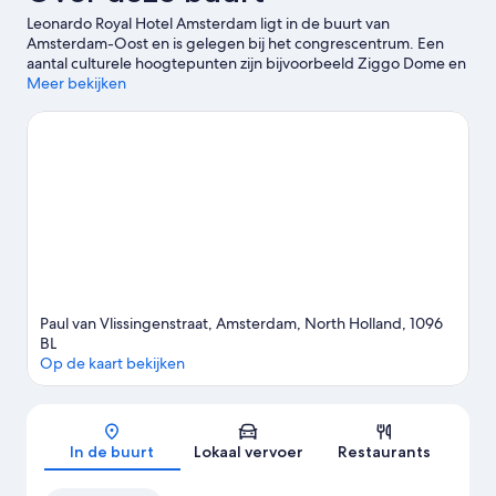
Leonardo Royal Hotel Amsterdam ligt in de buurt van
Amsterdam-Oost en is gelegen bij het congrescentrum. Een
aantal culturele hoogtepunten zijn bijvoorbeeld Ziggo Dome en
Rijksmuseum. Wie daarnaast graag de winkelstraten afstruint,
Meer bekijken
kan zich bij De Negen Straatjes en Bloemenmarkt uitleven. Wil je
tijdens je bezoek graag van een evenement of wedstrijd
genieten? Bekijk wat Johan Cruijff ArenA of Olympisch Stadion
op het programma heeft staan.
Bekijk onze reisgids voor
Amsterdam
Paul van Vlissingenstraat, Amsterdam, North Holland, 1096
BL
Op de kaart bekijken
Kaart
In de buurt
Lokaal vervoer
Restaurants