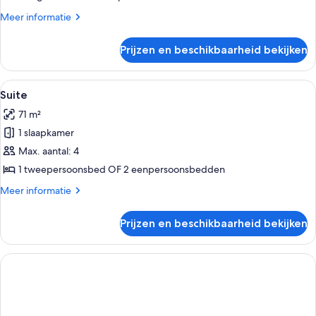
Floor)
Meer
Meer informatie
laden
details
over
Prijzen en beschikbaarheid bekijken
Deluxe
driepersoonskamer
(Upper
Alle
Hotelkamer met een groot bed, een sto
4
Floor)
Suite
foto's
71 m²
voor
1 slaapkamer
Suite
laden
Max. aantal: 4
1 tweepersoonsbed OF 2 eenpersoonsbedden
Meer
Meer informatie
details
over
Prijzen en beschikbaarheid bekijken
Suite