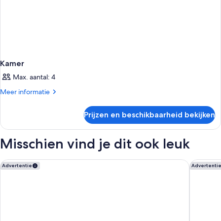
Kamer
Max. aantal: 4
Meer
Meer informatie
details
over
Prijzen en beschikbaarheid bekijken
Kamer
Misschien vind je dit ook leuk
W Amsterdam
Rosewoo
Advertentie
Advertenti