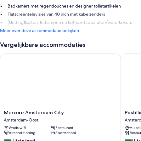
Badkamers met regendouches en designer toiletartikelen
Flatscreentelevisies van 40 inch met kabelzenders
(kleding)kasten, ledlampen en koffiezetapparaten/waterkokers
Meer over deze accommodatie bekijken
Vergelijkbare accommodaties
Mercure Amsterdam City
Postilli
Mercure
Postillio
Mercure Amsterdam City
Postil
Amsterdam
Hotel
Amsterdam-Oost
Amster
City
Amster
Gratis wifi
Restaurant
Huisdi
Amsterdam-
Amster
Airconditioning
Sportschool
Restau
Oost
Oost
8.6
8.8
Uitstekend
Uit