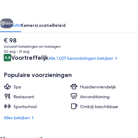
rige
Volgende
136+
Overzicht
Kamers
Locatie
Beleid
De
€ 98
huidige
inclusief belastingen en toeslagen
prijs
30 aug - 31 aug
is
Beoordelingen
Voortreffelijk
8,8
Alle 1.007 beoordelingen bekijken
8,8 op 10 –
€ 98
Populaire voorzieningen
Spa
Huisdiervriendelijk
Exterieur
Restaurant
Airconditioning
Sportschool
Ontbijt beschikbaar
Alles bekijken