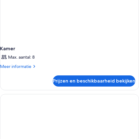
Kamer
Max. aantal: 8
Meer
Meer informatie
details
over
Prijzen en beschikbaarheid bekijken
Kamer