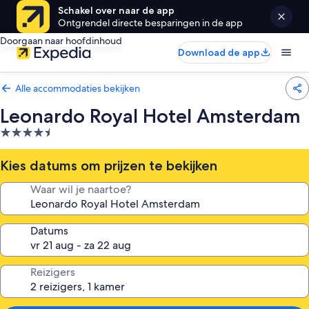
Schakel over naar de app
Ontgrendel directe besparingen in de app
Doorgaan naar hoofdinhoud
Download de app
Alle accommodaties bekijken
Leonardo Royal Hotel Amsterdam
4.5-
sterrenaccommodatie
Kies datums om prijzen te bekijken
Waar wil je naartoe?
Datums
Reizigers