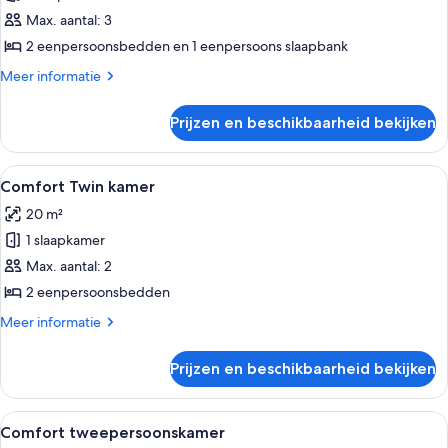
Twin
Max. aantal: 3
kamer
2 eenpersoonsbedden en 1 eenpersoons slaapbank
(Sofabed)
Meer
Meer informatie
laden
details
over
Prijzen en beschikbaarheid bekijken
Comfort
Twin
kamer
Alle
Hotelkamer met een groot bed, een bu
8
(Sofabed)
Comfort Twin kamer
foto's
20 m²
voor
1 slaapkamer
Comfort
Twin
Max. aantal: 2
kamer
2 eenpersoonsbedden
laden
Meer
Meer informatie
details
over
Prijzen en beschikbaarheid bekijken
Comfort
Twin
kamer
Alle
Een hotelkamer met een groot bed, een
6
Comfort tweepersoonskamer
foto's