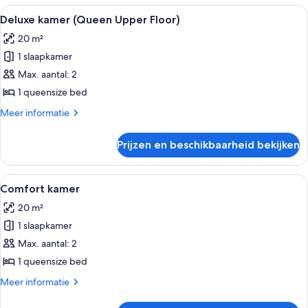
laden
1
Alle
Een hotelkamer met een groot bed, een
6
kingsize
Deluxe kamer (Queen Upper Floor)
foto's
bed
20 m²
(Upper
voor
Floor)
1 slaapkamer
Deluxe
kamer
Max. aantal: 2
(Queen
1 queensize bed
Upper
Meer
Meer informatie
Floor)
details
laden
over
Prijzen en beschikbaarheid bekijken
Deluxe
kamer
(Queen
Alle
Een hotelkamer met een groot bed, een
5
Upper
Comfort kamer
foto's
Floor)
20 m²
voor
1 slaapkamer
Comfort
kamer
Max. aantal: 2
laden
1 queensize bed
Meer
Meer informatie
details
over