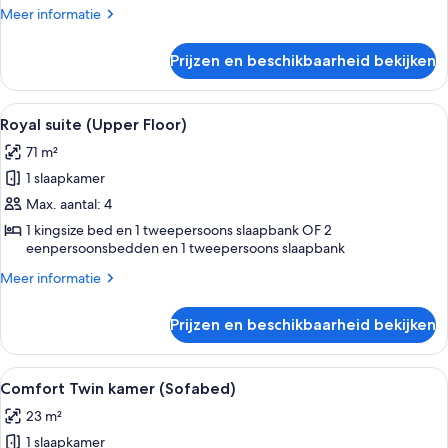
Meer
Meer informatie
details
over
Prijzen en beschikbaarheid bekijken
Junior
suite
Alle
Hotelkamer met een groot bed, uitzi
14
Royal suite (Upper Floor)
foto's
71 m²
voor
1 slaapkamer
Royal
suite
Max. aantal: 4
(Upper
1 kingsize bed en 1 tweepersoons slaapbank OF 2
eenpersoonsbedden en 1 tweepersoons slaapbank
Floor)
laden
Meer
Meer informatie
details
over
Prijzen en beschikbaarheid bekijken
Royal
suite
(Upper
Alle
Hotelkamer met een groot bed, twee k
7
Floor)
Comfort Twin kamer (Sofabed)
foto's
23 m²
voor
1 slaapkamer
Comfort