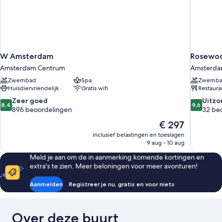
W Amsterdam
Rosewo
Amsterdam Centrum
Amsterda
Zwembad
Spa
Zwemb
Huisdiervriendelijk
Gratis wifi
Restaura
8.4
9.6
Zeer goed
Uitzo
8,4
9,6
van
van
896 beoordelingen
32 be
10,
10,
De
€ 297
Zeer
Uitzonderli
prijs
inclusief belastingen en toeslagen
goed,
32
is
9 aug - 10 aug
896
beoordel
€ 297
beoordelingen
Meld je aan om de in aanmerking komende kortingen en
extra's te zien. Meer beloningen voor meer avonturen!
Aanmelden
Registreer je nu, gratis en voor niets
Over deze buurt