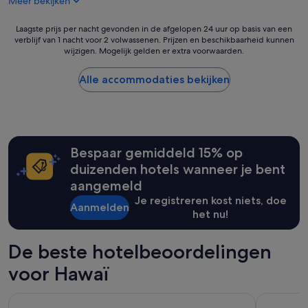
m
Meer bekijken
d
e
t
w
s
h
Laagste
Laagste prijs per nacht gevonden in de afgelopen 24 uur op basis van een
e
t
e
verblijf van 1 nacht voor 2 volwassenen. Prijzen en beschikbaarheid kunnen
prijs
e
a
s
wijzigen. Mogelijk gelden er extra voorwaarden.
per
n
f
t
nacht
j
f
a
gevonden
Alle accommodaties bekijken
o
w
f
in
y
a
f
de
e
s
,
afgelopen
d
v
t
24
t
e
h
uur
h
r
e
Bespaar gemiddeld 15% op
op
e
y
s
basis
i
duizenden hotels wanneer je bent
n
p
van
n
i
aangemeld
a
een
s
c
,
Je registreren kost niets, doe
verblijf
t
e
Aanmelden
t
het nu!
van
a
.
h
1
l
W
e
nacht
l
e
De beste hotelbeoordelingen
b
voor
a
l
e
2
t
o
voor Hawaï
a
volwassenen.
i
v
u
Prijzen
o
e
t
The Twin Fin Hotel
Holiday In
en
n
d