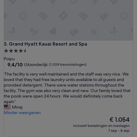
v
i
e
u
r
m
a
a
g
n
e
d
s
p
)
o
Grand Hyatt Kauai Resort and Spa
3. Grand Hyatt Kauai Resort and Spa
.
o
A
4.5-
l
l
sterrenaccommodatie
Poipu
o
s
9.4
9,4/10
Uitzonderlijk
(1.009 beoordelingen)
n
o
van
t
p
'
'The facility is very well maintained and the staff was very nice. We
10,
h
a
T
loved that they had free laundry units available to all guests and
Uitzonderlijk,
e
y
h
provided detergent. There were water stations throughout the
(1.009
I
i
e
facility. The gym was also very clean and new. Our family loved that
beoordelingen)
s
n
f
the pools were open 24 hours. We would definitely come back
l
g
a
again.'
a
f
c
Minaj
n
o
i
Minder weergeven
d
r
l
De
€ 1.054
.
b
i
prijs
E
inclusief belastingen en toeslagen
e
t
is
7 sep - 8 sep
v
a
y
€ 1.054
e