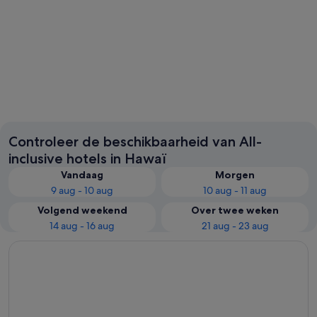
Honolulu
Kailua-
Controleer de beschikbaarheid van All-
inclusive hotels in Hawaï
Vandaag
Morgen
9 aug - 10 aug
10 aug - 11 aug
Volgend weekend
Over twee weken
14 aug - 16 aug
21 aug - 23 aug