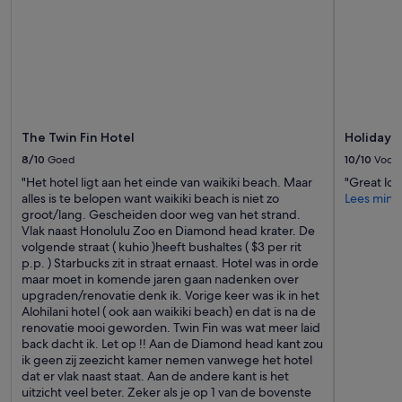
i
beschikbaarheid
b
t
f
kunnen
u
h
u
wijzigen.
t
a
l
Mogelijk
f
t
r
gelden
o
t
e
er
o
h
s
extra
d
e
o
voorwaarden.
a
y
r
The Twin Fin Hotel
Holiday I
n
h
t
d
a
8/10
Goed
10/10
Voortr
…
b
d
p
"Het hotel ligt aan het einde van waikiki beach. Maar
"Great loc
e
f
e
alles is te belopen want waikiki beach is niet zo
Lees mind
v
r
r
groot/lang. Gescheiden door weg van het strand.
e
e
s
Vlak naast Honolulu Zoo en Diamond head krater. De
r
e
o
volgende straat ( kuhio )heeft bushaltes ( $3 per rit
a
l
n
p.p. ) Starbucks zit in straat ernaast. Hotel was in orde
g
a
i
maar moet in komende jaren gaan nadenken over
e
u
f
upgraden/renovatie denk ik. Vorige keer was ik in het
s
n
i
Alohilani hotel ( ook aan waikiki beach) en dat is na de
w
d
e
renovatie mooi geworden. Twin Fin was wat meer laid
e
r
d
back dacht ik. Let op !! Aan de Diamond head kant zou
r
y
t
ik geen zij zeezicht kamer nemen vanwege het hotel
e
u
h
dat er vlak naast staat. Aan de andere kant is het
v
n
e
uitzicht veel beter. Zeker als je op 1 van de bovenste
e
i