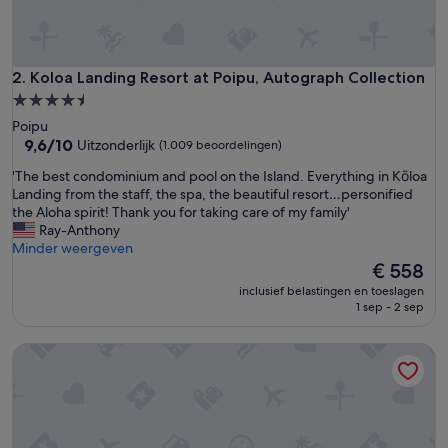
q
u
a
l
i
Koloa Landing Resort at Poipu, Autograph Collection
2. Koloa Landing Resort at Poipu, Autograph Collection
t
4.5-
y
sterrenaccommodatie
Poipu
y
9.6
9,6/10
Uitzonderlijk
(1.009 beoordelingen)
o
van
u
'
'The best condominium and pool on the Island. Everything in Kōloa
10,
g
T
Landing from the staff, the spa, the beautiful resort…personified
Uitzonderlijk,
e
h
the Aloha spirit! Thank you for taking care of my family'
(1.009
t
e
Ray-Anthony
beoordelingen)
(
b
Minder weergeven
o
e
De
€ 558
n
s
prijs
f
inclusief belastingen en toeslagen
t
is
1 sep - 2 sep
o
c
€ 558
o
o
d
Grand Hyatt Kauai Resort and Spa
n
a
d
n
o
d
m
b
i
e
n