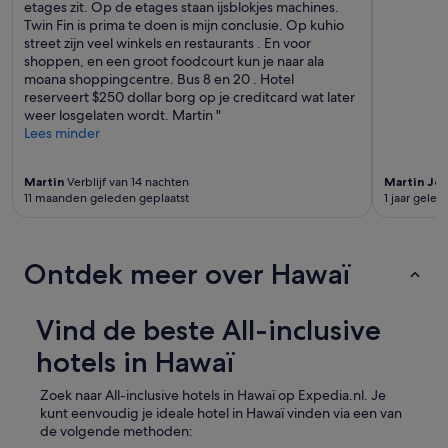
A
etages zit. Op de etages staan ijsblokjes machines.
r
t
l
Twin Fin is prima te doen is mijn conclusie. Op kuhio
y
s
o
street zijn veel winkels en restaurants . En voor
b
a
h
shoppen, en een groot foodcourt kun je naar ala
a
v
a
moana shoppingcentre. Bus 8 en 20 . Hotel
s
a
s
reserveert $250 dollar borg op je creditcard wat later
i
i
p
weer losgelaten wordt. Martin "
c
l
i
Lees minder
w
a
r
h
b
i
i
l
Martin
Verblijf van 14 nachten
Martin Jo
t
l
e
11 maanden geleden geplaatst
1 jaar geled
!
e
t
T
a
o
h
l
a
a
l
Ontdek meer over Hawaï
l
n
c
l
k
h
g
y
a
u
Vind de beste All-inclusive
o
r
e
u
hotels in Hawaï
g
s
f
e
t
o
d
s
Zoek naar All-inclusive hotels in Hawaï op Expedia.nl. Je
r
o
a
kunt eenvoudig je ideale hotel in Hawaï vinden via een van
t
n
n
de volgende methoden:
a
p
d