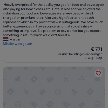
van
'
'Heavily overpriced for the quality you get (on food and beverages).
10,
H
Also paying for beach chairs etc. Hotel is nice and we enjoyed the
Uitzonderlijk,
e
installation but food and beverages were very basic while all
(1.006
a
charged on premium rates. Also very high fees to rent beach
beoordelingen)
v
equipment which in my point of view is outrageous. We have much
i
better experiences in Hawaii concerning that so definitively
l
something to improve. No problem to pay a price but you expect
y
something in return which we didn't feel at all. '
o
Martijn
v
Minder weergeven
e
De
€ 771
r
prijs
inclusief belastingen en toeslagen
p
is
31 aug - 1 sep
r
€ 771
i
Koloa Landing Resort at Poipu, Autograph Collection
c
e
d
f
o
r
t
h
e