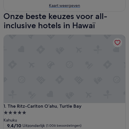
Kaart weergeven
Onze beste keuzes voor all-
inclusive hotels in Hawaï
The Ritz-Carlton O‘ahu, Turtle Bay
The Ritz-Carlton O‘ahu, Turtle Bay
1. The Ritz-Carlton O‘ahu, Turtle Bay
5.0-
sterrenaccommodatie
Kahuku
9.4
9,4/10
Uitzonderlijk
(1.006 beoordelingen)