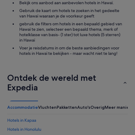
k
Bekijk ons aanbod aan aanbevolen hotels in Hawaï.
r
p
i
e
Gebruik de kaart om hotels te zoeken in het gedeelte
r
n
m
van Hawaï waaraan je de voorkeur geeft
o
g
i
v
c
gebruik de filters om hotels in een bepaald gebied van
u
i
a
Hawaï te zien, selecteer een bepaald thema, merk of
m
d
r
hotelklasse van basis- (1 ster) tot luxe hotels (5 sterren)
r
e
e
in Hawaï
a
d
o
t
Voer je reisdatums in om de beste aanbiedingen voor
d
f
e
hotels in Hawaï te bekijken - maar wacht niet te lang!
e
m
s
t
y
.
e
f
A
r
a
l
Ontdek de wereld met
g
m
s
e
i
Expedia
o
n
l
v
t
y
e
.
'
r
T
Accommodatie
Vluchten
Pakketten
Auto's
Overig
Meer manieren
y
h
h
e
i
r
Hotels in Kapaa
g
e
h
Hotels in Honolulu
w
f