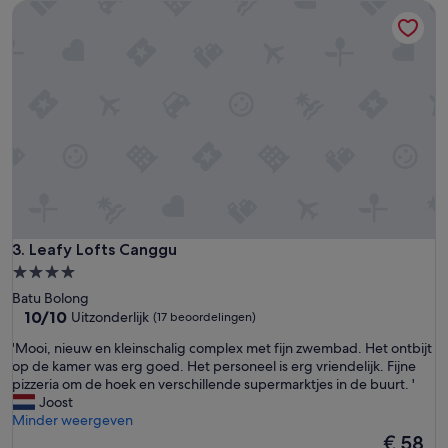
t
Leafy Lofts Canggu
n
e
t
n
'
z
w
e
m
b
a
d
o
p
h
e
Leafy Lofts Canggu
3. Leafy Lofts Canggu
t
d
4.0-
a
sterrenaccommodatie
Batu Bolong
k
10.0
10/10
Uitzonderlijk
(17 beoordelingen)
i
van
s
'
'Mooi, nieuw en kleinschalig complex met fijn zwembad. Het ontbijt
10,
o
M
op de kamer was erg goed. Het personeel is erg vriendelijk. Fijne
Uitzonderlijk,
o
o
pizzeria om de hoek en verschillende supermarktjes in de buurt. '
(17
k
o
Joost
beoordelingen)
e
i
Minder weergeven
r
,
De
€ 58