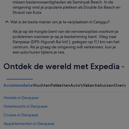
missen bezienswaardigheden als Seminyak Beach. In de
.
v
omgeving vind je populaire plekken als Double Six Beach en
T
e
Strand van Kuta.
h
r
e
h
Wat is de beste manier om je te verplaatsen in Canggu?
a
o
m
l
Als je op de hoogte bent van de vervoersopties voorkom je
e
p
problemen wanneer je op je bestemming bent. Vlieg naar
n
e
Denpasar (DPS-Ngurah Rai Intl.), gelegen op 11,1 km van het
i
n
centrum. Als je graag de omgeving wilt verkennen, kun je
t
w
een auto huren tijdens je reis.
i
a
e
s
Ontdek de wereld met Expedia
s
m
w
a
e
a
r
r
Accommodatie
Vluchten
Pakketten
Auto's
Vakantiehuizen
Overig
e
u
w
i
e
Hostels in Denpasar
t
l
e
Hotelresorts in Denpasar
l
i
m
n
Cruises in Denpasar
a
d
i
Appartementen in Denpasar
e
n