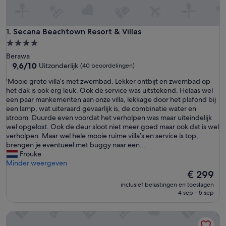
Secana Beachtown Resort & Villas
1. Secana Beachtown Resort & Villas
4.0-
sterrenaccommodatie
Berawa
9.6
9,6/10
Uitzonderlijk
(40 beoordelingen)
van
'
'Mooie grote villa’s met zwembad. Lekker ontbijt en zwembad op
10,
M
het dak is ook erg leuk. Ook de service was uitstekend. Helaas wel
Uitzonderlijk,
o
een paar mankementen aan onze villa, lekkage door het plafond bij
(40
o
een lamp, wat uiteraard gevaarlijk is, de combinatie water en
beoordelingen)
i
stroom. Duurde even voordat het verholpen was maar uiteindelijk
e
wel opgelost. Ook de deur sloot niet meer goed maar ook dat is wel
g
verholpen. Maar wel hele mooie ruime villa’s en service is top,
r
brengen je eventueel met buggy naar een...
o
Frouke
t
Minder weergeven
e
De
€ 299
v
prijs
inclusief belastingen en toeslagen
i
is
4 sep - 5 sep
l
€ 299
l
XO Canggu Adults Only
a
’