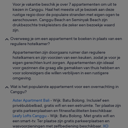
p
k
Voor je vakantie beschik je over 7 appartementen om uit te
r
f
i
kiezen in Canggu. Haal het meeste uit je bezoek aan deze
s
u
s
rustige regio door de populaire stranden met eigen ogen te
c
l
,
aanschouwen. Canggu Beach en Seminyak Beach zijn
h
,
d
drukbezochte trekpleisters die zeker een bezoekje waard
i
a
e
zijn.
l
n
c
l
d
Overweeg je om een appartement te boeken in plaats van een
o
e
r
reguliere hotelkamer?
m
n
e
b
d
Appartementen zijn doorgaans ruimer dan reguliere
s
i
e
hotelkamers en zijn voorzien van een keuken, zodat je voor je
p
n
s
eigen gerechten kunt zorgen. Appartementen zijn ideaal
o
a
u
voor gezinnen die graag alle gemakken van thuis hebben en
n
t
p
voor soloreizigers die willen verblijven in een rustigere
s
i
e
omgeving.
i
e
r
v
w
Wat is het populairste appartement voor een overnachting in
m
e
a
Canggu?
a
,
t
r
w
Aster Apartment Bali
- Wijk: Batu Bolong. Inclusief een
e
k
h
privébubbelbad, gratis wifi en een eetruimte. Ter plaatse zijn
r
t
i
gratis parkeerplaatsen en fitnessfaciliteiten beschikbaar.
e
j
c
Leafy Lofts Canggu
- Wijk: Batu Bolong. Met gratis wifi en
n
e
h
een smart-tv. Ter plaatse zijn gratis parkeerplaatsen en
s
s
m
wasvoorzieningen met zelfbediening beschikbaar.
XO
t