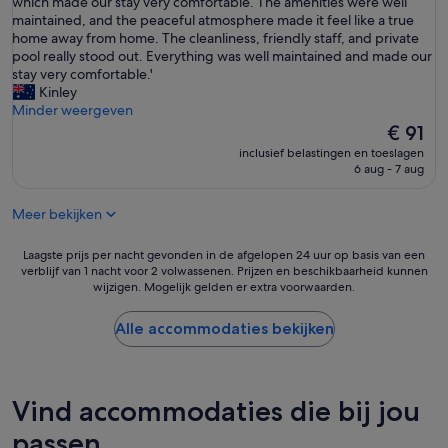
v
which made our stay very comfortable. The amenities were well
(9
t
x
e
maintained, and the peaceful atmosphere made it feel like a true
beoordelingen)
e
m
r
home away from home. The cleanliness, friendly staff, and private
k
e
y
pool really stood out. Everything was well maintained and made our
e
t
t
stay very comfortable.'
n
f
h
Kinley
d
i
i
Minder weergeven
.
j
n
De
€ 91
H
n
g
prijs
e
z
inclusief belastingen en toeslagen
s
is
l
6 aug - 7 aug
w
t
€ 91
a
e
o
a
m
Meer bekijken
o
s
b
d
w
a
o
Laagste
Laagste prijs per nacht gevonden in de afgelopen 24 uur op basis van een
e
d
u
verblijf van 1 nacht voor 2 volwassenen. Prijzen en beschikbaarheid kunnen
prijs
l
.
wijzigen. Mogelijk gelden er extra voorwaarden.
t
per
e
H
,
nacht
e
e
e
gevonden
Alle accommodaties bekijken
n
t
s
in
p
o
p
de
a
n
e
afgelopen
a
t
c
24
r
Vind accommodaties die bij jou
b
i
uur
m
i
a
op
passen
a
j