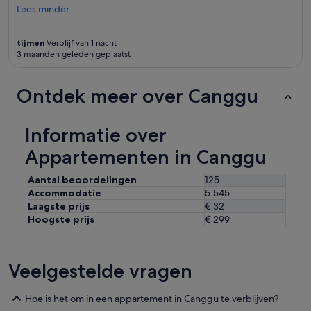
a
a
Lees minder
F
f
m
i
f
p
j
w
tijmen
Verblijf van 1 nacht
,
n
e
3 maanden geleden geplaatst
w
e
r
a
p
e
t
i
Ontdek meer over Canggu
i
u
z
n
i
z
c
t
e
Informatie over
r
e
r
e
r
i
Appartementen in Canggu
d
a
a
i
a
o
b
Aantal beoordelingen
125
r
m
l
Accommodatie
5.545
d
d
y
Laagste prijs
€ 32
g
e
k
Hoogste prijs
€ 299
e
h
i
v
o
n
a
e
d
a
k
Veelgestelde vragen
,
r
e
h
l
n
e
i
v
Hoe is het om in een appartement in Canggu te verblijven?
l
j
e