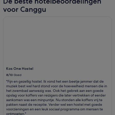
De beste hotelbeoordelingen
l
k
e
a
a
voor Canggu
r
a
g
s
n
e
o
Kos One Hostel
d
d
n
t
o
e
h
o
e
e
r
l
p
h
i
r
e
s
i
t
e
v
p
r
a
l
g
t
a
v
e
f
r
Kos One Hostel
p
o
i
o
8/10
Goed
n
e
o
d
"Fijn en gezellig hostel. Ik vond het een beetje jammer dat de
n
l
b
muziek best wel hard stond voor de hoeveelheid mensen die in
d
.
i
het zwembad aanwezig was. Ook het gebrek aan een goede
e
T
j
opslag voor koffers van reizigers die later vertrekken of eerder
l
h
e
aankomen was een minpuntje. Nu stonden alle koffers vrij te
i
e
e
pakken naast de receptie. Verder wel een hostel met goede
j
s
n
voorzieningen en een leuk sociaal programma om mensen te
k
t
l
ontmoeten."
.