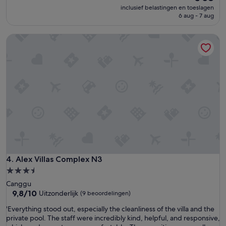
g
n
prijs
inclusief belastingen en toeslagen
l
i
is
6 aug - 7 aug
e
e
€ 58
u
u
Alex Villas Complex N3
k
w
.
e
O
n
o
k
k
l
d
e
e
i
s
n
e
s
r
c
v
h
i
a
c
l
e
i
Alex Villas Complex N3
4. Alex Villas Complex N3
w
g
3.5-
a
c
sterrenaccommodatie
s
Canggu
o
9.8
u
9,8/10
Uitzonderlijk
(9 beoordelingen)
m
van
i
p
'
'Everything stood out, especially the cleanliness of the villa and the
10,
t
l
E
private pool. The staff were incredibly kind, helpful, and responsive,
Uitzonderlijk,
s
e