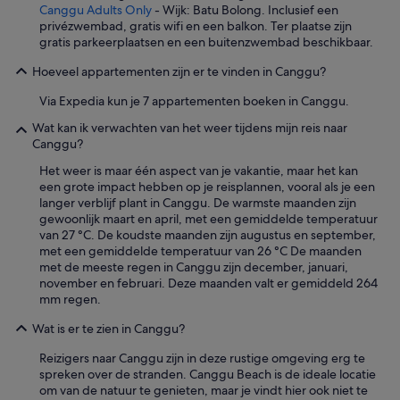
i
a
Canggu Adults Only
- Wijk: Batu Bolong. Inclusief een
r
n
d
privézwembad, gratis wifi en een balkon. Ter plaatse zijn
o
d
e
gratis parkeerplaatsen en een buitenzwembad beschikbaar.
o
e
o
m
b
Hoeveel appartementen zijn er te vinden in Canggu?
u
.
u
r
D
u
Via Expedia kun je 7 appartementen boeken in Canggu.
s
u
r
t
u
Wat kan ik verwachten van het weer tijdens mijn reis naar
t
a
r
Canggu?
.
y
d
'
v
Het weer is maar één aspect van je vakantie, maar het kan
e
e
een grote impact hebben op je reisplannen, vooral als je een
e
r
langer verblijf plant in Canggu. De warmste maanden zijn
v
y
gewoonlijk maart en april, met een gemiddelde temperatuur
e
c
van 27 °C. De koudste maanden zijn augustus en september,
n
o
met een gemiddelde temperatuur van 26 °C De maanden
v
m
met de meeste regen in Canggu zijn december, januari,
o
f
november en februari. Deze maanden valt er gemiddeld 264
o
o
mm regen.
r
r
d
Wat is er te zien in Canggu?
t
a
a
t
Reizigers naar Canggu zijn in deze rustige omgeving erg te
b
h
spreken over de stranden. Canggu Beach is de ideale locatie
l
e
om van de natuur te genieten, maar je vindt hier ook niet te
e
t