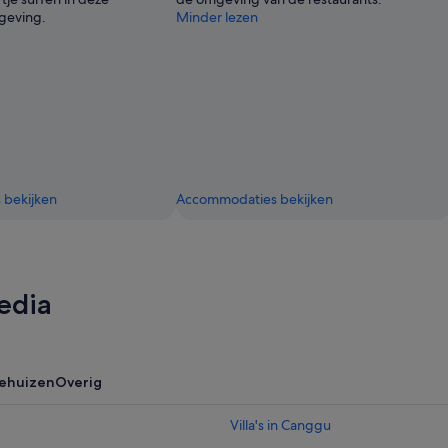
geving.
Minder lezen
bekijken
Accommodaties bekijken
edia
iehuizen
Overig
Villa's in Canggu