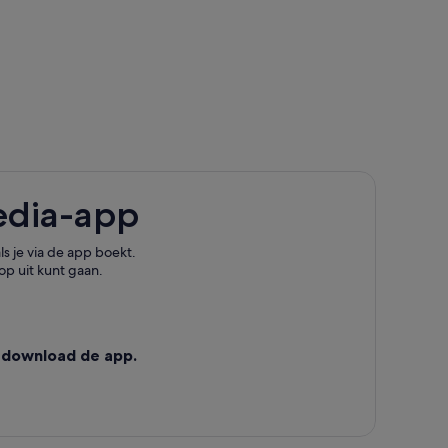
edia-app
s je via de app boekt.
op uit kunt gaan.
ch
g Beach
each
 download de app.
strand