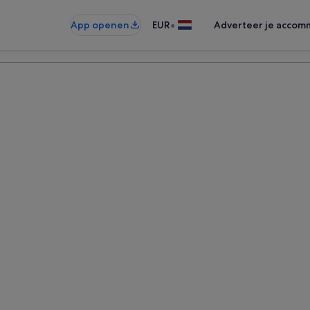
•
App openen
EUR
Adverteer je accom