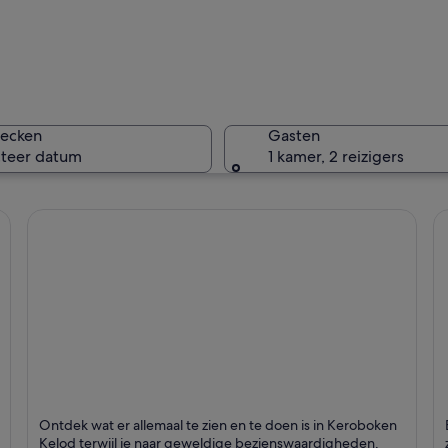
Een moder
hecken
Gasten
cteer datum
1 kamer, 2 reizigers
Een zwemb
n paddleboard op een rustige zee.
Keroboken Kelod
T
Ontdek wat er allemaal te zien en te doen is in Keroboken
Kelod terwijl je naar geweldige bezienswaardigheden,