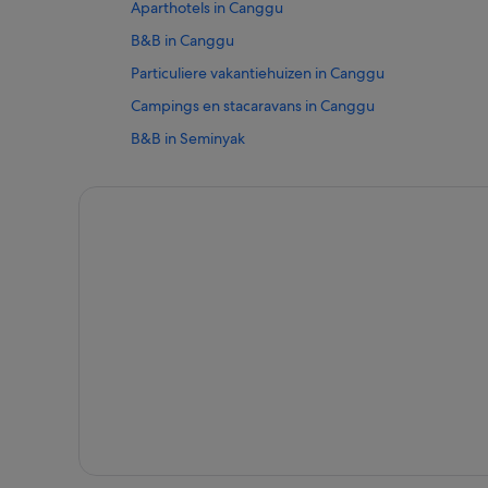
Aparthotels in Canggu
B&B in Canggu
Particuliere vakantiehuizen in Canggu
Campings en stacaravans in Canggu
B&B in Seminyak
Particuliere vakantiehuizen in Seminyak
Hotelresorts in Seminyak
Hotels met 5 sterren in Seminyak
Oyo Rooms-hotels in Padonan
Hotels in Padonan
Hotels in Munggu
Hotels in Kuta Utara
Hotels in Batubelig
Hotels in de buurt van Echo Beach
Hotels in Batu Bolong