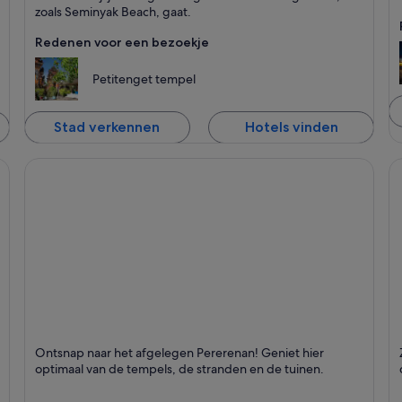
zoals Seminyak Beach, gaat.
Redenen voor een bezoekje
Petitenget tempel
Stad verkennen
Hotels vinden
Pererenan
C
Ontsnap naar het afgelegen Pererenan! Geniet hier
n
Staat bekend om Stranden, Rustgevend en Surfen
S
optimaal van de tempels, de stranden en de tuinen.