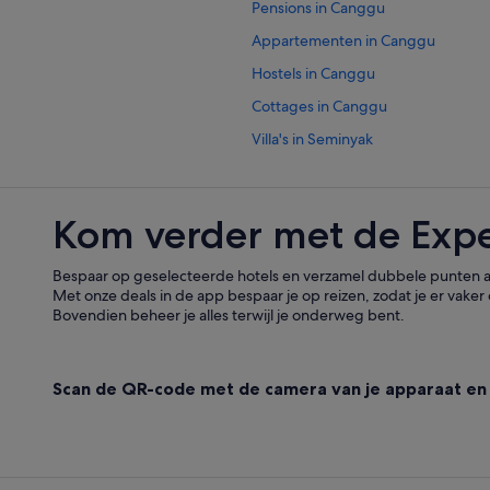
Pensions in Canggu
Appartementen in Canggu
Hostels in Canggu
Cottages in Canggu
Villa's in Seminyak
Hostels in Seminyak
Hotels met 5 sterren in Canggu
Kom verder met de Exp
Hotels met 3 sterren in Seminyak
Oyo Rooms-hotels in Canggu
Bespaar op geselecteerde hotels en verzamel dubbele punten al
Met onze deals in de app bespaar je op reizen, zodat je er vaker 
Hotels in de buurt van Berawa Bea
Bovendien beheer je alles terwijl je onderweg bent.
Hotels in de buurt van Batu Bolon
Hotels in de buurt van Seminyak B
Scan de QR-code met de camera van je apparaat en
Hotels in Canggu
Hotels in Babakan
Hotels in de buurt van Pererenan-