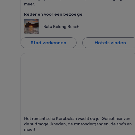
meer.
Redenen voor een bezoekje
Batu Bolong Beach
Stad verkennen
Hotels vinden
Kerobokan
Het romantische Kerobokan wacht op je. Geniet hier van
Staat bekend om Romantisch, Afgelegen en Eilande
de surfmogelijkheden, de zonsondergangen, de spa's en
meer!