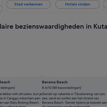
Stad verkennen
Hotels vinden
ulaire bezienswaardigheden in Kut
 Beach
Berawa Beach
rdelingen)
8.6/10 (88 beoordelingen)
e lekker wilt uitrusten, kun je
Geniet op vakantie in Tibubeneng van zon,
ntie in Canggu misschien een
zee, zand en surfen aan het strand van
en aan Batu Bolong Beach.
Berawa Beach. Geniet tijdens je bezoek aan
tje surfen in deze
de omgeving van de restaurants.