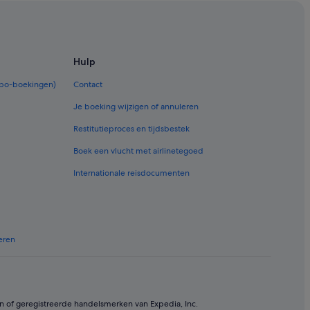
ein
Hulp
rbo-boekingen)
Contact
Je boeking wijzigen of annuleren
Restitutieproces en tijdsbestek
Boek een vlucht met airlinetegoed
Internationale reisdocumenten
eren
n of geregistreerde handelsmerken van Expedia, Inc.