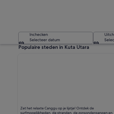
Inchecken
Uitc
Selecteer datum
Sele
Populaire steden in Kuta Utara
Iemand staat op ee
Canggu
Zet het relaxte Canggu op je lijstje! Ontdek de
Staat bekend om Stranden, Surfen en Rustgevend
surfmogelijkheden, de stranden, de zonsondergangen en