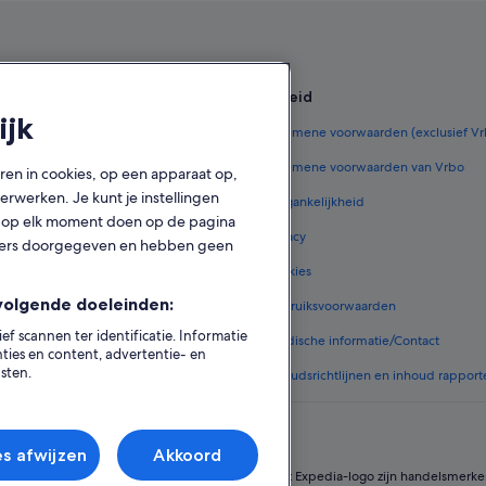
Hotels in Buwit
Hotels in de buurt van Seminyak-pl
Hotels in Petitenget
en
Beleid
Luxe in Seminyak
ijk
derland
Algemene voorwaarden (exclusief V
Familie in Canggu
ederland
Algemene voorwaarden van Vrbo
All-Inclusive in Canggu
oren in cookies, op een apparaat op,
rwerken. Je kunt je instellingen
zen in Nederland
Toegankelijkheid
ook op elk moment doen op de pagina
 in Nederland
Privacy
tners doorgegeven en hebben geen
e vluchten
Cookies
volgende doeleinden:
 in Nederland
Gebruiksvoorwaarden
 scannen ter identificatie. Informatie
ommodatietypes
Juridische informatie/Contact
ies en content, advertentie- en
sten.
Inhoudsrichtlijnen en inhoud rapport
es afwijzen
Akkoord
Group. Alle rechten voorbehouden. Expedia en het Expedia-logo zijn handelsmerke