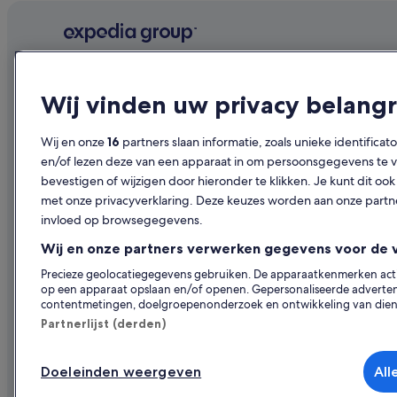
Hotels in de buurt van Nirwana Bali-golfclub
Hotels in Mahendradatta
Hotels in Kerobokan
Bedrijf
Ontdekk
Historische in Kuta Utara
Wij vinden uw privacy belangr
Over ons
Reisgids Ne
Hotels met gratis ontbijt in Canggu
Vacatures
Hotels in N
Hotels met uitzicht op zee in Canggu
Wij en onze
16
partners slaan informatie, zoals unieke identificat
en/of lezen deze van een apparaat in om persoonsgegevens te ve
Je accommodatie adverteren
Vakantiehui
Spa in Canggu
bevestigen of wijzigen door hieronder te klikken. Je kunt dit 
Samenwerkingen
Op vakantie
met onze privacyverklaring. Deze keuzes worden aan onze par
invloed op browsegegevens.
Persruimte
Binnenlands
Wij en onze partners verwerken gegevens voor de 
Adverteren
Autoverhuur
Precieze geolocatiegegevens gebruiken. De apparaatkenmerken actief
Andere acc
op een apparaat opslaan en/of openen. Gepersonaliseerde advertent
contentmetingen, doelgroepenonderzoek en ontwikkeling van dien
Partnerlijst (derden)
Doeleinden weergeven
All
© 2026 Expedia, Inc. - een bedrijf van Expedia 