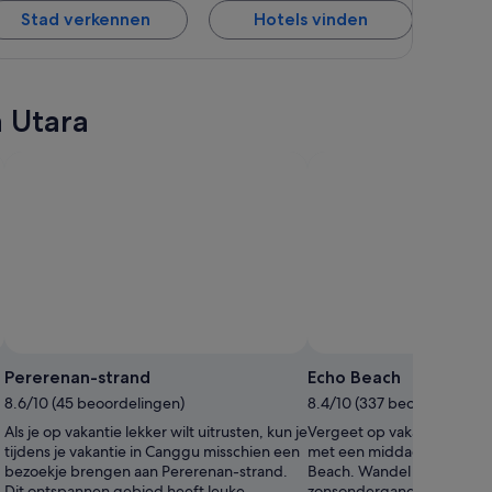
Stad verkennen
Hotels vinden
a Utara
Pererenan-strand
Echo Beach
8.6/10 (45 beoordelingen)
8.4/10 (337 beoordelingen
Als je op vakantie lekker wilt uitrusten, kun je
Vergeet op vakantie in Can
tijdens je vakantie in Canggu misschien een
met een middagje aan het 
bezoekje brengen aan Pererenan-strand.
Beach. Wandel langs de ze
Dit ontspannen gebied heeft leuke
zonsondergangen hier.