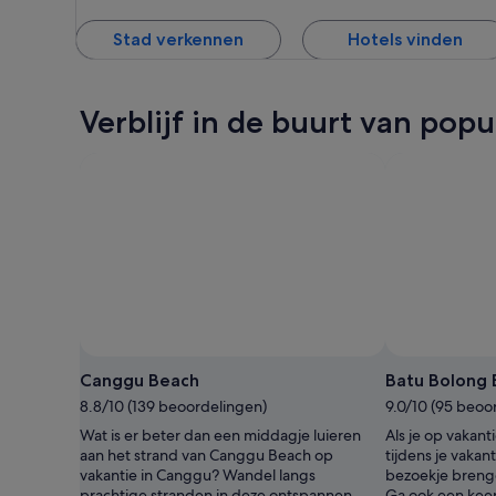
Stad verkennen
Hotels vinden
Verblijf in de buurt van pop
Foto van Aditi Roy
Openbare
foto
Canggu Beach
Batu Bolong
van
8.8/10 (139 beoordelingen)
9.0/10 (95 beoo
Aditi
Wat is er beter dan een middagje luieren
Als je op vakanti
Roy
aan het strand van Canggu Beach op
tijdens je vaka
vakantie in Canggu? Wandel langs
bezoekje breng
prachtige stranden in deze ontspannen
Ga ook een keer