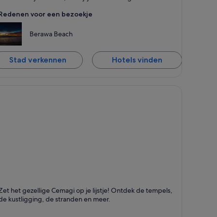
Redenen voor een bezoekje
Berawa Beach
Stad verkennen
Hotels vinden
emagi
Zet het gezellige Cemagi op je lijstje! Ontdek de tempels,
taat bekend om Zwemmen, Kleine stad en Fietsen
de kustligging, de stranden en meer.