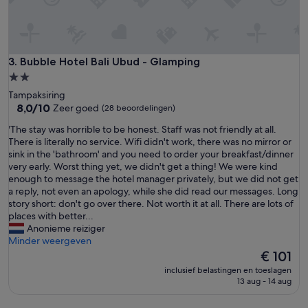
j
e
s
.
V
Bubble Hotel Bali Ubud - Glamping
3. Bubble Hotel Bali Ubud - Glamping
r
2.0-
i
sterrenaccommodatie
Tampaksiring
e
8.0
8,0/10
Zeer goed
(28 beoordelingen)
n
van
d
'
'The stay was horrible to be honest. Staff was not friendly at all.
10,
e
T
There is literally no service. Wifi didn't work, there was no mirror or
Zeer
l
h
sink in the 'bathroom' and you need to order your breakfast/dinner
goed,
i
e
very early. Worst thing yet, we didn't get a thing! We were kind
(28
j
s
enough to message the hotel manager privately, but we did not get
beoordelingen)
k
t
a reply, not even an apology, while she did read our messages. Long
p
a
story short: don't go over there. Not worth it at all. There are lots of
e
y
places with better...
r
w
Anonieme reiziger
s
a
Minder weergeven
o
s
De
€ 101
n
h
prijs
e
inclusief belastingen en toeslagen
o
is
13 aug - 14 aug
e
r
€ 101
l
r
.