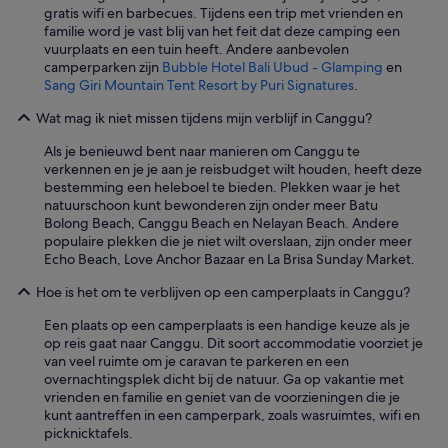
gratis wifi en barbecues. Tijdens een trip met vrienden en
i
familie word je vast blij van het feit dat deze camping een
n
vuurplaats en een tuin heeft. Andere aanbevolen
k
camperparken zijn
Bubble Hotel Bali Ubud - Glamping
en
i
Sang Giri Mountain Tent Resort by Puri Signatures
.
n
t
Wat mag ik niet missen tijdens mijn verblijf in Canggu?
h
e
Als je benieuwd bent naar manieren om Canggu te
'
verkennen en je je aan je reisbudget wilt houden, heeft deze
b
bestemming een heleboel te bieden. Plekken waar je het
a
natuurschoon kunt bewonderen zijn onder meer Batu
t
Bolong Beach, Canggu Beach en Nelayan Beach. Andere
h
populaire plekken die je niet wilt overslaan, zijn onder meer
r
Echo Beach, Love Anchor Bazaar en La Brisa Sunday Market.
o
o
Hoe is het om te verblijven op een camperplaats in Canggu?
m
'
Een plaats op een camperplaats is een handige keuze als je
a
op reis gaat naar Canggu. Dit soort accommodatie voorziet je
n
van veel ruimte om je caravan te parkeren en een
d
overnachtingsplek dicht bij de natuur. Ga op vakantie met
y
vrienden en familie en geniet van de voorzieningen die je
o
kunt aantreffen in een camperpark, zoals wasruimtes, wifi en
u
picknicktafels.