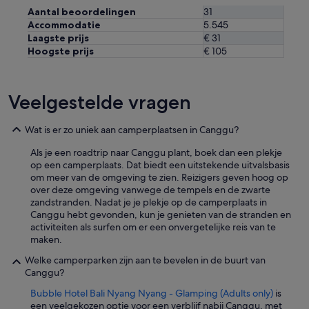
t
Aantal beoordelingen
31
w
Accommodatie
5.545
o
Laagste prijs
€ 31
r
Hoogste prijs
€ 105
k
,
t
Veelgestelde vragen
h
e
r
Wat is er zo uniek aan camperplaatsen in Canggu?
e
w
Als je een roadtrip naar Canggu plant, boek dan een plekje
a
op een camperplaats. Dat biedt een uitstekende uitvalsbasis
s
om meer van de omgeving te zien. Reizigers geven hoog op
n
over deze omgeving vanwege de tempels en de zwarte
o
zandstranden. Nadat je je plekje op de camperplaats in
m
Canggu hebt gevonden, kun je genieten van de stranden en
i
activiteiten als surfen om er een onvergetelijke reis van te
r
maken.
r
o
Welke camperparken zijn aan te bevelen in de buurt van
r
Canggu?
o
Bubble Hotel Bali Nyang Nyang - Glamping (Adults only)
is
r
een veelgekozen optie voor een verblijf nabij Canggu, met
s