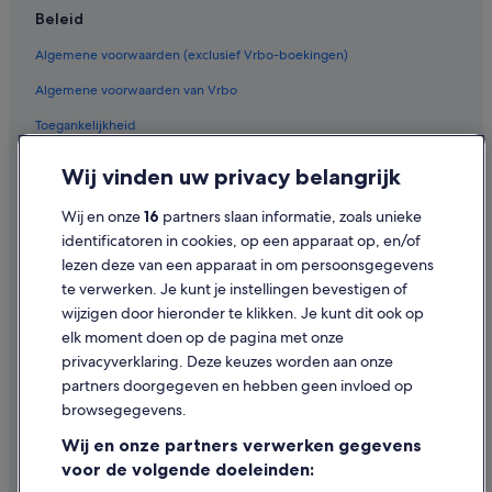
g
Beleid
y
Cottages in Canggu
e
Algemene voorwaarden (exclusief Vrbo-boekingen)
Particuliere vakantiehuizen in Canggu
t
,
Algemene voorwaarden van Vrbo
Villa's in Canggu
w
e
Toegankelijkheid
Hotelresorts in Canggu
d
Hostels in Canggu
Privacy
i
Wij vinden uw privacy belangrijk
d
Appartementen in Canggu
Cookies
n
Wij en onze
16
partners slaan informatie, zoals unieke
'
Pensions in Canggu
Gebruiksvoorwaarden
identificatoren in cookies, op een apparaat op, en/of
t
Aparthotels in Canggu
g
lezen deze van een apparaat in om persoonsgegevens
Juridische informatie/Contact
e
te verwerken. Je kunt je instellingen bevestigen of
B&B in Canggu
t
Inhoudsrichtlijnen en inhoud rapporteren
wijzigen door hieronder te klikken. Je kunt dit ook op
a
Pensions in Seminyak
elk moment doen op de pagina met onze
t
Hulp
Particuliere vakantiehuizen in Seminyak
h
privacyverklaring. Deze keuzes worden aan onze
i
partners doorgegeven en hebben geen invloed op
Villa's in Seminyak
Contact
n
browsegegevens.
g
B&B in Seminyak
Je boeking wijzigen of annuleren
!
Wij en onze partners verwerken gegevens
Appartementen in Seminyak
W
Restitutieproces en tijdsbestek
voor de volgende doeleinden:
e
Hostels in Seminyak