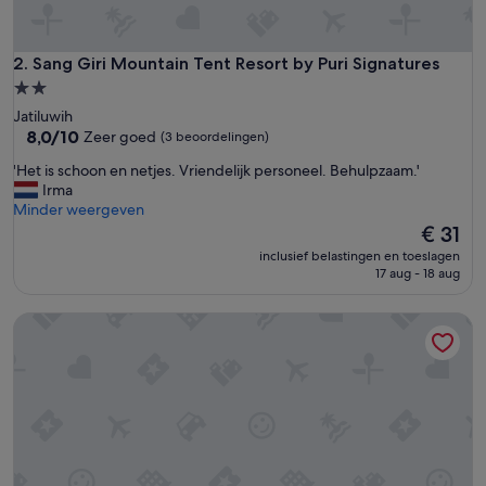
Sang Giri Mountain Tent Resort by Puri Signatures
2. Sang Giri Mountain Tent Resort by Puri Signatures
2.0-
sterrenaccommodatie
Jatiluwih
8.0
8,0/10
Zeer goed
(3 beoordelingen)
van
'
'Het is schoon en netjes. Vriendelijk personeel. Behulpzaam.'
10,
H
Irma
Zeer
e
Minder weergeven
goed,
t
De
€ 31
(3
i
prijs
beoordelingen)
inclusief belastingen en toeslagen
s
is
17 aug - 18 aug
s
€ 31
c
Bubble Hotel Bali Ubud - Glamping
h
o
o
n
e
n
n
e
t