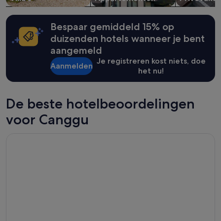
t
wijzigen.
f
Mogelijk
r
gelden
Bespaar gemiddeld 15% op
i
er
duizenden hotels wanneer je bent
e
extra
aangemeld
n
voorwaarden.
d
Je registreren kost niets, doe
Aanmelden
l
het nu!
y
a
t
De beste hotelbeoordelingen
a
l
voor Canggu
l
.
Kos One Hostel
T
h
e
r
e
i
s
l
i
t