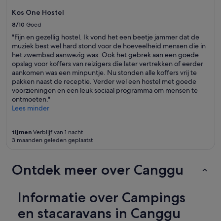
e
Kos One Hostel
r
a
8/10
Goed
l
"Fijn en gezellig hostel. Ik vond het een beetje jammer dat de
l
muziek best wel hard stond voor de hoeveelheid mensen die in
y
het zwembad aanwezig was. Ook het gebrek aan een goede
n
opslag voor koffers van reizigers die later vertrekken of eerder
o
aankomen was een minpuntje. Nu stonden alle koffers vrij te
s
pakken naast de receptie. Verder wel een hostel met goede
e
voorzieningen en een leuk sociaal programma om mensen te
r
ontmoeten."
v
Lees minder
i
c
e
tijmen
Verblijf van 1 nacht
.
3 maanden geleden geplaatst
W
i
Ontdek meer over Canggu
f
i
d
i
Informatie over Campings
d
en stacaravans in Canggu
n
'