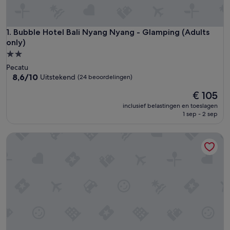
Bubble Hotel Bali Nyang Nyang - Glamping (Adults only)
1. Bubble Hotel Bali Nyang Nyang - Glamping (Adults
only)
2.0-
sterrenaccommodatie
Pecatu
8.6
8,6/10
Uitstekend
(24 beoordelingen)
van
De
€ 105
10,
prijs
Uitstekend,
inclusief belastingen en toeslagen
is
(24
1 sep - 2 sep
€ 105
beoordelingen)
Sang Giri Mountain Tent Resort by Puri Signatures