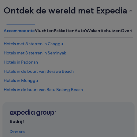
n
e
Ontdek de wereld met Expedia
e
d
t
o
Accommodatie
Vluchten
Pakketten
Auto's
Vakantiehuizen
Overig
o
r
Hotels met 5 sterren in Canggu
d
e
Hotels met 3 sterren in Seminyak
r
y
Hotels in Padonan
o
Hotels in de buurt van Berawa Beach
u
r
Hotels in Munggu
b
r
Hotels in de buurt van Batu Bolong Beach
e
Hotels in Kuta Utara
a
k
Hotels in de buurt van Seminyak Beach
f
a
Hotels in Batubelig
s
Bedrijf
Hotels in Canggu
t
Over ons
/
Hotels in de buurt van Echo Beach