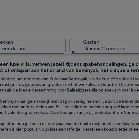
Een redde
hecken
Gasten
cteer datum
1 kamer, 2 reizigers
n een luxe villa, verwen jezelf tijdens spabehandelingen, ga
st of ontspan aan het strand van Seminyak, het chique alter
Vrolijk g
it richting het noorden van Kuta naar Seminyak, via de kust of de Jalan L
jn rustiger, de gebouwen grootser en het winkelwaar duurder. Deze ver
an als de ideale bestemming voor Balireizigers die op zoek zijn naar luxe
 ligstoelen en oranje parasols.
 Seminyak kan gemakkelijk een dag in beslag nemen. Je zult de bekende
leken met andere delen van Bali, maar liggen meestal nog wel lager da
eft vele designerwinkels. Voor koopjes kun je bij winkelcentrum Seminy
je eten heb je keuze uit een paar van de beste restaurants van Bali, wa
neren is hier populair, dus kies een tafeltje, bestel een koud biertje of 