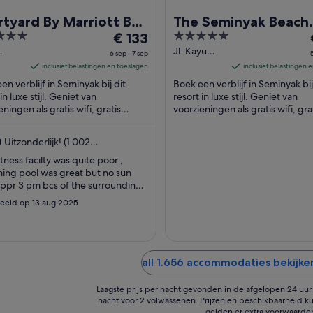
tyard By Marriott Bali
The Seminyak Beach
De
5
inyak Resort
€ 133
Resort & Spa
prijs
out
Jl. Kayu
6 sep - 7 sep
lung
Aya,
is
of
inclusief belastingen en toeslagen
inclusief belastingen 
k No
Seminyak
€ 133
5
en verblijf in Seminyak bij dit
Boek een verblijf in Seminyak bij
p
Beach
per
in luxe stijl. Geniet van
resort in luxe stijl. Geniet van
yak
Seminyak
eningen als gratis wifi, gratis
nacht
voorzieningen als gratis wifi, gra
Bali
rplaatsen en een volledig
parkeerplaatsen en 2
van
uste spa. ...
buitenzwembaden. Uit onze
6
0
Uitzonderlijk! (1.002
beoordelingen ...
sep
delingen)
itness facilty was quite poor ,
tot
ing pool was great but no sun
7
appr 3 pm bcs of the surrounding
sep
ngs"
eeld op 13 aug 2025
all 1.656 accommodaties bekijke
Laagste prijs per nacht gevonden in de afgelopen 24 uur o
nacht voor 2 volwassenen. Prijzen en beschikbaarheid ku
gelden er extra voorwaarde