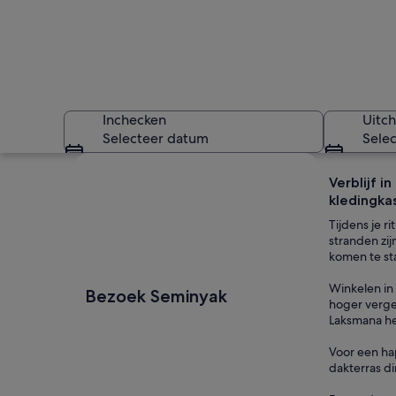
Inchecken
Uitc
Selecteer datum
Sele
Kaart verkennen
Verblijf i
kledingka
Tijdens je r
stranden zi
komen te sta
Een strand met gele
Winkelen in
Bezoek Seminyak
hoger verge
Laksmana he
Voor een hap
dakterras di