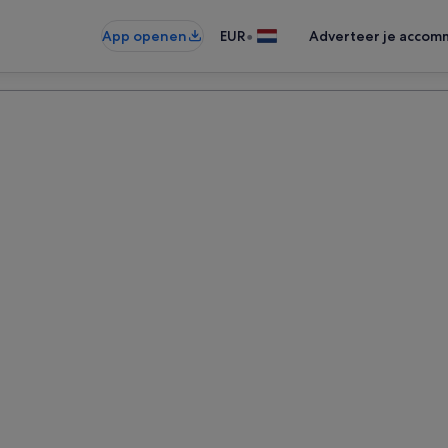
•
App openen
EUR
Adverteer je accom