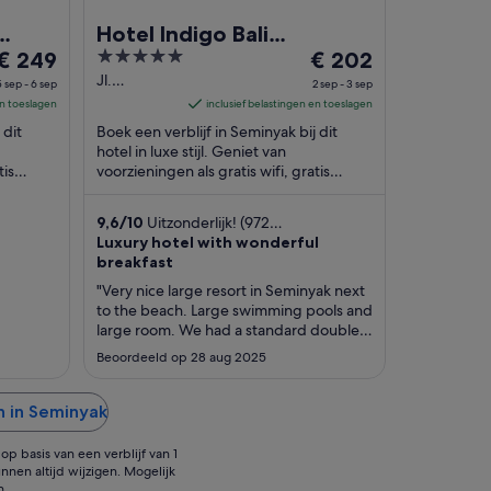
Hotel Indigo Bali
De
5
De
€ 249
Seminyak Beach by IHG
€ 202
prijs
out
prijs
Jl.
5 sep - 6 sep
2 sep - 3 sep
Camplung
is
of
is
en toeslagen
inclusief belastingen en toeslagen
Tanduk
€ 249
5
€ 202
 dit
Boek een verblijf in Seminyak bij dit
No.10
per
per
hotel in luxe stijl. Geniet van
Seminyak
tis
nacht
voorzieningen als gratis wifi, gratis
nacht
Bali
parkeerplaatsen en 5
van
van
buitenzwembaden. Uit onze
5
2
9,6
/
10
Uitzonderlijk! (972
beoordelingen ...
sep
sep
beoordelingen)
Luxury hotel with wonderful
breakfast
tot
tot
6
3
"Very nice large resort in Seminyak next
sep
sep
to the beach. Large swimming pools and
large room. We had a standard double
room and it was great, good amenities,
Beoordeeld op 28 aug 2025
terraces, large shower. All great and
especially the breakfast which is a buffet
with lots of varieties, local and Western.
n in Seminyak
Their fresh fruits ..."
p basis van een verblijf van 1
nnen altijd wijzigen. Mogelijk
n.