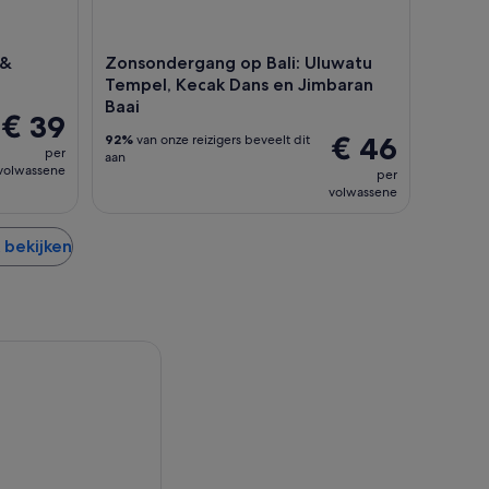
 &
Zonsondergang op Bali: Uluwatu
Tempel, Kecak Dans en Jimbaran
Baai
€ 39
€ 46
92%
van onze reizigers beveelt dit
per
aan
volwassene
per
volwassene
 bekijken