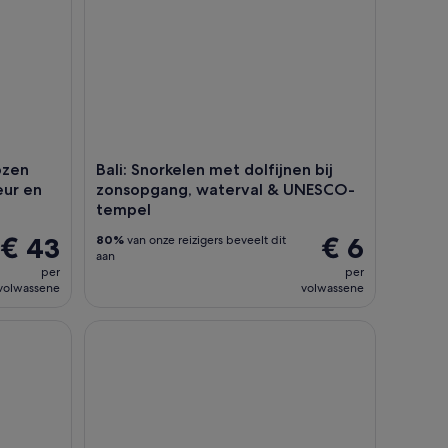
ozen
Bali: Snorkelen met dolfijnen bij
eur en
zonsopgang, waterval & UNESCO-
tempel
€ 43
€ 6
80%
van onze reizigers beveelt dit
aan
per
per
volwassene
volwassene
markttour
Zonsondergang op Bali: Uluwatu Tempel, Kecak D