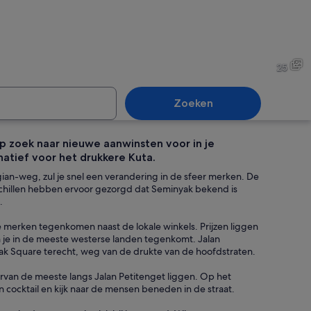
rpost op het strand, met vrij uitzicht op de oceaan en de verre kustlijn.
Een drukke straat met motorf
25
Zoeken
 op zoek naar nieuwe aanwinsten voor in je
natief voor het drukkere Kuta.
ekleurde surfplanken uitgelijnd op een strand met parasols en ligstoelen.
Een restaurant aan het stra
egian-weg, zul je snel een verandering in de sfeer merken. De
schillen hebben ervoor gezorgd dat Seminyak bekend is
.
 merken tegenkomen naast de lokale winkels. Prijzen liggen
n je in de meeste westerse landen tegenkomt. Jalan
ak Square terecht, weg van de drukte van de hoofdstraten.
arvan de meeste langs Jalan Petitenget liggen. Op het
een cocktail en kijk naar de mensen beneden in de straat.