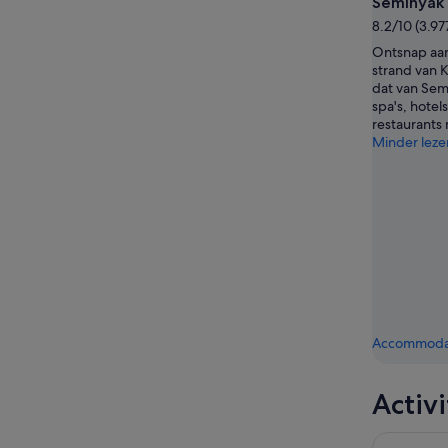
Seminyak
8.2/10 (3.9
Ontsnap aan
strand van 
dat van Sem
spa's, hote
restaurants 
Minder leze
Accommodat
Activ
Bali: Moun