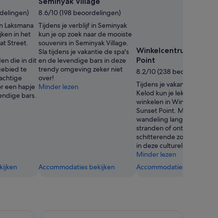
foto
Seminyak Village
van
rdelingen)
8.6/10 (198 beoordelingen)
Rattaya
 in Laksmana
Tijdens je verblijf in Seminyak
Rattayapimol
jken in het
kun je op zoek naar de mooiste
at Street.
souvenirs in Seminyak Village.
Winkelcentrum Sunset
Sla tijdens je vakantie de spa's
Point
n die in dit
en de levendige bars in deze
gebied te
trendy omgeving zeker niet
8.2/10 (238 beoordelingen
rachtige
over!
Tijdens je vakantie in Ker
or een hapje
Minder lezen
Kelod kun je lekker gaan
vendige bars.
winkelen in Winkelcentru
Sunset Point. Maak een
wandeling langs prachtige
stranden of ontdek de
schitterende zonsonderg
in deze culturele omgeving
Minder lezen
ijken
Accommodaties bekijken
Accommodaties bekijken
 route met een privéchauffeur en gratis wifi
Bali: Snorkelen met dolfijnen bij zonsopgang, w