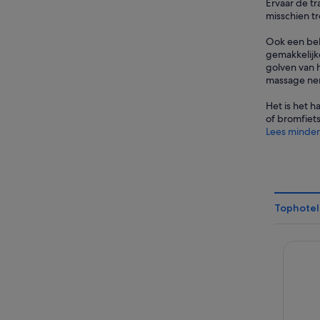
Ervaar de tr
misschien tr
Ook een beha
gemakkelijke
golven van h
massage nem
Het is het h
of bromfiet
Lees minder
Tophotel
Courtya