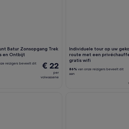
ount Batur Zonsopgang Trek
Individuele tour op uw gek
 en Ontbijt
route met een privéchauff
gratis wifi
€ 22
ze reizigers beveelt dit
86%
van onze reizigers beveelt dit
per
aan
volwassene
rkelen in het kustgebied
Seminyak: Balinese kookles & 