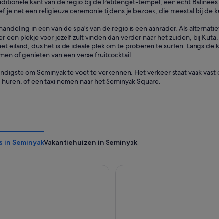
aditionele kant van de regio bij de Petitenget-tempel, een echt Balinees 
ef je net een religieuze ceremonie tijdens je bezoek, die meestal bij de k
ndeling in een van de spa's van de regio is een aanrader. Als alternatief
r een plekje voor jezelf zult vinden dan verder naar het zuiden, bij Kuta
et eiland, dus het is de ideale plek om te proberen te surfen. Langs de 
en of genieten van een verse fruitcocktail.
andigste om Seminyak te voet te verkennen. Het verkeer staat vaak vast en
s huren, of een taxi nemen naar het Seminyak Square.
s in Seminyak
Vakantiehuizen in Seminyak
rd By Marriott Bali Seminyak Resort
The Seminyak Beach Resort 