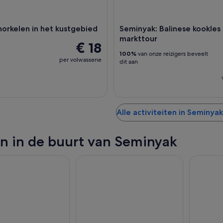
norkelen in het kustgebied
Seminyak: Balinese kookles
markttour
€ 18
100%
van onze reizigers beveelt
per volwassene
dit aan
Alle activiteiten in Seminyak
n in de buurt van Seminyak