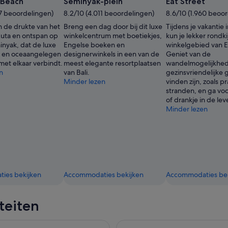
 Beach
Seminyak-plein
Eat Street
77 beoordelingen)
8.2/10 (4.011 beoordelingen)
8.6/10 (1.960 beoo
 de drukte van het
Breng een dag door bij dit luxe
Tijdens je vakantie
Kuta en ontspan op
winkelcentrum met boetiekjes,
kun je lekker rondki
inyak, dat de luxe
Engelse boeken en
winkelgebied van E
ls en oceaangelegen
designerwinkels in een van de
Geniet van de
met elkaar verbindt.
meest elegante resortplaatsen
wandelmogelijkhede
n
van Bali.
gezinsvriendelijke 
Minder lezen
vinden zijn, zoals p
stranden, en ga vo
of drankje in de le
Minder lezen
ies bekijken
Accommodaties bekijken
Accommodaties bek
iteiten
t Batur Zonsopgang Trek met Gids en Ontbijt
Individuele tour op uw gekozen