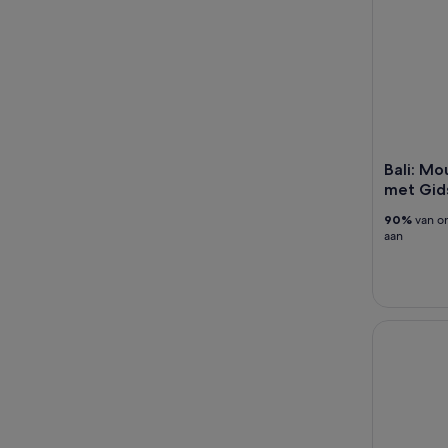
Bali: M
met Gids
90%
van on
aan
Sanur: Sno