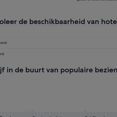
oleer de beschikbaarheid van hote
k
vond
d,
k
end
vond,
k
ijf in de buurt van populaire bez
,
Foto van Ratt