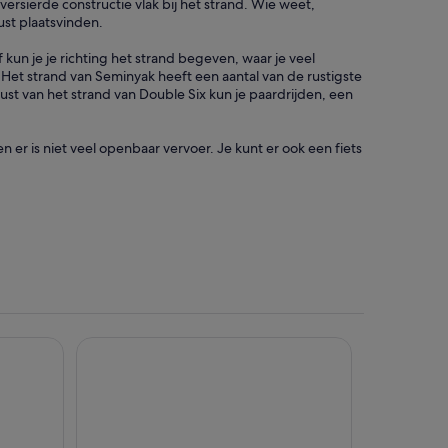
versierde constructie vlak bij het strand. Wie weet,
ust plaatsvinden.
 kun je je richting het strand begeven, waar je veel
. Het strand van Seminyak heeft een aantal van de rustigste
kust van het strand van Double Six kun je paardrijden, een
 er is niet veel openbaar vervoer. Je kunt er ook een fiets
& Spa
Hotel Indigo Bali Seminyak Beach by IHG