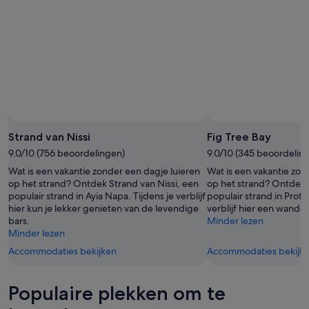
Foto van Roaring Romania
Openbare
foto
Strand van Nissi
Fig Tree Bay
van
9.0/10 (756 beoordelingen)
9.0/10 (345 beoordelin
Roaring
Wat is een vakantie zonder een dagje luieren
Wat is een vakantie zon
Romania
op het strand? Ontdek Strand van Nissi, een
op het strand? Ontdek 
populair strand in Ayia Napa. Tijdens je verblijf
populair strand in Prota
hier kun je lekker genieten van de levendige
verblijf hier een wandel
bars.
Minder lezen
Minder lezen
Accommodaties bekijken
Accommodaties bekijk
Populaire plekken om te