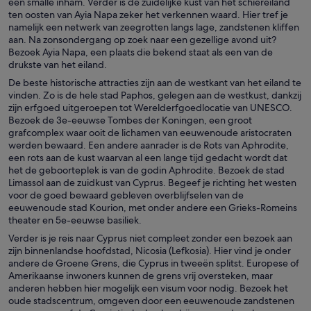
een smalle inham. Verder is de zuidelijke kust van het schiereiland
ten oosten van Ayia Napa zeker het verkennen waard. Hier tref je
namelijk een netwerk van zeegrotten langs lage, zandstenen kliffen
aan. Na zonsondergang op zoek naar een gezellige avond uit?
Bezoek Ayia Napa, een plaats die bekend staat als een van de
drukste van het eiland.
De beste historische attracties zijn aan de westkant van het eiland te
vinden. Zo is de hele stad Paphos, gelegen aan de westkust, dankzij
zijn erfgoed uitgeroepen tot Werelderfgoedlocatie van UNESCO.
Bezoek de 3e-eeuwse Tombes der Koningen, een groot
grafcomplex waar ooit de lichamen van eeuwenoude aristocraten
werden bewaard. Een andere aanrader is de Rots van Aphrodite,
een rots aan de kust waarvan al een lange tijd gedacht wordt dat
het de geboorteplek is van de godin Aphrodite. Bezoek de stad
Limassol aan de zuidkust van Cyprus. Begeef je richting het westen
voor de goed bewaard gebleven overblijfselen van de
eeuwenoude stad Kourion, met onder andere een Grieks-Romeins
theater en 5e-eeuwse basiliek.
Verder is je reis naar Cyprus niet compleet zonder een bezoek aan
zijn binnenlandse hoofdstad, Nicosia (Lefkosia). Hier vind je onder
andere de Groene Grens, die Cyprus in tweeën splitst. Europese of
Amerikaanse inwoners kunnen de grens vrij oversteken, maar
anderen hebben hier mogelijk een visum voor nodig. Bezoek het
oude stadscentrum, omgeven door een eeuwenoude zandstenen