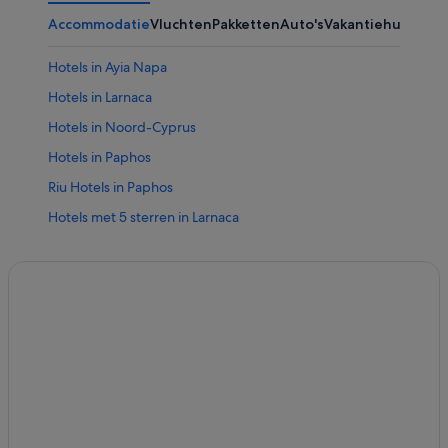
Accommodatie
Vluchten
Pakketten
Auto's
Vakantiehuizen
Ov
Hotels in Ayia Napa
Hotels in Larnaca
Hotels in Noord-Cyprus
Hotels in Paphos
Riu Hotels in Paphos
Hotels met 5 sterren in Larnaca
Hotels met 5 sterren in Paphos
Hotels met 5 sterren in Ayia Napa
All-Inclusive in Larnaca
Strand in Larnaca
All-Inclusive in Ayia Napa
Strand in Ayia Napa
All-Inclusive in Nicosia-district