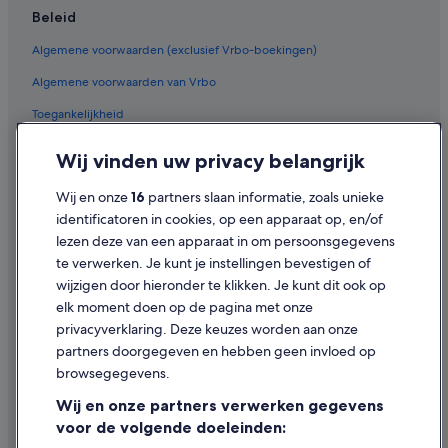
Beleid
Algemene voorwaarden (exclusief Vrbo-boekingen)
Algemene voorwaarden van Vrbo
Toegankelijkheid
Privacy
Wij vinden uw privacy belangrijk
Cookies
Wij en onze
16
partners slaan informatie, zoals unieke
Gebruiksvoorwaarden
identificatoren in cookies, op een apparaat op, en/of
lezen deze van een apparaat in om persoonsgegevens
Juridische informatie/Contact
te verwerken. Je kunt je instellingen bevestigen of
Inhoudsrichtlijnen en inhoud rapporteren
wijzigen door hieronder te klikken. Je kunt dit ook op
elk moment doen op de pagina met onze
Hulp
privacyverklaring. Deze keuzes worden aan onze
partners doorgegeven en hebben geen invloed op
Contact
browsegegevens.
Je boeking wijzigen of annuleren
Wij en onze partners verwerken gegevens
Restitutieproces en tijdsbestek
voor de volgende doeleinden: