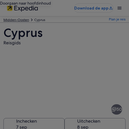
Doorgaan naar hoofdinhoud
Download de app
Plan je reis
Midden-Oosten
Cyprus
Cyprus
Reisgids
Afbeeldingen
van
Cyprus
50
Inchecken
Uitchecken
7 sep
8 sep