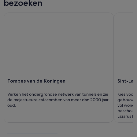
bezoeken
Tombes van de Koningen
Sint-Lazar
Tombes van de Koningen
Sint-Laz
Verken het ondergrondse netwerk van tunnels en zie
Kies voor 
de majestueuze catacomben van meer dan 2000 jaar
gebouw en 
oud.
vol wonder
beschouwd
Lazarus b