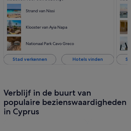
Strand van Nissi
Klooster van Ayia Napa
Nationaal Park Cavo Greco
Stad verkennen
Hotels vinden
St
Verblijf in de buurt van
populaire bezienswaardigheden
in Cyprus