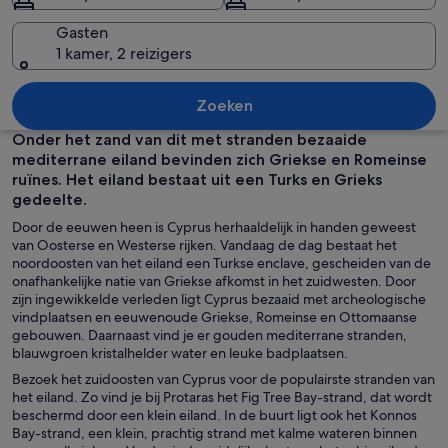
Gasten
1 kamer, 2 reizigers
Een kustpromenade met palmbomen, w
Zoeken
Onder het zand van dit met stranden bezaaide
mediterrane eiland bevinden zich Griekse en Romeinse
ruïnes. Het eiland bestaat uit een Turks en Grieks
gedeelte.
Door de eeuwen heen is Cyprus herhaaldelijk in handen geweest
van Oosterse en Westerse rijken. Vandaag de dag bestaat het
noordoosten van het eiland een Turkse enclave, gescheiden van de
onafhankelijke natie van Griekse afkomst in het zuidwesten. Door
zijn ingewikkelde verleden ligt Cyprus bezaaid met archeologische
vindplaatsen en eeuwenoude Griekse, Romeinse en Ottomaanse
gebouwen. Daarnaast vind je er gouden mediterrane stranden,
blauwgroen kristalhelder water en leuke badplaatsen.
Bezoek het zuidoosten van Cyprus voor de populairste stranden van
het eiland. Zo vind je bij Protaras het Fig Tree Bay-strand, dat wordt
beschermd door een klein eiland. In de buurt ligt ook het Konnos
Bay-strand, een klein, prachtig strand met kalme wateren binnen