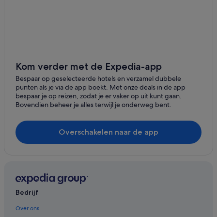
All-Inclusive in Paphos
Appartementen in Limassol
Appartementen in Nicosia-district
Aparthotels in Paphos
Villa's in Ayia Napa
Kom verder met de Expedia-app
Villa's in Nicosia
Bespaar op geselecteerde hotels en verzamel dubbele
punten als je via de app boekt. Met onze deals in de app
bespaar je op reizen, zodat je er vaker op uit kunt gaan.
Bovendien beheer je alles terwijl je onderweg bent.
Overschakelen naar de app
Bedrijf
Over ons