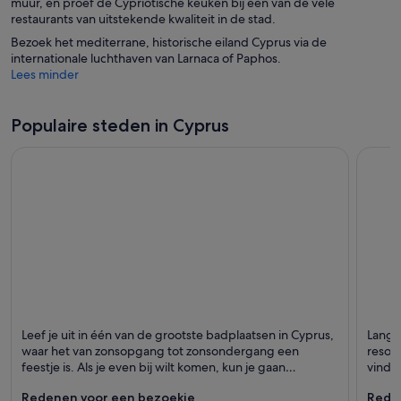
muur, en proef de Cypriotische keuken bij een van de vele
restaurants van uitstekende kwaliteit in de stad.
Bezoek het mediterrane, historische eiland Cyprus via de
internationale luchthaven van Larnaca of Paphos.
Lees minder
Populaire steden in Cyprus
Ayia Napa
Papho
Leef je uit in één van de grootste badplaatsen in Cyprus,
Langs
Staat bekend om Stranden, Bars en Zwemmen
Staat 
waar het van zonsopgang tot zonsondergang een
resort
feestje is. Als je even bij wilt komen, kun je gaan
vindt 
doezelen op de mooie stranden of de rustgevende
bruis
Redenen voor een bezoekje
Rede
natuur opzoeken.