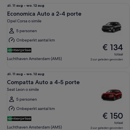
Economica Auto a 2-4 porte Opel Corsa o simile
di.
di. 11 aug - wo. 12 aug
11
Economica Auto a 2-4 porte
aug
Opel Corsa o simile
tot
wo.
5 personen
12
Onbeperkt aantal km
aug
€ 134
totaal
Luchthaven Amsterdam (AMS)
2 uur geleden gevonden
Compatta Auto a 4-5 porte Seat Leon o simile
di.
di. 11 aug - wo. 12 aug
11
Compatta Auto a 4-5 porte
aug
Seat Leon o simile
tot
wo.
5 personen
12
Onbeperkt aantal km
aug
€ 150
totaal
Luchthaven Amsterdam (AMS)
2 uur geleden gevonden