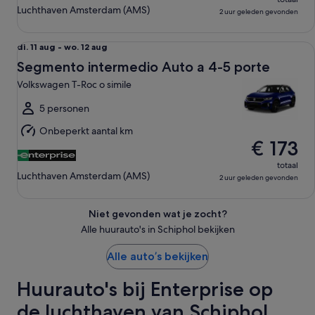
Luchthaven Amsterdam (AMS)
2 uur geleden gevonden
Segmento intermedio Auto a 4-5 porte Volkswagen T-Roc o
di.
di. 11 aug - wo. 12 aug
11
Segmento intermedio Auto a 4-5 porte
aug
Volkswagen T-Roc o simile
tot
wo.
5 personen
12
Onbeperkt aantal km
aug
€ 173
totaal
Luchthaven Amsterdam (AMS)
2 uur geleden gevonden
Niet gevonden wat je zocht?
Alle huurauto's in Schiphol bekijken
Alle auto’s bekijken
Huurauto's bij Enterprise op
de luchthaven van Schiphol