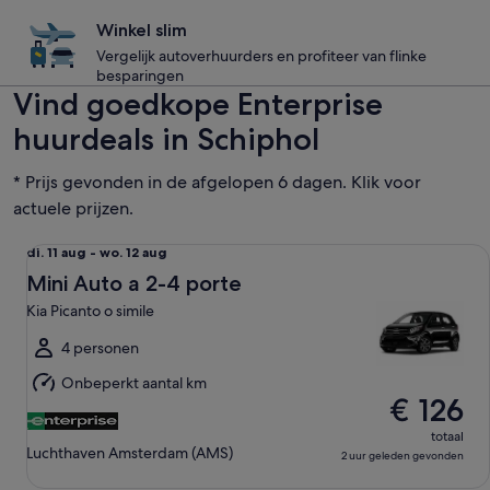
Winkel slim
Vergelijk autoverhuurders en profiteer van flinke
besparingen
Vind goedkope Enterprise
huurdeals in Schiphol
* Prijs gevonden in de afgelopen 6 dagen. Klik voor
actuele prijzen.
Mini Auto a 2-4 porte Kia Picanto o simile
di.
di. 11 aug - wo. 12 aug
11
Mini Auto a 2-4 porte
aug
Kia Picanto o simile
tot
wo.
4 personen
12
Onbeperkt aantal km
aug
€ 126
totaal
Luchthaven Amsterdam (AMS)
2 uur geleden gevonden