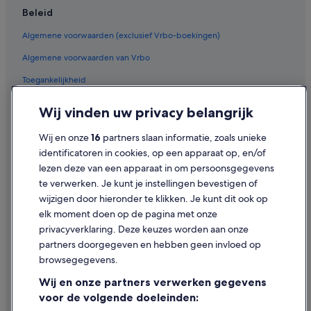
Beleid
Algemene voorwaarden (exclusief Vrbo-boekingen)
Algemene voorwaarden van Vrbo
Toegankelijkheid
Privacy
Wij vinden uw privacy belangrijk
Cookies
Wij en onze
16
partners slaan informatie, zoals unieke
Gebruiksvoorwaarden
identificatoren in cookies, op een apparaat op, en/of
lezen deze van een apparaat in om persoonsgegevens
Juridische informatie/Contact
te verwerken. Je kunt je instellingen bevestigen of
Inhoudsrichtlijnen en inhoud rapporteren
wijzigen door hieronder te klikken. Je kunt dit ook op
elk moment doen op de pagina met onze
Hulp
privacyverklaring. Deze keuzes worden aan onze
partners doorgegeven en hebben geen invloed op
Contact
browsegegevens.
Je boeking wijzigen of annuleren
Wij en onze partners verwerken gegevens
Restitutieproces en tijdsbestek
voor de volgende doeleinden: