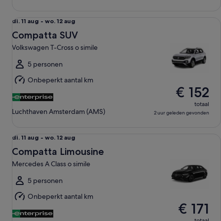
Compatta SUV Volkswagen T-Cross o simile
di.
di. 11 aug - wo. 12 aug
11
Compatta SUV
aug
Volkswagen T-Cross o simile
tot
wo.
5 personen
12
Onbeperkt aantal km
aug
€ 152
totaal
Luchthaven Amsterdam (AMS)
2 uur geleden gevonden
Compatta Limousine Mercedes A Class o simile
di.
di. 11 aug - wo. 12 aug
11
Compatta Limousine
aug
Mercedes A Class o simile
tot
wo.
5 personen
12
Onbeperkt aantal km
aug
€ 171
totaal