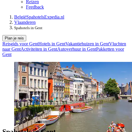
Reizen
Feedback
België
Spahotels
Expedia.nl
Vlaanderen
Spahotels in Gent
Plan je reis
Reisgids voor Gent
Hotels in Gent
Vakantiehuizen in Gent
Vluchten
naar Gent
Activiteiten in Gent
Autoverhuur in Gent
Pakketten voor
Gent
Spahotels in Gent