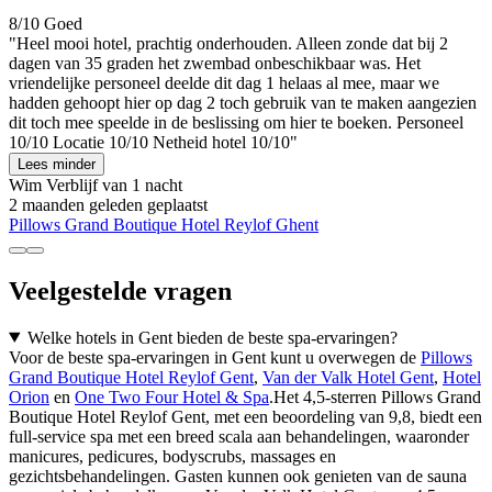
8/10
Goed
"Heel mooi hotel, prachtig onderhouden. Alleen zonde dat bij 2
dagen van 35 graden het zwembad onbeschikbaar was. Het
vriendelijke personeel deelde dit dag 1 helaas al mee, maar we
hadden gehoopt hier op dag 2 toch gebruik van te maken aangezien
dit toch mee speelde in de beslissing om hier te boeken. Personeel
10/10 Locatie 10/10 Netheid hotel 10/10"
Lees minder
Wim
Verblijf van 1 nacht
2 maanden geleden geplaatst
Pillows Grand Boutique Hotel Reylof Ghent
Veelgestelde vragen
Welke hotels in Gent bieden de beste spa-ervaringen?
Voor de beste spa-ervaringen in Gent kunt u overwegen de
Pillows
Grand Boutique Hotel Reylof Gent
,
Van der Valk Hotel Gent
,
Hotel
Orion
en
One Two Four Hotel & Spa
.Het 4,5-sterren Pillows Grand
Boutique Hotel Reylof Gent, met een beoordeling van 9,8, biedt een
full-service spa met een breed scala aan behandelingen, waaronder
manicures, pedicures, bodyscrubs, massages en
gezichtsbehandelingen. Gasten kunnen ook genieten van de sauna