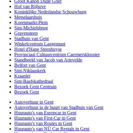
Groot Kanon Dulle Griet
Hof van Rijhove
Koninklijke Nederlandse Schouwburg
Metselaarshuis
Korenmarkt-Plein
Sint-Michielsbrug
Gravensteen
Stadhuis van Gent
Winkelcentrum Langemunt
Hotel d'Hane Steenhuyse
Provinciaal Cultuurcentrum Caermersklooster
Standbeeld van Jacob van Artevelde
Belfort van Gent
Sint-Niklaaskerk
Kraanlei
Sint-Baafskathedraal
Bezoek Gent Centrum
Bezoek Gent
Autoverhuur in Gent
Autoverhuur in de buurt van Stadhuis van Gent
Huurauto's van Europcar in Gent
Huurauto's van First-Car in Gent
Huurauto's van Routes in Gent
Huurauto's van NÜ Car Rentals in Gent