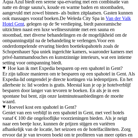
Aqua Azul biedt een serene spa-ervaring met een combinatie van
natte en droge sauna's, koude en warme baden en stoombaden,
aangevuld met zowel binnen- als buiten zitplaatsen. Gasten kunnen
ook massages vooraf boeken.De Weleda City Spa in
Van der Valk
Hotel Gent
, gelegen op de 9e verdieping, biedt panoramische
uitzichten naast een luxe wellnessruimte met een sauna en
stoombad, met diverse behandelingen en de mogelijkheid om de
ontspanningstijd na de behandeling te verlengen.Voor een
onderdompelende ervaring bieden boetiekspahotels zoals de
Schopenhauer Spa uniek ingerichte kamers, waaronder kamers met
privé-hammamdouches en kunstzinnige interieurs, wat een intieme
setting voor ontspanning biedt.
Hoe kan ik met Expedia besparen op een spahotel in Gent?
Er zijn talloze manieren om te besparen op een spahotel in Gent. Als
Expedia-lid ontgrendel je directe kortingen via ledenprijzen. En het
allerbeste is: lid worden is gratis. Meestal kun je op je hotelverblijf
besparen door langer van tevoren te boeken. En als je in een
spontane bui bent, zijn onze lastminuteaanbiedingen de moeite
waard.
Hoeveel kost een spahotel in Gent?
Geniet van een verblijf in een spahotel in Gent, met veel hotels
vanaf € 100 die ongelooflijke voorzieningen bieden. Als je neigt
naar een beetje luxe, kunnen de prijzen stijgen en variëren
afhankelijk van de locatie, het seizoen en de hotelfaciliteiten. Zorg
ervoor dat je van tevoren boekt om te profiteren van meer opties en