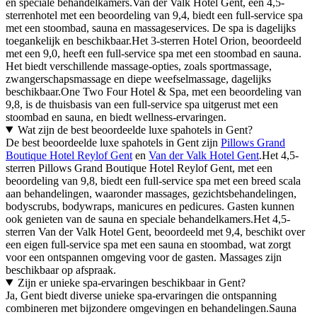
en speciale behandelkamers.Van der Valk Hotel Gent, een 4,5-
sterrenhotel met een beoordeling van 9,4, biedt een full-service spa
met een stoombad, sauna en massageservices. De spa is dagelijks
toegankelijk en beschikbaar.Het 3-sterren Hotel Orion, beoordeeld
met een 9,0, heeft een full-service spa met een stoombad en sauna.
Het biedt verschillende massage-opties, zoals sportmassage,
zwangerschapsmassage en diepe weefselmassage, dagelijks
beschikbaar.One Two Four Hotel & Spa, met een beoordeling van
9,8, is de thuisbasis van een full-service spa uitgerust met een
stoombad en sauna, en biedt wellness-ervaringen.
Wat zijn de best beoordeelde luxe spahotels in Gent?
De best beoordeelde luxe spahotels in Gent zijn
Pillows Grand
Boutique Hotel Reylof Gent
en
Van der Valk Hotel Gent
.Het 4,5-
sterren Pillows Grand Boutique Hotel Reylof Gent, met een
beoordeling van 9,8, biedt een full-service spa met een breed scala
aan behandelingen, waaronder massages, gezichtsbehandelingen,
bodyscrubs, bodywraps, manicures en pedicures. Gasten kunnen
ook genieten van de sauna en speciale behandelkamers.Het 4,5-
sterren Van der Valk Hotel Gent, beoordeeld met 9,4, beschikt over
een eigen full-service spa met een sauna en stoombad, wat zorgt
voor een ontspannen omgeving voor de gasten. Massages zijn
beschikbaar op afspraak.
Zijn er unieke spa-ervaringen beschikbaar in Gent?
Ja, Gent biedt diverse unieke spa-ervaringen die ontspanning
combineren met bijzondere omgevingen en behandelingen.Sauna