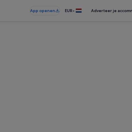
•
App openen
EUR
Adverteer je accom