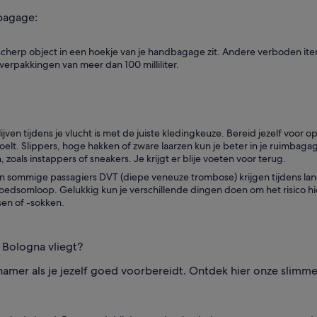
bagage:
cherp object in een hoekje van je handbagage zit. Andere verboden items
 verpakkingen van meer dan 100 milliliter.
jven tijdens je vlucht is met de juiste kledingkeuze. Bereid jezelf voo
fkoelt. Slippers, hoge hakken of zware laarzen kun je beter in je ruimbag
 zoals instappers of sneakers. Je krijgt er blije voeten voor terug.
en sommige passagiers DVT (diepe veneuze trombose) krijgen tijdens lan
dsomloop. Gelukkig kun je verschillende dingen doen om het risico hier
en of -sokken.
r Bologna vliegt?
namer als je jezelf goed voorbereidt. Ontdek hier onze slimm