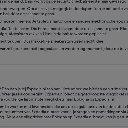
s in de hand. Daar wordt bij de security check als eerste naar gevraagd.
 onderworpen. Om dit zo vlot mogelijk te doorlopen, kun je het beste va
en bak door de scanner te gaan.
ereld moeten nemen. Je tablet, smartphone en andere elektronische appa
andkoffer te halen. Die horen meestal apart door de scanner te gaan. E
htige, afgesloten zak van 1 liter in de bak te worden geplaatst.
ient te doen. Dus makkelijke sneakers zijn geen slecht idee.
anzelfsprekend niet toegestaan en worden ingenomen tijdens de beveili
 Dan ben je bij Expedia.nl aan het juiste adres: we bieden een ruime k
 Waar je reis ook begint, Expedia.nl biedt de goedkoopste vliegtickets n
a voordelige last minute vliegtickets naar Bologna bij Expedia.nl.
om te werken met leveranciers die ons de laagste tarieven bieden, dus 
isroutenummer van Expedia.nl staat voor al je vragen en opmerkingen vi
. Als je een vliegticket naar Bologna op Expedia.nl boekt, kan je gerust 