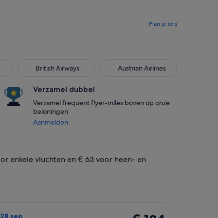
Plan je reis
British Airways
Austrian Airlines
British Airways
Austrian Airlines
Verzamel dubbel
Verzamel frequent flyer-miles boven op onze
beloningen
Aanmelden
or enkele vluchten en € 63 voor heen- en
 ma. 28 sep met als prijs € 175 selecteren. 6 uur geleden gevo
t die vertrekt op vr. 25 sep van Lissabon naar Bologna en ter
€ 184
. 28 sep