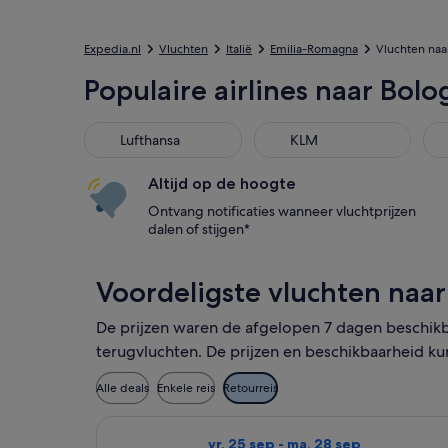
Expedia.nl
Vluchten
Italië
Emilia-Romagna
Vluchten naa
Populaire airlines naar Bolo
Lufthansa
KLM
Swi
Lufthansa
KLM
Altijd op de hoogte
Ontvang notificaties wanneer vluchtprijzen
dalen of stijgen*
Voordeligste vluchten naa
De prijzen waren de afgelopen 7 dagen beschikb
terugvluchten. De prijzen en beschikbaarheid ku
Alle deals
Enkele reis
Retourreis
De Vueling Airlines-vlucht die ver
vr. 25 sep - ma. 28 sep