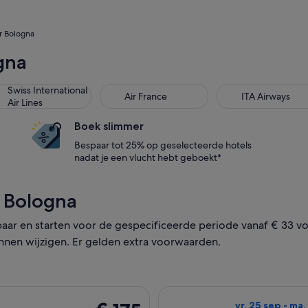
r Bologna
gna
ss International Air Lines
Air France
ITA Airways
Swiss International
Air France
ITA Airways
Air Lines
Boek slimmer
Bespaar tot 25% op geselecteerde hotels
nadat je een vlucht hebt geboekt*
r Bologna
aar en starten voor de gespecificeerde periode vanaf € 33 vo
nnen wijzigen. Er gelden extra voorwaarden.
trekt op vr. 25 sep van Lissabon naar Bologna en terugkeert op
De Ryanair-vluch
€ 175
vr. 25 sep - ma