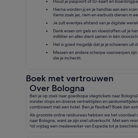
Houd je paspoort of ID-kaart en boardingpas
Hierna worden jij en je handtas aan een scan
Items zoals jas, riem en earbuds dienen in e
Je zult eventjes afstand van je digitale w
Denk eraan om gels en vloeistoffen uit je h
milliliter en alles dient samen in één doorzic
Het is goed mogelijk dat je je schoenen uit d
Messen en andere scherpe voorwerpen zijn v
die je incheckt.
Boek met vertrouwen
Over Bologna
Over Bologna
Ben je op zoek naar goedkope vliegtickets naar Bologna?
minder stops en diverse vertrektijden en aankomsttijden.
combineert met een hotel. Ben je flexibel? Boek dan extr
Als grootste online reisbureau hebben we het voordeel 
naar Bologna, want ze zijn snel uitverkocht. Met een re
tot vrijdag een medewerker van Expedia tot je beschikking