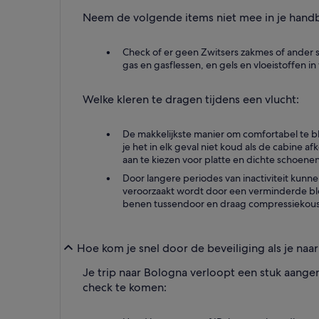
Neem de volgende items niet mee in je hand
Check of er geen Zwitsers zakmes of ander s
gas en gasflessen, en gels en vloeistoffen in
Welke kleren te dragen tijdens een vlucht:
De makkelijkste manier om comfortabel te bli
je het in elk geval niet koud als de cabine a
aan te kiezen voor platte en dichte schoenen,
Door langere periodes van inactiviteit kunn
veroorzaakt wordt door een verminderde bloe
benen tussendoor en draag compressiekous
Hoe kom je snel door de beveiliging als je naa
Je trip naar Bologna verloopt een stuk aange
check te komen: