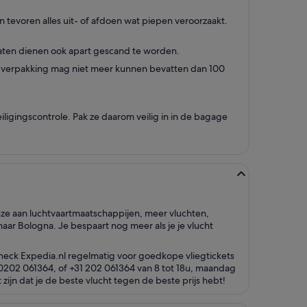
n tevoren alles uit- of afdoen wat piepen veroorzaakt.
raten dienen ook apart gescand te worden.
lke verpakking mag niet meer kunnen bevatten dan 100
gingscontrole. Pak ze daarom veilig in in de bagage
euze aan luchtvaartmaatschappijen, meer vluchten,
aar Bologna. Je bespaart nog meer als je je vlucht
check Expedia.nl regelmatig voor goedkope vliegtickets
a 0202 061364, of +31 202 061364 van 8 tot 18u, maandag
zijn dat je de beste vlucht tegen de beste prijs hebt!