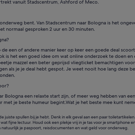
rtrekt vanuit Stadscentrum, Ashford of Meco.
 onderweg bent. Van Stadscentrum naar Bologna is het ongevee
het normaal gesproken 2 uur en 30 minuten.
gna?
p de een of andere manier keer op keer een goede deal scoort v
k is het een goed idee om wat online onderzoek te doen en di
eetje mazzel een beter geprijsd vliegticket bemachtigen voor
ggen als je je deal hebt gespot. Je weet nooit hoe lang deze b
vonden.
oor?
naar Bologna een relaxte start zijn, of meer weg hebben van ee
ur met je beste humeur begint.
Wat je het beste mee kunt nem
 de juiste spullen bij je hebt. Denk in elk geval aan een paar toiletartik
at fijne lectuur. Houd ook een plekje vrij in je tas voor je smartphone
n natuurlijk je paspoort, reisdocumenten en wat geld voor onderweg.