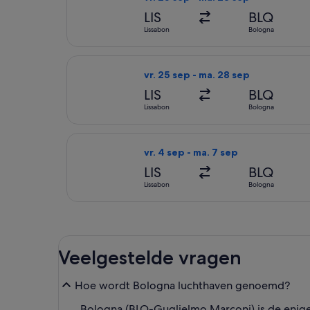
LIS
BLQ
Lissabon
Bologna
De Swiss International Air Lines-v
vr. 25 sep - ma. 28 sep
LIS
BLQ
Lissabon
Bologna
De KLM-vlucht die vertrekt op vr. 
vr. 4 sep - ma. 7 sep
LIS
BLQ
Lissabon
Bologna
Veelgestelde vragen
Hoe wordt Bologna luchthaven genoemd?
Bologna (BLQ-Guglielmo Marconi) is de enig