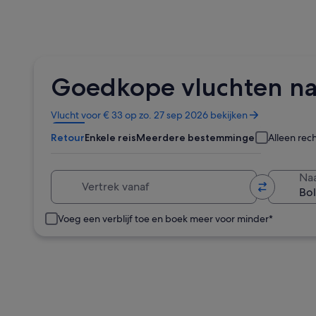
Goedkope vluchten na
Opent
Vlucht voor € 33 op zo. 27 sep 2026 bekijken
in
Retour
Enkele reis
Meerdere bestemmingen
Alleen rec
een
nieuw
venster
Vertrek vanaf
Na
Voeg een verblijf toe en boek meer voor minder*