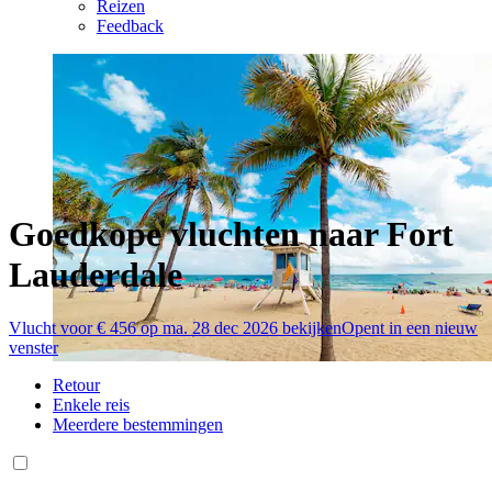
Reizen
Feedback
Goedkope vluchten naar Fort
Lauderdale
Vlucht voor € 456 op ma. 28 dec 2026 bekijken
Opent in een nieuw
venster
Retour
Enkele reis
Meerdere bestemmingen