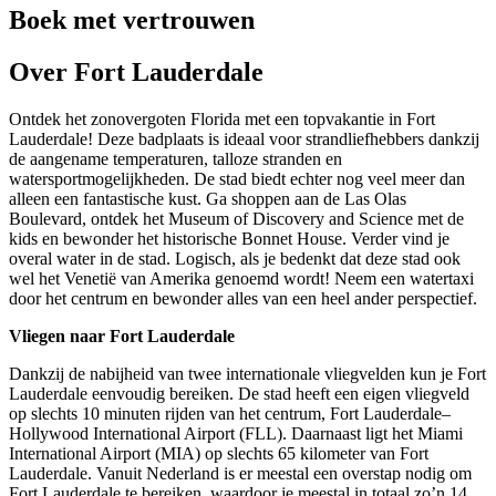
Boek met vertrouwen
Over Fort Lauderdale
Ontdek het zonovergoten Florida met een topvakantie in Fort
Lauderdale! Deze badplaats is ideaal voor strandliefhebbers dankzij
de aangename temperaturen, talloze stranden en
watersportmogelijkheden. De stad biedt echter nog veel meer dan
alleen een fantastische kust. Ga shoppen aan de Las Olas
Boulevard, ontdek het Museum of Discovery and Science met de
kids en bewonder het historische Bonnet House. Verder vind je
overal water in de stad. Logisch, als je bedenkt dat deze stad ook
wel het Venetië van Amerika genoemd wordt! Neem een watertaxi
door het centrum en bewonder alles van een heel ander perspectief.
Vliegen naar Fort Lauderdale
Dankzij de nabijheid van twee internationale vliegvelden kun je Fort
Lauderdale eenvoudig bereiken. De stad heeft een eigen vliegveld
op slechts 10 minuten rijden van het centrum, Fort Lauderdale–
Hollywood International Airport (FLL). Daarnaast ligt het Miami
International Airport (MIA) op slechts 65 kilometer van Fort
Lauderdale. Vanuit Nederland is er meestal een overstap nodig om
Fort Lauderdale te bereiken, waardoor je meestal in totaal zo’n 14