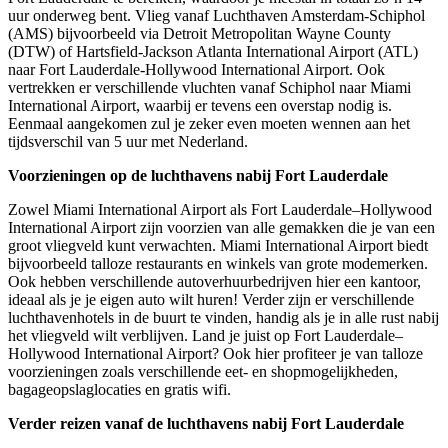
uur onderweg bent. Vlieg vanaf Luchthaven Amsterdam-Schiphol
(AMS) bijvoorbeeld via Detroit Metropolitan Wayne County
(DTW) of Hartsfield-Jackson Atlanta International Airport (ATL)
naar Fort Lauderdale-Hollywood International Airport. Ook
vertrekken er verschillende vluchten vanaf Schiphol naar Miami
International Airport, waarbij er tevens een overstap nodig is.
Eenmaal aangekomen zul je zeker even moeten wennen aan het
tijdsverschil van 5 uur met Nederland.
Voorzieningen op de luchthavens nabij Fort Lauderdale
Zowel Miami International Airport als Fort Lauderdale–Hollywood
International Airport zijn voorzien van alle gemakken die je van een
groot vliegveld kunt verwachten. Miami International Airport biedt
bijvoorbeeld talloze restaurants en winkels van grote modemerken.
Ook hebben verschillende autoverhuurbedrijven hier een kantoor,
ideaal als je je eigen auto wilt huren! Verder zijn er verschillende
luchthavenhotels in de buurt te vinden, handig als je in alle rust nabij
het vliegveld wilt verblijven. Land je juist op Fort Lauderdale–
Hollywood International Airport? Ook hier profiteer je van talloze
voorzieningen zoals verschillende eet- en shopmogelijkheden,
bagageopslaglocaties en gratis wifi.
Verder reizen vanaf de luchthavens nabij Fort Lauderdale