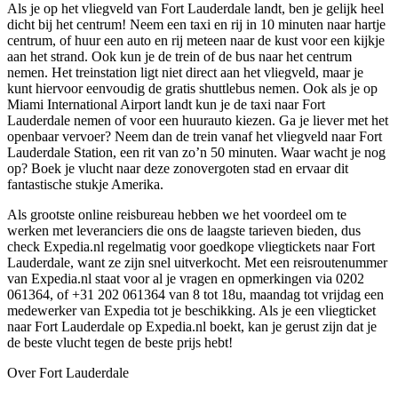
Als je op het vliegveld van Fort Lauderdale landt, ben je gelijk heel
dicht bij het centrum! Neem een taxi en rij in 10 minuten naar hartje
centrum, of huur een auto en rij meteen naar de kust voor een kijkje
aan het strand. Ook kun je de trein of de bus naar het centrum
nemen. Het treinstation ligt niet direct aan het vliegveld, maar je
kunt hiervoor eenvoudig de gratis shuttlebus nemen. Ook als je op
Miami International Airport landt kun je de taxi naar Fort
Lauderdale nemen of voor een huurauto kiezen. Ga je liever met het
openbaar vervoer? Neem dan de trein vanaf het vliegveld naar Fort
Lauderdale Station, een rit van zo’n 50 minuten. Waar wacht je nog
op? Boek je vlucht naar deze zonovergoten stad en ervaar dit
fantastische stukje Amerika.
Als grootste online reisbureau hebben we het voordeel om te
werken met leveranciers die ons de laagste tarieven bieden, dus
check Expedia.nl regelmatig voor goedkope vliegtickets naar Fort
Lauderdale, want ze zijn snel uitverkocht. Met een reisroutenummer
van Expedia.nl staat voor al je vragen en opmerkingen via 0202
061364, of +31 202 061364 van 8 tot 18u, maandag tot vrijdag een
medewerker van Expedia tot je beschikking. Als je een vliegticket
naar Fort Lauderdale op Expedia.nl boekt, kan je gerust zijn dat je
de beste vlucht tegen de beste prijs hebt!
Over Fort Lauderdale