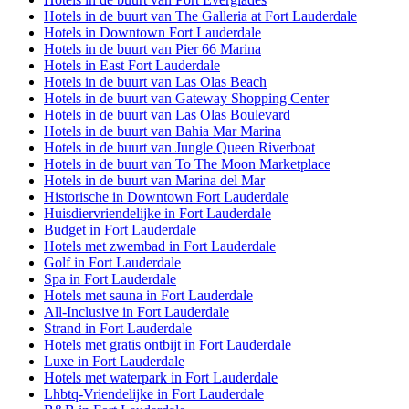
Hotels in de buurt van The Galleria at Fort Lauderdale
Hotels in Downtown Fort Lauderdale
Hotels in de buurt van Pier 66 Marina
Hotels in East Fort Lauderdale
Hotels in de buurt van Las Olas Beach
Hotels in de buurt van Gateway Shopping Center
Hotels in de buurt van Las Olas Boulevard
Hotels in de buurt van Bahia Mar Marina
Hotels in de buurt van Jungle Queen Riverboat
Hotels in de buurt van To The Moon Marketplace
Hotels in de buurt van Marina del Mar
Historische in Downtown Fort Lauderdale
Huisdiervriendelijke in Fort Lauderdale
Budget in Fort Lauderdale
Hotels met zwembad in Fort Lauderdale
Golf in Fort Lauderdale
Spa in Fort Lauderdale
Hotels met sauna in Fort Lauderdale
All-Inclusive in Fort Lauderdale
Strand in Fort Lauderdale
Hotels met gratis ontbijt in Fort Lauderdale
Luxe in Fort Lauderdale
Hotels met waterpark in Fort Lauderdale
Lhbtq-Vriendelijke in Fort Lauderdale