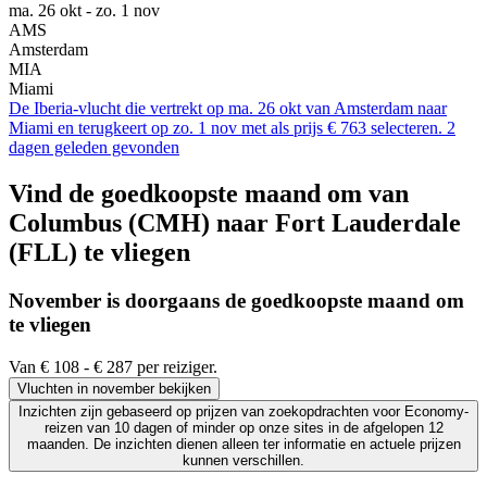
ma. 26 okt - zo. 1 nov
AMS
Amsterdam
MIA
Miami
De Iberia-vlucht die vertrekt op ma. 26 okt van Amsterdam naar
Miami en terugkeert op zo. 1 nov met als prijs € 763 selecteren. 2
dagen geleden gevonden
Vind de goedkoopste maand om van
Columbus (CMH) naar Fort Lauderdale
(FLL) te vliegen
November is doorgaans de
goedkoopste
maand om
te vliegen
Van € 108 - € 287 per reiziger.
Vluchten in november bekijken
Inzichten zijn gebaseerd op prijzen van zoekopdrachten voor Economy-
reizen van 10 dagen of minder op onze sites in de afgelopen 12
maanden. De inzichten dienen alleen ter informatie en actuele prijzen
kunnen verschillen.