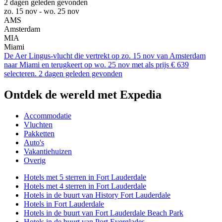
2 dagen geleden gevonden
zo. 15 nov - wo. 25 nov
AMS
Amsterdam
MIA
Miami
De Aer Lingus-vlucht die vertrekt op zo. 15 nov van Amsterdam
naar Miami en terugkeert op wo. 25 nov met als prijs € 639
selecteren. 2 dagen geleden gevonden
Ontdek de wereld met Expedia
Accommodatie
Vluchten
Pakketten
Auto's
Vakantiehuizen
Overig
Hotels met 5 sterren in Fort Lauderdale
Hotels met 4 sterren in Fort Lauderdale
Hotels in de buurt van History Fort Lauderdale
Hotels in Fort Lauderdale
Hotels in de buurt van Fort Lauderdale Beach Park
Hotels in de buurt van Port Everglades