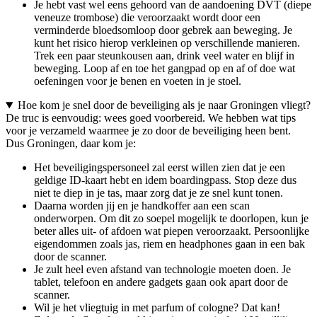
Je hebt vast wel eens gehoord van de aandoening DVT (diepe
veneuze trombose) die veroorzaakt wordt door een
verminderde bloedsomloop door gebrek aan beweging. Je
kunt het risico hierop verkleinen op verschillende manieren.
Trek een paar steunkousen aan, drink veel water en blijf in
beweging. Loop af en toe het gangpad op en af of doe wat
oefeningen voor je benen en voeten in je stoel.
Hoe kom je snel door de beveiliging als je naar Groningen vliegt?
De truc is eenvoudig: wees goed voorbereid. We hebben wat tips
voor je verzameld waarmee je zo door de beveiliging heen bent.
Dus Groningen, daar kom je:
Het beveiligingspersoneel zal eerst willen zien dat je een
geldige ID-kaart hebt en idem boardingpass. Stop deze dus
niet te diep in je tas, maar zorg dat je ze snel kunt tonen.
Daarna worden jij en je handkoffer aan een scan
onderworpen. Om dit zo soepel mogelijk te doorlopen, kun je
beter alles uit- of afdoen wat piepen veroorzaakt. Persoonlijke
eigendommen zoals jas, riem en headphones gaan in een bak
door de scanner.
Je zult heel even afstand van technologie moeten doen. Je
tablet, telefoon en andere gadgets gaan ook apart door de
scanner.
Wil je het vliegtuig in met parfum of cologne? Dat kan!