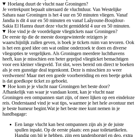
Hoelang duurt de vlucht naar Groningen?
Je vertrekpunt bepaalt uiteraard de vluchtduur. Van Westelijke
Sahara naar Groningen is het 4 uur en 50 minuten vliegen. Vanaf
Jandia is dit 4 uur en 50 minuten en vanaf Laâyoune-Boujdour-
Sakia El Hamra duurt deze vlucht gemiddeld 4 uur en 50 minuten.
Hoe vind je de voordeligste vliegtickets naar Groningen?
De eerste tip die de meeste doorgewinterde reizigers je
waarschijnlijk zullen geven, is boek je tickets ruim van tevoren. Ook
is het een goed idee om wat online onderzoek te doen en diverse
vliegopties te vergelijken. Als Groningen meerdere luchthavens
heeft, kun je misschien een beter geprijsd vliegticket bemachtigen
voor een kleiner vliegveld. Tot slot, wees bereid om direct te boeken
als je een gunstige deal tegenkomt. Deze is misschien zo weer
verdwenen! Maar met een goede voorbereiding en een beetje geluk
is dat goedkope ticket zo geboekt.
Hoe kom je je vlucht naar Groningen het beste door?
Afhankelijk van waar je vandaan komt, kan je vlucht naar
Groningen een ontspannen start zijn, of meer lijken op een eindeloze
reis. Onderstaand vind je wat tips, waarmee je het hele avontuur met
je beste humeur begint.
Wat je het beste mee kunt nemen in je
handbagage:
Een lange vlucht kan best ontspannen zijn als je de juiste
spullen inpakt. Op de eerste plaats: een paar toiletartikelen.
Handig om bij je hebben, zijn een tandenborstel en deo, extra