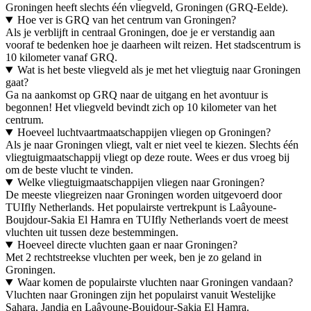
Groningen heeft slechts één vliegveld, Groningen (GRQ-Eelde).
Hoe ver is GRQ van het centrum van Groningen?
Als je verblijft in centraal Groningen, doe je er verstandig aan
vooraf te bedenken hoe je daarheen wilt reizen. Het stadscentrum is
10 kilometer vanaf GRQ.
Wat is het beste vliegveld als je met het vliegtuig naar Groningen
gaat?
Ga na aankomst op GRQ naar de uitgang en het avontuur is
begonnen! Het vliegveld bevindt zich op 10 kilometer van het
centrum.
Hoeveel luchtvaartmaatschappijen vliegen op Groningen?
Als je naar Groningen vliegt, valt er niet veel te kiezen. Slechts één
vliegtuigmaatschappij vliegt op deze route. Wees er dus vroeg bij
om de beste vlucht te vinden.
Welke vliegtuigmaatschappijen vliegen naar Groningen?
De meeste vliegreizen naar Groningen worden uitgevoerd door
TUIfly Netherlands. Het populairste vertrekpunt is Laâyoune-
Boujdour-Sakia El Hamra en TUIfly Netherlands voert de meest
vluchten uit tussen deze bestemmingen.
Hoeveel directe vluchten gaan er naar Groningen?
Met 2 rechtstreekse vluchten per week, ben je zo geland in
Groningen.
Waar komen de populairste vluchten naar Groningen vandaan?
Vluchten naar Groningen zijn het populairst vanuit Westelijke
Sahara, Jandia en Laâyoune-Boujdour-Sakia El Hamra.