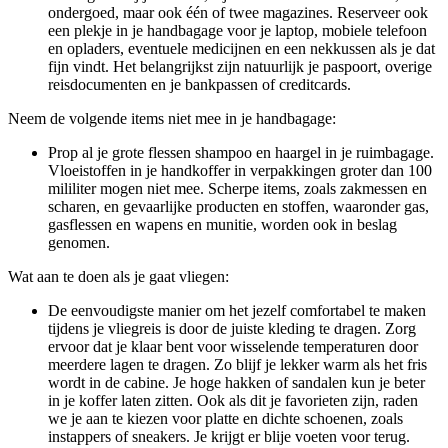
ondergoed, maar ook één of twee magazines. Reserveer ook
een plekje in je handbagage voor je laptop, mobiele telefoon
en opladers, eventuele medicijnen en een nekkussen als je dat
fijn vindt. Het belangrijkst zijn natuurlijk je paspoort, overige
reisdocumenten en je bankpassen of creditcards.
Neem de volgende items niet mee in je handbagage:
Prop al je grote flessen shampoo en haargel in je ruimbagage.
Vloeistoffen in je handkoffer in verpakkingen groter dan 100
mililiter mogen niet mee. Scherpe items, zoals zakmessen en
scharen, en gevaarlijke producten en stoffen, waaronder gas,
gasflessen en wapens en munitie, worden ook in beslag
genomen.
Wat aan te doen als je gaat vliegen:
De eenvoudigste manier om het jezelf comfortabel te maken
tijdens je vliegreis is door de juiste kleding te dragen. Zorg
ervoor dat je klaar bent voor wisselende temperaturen door
meerdere lagen te dragen. Zo blijf je lekker warm als het fris
wordt in de cabine. Je hoge hakken of sandalen kun je beter
in je koffer laten zitten. Ook als dit je favorieten zijn, raden
we je aan te kiezen voor platte en dichte schoenen, zoals
instappers of sneakers. Je krijgt er blije voeten voor terug.