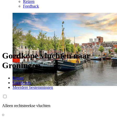
Reizen
Feedback
Goedkope vluchten naar
Groningen
Retour
Enkele reis
Meerdere bestemmingen
Alleen rechtstreekse vluchten