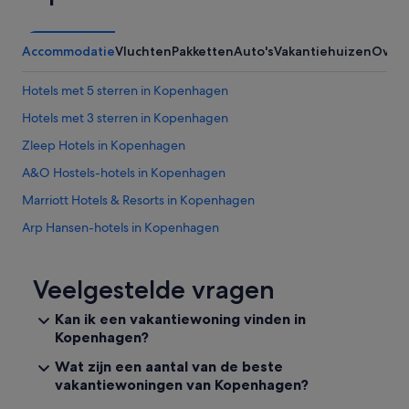
a
d
e
Accommodatie
Vluchten
Pakketten
Auto's
Vakantiehuizen
Overi
s
u
r
Hotels met 5 sterren in Kopenhagen
e
Hotels met 3 sterren in Kopenhagen
t
h
Zleep Hotels in Kopenhagen
e
s
A&O Hostels-hotels in Kopenhagen
i
Marriott Hotels & Resorts in Kopenhagen
t
u
Arp Hansen-hotels in Kopenhagen
a
t
Hilton Hotels in Kopenhagen
i
La-Profil Hotels in Kopenhagen
Veelgestelde vragen
o
n
Motel One-hotels in Kopenhagen
Kan ik een vakantiewoning vinden in
w
a
Kopenhagen?
Accor Hotels in Kopenhagen
s
Van der Valk Hotels in Kopenhagen
Wat zijn een aantal van de beste
h
vakantiewoningen van Kopenhagen?
a
Cabinn Hotels in Kopenhagen
n