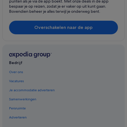
punten als je via de app boekt. Met onze deals in de app
a
All-Inclusive in Kopenhagen
bespaar je op reizen, zodat je er vaker op uit kunt gaan.
s
Bovendien beheer je alles terwijl je onderweg bent.
Hotels met zwembad in Kopenhagen
w
e
Hotels met casino in Kopenhagen
l
Overschakelen naar de app
l
Luxe in Kopenhagen
m
Spa in Kopenhagen
a
i
Strand in Kopenhagen
n
t
Hotels met restaurant in Kopenhagen
a
Bedrijf
Hotels met uitzicht op zee in Kopenhagen
i
n
Hotels met gratis ontbijt in Kopenhagen
Over ons
e
d
Historische in Kopenhagen
Vacatures
a
Huisdiervriendelijke in Kopenhagen
n
Je accommodatie adverteren
d
Familie in Kopenhagen
Samenwerkingen
i
n
Hotels met parkeerplaatsen in Kopenhagen
Persruimte
a
Budget in Kopenhagen
g
Adverteren
r
Duurzame in Kopenhagen
e