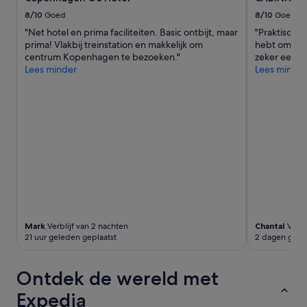
o
a
n
8/10
Goed
8/10
Goed
s
o
t
"Net hotel en prima faciliteiten. Basic ontbijt, maar
"Praktisch i
r
a
prima! Vlakbij treinstation en makkelijk om
hebt om te o
n
c
centrum Kopenhagen te bezoeken."
zeker een a
e
t
Lees minder
Lees minder
e
u
d
a
e
l
d
l
a
y
s
!
s
'
i
s
t
a
n
c
Mark
Verblijf van 2 nachten
Chantal
Verbl
e
21 uur geleden geplaatst
2 dagen gele
t
h
Ontdek de wereld met
e
y
Expedia
m