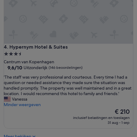
e
m
p
o
l
n
a
e
c
y
e
a
t
n
o
d
b
e
Hypernym Hotel & Suites
4. Hypernym Hotel & Suites
e
v
3.5-
i
e
sterrenaccommodatie
n
Centrum van Kopenhagen
r
9.6
t
9,6/10
Uitzonderlijk
(146 beoordelingen)
y
van
h
t
'
'The staff was very professional and courteous. Every time I had a
10,
e
h
T
question or needed assistance they made sure the situation was
Uitzonderlijk,
s
i
h
handled promptly. The property was well maintained and in a great
(146
u
n
e
location. I would recommend this hotel to family and friends.'
beoordelingen)
m
g
s
Vanessa
m
i
t
Minder weergeven
e
s
a
De
€ 210
r
e
f
prijs
.
x
inclusief belastingen en toeslagen
f
is
R
31 aug - 1 sep
a
w
€ 210
o
c
a
o
t
Meer bekijken