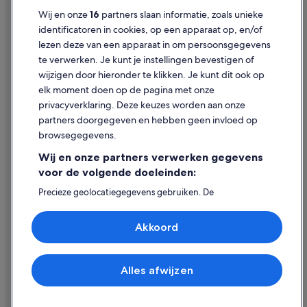
Cookies
d
Wij en onze
16
partners slaan informatie, zoals unieke
t
Gebruiksvoorwaarden
identificatoren in cookies, op een apparaat op, en/of
h
lezen deze van een apparaat in om persoonsgegevens
Juridische informatie/Contact
i
s
te verwerken. Je kunt je instellingen bevestigen of
Inhoudsrichtlijnen en inhoud rapporteren
h
wijzigen door hieronder te klikken. Je kunt dit ook op
o
elk moment doen op de pagina met onze
t
Hulp
privacyverklaring. Deze keuzes worden aan onze
e
partners doorgegeven en hebben geen invloed op
l
Contact
t
browsegegevens.
o
Je boeking wijzigen of annuleren
Wij en onze partners verwerken gegevens
f
Restitutieproces en tijdsbestek
a
voor de volgende doeleinden:
m
Boek een vlucht met airlinetegoed
Precieze geolocatiegegevens gebruiken. De
i
apparaatkenmerken actief scannen ter identificatie.
l
Internationale reisdocumenten
Informatie op een apparaat opslaan en/of openen.
y
Akkoord
Gepersonaliseerde advertenties en content, advertentie-
a
en contentmetingen, doelgroepenonderzoek en
n
ontwikkeling van diensten.
d
Partnerlijst (derden)
f
Alles afwijzen
© 2026 Expedia, Inc. - een bedrijf van Expedia Group. Alle rechten
r
voorbehouden. Expedia en het Expedia-logo zijn handelsmerken of
i
geregistreerde handelsmerken van Expedia, Inc.
e