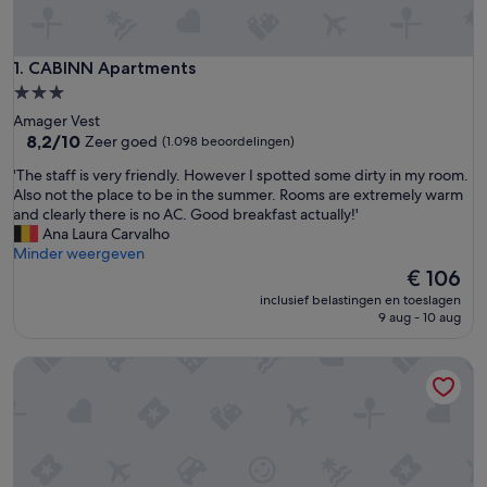
CABINN Apartments
1. CABINN Apartments
3.0-
sterrenaccommodatie
Amager Vest
8.2
8,2/10
Zeer goed
(1.098 beoordelingen)
van
'
'The staff is very friendly. However I spotted some dirty in my room.
10,
T
Also not the place to be in the summer. Rooms are extremely warm
Zeer
h
and clearly there is no AC. Good breakfast actually!'
goed,
e
Ana Laura Carvalho
(1.098
s
Minder weergeven
beoordelingen)
t
De
€ 106
a
prijs
inclusief belastingen en toeslagen
f
is
9 aug - 10 aug
f
€ 106
i
STUDIO1A Hotel Apartments
s
v
e
r
y
f
r