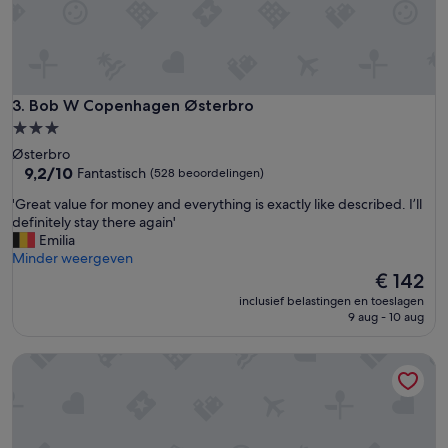
m
e
d
i
r
t
Bob W Copenhagen Østerbro
3. Bob W Copenhagen Østerbro
y
i
3.0-
n
sterrenaccommodatie
Østerbro
m
9.2
9,2/10
Fantastisch
(528 beoordelingen)
y
van
r
'
'Great value for money and everything is exactly like described. I’ll
10,
o
G
definitely stay there again'
Fantastisch,
o
r
Emilia
(528
m
e
Minder weergeven
beoordelingen)
.
a
De
€ 142
A
t
prijs
inclusief belastingen en toeslagen
l
v
is
9 aug - 10 aug
s
a
€ 142
o
l
Hypernym Hotel & Suites
n
u
o
e
t
f
t
o
h
r