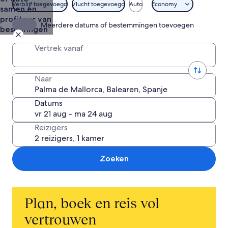
Verblijf toegevoegd
Vlucht toegevoegd
Auto
Economy
samen en
profiteer van
Meerdere datums of bestemmingen toevoegen
besparingen
Vertrek vanaf
Naar
Datums
Reizigers
Zoeken
Plan, boek en reis vol
vertrouwen