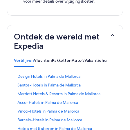
voor meer details over wijzigingskosten.
Ontdek de wereld met
Expedia
Verblijven
Vluchten
Pakketten
Auto's
Vakantiehuizen
Activit
L
Design Hotels in Palma de Mallorca
i
L
Santos-Hotels in Palma de Mallorca
n
i
k
L
Marriott Hotels & Resorts in Palma de Mallorca
n
o
i
k
p
L
Accor Hotels in Palma de Mallorca
n
o
e
i
k
p
L
Vincci-Hotels in Palma de Mallorca
n
n
o
e
i
t
k
p
L
Barcelo-Hotels in Palma de Mallorca
n
n
d
o
e
i
t
k
e
p
L
Hotels met 5 sterren in Palma de Mallorca