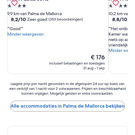
4.0-
4.5-
sterrenaccommodatie
sterrenacc
9,9 km van Palma de Mallorca
10,2 km van P
8.2
8.8
8,2/10
8,8/10
Zeer goed
Uit
(353 beoordelingen)
van
van
'Good'
'Het ontbijtb
10,
10,
Minder weergeven
Kamer was kle
Zeer
Uitstekend,
niets op aan 
goed,
(1.004
vriendelijk.'
(353
beoordeling
Minder weer
beoordelingen)
De
€ 176
prijs
inclusief belastingen en toeslagen
is
31 aug - 1 sep
€ 176
Laagste
Laagste prijs per nacht gevonden in de afgelopen 24 uur op basis van
een verblijf van 1 nacht voor 2 volwassenen. Prijzen en beschikbaarheid
prijs
kunnen wijzigen. Mogelijk gelden er extra voorwaarden.
per
nacht
gevonden
Alle accommodaties in Palma de Mallorca bekijken
in
de
afgelopen
24
uur