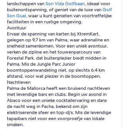
a
l
o
landschappen van
Son Vida Golfbaan
, ideaal voor
n
r
l
r
buitenontspanning, of geniet van de luxe van
Golf
o
c
Son Gual
, waar u kunt genieten van voortreffelijke
r
a
faciliteiten in een rustige omgeving.
c
a
Avontuur
Ervaar de spanning van karten bij XtremKart,
gelegen op 9,7 km van Palma, waar adrenaline en
snelheid samenkomen. Voor een uniek avontuur,
verken de zipline en het touwenparcours van
Forestal Park, dat buitenplezier biedt midden in
Palma. Mis de Jungle Parc Junior
boomtoppenwandeling niet, op slechts 6,4 km
afstand, voor wat plezier in de boomtoppen.
Nachtleven
Palma de Mallorca heeft een bruisend nachtleven
met levendige bars en clubs. Begin uw avond in
Abaco voor een unieke cocktailervaring en dans
de nacht weg in Pacha, bekend om zijn
elektriserende sfeer en top-dj's. Mis de levendige
tapasbars niet voor een voorproefje van lokale
smaken.