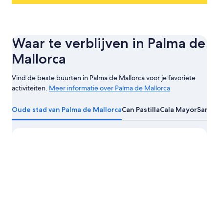
Waar te verblijven in Palma de
Mallorca
Vind de beste buurten in Palma de Mallorca voor je favoriete
activiteiten.
Meer informatie over Palma de Mallorca
Meer
informatie
Oude stad van Palma de Mallorca
Can Pastilla
Cala Mayor
Santa 
over
Palma
de
Mallorca