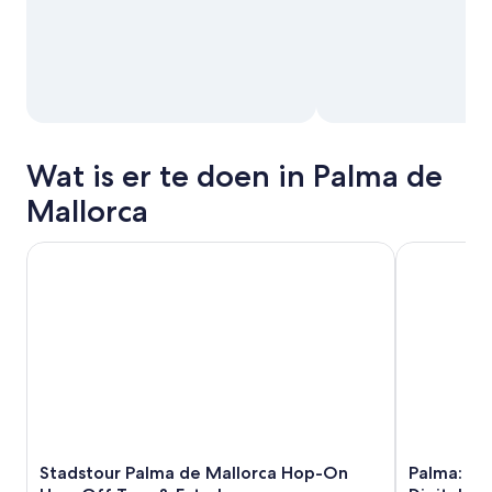
Wat is er te doen in Palma de
Mallorca
Stadstour Palma de Mallorca Hop-On Hop-Off Tour & Extr
Palma: Grot
Stadstour Palma de Mallorca Hop-On
Palma: Gr