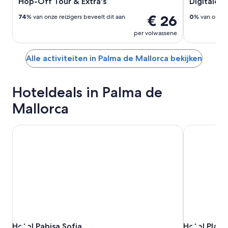
Hop-Off Tour & Extra's
Digitale 
€ 26
74
% van onze reizigers beveelt dit aan
0
% van onze r
per volwassene
Alle activiteiten in Palma de Mallorca bekijken
Hoteldeals in Palma de
Mallorca
Hotel Pabisa Sofia
Hotel Playa 
Hotel Pabisa Sofia
Hotel Playa 
Hotel Pabisa Sofia
Hotel Playa