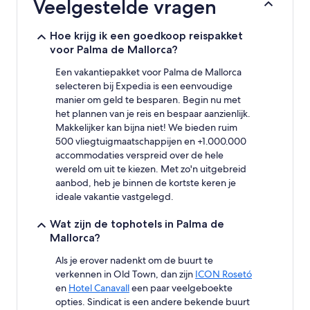
Veelgestelde vragen
op
basis
van
Hoe krijg ik een goedkoop reispakket
een
voor Palma de Mallorca?
verblijf
van
Een vakantiepakket voor Palma de Mallorca
1
selecteren bij Expedia is een eenvoudige
nacht
manier om geld te besparen. Begin nu met
voor
het plannen van je reis en bespaar aanzienlijk.
2
Makkelijker kan bijna niet! We bieden ruim
volwassenen.
500 vliegtuigmaatschappijen en +1.000.000
Prijzen
accommodaties verspreid over de hele
en
beschikbaarheid
wereld om uit te kiezen. Met zo'n uitgebreid
kunnen
aanbod, heb je binnen de kortste keren je
wijzigen.
ideale vakantie vastgelegd.
Mogelijk
gelden
Wat zijn de tophotels in Palma de
er
Mallorca?
extra
voorwaarden.
Als je erover nadenkt om de buurt te
verkennen in Old Town, dan zijn
ICON Rosetó
en
Hotel Canavall
een paar veelgeboekte
opties. Sindicat is een andere bekende buurt