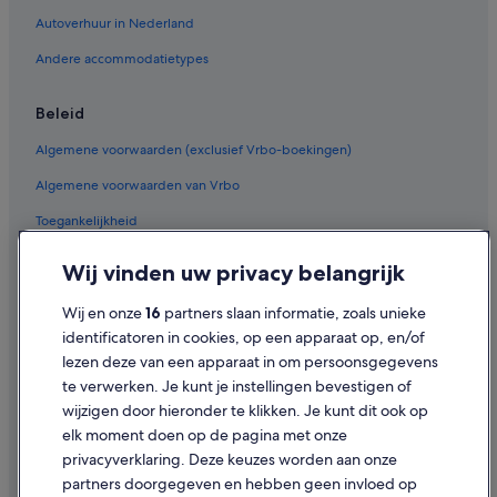
Particuliere vakantiehuizen in Brugge
Autoverhuur in Nederland
Herbergen in Brugge
Andere accommodatietypes
Hotelresorts in Brugge
Beleid
Blokhutten in Brugge
Algemene voorwaarden (exclusief Vrbo-boekingen)
Golf in Brugge
Algemene voorwaarden van Vrbo
Hotels met sauna in Brugge
Toegankelijkheid
Familie in Brugge
Strand in Brugge
Privacy
Wij vinden uw privacy belangrijk
Hotels met zwembad in Brugge
Cookies
Wij en onze
16
partners slaan informatie, zoals unieke
Hotels met roomservice in Brugge
Gebruiksvoorwaarden
identificatoren in cookies, op een apparaat op, en/of
Hotels met casino in Brugge
lezen deze van een apparaat in om persoonsgegevens
Juridische informatie/Contact
te verwerken. Je kunt je instellingen bevestigen of
Hotels met gratis ontbijt in Brugge
Inhoudsrichtlijnen en inhoud rapporteren
wijzigen door hieronder te klikken. Je kunt dit ook op
Huisdiervriendelijke in Brugge
elk moment doen op de pagina met onze
Hulp
Historische in Brugge
privacyverklaring. Deze keuzes worden aan onze
partners doorgegeven en hebben geen invloed op
Hotels met uitzicht op zee in Brugge
Contact