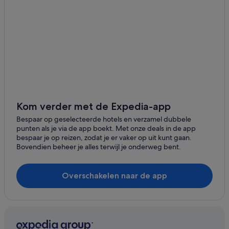
Hotels in Ottleyʼs
Hotels in Rawlins
Hotels in Old Road Town
Hotels in Rices
Hotels in Oualie Bay
Hotels in Gingerland
Hotels in Saint James Windward
Kom verder met de Expedia-app
Hotels in Mannings
Bespaar op geselecteerde hotels en verzamel dubbele
punten als je via de app boekt. Met onze deals in de app
Hotels in Saint Thomas Middle Island Parish
bespaar je op reizen, zodat je er vaker op uit kunt gaan.
Bovendien beheer je alles terwijl je onderweg bent.
Hotels in Pond Hill
Hotels in Cades Bay
Overschakelen naar de app
Hotels in Whitehall
Hotels in Westbury
Hotels in Parish Saint John Capisterre
Hotels in Basseterre