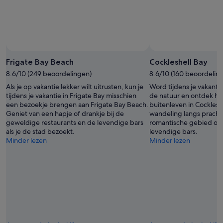
Frigate Bay Beach
Cockleshell Bay
8.6/10 (249 beoordelingen)
8.6/10 (160 beoordelin
Als je op vakantie lekker wilt uitrusten, kun je
Word tijdens je vakanti
tijdens je vakantie in Frigate Bay misschien
de natuur en ontdek he
een bezoekje brengen aan Frigate Bay Beach.
buitenleven in Cocklesh
Geniet van een hapje of drankje bij de
wandeling langs prachti
geweldige restaurants en de levendige bars
romantische gebied of 
als je de stad bezoekt.
levendige bars.
Minder lezen
Minder lezen