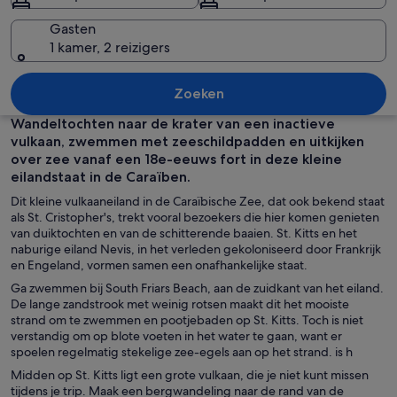
Nevis
Gasten
1 kamer, 2 reizigers
Een resort met een strand en de oceaa
Zoeken
Wandeltochten naar de krater van een inactieve
vulkaan, zwemmen met zeeschildpadden en uitkijken
over zee vanaf een 18e-eeuws fort in deze kleine
eilandstaat in de Caraïben.
Dit kleine vulkaaneiland in de Caraïbische Zee, dat ook bekend staat
als St. Cristopher's, trekt vooral bezoekers die hier komen genieten
van duiktochten en van de schitterende baaien. St. Kitts en het
naburige eiland Nevis, in het verleden gekoloniseerd door Frankrijk
en Engeland, vormen samen een onafhankelijke staat.
Ga zwemmen bij South Friars Beach, aan de zuidkant van het eiland.
De lange zandstrook met weinig rotsen maakt dit het mooiste
strand om te zwemmen en pootjebaden op St. Kitts. Toch is niet
verstandig om op blote voeten in het water te gaan, want er
spoelen regelmatig stekelige zee-egels aan op het strand. is h
Midden op St. Kitts ligt een grote vulkaan, die je niet kunt missen
tijdens je trip. Maak een bergwandeling naar de rand van de