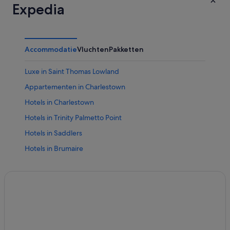
Expedia
Accommodatie
Vluchten
Pakketten
Luxe in Saint Thomas Lowland
Appartementen in Charlestown
Hotels in Charlestown
Hotels in Trinity Palmetto Point
Hotels in Saddlers
Hotels in Brumaire
Hotels in Kittitian Village
Hotels in Newcastle
Hotels in Frigate Bay
Hotels in Saint Pauls
Hotels in Bayfords