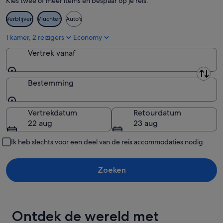
Kies twee of meer items en bespaar op je reis:
Saint Paul Charlestown
Verblijven
Vluchten
Auto's
Saint Peter Basseterre
1 kamer, 2 reizigers
Economy
Saint Thomas Lowland
Vertrek vanaf
Saint Thomas Middle Island Parish
Vertrek vanaf
Trinity Palmetto Point
Bestemming
Bestemming
Vertrekdatum
Retourdatum
22 aug
23 aug
Ik heb slechts voor een deel van de reis accommodaties nodig
Zoeken
Ontdek de wereld met