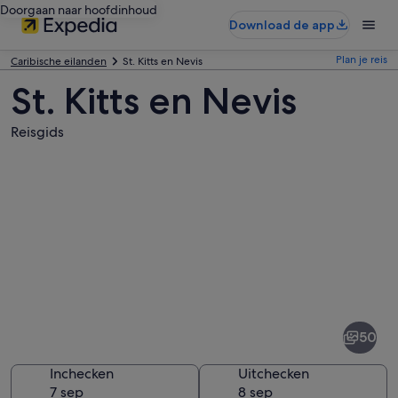
Doorgaan naar hoofdinhoud
Download de app
Plan je reis
Caribische eilanden
St. Kitts en Nevis
St. Kitts en Nevis
Reisgids
Afbeeldingen
van
St.
50
Kitts
en
Inchecken
Uitchecken
7 sep
8 sep