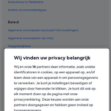
Autoverhuur in Nederland
Hotels in Ogees
Andere accommodatietypes
Hotels in Vaughans
Hotels in Saint George Gingerland
Beleid
Hotels in Cliftons
Algemene voorwaarden (exclusief Vrbo-boekingen)
Hotels in Stonyhill
Algemene voorwaarden van Vrbo
Hotels in Saint Peter Basseterre
Toegankelijkheid
Hotels in Saint Anne Sandy Point Parish
Privacy
Wij vinden uw privacy belangrijk
Hotels in Camps
Cookies
Hotels in Barnes Ghaut
Wij en onze
16
partners slaan informatie, zoals unieke
Gebruiksvoorwaarden
identificatoren in cookies, op een apparaat op, en/of
Hotels in Saddlers Village
lezen deze van een apparaat in om persoonsgegevens
Juridische informatie/Contact
te verwerken. Je kunt je instellingen bevestigen of
Inhoudsrichtlijnen en inhoud rapporteren
wijzigen door hieronder te klikken. Je kunt dit ook op
elk moment doen op de pagina met onze
Hulp
privacyverklaring. Deze keuzes worden aan onze
partners doorgegeven en hebben geen invloed op
Contact
browsegegevens.