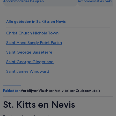
Accommodaties bekijken
Accommodaties bekijk
Alle gebieden in St. Kitts en Nevis
Christ Church Nichola Town
Saint Anne Sandy Point Parish
Saint George Basseterre
Saint George Gingerland
Saint James Windward
Parish Saint John Capisterre
Saint John Figtree
Pakketten
Verblijven
Vluchten
Activiteiten
Cruises
Auto's
Saint Mary Cayon
St. Kitts en Nevis
Saint Paul Capisterre