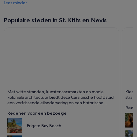
Lees minder
Populaire steden in St. Kitts en Nevis
Basseterre
Charl
Met witte stranden, kunstenaarsmarkten en mooie
Kies 
Staat bekend om
Staat 
koloniale architectuur biedt deze Caraïbische hoofdstad
strand
Stranden, Eilanden en
een verfrissende eilandervaring en een historische
Zee
Rede
atmosfeer.
Redenen voor een bezoekje
Frigate Bay Beach