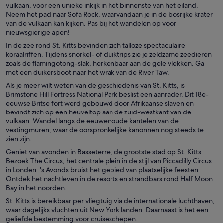
vulkaan, voor een unieke inkijk in het binnenste van het eiland.
Neem het pad naar Sofa Rock, waarvandaan je in de bosrijke krater
van de vulkaan kan kijken. Pas bij het wandelen op voor
nieuwsgierige apen!
In de zee rond St. Kitts bevinden zich talloze spectaculaire
koraalriffen. Tijdens snorkel- of duiktrips zie je zeldzame zeedieren
zoals de flamingotong-slak, herkenbaar aan de gele vlekken. Ga
met een duikersboot naar het wrak van de River Taw.
Als je meer wilt weten van de geschiedenis van St. Kitts, is
Brimstone Hill Fortress National Park beslist een aanrader. Dit 18e-
eeuwse Britse fort werd gebouwd door Afrikaanse slaven en
bevindt zich op een heuveltop aan de zuid-westkant van de
vulkaan. Wandel langs de eeuwenoude kantelen van de
vestingmuren, waar de oorspronkelijke kanonnen nog steeds te
zien zijn.
Geniet van avonden in Basseterre, de grootste stad op St. Kitts.
Bezoek The Circus, het centrale plein in de stijl van Piccadilly Circus
in Londen. 's Avonds bruist het gebied van plaatselijke feesten.
Ontdek het nachtleven in de resorts en strandbars rond Half Moon
Bay in het noorden.
St. Kitts is bereikbaar per vliegtuig via de internationale luchthaven,
waar dagelijks vluchten uit New York landen. Daarnaast is het een
geliefde bestemming voor cruiseschepen.