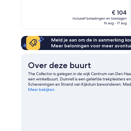
10,
Uitstekend,
De
€ 104
1.004
prijs
beoordelingen
inclusief belastingen en toeslagen
is
16 aug - 17 aug
€ 104
Meld je aan om de in aanmerking kom
Meer beloningen voor meer avontu
Over deze buurt
The Collector is gelegen in de wijk Centrum van Den Ha
een winkelbuurt. Duinrell is een geliefde trekpleisters 
Scheveningen en Strand van Kijkduin bewonderen. Madu
waard.
Meer bekijken
Bekijk onze reisgids voor Den Haag