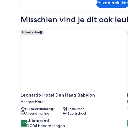
Prijzen bekijke
Tv
Shower
Wi-
Air-
Fi
Conditioned
Misschien vind je dit ook leu
Walk
laden
In
Shower
Leonardo Hotel Den Haag Babylon
Advertentie
Air-
Conditioned
Leonardo Hotel Den Haag Babylon
Haagse Hout
Huisdiervriendelijk
Restaurant
Airconditioning
Sportschool
8.6
Uitstekend
8,6
van
1.004 beoordelingen