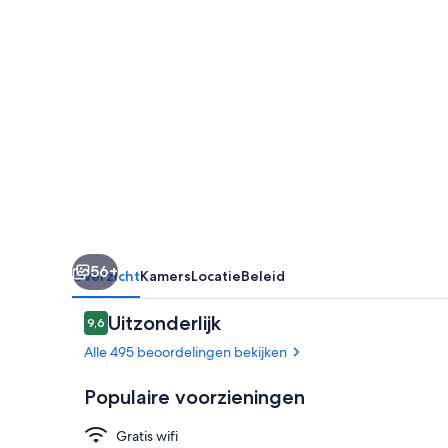
56+
Overzicht
Kamers
Locatie
Beleid
Beoordelingen
Uitzonderlijk
9,6
9,6 op 10 –
Alle 495 beoordelingen bekijken
Populaire voorzieningen
Gratis wifi