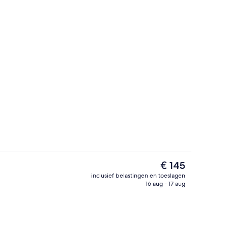
Restaurant
De
€ 145
huidige
inclusief belastingen en toeslagen
prijs
16 aug - 17 aug
Deluxe Twin kamer) | Hypoallergeen beddengoed, een kluis op de kamer
Exterieur
is
€ 145