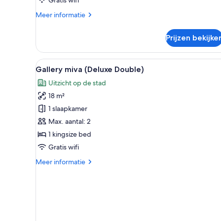
Meer
Meer informatie
details
over
Prijzen bekijke
The
Gallery
(Deluxe
Alle
Een moderne hotelkamer met e
6
Double)
Gallery miva (Deluxe Double)
foto's
Uitzicht op de stad
voor
18 m²
Gallery
miva
1 slaapkamer
(Deluxe
Max. aantal: 2
Double)
1 kingsize bed
laden
Gratis wifi
Meer
Meer informatie
details
over
Gallery
miva
(Deluxe
Double)