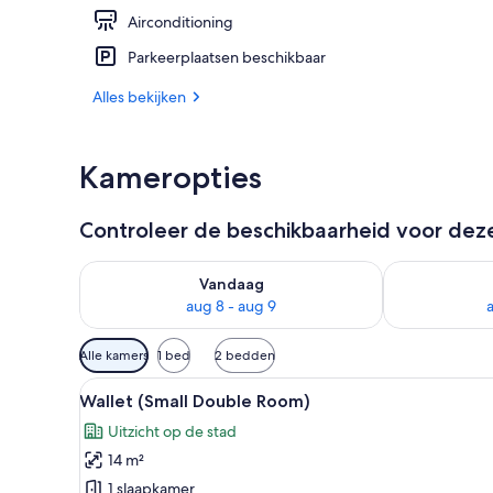
Airconditioning
Ingang binn
Parkeerplaatsen beschikbaar
Alles bekijken
Kameropties
Controleer de beschikbaarheid voor de
De beschikbaarheid controleren voor vanavond aug 
De beschikbaa
Vandaag
aug 8 - aug 9
Beschikbare
Alle kamers
1 bed
2 bedden
filters
Alle
Een netjes opgemaakt bed met 
voor
5
Wallet (Small Double Room)
foto's
kamers
Uitzicht op de stad
voor
14 m²
Wallet
(Small
1 slaapkamer