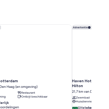
Rotterdam
Haven Hotel Rotterda
Advertentie
Rotterdam
Haven Hotel Rotterd
Hilton
 Den Haag (en omgeving)
21,7 km van Den Haag (
Restaurant
oning
Ontbijt beschikbaar
Zwembad
Huisdiervriendelijk
erlijk
eoordelingen
8.8
Uitstekend