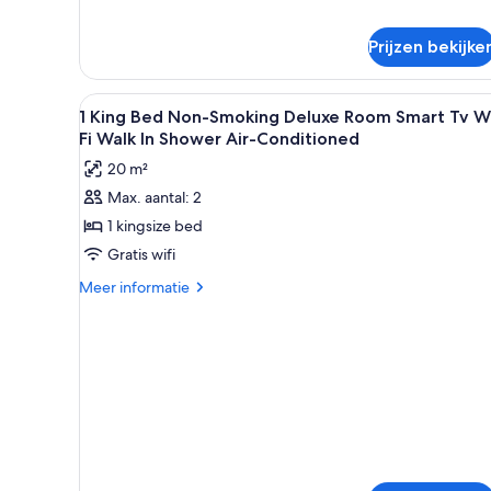
Prijzen bekijke
Alle
Een hotelkamer met een bed, n
5
1 King Bed Non-Smoking Deluxe Room Smart Tv W
foto's
Fi Walk In Shower Air-Conditioned
voor
20 m²
1
Max. aantal: 2
King
1 kingsize bed
Bed
Non-
Gratis wifi
Smoking
Meer
Meer informatie
Deluxe
details
over
Room
1
Smart
King
Tv
Bed
Wi-
Non-
Smoking
Fi
Deluxe
Walk
Room
In
Smart