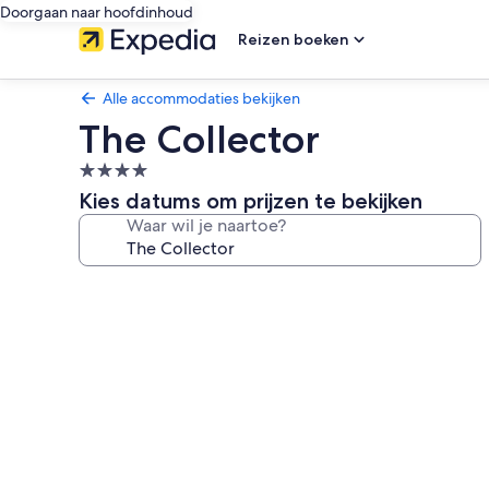
Doorgaan naar hoofdinhoud
Reizen boeken
Alle accommodaties bekijken
The Collector
4.0-
sterrenaccommodatie
Kies datums om prijzen te bekijken
Waar wil je naartoe?
Fotogalerie
voor
The
Collector