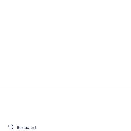
Exterieur
The Frame (
Restaurant