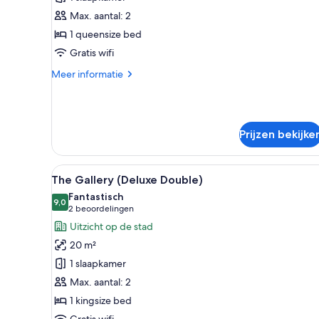
Double
Max. aantal: 2
Room)
1 queensize bed
laden
Gratis wifi
Meer
Meer informatie
details
over
Wallet
(Small
Prijzen bekijke
Double
Room)
Alle
Hypoallergeen beddengoed, ee
6
The Gallery (Deluxe Double)
foto's
Fantastisch
voor
9,0
9,0 van 10
(2
2 beoordelingen
The
beoordelingen)
Uitzicht op de stad
Gallery
20 m²
(Deluxe
1 slaapkamer
Double)
Max. aantal: 2
laden
1 kingsize bed
Gratis wifi