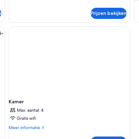
de
ov
n
Prijzen bekijken
Ka
achtkastje, lamp en een grote spiegel.
i-
Kamer
Max. aantal: 4
Gratis wifi
Meer
Meer informatie
details
over