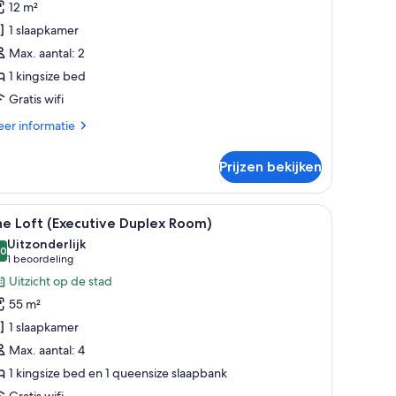
12 m²
Standard
1 slaapkamer
ouble)
Max. aantal: 2
aden
1 kingsize bed
Gratis wifi
er
er informatie
tails
er
Prijzen bekijken
e
binet
tandard
bed, een nachtkastje met lamp, een spiegel en uitzicht op de stad.
le
Een slaapkamer met een groot bed, een houten
12
uble)
e Loft (Executive Duplex Room)
oto's
Uitzonderlijk
oor
,0
10,0 van 10
(1
1 beoordeling
he
beoordeling)
Uitzicht op de stad
oft
55 m²
Executive
1 slaapkamer
uplex
Max. aantal: 4
oom)
1 kingsize bed en 1 queensize slaapbank
aden
Gratis wifi