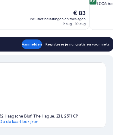
8,8
van
1.006 beoordelinge
,
10,
De
€ 83
Uitstekend,
prijs
gen
inclusief belastingen en toeslagen
1.006
is
9 aug - 10 aug
beoordelingen
€ 83
Aanmelden
Registreer je nu, gratis en voor niets
52 Haagsche Bluf, The Hague, ZH, 2511 CP
Op de kaart bekijken