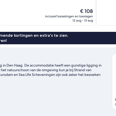
10,
10,
Uitstekend,
Uitzonderlijk
De
€ 108
296
1.002
prijs
beoordelingen
beoordelin
inclusief belastingen en toeslagen
is
12 aug - 13 aug
€ 108
ende kortingen en extra's te zien.
ren!
ag in Den Haag. De accommodatie heeft een gunstige ligging in
en het natuurschoon van de omgeving kun je bij Strand van
rodam en Sea Life Scheveningen zijn ook zeker het bezoeken