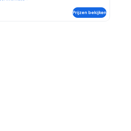
tails
er
Prijzen bekijken
mer