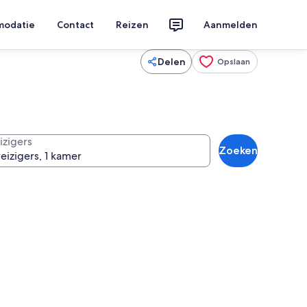
modatie
Contact
Reizen
Aanmelden
Delen
Opslaan
izigers
Zoeken