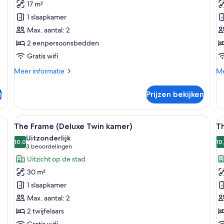
17 m²
Twin
(
1 slaapkamer
Room)
d
Max. aantal: 2
laden
l
2 eenpersoonsbedden
Gratis wifi
Meer
Me
Meer informatie
Me
details
de
over
ov
n
Prijzen bekijken
Canvas
Th
(Standard
Ca
Twin
(S
n kluis op de kamer
Alle
Een moderne hotelkamer met een groot 
Al
5
Room)
do
The Frame (Deluxe Twin kamer)
Th
foto's
f
Uitzonderlijk
voor
10,0
v
10
10,0 van 10
(3
3 beoordelingen
The
T
beoordelingen)
Uitzicht op de stad
Frame
L
30 m²
(Deluxe
(
1 slaapkamer
Twin
D
Max. aantal: 2
kamer)
R
2 twijfelaars
laden
l
Gratis wifi