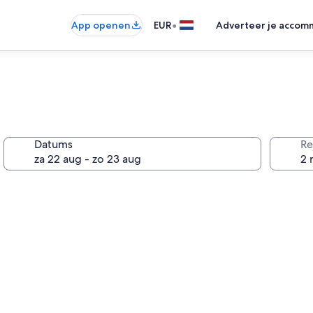
•
App openen
EUR
Adverteer je accom
Datums
Re