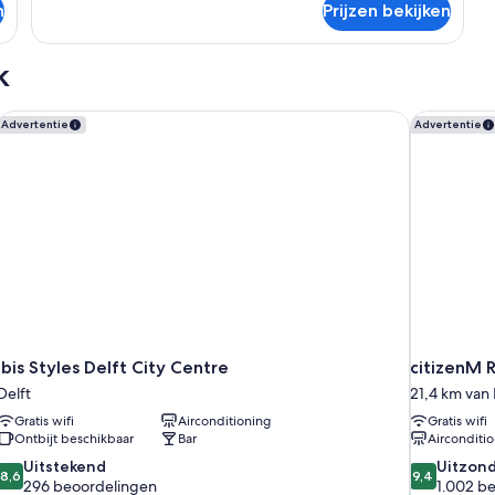
n
Prijzen bekijken
Kamer
k
ibis Styles Delft City Centre
citizenM 
Advertentie
Advertentie
ibis Styles Delft City Centre
citizenM 
Delft
21,4 km van
Gratis wifi
Airconditioning
Gratis wifi
Ontbijt beschikbaar
Bar
Airconditi
8.6
9.4
Uitstekend
Uitzond
8,6
9,4
van
van
296 beoordelingen
1.002 b