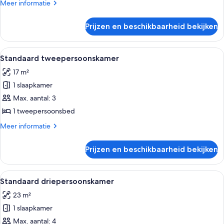
laden
Meer
Meer informatie
details
over
Prijzen en beschikbaarheid bekijken
Standaard
eenpersoonskamer
Alle
Een hotelkamer met een groot bed, e
4
Standaard tweepersoonskamer
foto's
17 m²
voor
1 slaapkamer
Standaard
tweepersoonskamer
Max. aantal: 3
laden
1 tweepersoonsbed
Meer
Meer informatie
details
over
Prijzen en beschikbaarheid bekijken
Standaard
tweepersoonskamer
Alle
Een hotelkamer met een bed, een blau
4
Standaard driepersoonskamer
foto's
23 m²
voor
1 slaapkamer
Standaard
driepersoonskamer
Max. aantal: 4