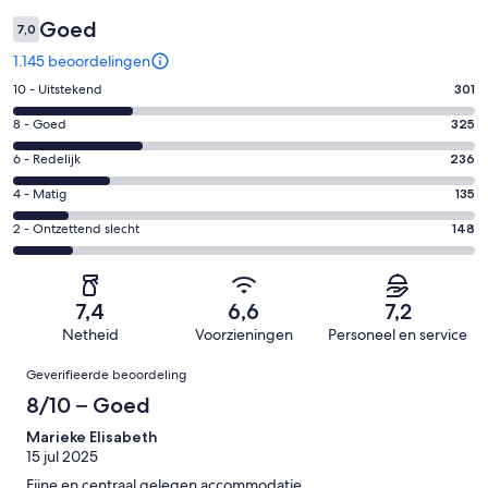
Goed
7,0
1.145 beoordelingen
Gastenscore:
10 - Uitstekend
301
10
Gastenscore:
8 - Goed
325
-
8
Uitstekend.
Gastenscore:
6 - Redelijk
236
-
301
6
Goed.
Gastenscore:
4 - Matig
135
van
-
325
4
1145
Redelijk.
Gastenscore:
2 - Ontzettend slecht
148
van
-
beoordelingen
236
2
1145
Matig.
van
-
beoordelingen
135
1145
Ontzettend
van
7,4
6,6
7,2
beoordelingen
slecht.
1145
Netheid
Voorzieningen
Personeel en service
148
beoordelingen
Beoordelingen
van
Geverifieerde beoordeling
1145
8/10 – Goed
beoordelingen
Marieke Elisabeth
15 jul 2025
Fijne en centraal gelegen accommodatie.