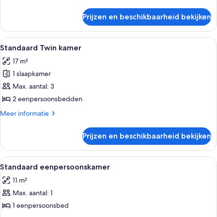
details
over
Prijzen en beschikbaarheid bekijken
Vierpersoonskamer
Alle
Een hotelkamer met een tweepersoonsb
5
Standaard Twin kamer
foto's
17 m²
voor
1 slaapkamer
Standaard
Twin
Max. aantal: 3
kamer
2 eenpersoonsbedden
laden
Meer
Meer informatie
details
over
Prijzen en beschikbaarheid bekijken
Standaard
Twin
kamer
Alle
Een hotelkamer met een bed, nachtkas
4
Standaard eenpersoonskamer
foto's
11 m²
voor
Max. aantal: 1
Standaard
eenpersoonskamer
1 eenpersoonsbed