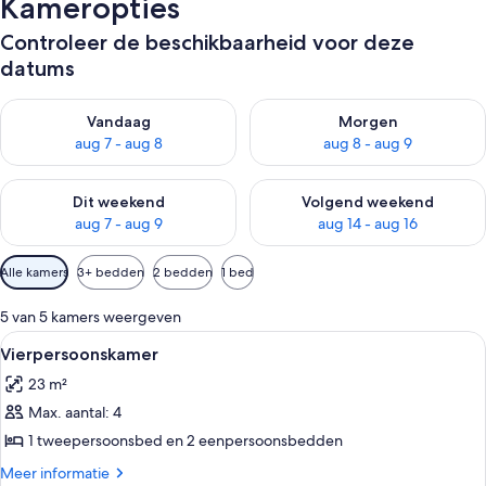
Kameropties
Controleer de beschikbaarheid voor deze
datums
De beschikbaarheid controleren voor vanavond aug 7 - aug 8
De beschikbaarheid controler
Vandaag
Morgen
aug 7 - aug 8
aug 8 - aug 9
De beschikbaarheid controleren voor dit weekend aug 7 - aug
De beschikbaarheid controler
Dit weekend
Volgend weekend
aug 7 - aug 9
aug 14 - aug 16
Beschikbare
Alle kamers
3+ bedden
2 bedden
1 bed
filters
voor
5 van 5 kamers weergeven
kamers
Alle
Een hotelkamer met een bed, een blau
4
Vierpersoonskamer
foto's
23 m²
voor
Max. aantal: 4
Vierpersoonskamer
laden
1 tweepersoonsbed en 2 eenpersoonsbedden
Meer
Meer informatie