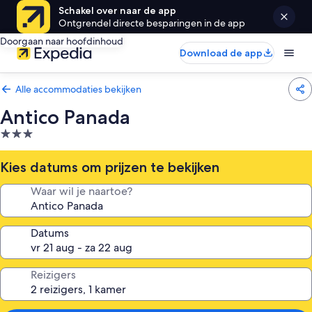
Schakel over naar de app
Ontgrendel directe besparingen in de app
Doorgaan naar hoofdinhoud
Download de app
Alle accommodaties bekijken
Antico Panada
3.0-
sterrenaccommodatie
Kies datums om prijzen te bekijken
Waar wil je naartoe?
Datums
Reizigers