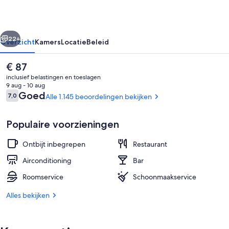
rige
Volgende
22+
Overzicht
Kamers
Locatie
Beleid
De
€ 87
huidige
inclusief belastingen en toeslagen
prijs
9 aug - 10 aug
is
Beoordelingen
Goed
7,0
Alle 1.145 beoordelingen bekijken
7,0 op 10 –
€ 87
Populaire voorzieningen
Ontbijt inbegrepen
Restaurant
Dagelijks continentaal ontbijt inbegr
Airconditioning
Bar
Roomservice
Schoonmaakservice
Alles bekijken