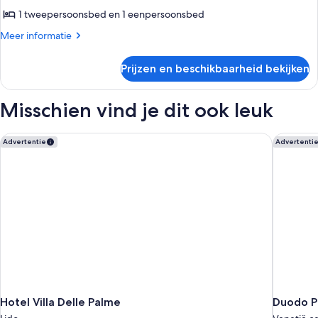
laden
1 tweepersoonsbed en 1 eenpersoonsbed
Meer
Meer informatie
details
over
Prijzen en beschikbaarheid bekijken
Standaard
driepersoonskamer
Misschien vind je dit ook leuk
Hotel Villa Delle Palme
Duodo Pa
Advertentie
Advertenti
Hotel Villa Delle Palme
Duodo P