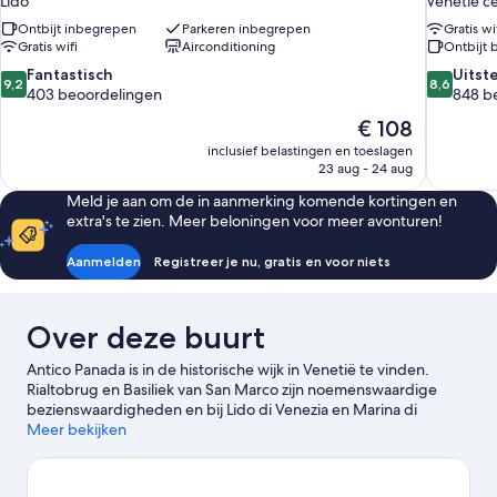
Lido
Venetië c
Ontbijt inbegrepen
Parkeren inbegrepen
Gratis wi
Gratis wifi
Airconditioning
Ontbijt 
9.2
8.6
Fantastisch
Uitst
9,2
8,6
van
van
403 beoordelingen
848 b
10,
10,
De
€ 108
Fantastisch,
Uitsteken
prijs
inclusief belastingen en toeslagen
403
848
is
23 aug - 24 aug
beoordelingen
beoordel
€ 108
Meld je aan om de in aanmerking komende kortingen en
extra's te zien. Meer beloningen voor meer avonturen!
Aanmelden
Registreer je nu, gratis en voor niets
Over deze buurt
Antico Panada is in de historische wijk in Venetië te vinden.
Rialtobrug en Basiliek van San Marco zijn noemenswaardige
bezienswaardigheden en bij Lido di Venezia en Marina di
Venezia kun je van het natuurschoon in de omgeving genieten.
Meer bekijken
San Teodoro en Stazione Marittima zijn ook zeker het bezoeken
waard. Haal je golfclubs tevoorschijn en leef je uit op een
golfbaan in de buurt. Doe je liever iets avontuurlijks? Ga dan