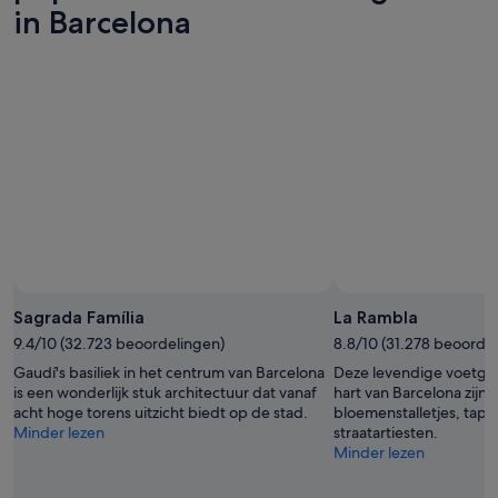
in Barcelona
Sagrada Família
La Rambla
9.4/10 (32.723 beoordelingen)
8.8/10 (31.278 beoorde
Gaudí's basiliek in het centrum van Barcelona
Deze levendige voetgan
is een wonderlijk stuk architectuur dat vanaf
hart van Barcelona zijn
acht hoge torens uitzicht biedt op de stad.
bloemenstalletjes, tapa
Minder lezen
straatartiesten.
Minder lezen