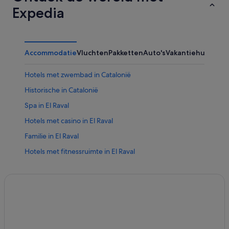
Expedia
Accommodatie
Vluchten
Pakketten
Auto's
Vakantiehuizen
Ov
Hotels met zwembad in Catalonië
Historische in Catalonië
Spa in El Raval
Hotels met casino in El Raval
Familie in El Raval
Hotels met fitnessruimte in El Raval
Hotels met gratis ontbijt in Stadscentrum Barcelona
Huisdiervriendelijke in Stadscentrum Barcelona
Golf in Barcelona
Hotels met wifi in Barcelona
Luxe in Barcelona