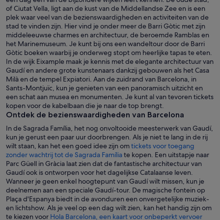
of Ciutat Vella, ligt aan de kust van de Middellandse Zee en is een
plek waar veel van de bezienswaardigheden en activiteiten van de
stad te vinden zijn. Hier vind je onder meer de Barri Gòtic met zijn
middeleeuwse charmes en architectuur, de beroemde Ramblas en
het Marinemuseum. Je kunt bij ons een wandeltour door de Barri
Gòtic boeken waarbij je onderweg stopt om heerlijke tapas te eten.
In de wijk Eixample maak je kennis met de elegante architectuur van
Gaudí en andere grote kunstenaars dankzij gebouwen als het Casa
Milà en de tempel Expiatori. Aan de zuidrand van Barcelona, in
Sants-Montjuïc, kun je genieten van een panoramisch uitzicht en
een schat aan musea en monumenten. Je kunt al van tevoren tickets
kopen voor de kabelbaan die je naar de top brengt.
Ontdek de bezienswaardigheden van Barcelona
In de Sagrada Família, het nog onvoltooide meesterwerk van Gaudí,
kun je gerust een paar uur doorbrengen. Als je niet te lang in de rij
wilt staan, kan het een goed idee zijn om
tickets voor toegang
zonder wachtrij tot de Sagrada Família
te kopen. Een uitstapje naar
Parc Güell in Gràcia laat zien dat de fantastische architectuur van
Gaudí ook is ontworpen voor het dagelijkse Catalaanse leven.
Wanneer je geen enkel hoogtepunt van Gaudí wilt missen, kun je
deelnemen aan een speciale Gaudí-tour. De magische fontein op
Plaça d'Espanya biedt in de avonduren een onvergetelijke muziek-
en lichtshow. Als je veel op een dag wilt zien, kan het handig zijn om
te kiezen voor
Hola Barcelona, een kaart voor onbeperkt vervoer