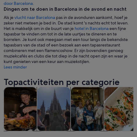
door Barcelona
.
Dingen om te doen in Barcelona in de avond en nacht
Als je
vlucht naar Barcelona
pas in de avonduren aankomt, hoef je
zeker niet meteen je bed in. De stad komt 's nachts echt tot leven.
Het is makkelijk om in de buurt van je
hotel in Barcelona
een fijne
tapasbar te vinden om tot in de late uurtjes te dineren en te
borrelen. Je kunt ook meegaan met een tour langs de bekendste
tapasbars van de stad of een bezoek aan een tapasrestaurant
combineren met een flamencoshow. Er zijn bovendien genoeg
muziekcafés en clubs die tot diep in de nacht open zijn en waar je
kunt genieten van een keur aan muziekstijlen.
Lees minder
Topactiviteiten per categorie
Opent een nieuwe tab
Opent een nieuwe ta
Opent 
Tours & daguitstapjes
Geschiedenis & cultuur
Eten, drinken & uitgaan
Privé- & geper
Tours &
Geschiedenis
Eten, drinken
Privé- &