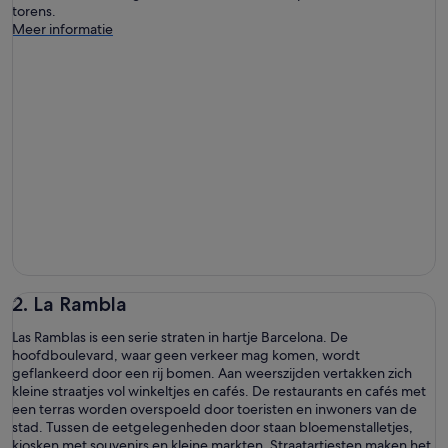
torens.
Meer informatie
2. La Rambla
Las Ramblas is een serie straten in hartje Barcelona. De
hoofdboulevard, waar geen verkeer mag komen, wordt
geflankeerd door een rij bomen. Aan weerszijden vertakken zich
kleine straatjes vol winkeltjes en cafés. De restaurants en cafés met
een terras worden overspoeld door toeristen en inwoners van de
stad. Tussen de eetgelegenheden door staan bloemenstalletjes,
kiosken met souvenirs en kleine markten. Straatartiesten maken het