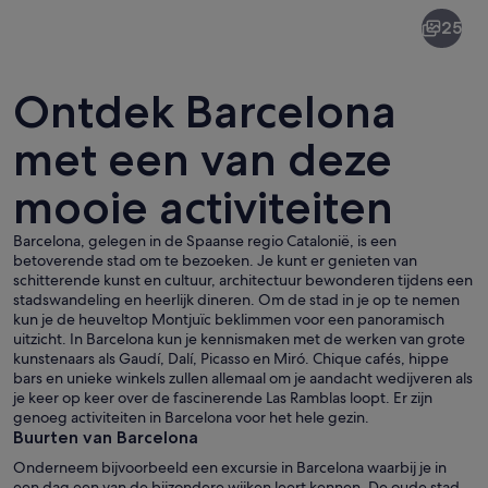
Barcelona
25
Ontdek Barcelona
met een van deze
mooie activiteiten
Een stadsgezicht in de schemering me
Barcelona, gelegen in de Spaanse regio Catalonië, is een
betoverende stad om te bezoeken. Je kunt er genieten van
schitterende kunst en cultuur, architectuur bewonderen tijdens een
stadswandeling en heerlijk dineren. Om de stad in je op te nemen
kun je de heuveltop Montjuïc beklimmen voor een panoramisch
uitzicht. In Barcelona kun je kennismaken met de werken van grote
kunstenaars als Gaudí, Dalí, Picasso en Miró. Chique cafés, hippe
bars en unieke winkels zullen allemaal om je aandacht wedijveren als
je keer op keer over de fascinerende Las Ramblas loopt. Er zijn
genoeg activiteiten in Barcelona voor het hele gezin.
Buurten van Barcelona
Onderneem bijvoorbeeld een excursie in Barcelona waarbij je in
een dag een van de bijzondere wijken leert kennen. De oude stad,