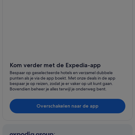
All-Inclusive in Barcelona
Historische in Barcelona
Strand in Barcelona
Hotels met waterpark in Barcelona
Avonturen in Barcelona
Zaken in Barcelona
Hotels met gratis ontbijt in Barcelona
Kom verder met de Expedia-app
Boetiek in Barcelona
Bespaar op geselecteerde hotels en verzamel dubbele
punten als je via de app boekt. Met onze deals in de app
Hotels voor volwassenen in Barcelona
bespaar je op reizen, zodat je er vaker op uit kunt gaan.
Bovendien beheer je alles terwijl je onderweg bent.
Hotels met fitnessruimte in Barcelona
Budget in Barcelona
Overschakelen naar de app
Romantische in Barcelona
Hotels met restaurant in Barcelona
Lhbtq-Vriendelijke in Gotische wijk
Spa in Gotische wijk