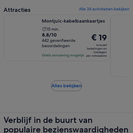
volwassene
Attracties
Alle 34 activiteiten bekijken
Opent een nieuwe tab
Montjuïc-kabelbaankaartjes
Park Guell
Montjuïc-kabelbaankaartjes
De
15 min.
8.8
8,8/10
De
€ 19
activiteit
van
442 geverifieerde
prijs
duurt
inclusief
beoordelingen
10
is
15
belastingen en
toeslagen
met
€ 19
minuten
Gratis annulering mogelijk
per volwassene
442
per
beoordelingen
volwassene
Opent
Alles bekijken
een
nieuwe
tab
Verblijf in de buurt van
populaire bezienswaardigheden