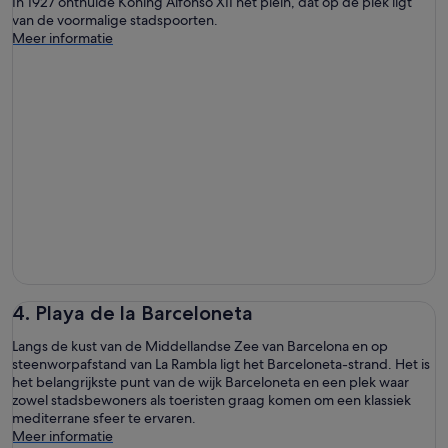
In 1927 onthulde Koning Alfonso XII het plein, dat op de plek ligt
van de voormalige stadspoorten.
Meer informatie
4. Playa de la Barceloneta
Langs de kust van de Middellandse Zee van Barcelona en op
steenworpafstand van La Rambla ligt het Barceloneta-strand. Het is
het belangrijkste punt van de wijk Barceloneta en een plek waar
zowel stadsbewoners als toeristen graag komen om een klassiek
mediterrane sfeer te ervaren.
Meer informatie