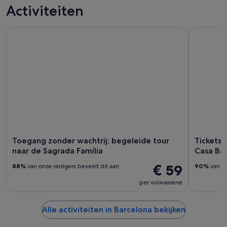
daguitstapjes
& cultuur
& uitgaan
gepersonalise
Activiteiten
tours
Toegang zonder wachtrij: begeleide tour naar de Sagrada Fam
Tickets vo
Toegang zonder wachtrij: begeleide tour
Tickets 
naar de Sagrada Família
Casa Bat
€ 59
88%
van onze reizigers beveelt dit aan
90%
van on
per volwassene
Alle activiteiten in Barcelona bekijken