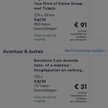
Tour Privé of Kleine Groep
met Tickets
De
4 u. 30 min.
9.6
9,6/10
activiteit
De
€ 91
van
850 Viator-
duurt
prijs
beoordelingen
10
4
inclusief
is
met
belastingen en
uur
Gratis annulering
toeslagen
€ 91
850
mogelijk
en
per volwassene
per
beoordelingen
30
volwassene
minuten
Avontuur & buiten
Alle 37 activiteiten bekijken
Barcelona 3 uur durende fiets- of e-biketour : hoogtepunten
Barcelona 
Barcelona 3 uur durende
fiets- of e-biketour :
hoogtepunten en verborgen
ju...
De
3 u.
9.8
9,8/10
activiteit
De
€ 31
van
737 Viator-
duurt
prijs
beoordelingen
10
3
inclusief
is
met
belastingen en
uur
Gratis annulering
toeslagen
€ 31
737
mogelijk
per volwassene
per
beoordelingen