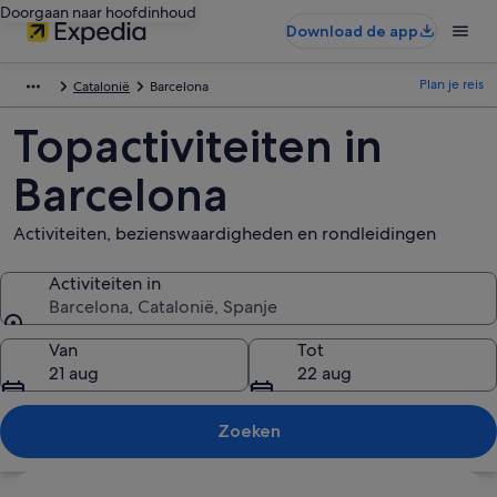
Doorgaan naar hoofdinhoud
Download de app
Plan je reis
Catalonië
Barcelona
Topactiviteiten in
Barcelona
Activiteiten, bezienswaardigheden en rondleidingen
Activiteiten in
Barcelona, Catalonië, Spanje
Activiteiten in
Van
Tot
21 aug
22 aug
Zoeken
Kaart verkennen