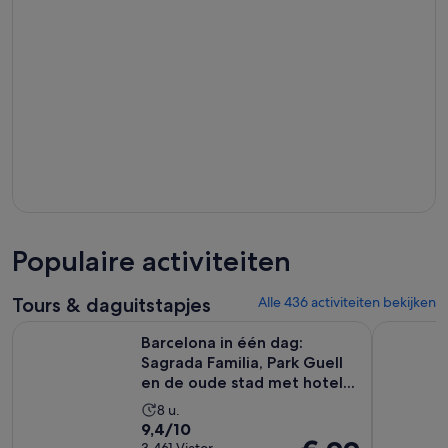
Populaire activiteiten
Tours & daguitstapjes
Alle 436 activiteiten bekijken
Barcelona in één dag: Sagrada Familia, Park Guell en de oude
Stadsrond
Barcelona in één dag:
Sagrada Familia, Park Guell
en de oude stad met hotel...
De
8 u.
9.4
9,4/10
activiteit
De