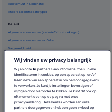
Sb Hotels in Barcelona
Autoverhuur in Nederland
Hyatt Hotels in Barcelona
Andere accommodatietypes
Derby Hotels in Barcelona
Feelathome Apartments-hotels in Barcelona
Beleid
Axel Hotels in Barcelona
Algemene voorwaarden (exclusief Vrbo-boekingen)
Leonardo Hotels in Barcelona
Algemene voorwaarden van Vrbo
Silken-Hotels in Barcelona
Toegankelijkheid
Bcn Urban-hotels in Barcelona
Privacy
Wij vinden uw privacy belangrijk
B&B Hotels in Barcelona
Cookies
Ssa Apartments-hotels in Barcelona
Wij en onze
16
partners slaan informatie, zoals unieke
Gebruiksvoorwaarden
identificatoren in cookies, op een apparaat op, en/of
Htop Hotels in Barcelona
lezen deze van een apparaat in om persoonsgegevens
Juridische informatie/Contact
Four Seasons-hotels in Barcelona
te verwerken. Je kunt je instellingen bevestigen of
Inhoudsrichtlijnen en inhoud rapporteren
Ace Hotel in Barcelona
wijzigen door hieronder te klikken. Je kunt dit ook op
elk moment doen op de pagina met onze
Bas Apartments-hotels in Barcelona
Hulp
privacyverklaring. Deze keuzes worden aan onze
Best Hotels in Barcelona
partners doorgegeven en hebben geen invloed op
Contact