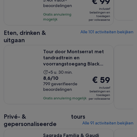
€ 99
van
3.461 Viator-
duurt
prijs
beoordelingen
10
8
inclusief
is
met
belastingen en
uur
Gratis annulering
toeslagen
€ 99
3461
mogelijk
per volwassene
per
beoordelingen
volwassene
Eten, drinken &
Alle 101 activiteiten bekijken
uitgaan
Tour door Montserrat met tandradtrein en voorrangstoega
Top bekro
Tour door Montserrat met
tandradtrein en
voorrangstoegang Black
Madonna
De
+5 u. 30 min.
8.6
De
€ 59
8,6/10
activiteit
van
799 geverifieerde
prijs
duurt
inclusief
beoordelingen
10
is
5
belastingen en
toeslagen
met
€ 59
uur
Gratis annulering mogelijk
per volwassene
799
per
en
beoordelingen
volwassene
30
Privé- &
tours
minuten
gepersonaliseerde
Alle 91 activiteiten bekijken
Sagrada Familia & Gaudi Tour Privé of Kleine Groep met Tic
Tuk-tuk to
Sagrada Familia & Gaudi