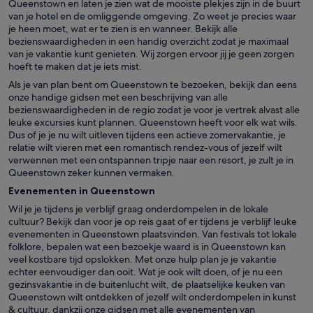
Queenstown en laten je zien wat de mooiste plekjes zijn in de buurt
van je hotel en de omliggende omgeving. Zo weet je precies waar
je heen moet, wat er te zien is en wanneer. Bekijk alle
bezienswaardigheden in een handig overzicht zodat je maximaal
van je vakantie kunt genieten. Wij zorgen ervoor jij je geen zorgen
hoeft te maken dat je iets mist.
Als je van plan bent om Queenstown te bezoeken, bekijk dan eens
onze handige gidsen met een beschrijving van alle
bezienswaardigheden in de regio zodat je voor je vertrek alvast alle
leuke excursies kunt plannen. Queenstown heeft voor elk wat wils.
Dus of je je nu wilt uitleven tijdens een actieve zomervakantie, je
relatie wilt vieren met een romantisch rendez-vous of jezelf wilt
verwennen met een ontspannen tripje naar een resort, je zult je in
Queenstown zeker kunnen vermaken.
Evenementen in Queenstown
Wil je je tijdens je verblijf graag onderdompelen in de lokale
cultuur? Bekijk dan voor je op reis gaat of er tijdens je verblijf leuke
evenementen in Queenstown plaatsvinden. Van festivals tot lokale
folklore, bepalen wat een bezoekje waard is in Queenstown kan
veel kostbare tijd opslokken. Met onze hulp plan je je vakantie
echter eenvoudiger dan ooit. Wat je ook wilt doen, of je nu een
gezinsvakantie in de buitenlucht wilt, de plaatselijke keuken van
Queenstown wilt ontdekken of jezelf wilt onderdompelen in kunst
& cultuur, dankzij onze gidsen met alle evenementen van