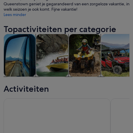
Queenstown geniet je gegarandeerd van een zorgeloze vakantie, in
welk seizoen je ook komt. Fijne vakantie!
Lees minder
Topactiviteiten per categorie
Opent een nieuwe tab
Opent een nieuwe ta
Opent een 
Tours & daguitstapjes
Eten, drinken & uitgaan
Avontuur & buiten
Privé- & geper
Tours &
Eten, drinken
Avontuur &
Privé- &
daguitstapjes
& uitgaan
buiten
gepersonalise
Activiteiten
tours
Queenstown : Lake Wakatipu schilderachtige cruise (90 min
Tocht door