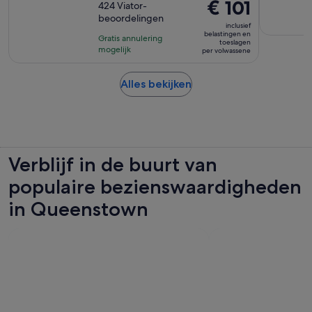
De
€ 101
van
424 Viator-
duurt
prijs
beoordelingen
10
4
inclusief
is
met
belastingen en
uur
Gratis annulering
toeslagen
€ 101
424
mogelijk
en
per volwassene
per
beoordelingen
30
volwassene
minuten
Opent
Alles bekijken
een
nieuwe
tab
Verblijf in de buurt van
populaire bezienswaardigheden
in Queenstown