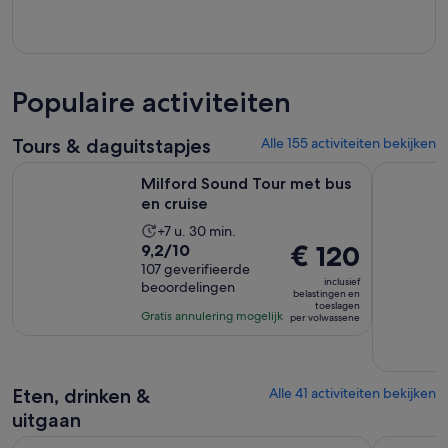
Populaire activiteiten
Tours & daguitstapjes
Alle 155 activiteiten bekijken
Opent een nieuwe tab
Milford Sound Tour met bus en cruise
Premium M
Milford Sound Tour met bus
en cruise
De
+7 u. 30 min.
9.2
De
€ 120
9,2/10
activiteit
van
107 geverifieerde
prijs
duurt
inclusief
beoordelingen
10
is
7
belastingen en
toeslagen
met
€ 120
uur
Gratis annulering mogelijk
per volwassene
107
per
en
beoordelingen
volwassene
30
minuten
Eten, drinken &
Alle 41 activiteiten bekijken
uitgaan
Hele dag Milford Sound met natuurcruise en lunch vanuit 
Queenstow