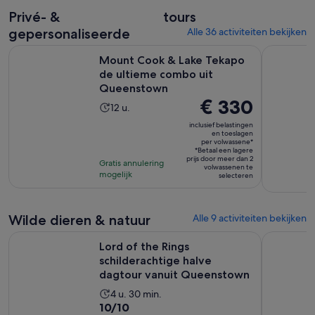
beoordelingen
volwassene
Privé- &
tours
gepersonaliseerde
Alle 36 activiteiten bekijken
Mount Cook & Lake Tekapo de ultieme combo uit Queenst
Volledige 
Mount Cook & Lake Tekapo
de ultieme combo uit
Queenstown
De
€ 330
De
12 u.
prijs
activiteit
inclusief belastingen
is
en toeslagen
duurt
per volwassene*
€ 330
12
*Betaal een lagere
prijs door meer dan 2
per
Gratis annulering
uur
volwassenen te
mogelijk
volwassene*
selecteren
Wilde dieren & natuur
Alle 9 activiteiten bekijken
Lord of the Rings schilderachtige halve dagtour vanuit Qu
Walter Pe
Lord of the Rings
schilderachtige halve
dagtour vanuit Queenstown
De
4 u. 30 min.
10.0
10/10
activiteit