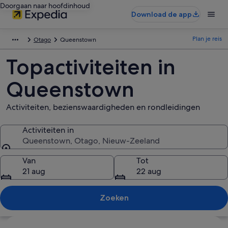
Doorgaan naar hoofdinhoud
Download de app
Plan je reis
Otago
Queenstown
Topactiviteiten in
Queenstown
Activiteiten, bezienswaardigheden en rondleidingen
Activiteiten in
Queenstown, Otago, Nieuw-Zeeland
Activiteiten in
Van
Tot
21 aug
22 aug
Zoeken
Kaart verkennen