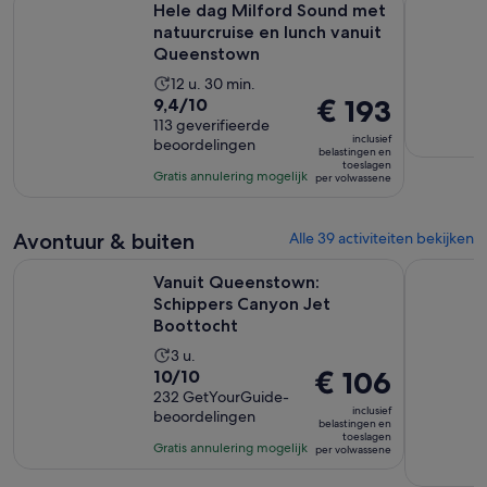
Hele dag Milford Sound met
natuurcruise en lunch vanuit
Queenstown
De
12 u. 30 min.
9.4
De
€ 193
9,4/10
activiteit
van
113 geverifieerde
prijs
duurt
inclusief
beoordelingen
10
is
12
belastingen en
toeslagen
met
€ 193
uur
Gratis annulering mogelijk
per volwassene
113
per
en
beoordelingen
volwassene
30
Avontuur & buiten
Alle 39 activiteiten bekijken
minuten
Opent 
Vanuit Queenstown: Schippers Canyon Jet Boottocht
Lord of th
Vanuit Queenstown:
Schippers Canyon Jet
Boottocht
De
3 u.
10.0
De
€ 106
10/10
activiteit
van
232 GetYourGuide-
prijs
duurt
inclusief
beoordelingen
10
is
3
belastingen en
toeslagen
met
€ 106
uur
Gratis annulering mogelijk
per volwassene
232
per