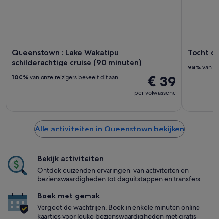
Queenstown : Lake Wakatipu
Tocht do
schilderachtige cruise (90 minuten)
98%
van on
€ 39
100%
van onze reizigers beveelt dit aan
per volwassene
Alle activiteiten in Queenstown bekijken
Bekijk activiteiten
Ontdek duizenden ervaringen, van activiteiten en
bezienswaardigheden tot daguitstappen en transfers.
Boek met gemak
Vergeet de wachtrijen. Boek in enkele minuten online
kaartjes voor leuke bezienswaardigheden met gratis