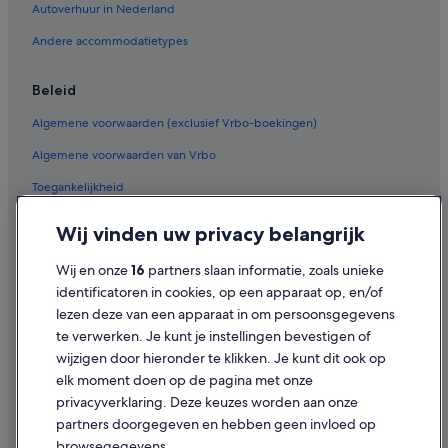
Autoverhuur in Nederland
Andere accommodatietypes
Beleid
Algemene voorwaarden (exclusief Vrbo-boekingen)
Algemene voorwaarden van Vrbo
Toegankelijkheid
Privacy
Wij vinden uw privacy belangrijk
Cookies
Wij en onze
16
partners slaan informatie, zoals unieke
Gebruiksvoorwaarden
identificatoren in cookies, op een apparaat op, en/of
lezen deze van een apparaat in om persoonsgegevens
Juridische informatie/Contact
te verwerken. Je kunt je instellingen bevestigen of
Inhoudsrichtlijnen en inhoud rapporteren
wijzigen door hieronder te klikken. Je kunt dit ook op
elk moment doen op de pagina met onze
Hulp
privacyverklaring. Deze keuzes worden aan onze
partners doorgegeven en hebben geen invloed op
Contact
browsegegevens.